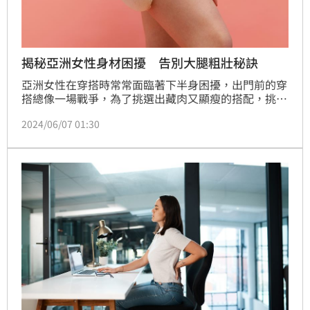
揭秘亞洲女性身材困擾 告別大腿粗壯秘訣
亞洲女性在穿搭時常常面臨著下半身困擾，出門前的穿
搭總像一場戰爭，為了挑選出藏肉又顯瘦的搭配，挑了
一整個衣櫃，怎麼穿都不對，為了挑選一件適合自己下
2024/06/07 01:30
半身的褲子，總是會聽到抱怨自己的腹部有贅肉，擔心
臀部過於豐滿，大腿粗壯、小腿不夠筆直，穿得太寬鬆
顯身材比例不好，等等問題！