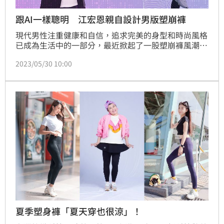
跟AI一樣聰明 江宏恩親自設計男版塑崩褲
現代男性注重健康和自信，追求完美的身型和時尚風格
已成為生活中的一部分，最近掀起了一股塑崩褲風潮，
男星江宏恩以他獨到的眼光和理念，成為男版塑崩褲的
2023/05/30 10:00
設計顧問，推出全新的PP石墨烯塑崩褲，結合了石墨
烯及氣動紗科技，為男性帶來了前所未有的塑崩褲體
驗。
夏季塑身褲「夏天穿也很涼」！