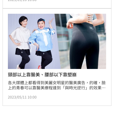
貨！台灣紡織業的研究學者分析：『現在織品技術相當
進化，「台灣紡研所」成功開發出粒子技術「氣動
紗」，穿上後比不穿更涼，加上塑崩褲本身就有很好的
塑身效果，九分褲還可以讓腿部避免紫外線直接曝曬，
又涼感、又塑身、又抗曬，這就是塑崩褲能大賣的原
因。』
頸部以上靠醫美、腰部以下靠塑崩
各大媒體上都看得到美麗女明星的醫美廣告，的確，臉
上的青春可以靠醫美療程達到「與時光逆行」的效果，
不過會讓年齡露餡的不只有臉，下半身的「鬆弛感」一
2023/05/11 10:00
樣會讓女人透露歲月的痕跡；都是顯老的元凶；想要有
青春感，不只上面的「顏值」要顧、下面的「線條」也
要顧，才能面面俱到。