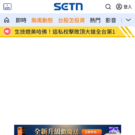
登入
即時
颱風動態
台股怎投資
熱門
影音
熱搜
兒！
生技媲美哈佛！這私校擊敗頂大搶全台第1
47歲