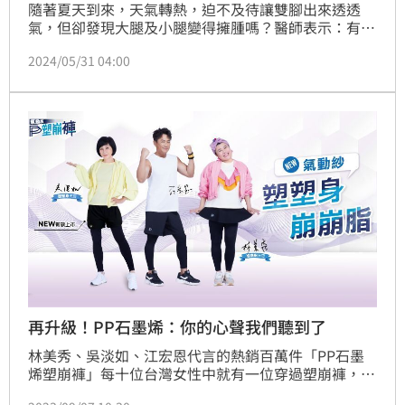
隨著夏天到來，天氣轉熱，迫不及待讓雙腳出來透透
氣，但卻發現大腿及小腿變得擁腫嗎？醫師表示：有可
能是中了夏季「大象腿」！
2024/05/31 04:00
再升級！PP石墨烯：你的心聲我們聽到了
林美秀、吳淡如、江宏恩代言的熱銷百萬件「PP石墨
烯塑崩褲」每十位台灣女性中就有一位穿過塑崩褲，奠
定了石墨烯品牌的領航者，從PP石墨烯塑崩褲到兩件