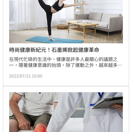
時尚健康新紀元！石墨烯掀起健康革命
在現代忙碌的生活中，健康是許多人最關心的議題之
一，隨著健康意識的抬頭，除了運動之外，越來越多人
開始尋求各種創新的方式來改善生活品質，而在這個充
2023/07/21 10:00
滿時尚與科技的時代，PP石墨烯全系列產品以其獨特
的設計與健康優勢掀起一陣潮流。結合最新的石墨烯科
技與健康元素，PP預計打造一個「石墨烯健康館」，
守護台灣的健康。