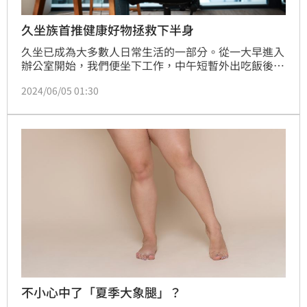
久坐族首推健康好物拯救下半身
久坐已成為大多數人日常生活的一部分。從一大早進入
辦公室開始，我們便坐下工作，中午短暫外出吃飯後，
又回到座位上繼續面對下午的工作挑戰。下班回家後，
2024/06/05 01:30
我們常常在沙發上坐著休息，滑手機直到上床睡覺。一
整天的生活都被“坐”字所支配。根據統計，一般人每
天平均花費9.3小時坐著，這個數字甚至超過了我們平
均每天的睡覺時間7.7小時。
不小心中了「夏季大象腿」？