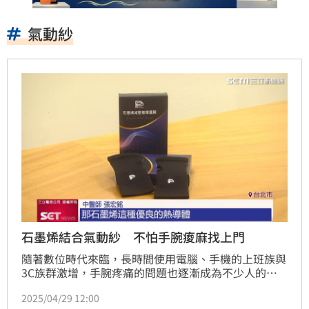
氣動紗
石墨烯結合氣動紗 不怕手腕痠麻找上門
隨著數位時代來臨，長時間使用電腦、手機的上班族與
3C族群激增，手腕疼痛的問題也逐漸成為不少人的困
擾。中醫師提醒，長期忍耐可能導致經絡阻塞與慢性疼
2025/04/29 12:00
痛，建議儘早尋求有效的改善方法。