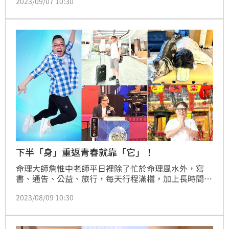
2023/09/07 10:30
式褲裙版，再進化到男生短褲版，許多網友在粉絲頁敲
碗留言：「男生短褲版女生也可以穿嗎？」、「你們偏
心！！為何只有男生有短褲版」、「我也想要女生的短
褲版」、「平常不習慣穿裙子，有沒有短褲版？」、
「想送給媽媽，平常去菜市場也可以穿，兩件式的短褲
版比較方便」
下半「身」重返青春就靠「它」！
命理大師詹惟中老師平日裡除了忙於命理風水外，寫
書、通告、公益、旅行，每天行程滿檔，加上長時間的
久坐久站真的讓身體吃不消，為了能夠支撐大量的工
2023/08/09 10:30
作，年近六十的他開始找方法維持精神和體力，一有空
檔就騎車、跑步、打高爾夫等等運動，為了讓運動效果
更加倍，開始思考往後的下半「身」，如何過的舒適又