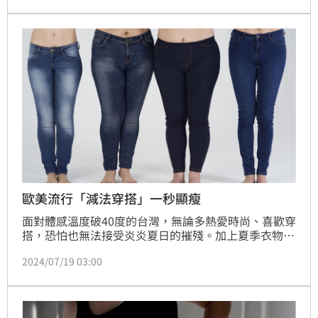
歐美流行「減法穿搭」一秒顯瘦
面對體感溫度破40度的台灣，無論多熱愛時尚、喜歡穿
搭，恐怕也無法接受炎炎夏日的摧殘。加上夏季衣物較
單薄，女性在選擇服裝想在維持時尚感同時還能遮掩身
2024/07/19 03:00
材的不足及夏天水腫等問題，也不全然是夢！