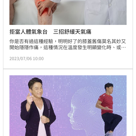
拒當人體氣象台 三招舒緩天氣痛
你是否有過這種經驗，明明好了的膝蓋舊傷莫名其妙又
開始隱隱作痛，這種情況在溫度發生明顯變化時、或是
濕度高的季節更加常見，這症狀稱為「天氣痛」，與氣
2023/07/06 10:00
壓變化、濕度和溫度的波動有關，當膝蓋感受到外在環
境產生明顯變化時，會對關節造成壓力，便導致疼痛與
不適，因此很多人自嘲自己是人體氣象台。