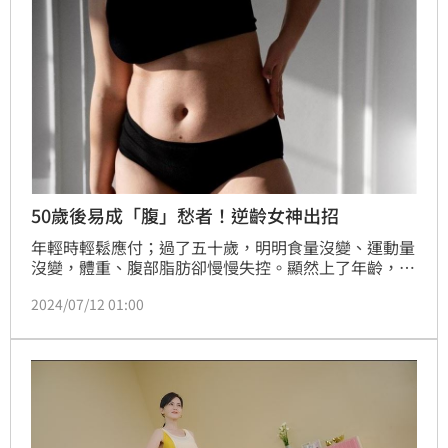
50歲後易成「腹」愁者！逆齡女神出招
年輕時輕鬆應付；過了五十歲，明明食量沒變、運動量
沒變，體重、腹部脂肪卻慢慢失控。顯然上了年齡，除
了老人斑，還會變成「腹」愁者！根據研究顯示，女性
2024/07/12 01:00
在50歲至60歲之間平均每年增加約0.7公斤，日漸增長
的腰圍不僅讓妳更難扣上牛仔褲的釦子，穿搭上也會受
阻更影響心情，於是走向萬年不變的中年寬鬆風格！但
寬衣、寬褲常讓人感覺「太居家」、「隨便」，反而失
去了俐落感與修身效果！