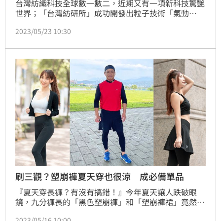
台灣紡織科技全球數一數二，近期又有一項新科技驚艷
世界；「台灣紡研所」成功開發出粒子技術「氣動
紗」，並由上市公司「台化纖維」抽絲製作的「石墨烯
2023/05/23 10:30
氣動紗」成功克服溫度障礙，讓布料可以智能控溫，就
算在三十度的酷暑下穿著，也能排濕排熱，實現「夏天
穿也很涼」的奇蹟。
刷三觀？塑崩褲夏天穿也很涼 成必備單品
『夏天穿長褲？有沒有搞錯！』今年夏天讓人跌破眼
鏡，九分褲長的「黑色塑崩褲」和「塑崩褲裙」竟然一
周賣出五萬件，連兩件式「男版塑崩褲」也一度賣到缺
2023/05/16 10:00