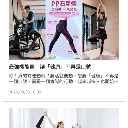
安心？
最強機能褲 讓「健康」不再是口號
你！真的有運動嗎？要活就要動，想要「健康」不再是
一個口號，而是一個實際的行動，越來越多人也開始尋
求各種創新的方式來改善生活品質，PP塑崩褲整件採
2023/08/03 10:00
用石墨烯材質，擁有高達93%的遠紅外線放射率，能釋
放特定遠紅外線波長，透過遠紅外線能量產生「被動
式」循環的效果，穿上就能達到慢跑的微循環，只要穿
著走動就能消耗熱量，達到有氧運動的效果，不但能提
升整體循環還可以促進新陳代謝，越穿越健康。