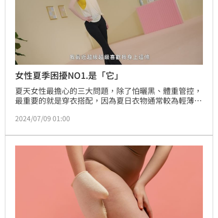
女性夏季困擾NO1.是「它」
夏天女性最擔心的三大問題，除了怕曬黑、體重管控，
最重要的就是穿衣搭配，因為夏日衣物通常較為輕薄暴
露，女性在選擇服裝時會擔心如何既時尚又舒適，同時
2024/07/09 01:00
還能遮掩身材的不足及夏天水腫等問題！