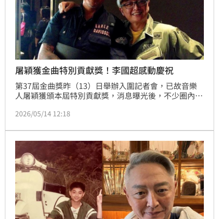
屠穎獲金曲特別貢獻獎！李國超感動慶祝
第37屆金曲獎昨（13）日舉辦入圍記者會，已故音樂
人屠穎獲頒本屆特別貢獻獎，消息曝光後，不少圈內好
友紛紛發文悼念。其中好友兼兄弟李國超也在社群曬出
2026/05/14 12:18
多張兩人過往一起玩團、騎重機、聚會的青春照片，感
性寫下：「恭喜我的摯友屠穎得到今年金曲獎終身成就
獎！」趙浩雲