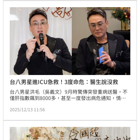
馬國畢（馬國弼）知道他的真正病況。趙浩雲
台八男星進ICU急救！3度命危：醫生說沒救
台八男星洪毛（吳義文）9月時驚傳突發重病送醫，不
僅肝指數飆到8000多，甚至一度發出病危通知，情況
十分危急，12日他現身演藝圈好友李國超、高欣欣的婚
2025/12/13 11:56
禮，這也是他痊癒後首度在媒體前露面，他表示先是猛
爆性肝炎，後來引發敗血症，一個處理好之後又有黃
疸，前後住院住了三個月，接到兩次病危通知，直到上
週才真正出院，體重暴瘦了15公斤，幾乎是鬼門關前走
一回。趙浩雲