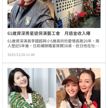
61歲資深男星退保演藝工會 月退金收入曝
61歲資深演員李國超與小5歲高欣欣愛情長跑20年，兩
人登記5年後，日前補辦婚宴席開38桌，近日他在社群
網站透露自己去了勞保局，又去了中華演藝總工會辦理
2025/12/26 11:48
退保，笑說理由是：「老子不玩了」。蔡維歆