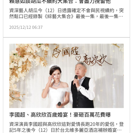
賴慧如談胡瓜不續約大集合：會盡力挽留他
資深藝人胡瓜今（12）日透露確定不會與民視續約，突
然鬆口已經錄製《綜藝大集合》最後一集，最後一集錄
到明年1/31就結束，同為主持人的賴慧如晚間出席李國
2025/12/12 06:37
超與高欣欣的婚禮談到此事，表示會盡力把瓜哥留下
來。趙浩雲
李國超、高欣欣百歲婚宴！豪砸百萬花費曝
資深演員李國超與高欣欣這對愛情長跑20年的愛侶，登
記5年之後今（12）日於台北維多麗亞酒店補辦婚宴，