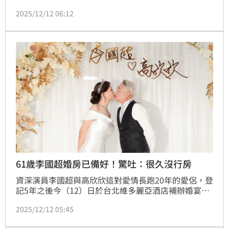
席開38桌，現場星光熠熠，婚宴規模也引發外界關注花
2025/12/12 06:12
費金額是否不低。對此高欣欣受訪時坦言，這場婚宴整
體花費確實已破百萬元。趙浩雲
61歲李國超婚房已備好！驚吐：很久沒行房
資深演員李國超與高欣欣這對愛情長跑20年的愛侶，登
記5年之後今（12）日於台北維多麗亞酒店補辦婚宴，
兩人受訪時分享不少婚禮細節。談到家人是否到場時，
2025/12/12 05:45
李國超先是開心表示家人、小孩都來參加，沒想到話鋒
一轉，突然脫口「已經很久沒行房了」，讓高欣欣當場