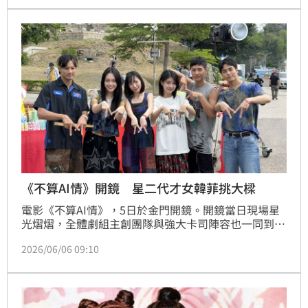
痛發聲。
《不算AI情》開鏡 星二代才女韓菲挑大樑
電影《不算AI情》，5日於金門開鏡。開鏡當日現場星
光熠熠，全體劇組主創團隊與強大卡司陣容也一同到場
焚香祈福，共同見證這部結合金門在地風情、當代AI科
2026/06/06 09:10
技與熱血音樂夢想的電影正式啟動。