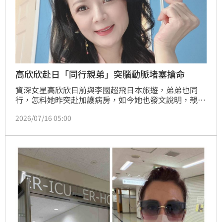
高欣欣赴日「同行親弟」突腦動脈堵塞搶命
資深女星高欣欣日前與李國超飛日本旅遊，弟弟也同
行，怎料她昨突赴加護病房，如今她也發文說明，親弟
因「大腦中動脈堵塞」緊急開刀，住進加護病房後，今
2026/07/16 05:00
轉普通病房。