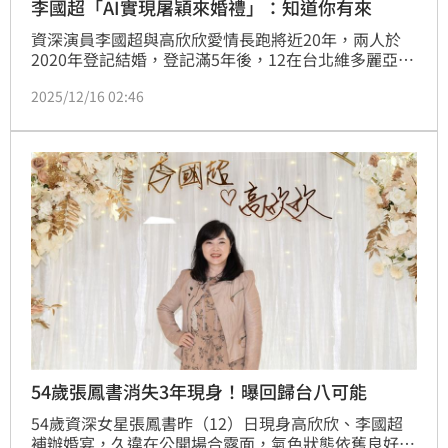
李國超「AI實現屠穎來婚禮」：知道你有來
資深演員李國超與高欣欣愛情長跑將近20年，兩人於
2020年登記結婚，登記滿5年後，12在台北維多麗亞酒
店補辦婚宴，現場席開38桌，當天訪問時候李國超被問
2025/12/16 02:46
到是否有幫屠穎留一個位子，他忍不住情緒潰堤，在婚
禮圓滿落幕之後，他透過AI合成與好友的照片向好友喊
話：「我知道你有來！」趙浩雲
54歲張鳳書消失3年現身！曝回歸台八可能
54歲資深女星張鳳書昨（12）日現身高欣欣、李國超
補辦婚宴，久違在公開場合露面，氣色狀態依舊良好。