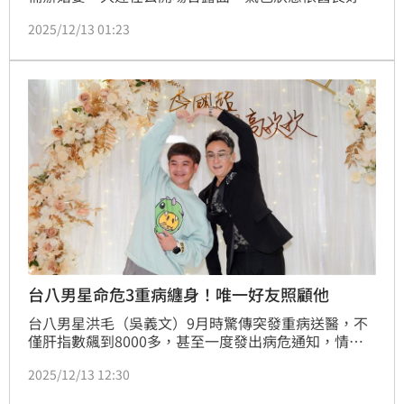
與新郎新娘交情超過30年的她，也被視為圈內老朋友齊
2025/12/13 01:23
聚的代表人物之一。趙浩雲
台八男星命危3重病纏身！唯一好友照顧他
台八男星洪毛（吳義文）9月時驚傳突發重病送醫，不
僅肝指數飆到8000多，甚至一度發出病危通知，情況
十分危急，12日他現身演藝圈好友李國超、高欣欣的婚
2025/12/13 12:30
禮，這也是他痊癒後首度在媒體前露面，他表示身體前
後生了3個病，講到媽媽時候一度哽咽，生病期間只有