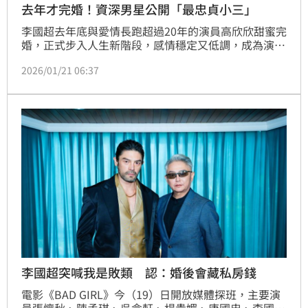
去年才完婚！資深男星公開「最忠貞小三」
李國超去年底與愛情長跑超過20年的演員高欣欣甜蜜完
婚，正式步入人生新階段，感情穩定又低調，成為演藝
圈佳話。今（21日）他則在社群平台曬出一張與愛車的
2026/01/21 06:37
合照，幽默自稱公開「最忠貞的小三」，瞬間引發粉絲
會心一笑。趙浩雲
李國超突喊我是敗類 認：婚後會藏私房錢
電影《BAD GIRL》今（19）日開放媒體探班，主要演