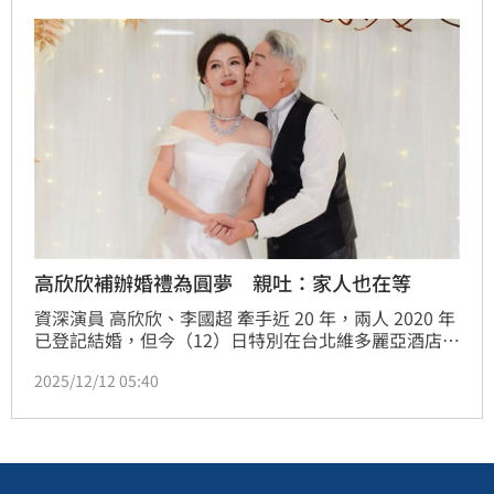
忍不住吐槽：「他真的什麼話都可以講！」趙浩雲
高欣欣補辦婚禮為圓夢 親吐：家人也在等
資深演員 高欣欣、李國超 牽手近 20 年，兩人 2020 年
已登記結婚，但今（12）日特別在台北維多麗亞酒店補
辦婚宴，席開 38 桌，邀請多年好友同聚，場面溫馨熱
2025/12/12 05:40
鬧。高欣欣坦言，這場婚宴其實是她想要辦的。高欣欣
透露，為了婚宴她已經連續幾天熬夜到凌晨四五點。