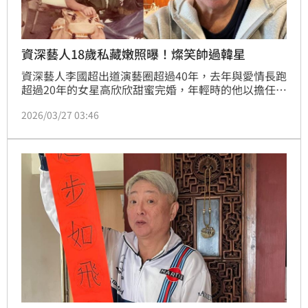
資深藝人18歲私藏嫩照曝！燦笑帥過韓星
資深藝人李國超出道演藝圈超過40年，去年與愛情長跑
超過20年的女星高欣欣甜蜜完婚，年輕時的他以擔任
「藍天使合唱團」鼓手紅極一時。即便已過花甲之年，
2026/03/27 03:46
李國超仍保有帥氣小生的外表。今（27）日他在臉書分
享一張18歲時的青澀舊照，瞬間掀起網友熱議。趙浩雲