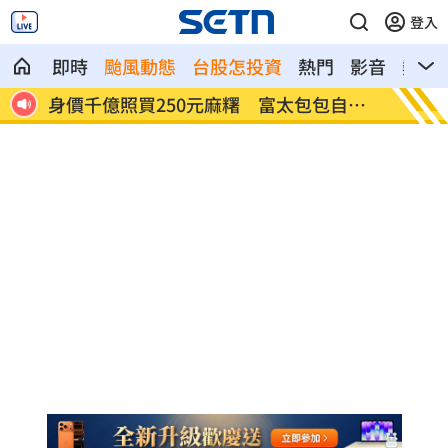
登入
即時
颱風動態
台股怎投資
熱門
影音
熱搜
自己
獨／河北彩花快閃文博會！狂掃潮玩曝驚
小吃部
喜