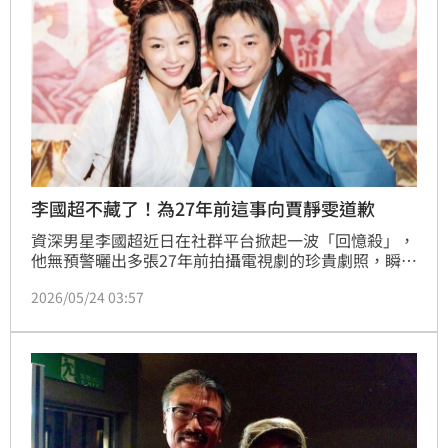
李國超不藏了！為27年前這事向賈靜雯道歉
資深男星李國超近日在社群平台掀起一波「回憶殺」，
他無預警曬出多張27年前拍攝電視劇的珍貴劇照，瞬間
勾起不少觀眾青春回憶。不過他也因為一個小插曲，特
2026/05/24 03:57
別公開向女星賈靜雯幽默致歉，意外成為討論焦點。