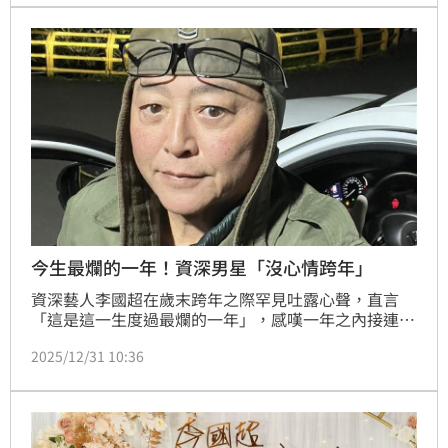
今生最爛的一年！資深男星「沒心情跨年」
資深藝人李國超在歲末跨年之際罕見吐露心聲，直言
「這是這一生度過最爛的一年」，感嘆一年之內接連送
走多位摯友，包含屠穎、曹西平等人相繼離世，讓他情
2025/12/31 10:36
緒難以平復，也因此選擇不跨年，而是讓自己沉澱。趙
浩雲