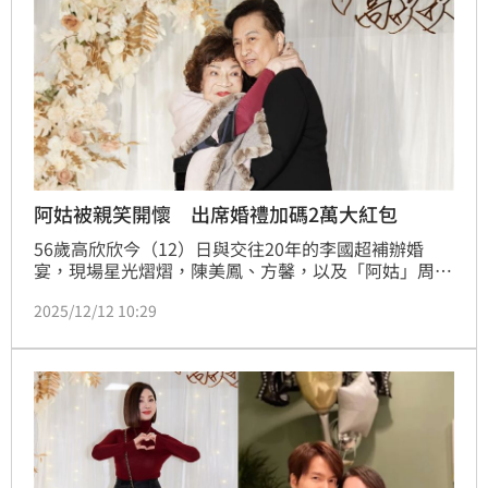
阿姑被親笑開懷 出席婚禮加碼2萬大紅包
56歲高欣欣今（12）日與交往20年的李國超補辦婚
宴，現場星光熠熠，陳美鳳、方馨，以及「阿姑」周遊
與丈夫李朝永都前來祝賀。88歲的周遊以一襲浪漫紫色
2025/12/12 10:29
亮相，被主持人拱「親一下」時，她和李朝永也甜蜜配
合，成為全場焦點。