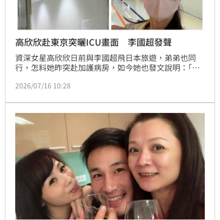
高欣欣赴東京突曬ICU畫面 李國超發聲
資深女星高欣欣日前與李國超飛日本旅遊，弟弟也同
行，怎料她昨突赴加護病房，如今她也發文說明：｢原
本是來旅遊的，昨天剛到東京，就給了我們相當驚悚、
2026/07/16 10:28
又震撼的一夜～先跟大家報個平安，在東京親身經歷一
場突發狀況，不是我，請大家放心。」