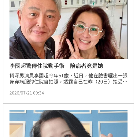
李國超驚傳住院動手術 陪病者竟是她
資深男演員李國超今年61歲，近日，他在臉書曬出一張
身穿病服的住院自拍照，透露自己在昨（20日）接受了
手部的小手術，不過，這次陪伴他住院的妻子高欣欣，
2026/07/21 09:34
而是同樣活躍於8點檔的女星兵家綺，李國超還幽默稱
對方是自己的「小1+2（小三）」，逗趣發文掀起網友
熱議。林品妤