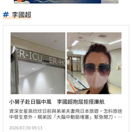
李國超
小舅子赴日腦中風 李國超抱屈拒搭廉航
資深女星高欣欣日前與弟弟夫妻飛日本旅遊，怎料旅途
中發生意外，親弟因「大腦中動脈堵塞」緊急開刀，住
進加護病房後，之後才脫險，也因此延誤返台，一度造
2026/07/30 09:13
成機票損失，經過幾番申請，才獲得退代金券。