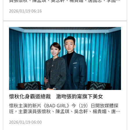
員張懷秋、陳孟琪、吳念軒、楊貴媚、唐國忠、李國
超、吳震亞等人齊聚片場，分享角色心境與拍攝點滴。
2026/01/19 06:16
懷秋化身霸道總裁 激吻張鈞甯旗下美女
懷秋主演的新片《BAD GIRL》今（19）日開放媒體探
班，主要演員張懷秋、陳孟琪、吳念軒、楊貴媚、唐國
忠、李國超、吳震亞等人齊聚片場，分享角色心境與拍
2026/01/19 06:00
攝點滴。