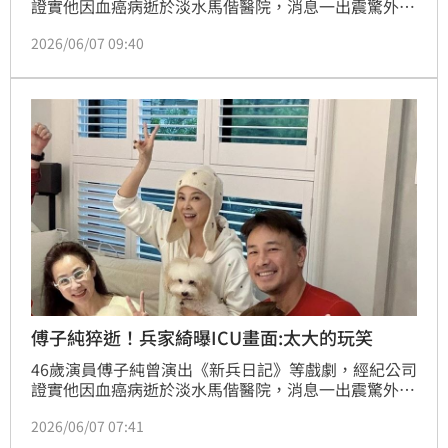
證實他因血癌病逝於淡水馬偕醫院，消息一出震驚外
界，他先前並未對外談及相關病況。且去年底才歡喜辦
2026/06/07 09:40
入厝趴，資深女星方馨、高欣欣、兵家綺都出席，今高
欣欣以顫抖的聲音向老公李國超訴說噩耗，兵家綺更是
趕赴醫院。也活躍於八點檔的韓瑜也悲痛發聲。
傅子純猝逝！兵家綺曝ICU畫面:太大的玩笑
46歲演員傅子純曾演出《新兵日記》等戲劇，經紀公司
證實他因血癌病逝於淡水馬偕醫院，消息一出震驚外
界，他先前並未對外談及相關病況。且去年才歡喜辦入
2026/06/07 07:41
厝趴，沒想到憾事發生，當時也出席入厝趴的兵家綺悲