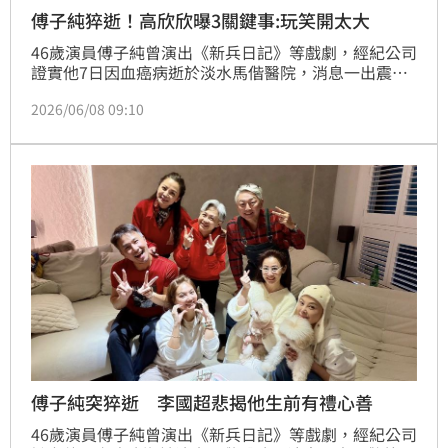
傅子純猝逝！高欣欣曝3關鍵事:玩笑開太大
46歲演員傅子純曾演出《新兵日記》等戲劇，經紀公司
證實他7日因血癌病逝於淡水馬偕醫院，消息一出震驚
外界，他先前並未對外談及相關病況。且去年底才歡喜
2026/06/08 09:10
辦入厝趴，資深女星方馨、高欣欣、兵家綺都出席，今
高欣欣也發文悼念。
傅子純突猝逝 李國超悲揭他生前有禮心善
46歲演員傅子純曾演出《新兵日記》等戲劇，經紀公司