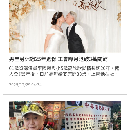
男星勞保繳25年退保 工會曝月退破3萬關鍵
61歲資深演員李國超與小5歲高欣欣愛情長跑20年，兩
人登記5年後，日前補辦婚宴席開38桌，上周他在社群
網站透露自己去了勞保局，又去了中華演藝總工會辦理
2025/12/29 04:34
退保，笑說理由是：「老子不玩了」，對此今演藝工會
理事長曹雨婷證實，李國超已於上周退保。