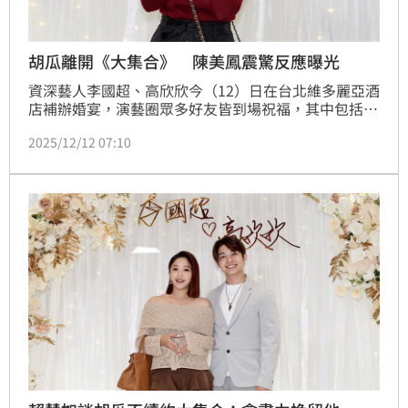
胡瓜離開《大集合》 陳美鳳震驚反應曝光
資深藝人李國超、高欣欣今（12）日在台北維多麗亞酒
店補辦婚宴，演藝圈眾多好友皆到場祝福，其中包括資
深藝人 陳美鳳。美鳳姐受訪時先送上甜蜜祝福：「夫
2025/12/12 07:10
妻本來就沒有血緣，卻是彼此陪伴最久的人。找到一個
相處起來舒服的對象很重要，我相信他們找到了。」語
氣滿是替新人開心。