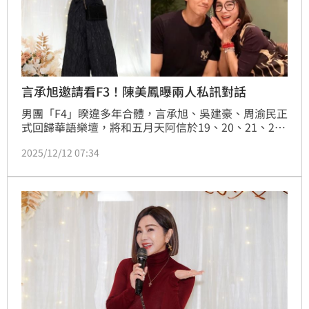
言承旭邀請看F3！陳美鳳曝兩人私訊對話
男團「F4」睽違多年合體，言承旭、吳建豪、周渝民正
式回歸華語樂壇，將和五月天阿信於19、20、21、22
日在中國上海舉辦「F✦FOREVER恆星之城」巡迴演唱
2025/12/12 07:34
會。卻因為獨缺朱孝天引發話題。與言承旭交好的陳美
鳳今（12）日現身李國超、高欣欣婚禮，表示言承旭有
邀請他參加演出，但是因為自己很忙所以沒辦法到場。
趙浩雲