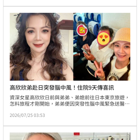
高欣欣弟赴日突發腦中風！住院9天傳喜訊
資深女星高欣欣日前與弟弟、弟媳前往日本東京旅遊，
怎料旅程才剛開始，弟弟便因突發性腦中風緊急送醫，
讓原本開心的家族旅行瞬間變成與時間賽跑的醫療救
2026/07/25 03:53
援。經過9天住院治療後，弟弟病況逐漸穩定，並順利
於23日出院。高欣欣今（25日）也再度於社群分享近
況，開心宣布已陪同弟弟搭機返台，讓親友與粉絲終於
放下心中的大石頭。