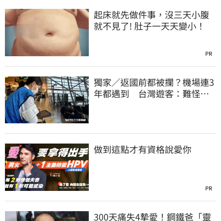
起床就先做件事，沒三天小腹
就不見了! 肚子一天天變小！
PR
獨家／返國前都被攔？機場連3
年都遇到 台灣遊客：難怪日
本觀光這麼強
做到這點才有資格說愛你
PR
300天痛失4摯愛！鋼鐵爸「靈