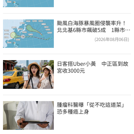
颱風白海豚暴風圈侵襲率升！
北北基6縣市飆破5成 1縣市
「最高達67%」
(2026年08月06日)
日客搭Uber小黃　中正區到故
宮收3000元
腫瘤科醫曝「從不吃這道菜」
恐多種癌上身