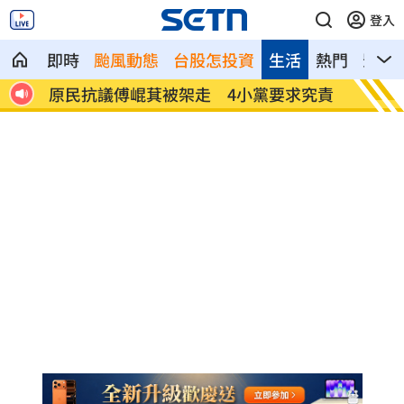
登入
即時
颱風動態
台股怎投資
生活
熱門
影音
一堆
原民抗議傅崐萁被架走 4小黨要求究責
攝影爆
發聲