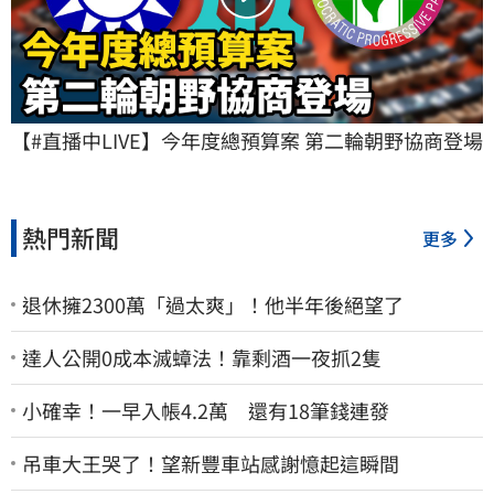
【#直播中LIVE】今年度總預算案 第二輪朝野協商登場
熱門新聞
更多
退休擁2300萬「過太爽」！他半年後絕望了
達人公開0成本滅蟑法！靠剩酒一夜抓2隻
小確幸！一早入帳4.2萬 還有18筆錢連發
吊車大王哭了！望新豐車站感謝憶起這瞬間