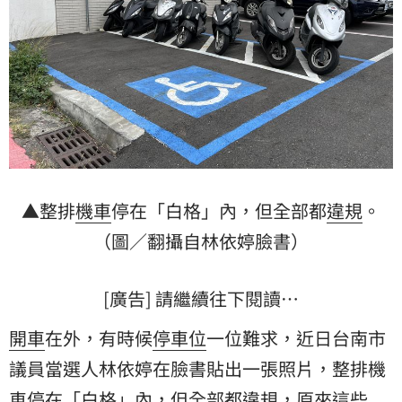
▲整排
機車
停在「白格」內，但全部都
違規
。
（圖／翻攝自林依婷臉書）
[廣告] 請繼續往下閱讀…
開車
在外，有時候
停車位
一位難求，近日台南市
議員當選人林依婷在臉書貼出一張照片，整排機
車停在「白格」內，但全部都違規，原來這些