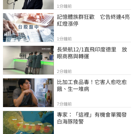
1分鐘前
記憶體族群狂歡　它告終連4亮
紅燈漲停
1分鐘前
長榮航12/1直飛印度德里　放
眼商務與轉運
2分鐘前
比加工食品毒！它害人愈吃愈
餓、生一堆病
7分鐘前
專家：「這裡」有機會單獨發
白海豚陸警