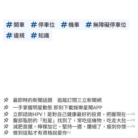
開車
停車位
機車
無障礙停車位
違規
知識
最即時的新聞話題 追蹤訂閱三立新聞網
一手掌握明星動態 即刻下載娛樂星聞APP
立即諮詢HPV！是對自己健康最好的投資，把握現在不
PR
嫌晚！
腹部脂肪的「剋星」找到了，常吃這幾物，吃走大肚
PR
囊，瘦出小蠻腰
減肥首選，檸檬加它，堅持一週，腰細了，瘦到你懷疑
PR
人生
做到這點才有資格說愛你
PR