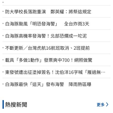
防大學校長落跑重演 鄭英耀：將祭這規定
白海豚颱風「明恐發海警」 全台炸雨3天
白海豚高機率發海警！北部恐爛成一坨泥
不斷更新／台灣虎航16航班取消、2班提前
載具「多做1動作」發票爽中700！網照做驚
東發號遭出征塗掉簽名！沈伯洋16字喊「雁過無
聲」 萬人讚：這就是高度
白海豚最快「這天」發布海警 降雨熱區曝
熱搜新聞
更多