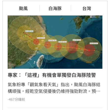
颱風
白海豚
台灣
專家：「這裡」有機會單獨發白海豚陸警
氣象粉專「觀氣象看天氣」指出，颱風白海豚結
構頑強，經乾空氣侵擾後仍維持強勁對流。預估
白海豚將於8月8日至10日最接近台灣，暴風圈預
-467分鐘前
計於8日中午前後進入北部海域。氣象專家研