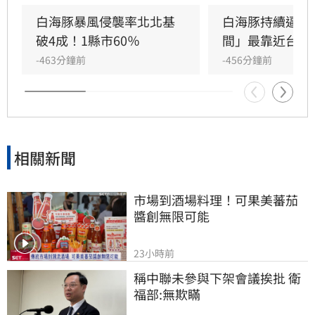
判，海警發布時間恐落在週五，週六可能針對連
江縣發布陸警。儘管目前預測暴風圈不直接侵襲
白海豚暴風侵襲率北北基
白海豚持續逼近
台灣本島，但路徑仍具不確定性，且與海岸線距
破4成！1縣市60％
間」最靠近台灣
離十分接近。氣象署建議民眾密切留意最新路
-463分鐘前
-456分鐘前
徑，特別是中部以北地區恐受風雨影響，前往琉
球、沖繩旅遊者亦需提高警覺，隨時關注颱風動
態以策安全。
相關新聞
市場到酒場料理！可果美蕃茄
醬創無限可能
23小時前
稱中聯未參與下架會議挨批 衛
福部:無欺瞞