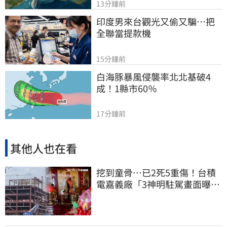
13分鐘前
印度男來台觀光又偷又騙…把
全聯當提款機
15分鐘前
白海豚暴風侵襲率北北基破4
成！1縣市60％
17分鐘前
其他人也在看
挖到童骨…已2死5重傷！台積
電嘉義廠「3神明駐駕畫面曝
光」