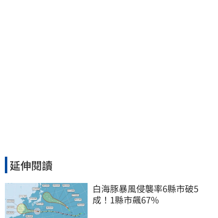
延伸閱讀
白海豚暴風侵襲率6縣市破5
成！1縣市飆67%