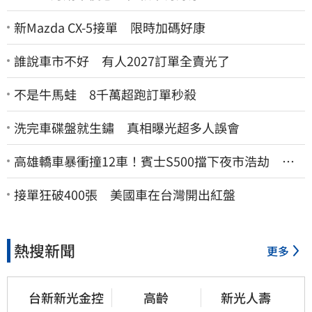
新Mazda CX-5接單 限時加碼好康
誰說車市不好 有人2027訂單全賣光了
不是牛馬蛙 8千萬超跑訂單秒殺
洗完車碟盤就生鏽 真相曝光超多人誤會
高雄轎車暴衝撞12車！賓士S500擋下夜市浩劫 車
主大度：車再買就有
接單狂破400張 美國車在台灣開出紅盤
熱搜新聞
更多
台新新光金控
高齡
新光人壽