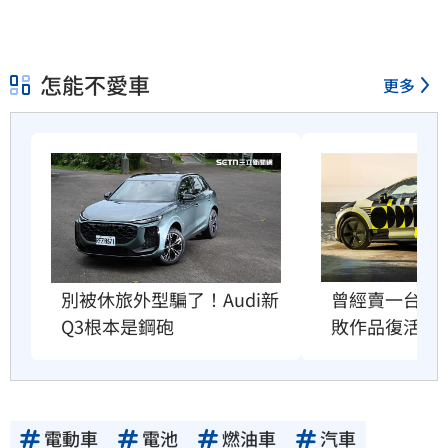
怎能不愛車
更多
曾經賣一台賠一
別被休旅外型騙了！Audi新
敗作品復活
Q3根本是鋼砲
電動車
電池
燃油車
汽車