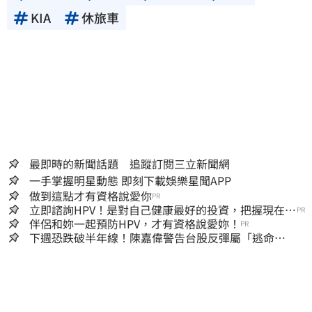
KIA
休旅車
最即時的新聞話題 追蹤訂閱三立新聞網
一手掌握明星動態 即刻下載娛樂星聞APP
做到這點才有資格說愛你
PR
立即諮詢HPV！是對自己健康最好的投資，把握現在不
PR
嫌晚！
伴侶和妳一起預防HPV，才有資格說愛妳！
PR
下週恐跌破半年線！陳嘉偉警告台股反彈屬「逃命
波」：空頭大屠殺剛開始