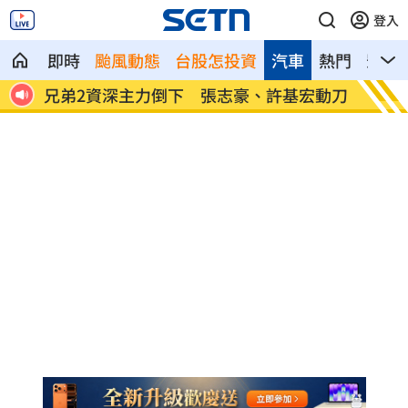
登入
即時
颱風動態
台股怎投資
汽車
熱門
影音
兄弟2資深主力倒下 張志豪、許基宏動刀
美國揭最新
光