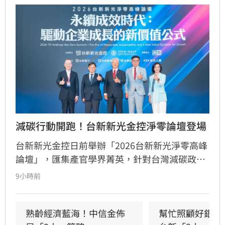
減碳行動開跑！台新新光金控淨零論壇登場
台新新光金控日前舉辦「2026台新新光淨零高峰
論壇」，匯集產官學界菁英，針對台灣減碳政
策、碳定價制度及企業轉型策略進行深度對話。
9小時前
國發會主委葉俊顯與環境部部長彭啟明出席，強
調台灣正邁向碳定價市場機制時代。台新新光金
控總經理林維俊指出，論壇邁入第五年，致力協
熟齡經濟藍海！中信金佈
幫忙照顧好銀髮