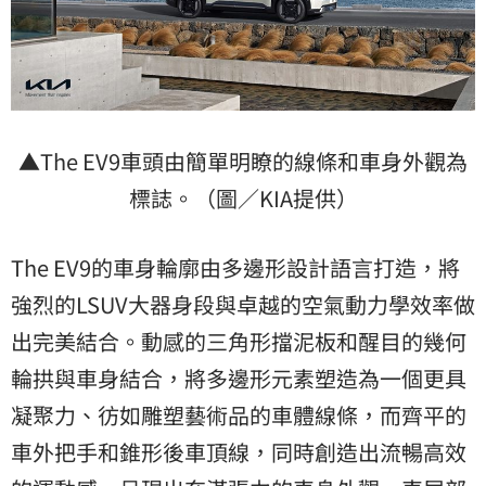
▲The EV9車頭由簡單明瞭的線條和車身外觀為
標誌。（圖／KIA提供）
The EV9的車身輪廓由多邊形設計語言打造，將
強烈的LSUV大器身段與卓越的空氣動力學效率做
出完美結合。動感的三角形擋泥板和醒目的幾何
輪拱與車身結合，將多邊形元素塑造為一個更具
凝聚力、彷如雕塑藝術品的車體線條，而齊平的
車外把手和錐形後車頂線，同時創造出流暢高效