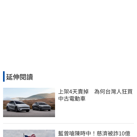
延伸閱讀
上架4天賣掉　為何台灣人狂買
中古電動車
藍曾嗆陳時中！慈濟被詐10億