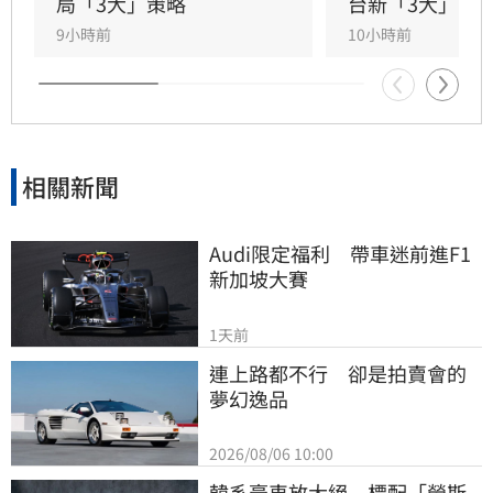
助企業將永續轉化為國際競爭力。會中上銀、強
局「3大」策略
台新「3大」防
茂、宏碁及金寶等指標企業分享低碳實踐經驗。
9小時前
10小時前
台新新光金控憑藉優異的永續績效，不僅連續三
年獲標普全球永續年鑑銀行業全球前1%，更獲
MSCI ESG AAA最高評級，展現其帶領產業接軌
國際、推進淨零韌性家園的決心，持續成為企業
邁向永續發展的強力後盾。
相關新聞
Audi限定福利　帶車迷前進F1
新加坡大賽
1天前
連上路都不行　卻是拍賣會的
夢幻逸品
2026/08/06 10:00
韓系豪車放大絕　標配「勞斯