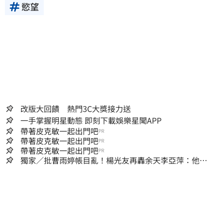
慾望
改版大回饋 熱門3C大獎接力送
一手掌握明星動態 即刻下載娛樂星聞APP
帶著皮克敏一起出門吧
PR
帶著皮克敏一起出門吧
PR
帶著皮克敏一起出門吧
PR
獨家／批曹雨婷帳目亂！楊光友再轟余天李亞萍：他們
工會跟演藝圈沒關