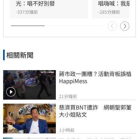
HIGHLIGHT壓軸接管舞台，將現場氣氛推向最高
光：唱不好別發
唱嗨喊：我是誰
潮。
-337分鐘前
-285分鐘前
相關新聞
蔣市政一團糟？活動背板誤植
HappiMess
21分鐘前
慈濟買BNT遭詐　網朝聖郭董
大小姐貼文
1小時前