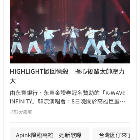
HIGHLIGHT掀回憶殺　擔心後輩太帥壓力
大
由永豐銀行、永豐金證券冠名贊助的「K-WAVE 
INFINITY」韓流演唱會，8日晚間於高雄巨蛋熱
力開唱，集結NEWBEAT、FLARE U、CRAVITY、
-352分鐘前
Apink及HIGHLIGHT五組人氣韓星，從新生代團
體到韓流經典代表接力登台，滿場粉絲高舉手燈
熱情應援，尖叫與歡呼聲一路未停，最後由
Apink降臨高雄　她新歌曝
台灣囡仔來了　