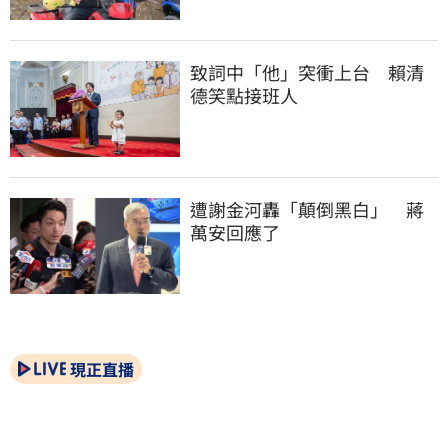
致詞中「他」突衝上台　賴清
德笑點接班人
遭謝金河轟「顛倒黑白」　蔣
萬安回應了
現正直播