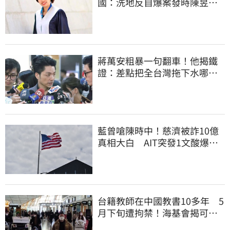
國：洗地反自爆案發時陳昱瑄
與市府關係
蔣萬安粗暴一句翻車！他揭鐵
證：差點把全台灣拖下水哪時
道歉
藍曾嗆陳時中！慈濟被詐10億
真相大白 AIT突發1文酸爆…
他笑：真的很會
台籍教師在中國教書10多年 5
月下旬遭拘禁！海基會揭可能
原因