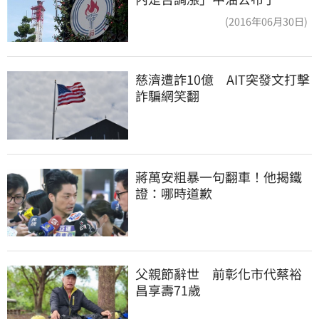
(2016年06月30日)
慈濟遭詐10億　AIT突發文打擊
詐騙網笑翻
蔣萬安粗暴一句翻車！他揭鐵
證：哪時道歉
父親節辭世　前彰化市代蔡裕
昌享壽71歲