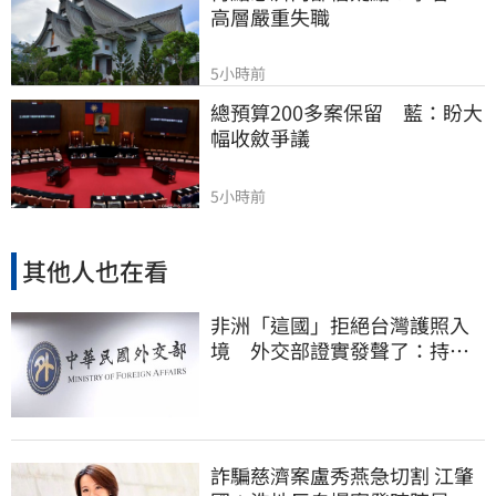
高層嚴重失職
5小時前
總預算200多案保留　藍：盼大
幅收斂爭議
5小時前
其他人也在看
非洲「這國」拒絕台灣護照入
境 外交部證實發聲了：持續
交涉聯繫
詐騙慈濟案盧秀燕急切割 江肇