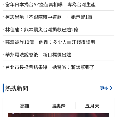
當年日本捐台AZ疫苗真相曝 專為台灣生產
柯志恩嗆「不跟陳時中道歉！」她示警1事
林佳龍：熊本震災台灣捐款已逾2億
慈濟被詐10億 他轟：多少人血汗錢遭誤用
華邦電法說會後 新目標價出爐
台北市長投票結果曝 她驚喊：蔣該緊張了
熱搜新聞
更多
高雄
張惠妹
五月天