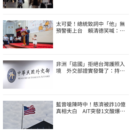
太可愛！總統致詞中「他」無
預警衝上台 賴清德笑喊：卸
任再交棒給你
非洲「這國」拒絕台灣護照入
境 外交部證實發聲了：持續
交涉聯繫
藍曾嗆陳時中！慈濟被詐10億
真相大白 AIT突發1文酸爆…
他笑：真的很會