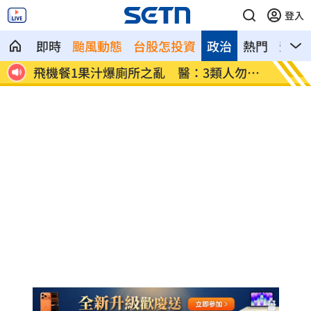
登入
即時
颱風動態
台股怎投資
政治
熱門
影音
爆內
飛機餐1果汁爆廁所之亂 醫：3類人勿亂
亨特認
喝
頭