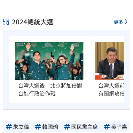
2024總統大選
更多
台灣大選前2
台灣大選後　北京將加倍對
有關網攻倍增
台進行政治作戰
朱立倫
韓國瑜
國民黨主席
吳子嘉