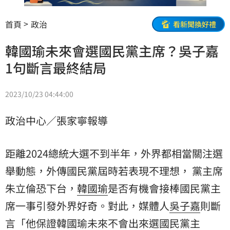
首頁
政治
看新聞換好禮
韓國瑜未來會選國民黨主席？吳子嘉
1句斷言最終結局
2023/10/23 04:44:00
政治中心／張家寧報導
距離2024總統大選不到半年，外界都相當關注選
舉動態，外傳國民黨屆時若表現不理想， 黨主席
朱立倫
恐下台，
韓國瑜
是否有機會接棒
國民黨主
席
一事引發外界好奇。對此，媒體人
吳子嘉
則斷
言「他保證韓國瑜未來不會出來選國民黨主