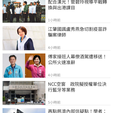
配合漢光！管碧玲視導平戰轉
換與出港課目
1小時前
江肇國諷盧秀燕急切割疫苗詐
騙案律師
4小時前
傅家接班人幕僚酒駕遭移送！
公所火速准辭
4小時前
NCC空窗　政院擬授權單位決
行藍牙等業務
5小時前
再點慈濟內部信疑點！學者：