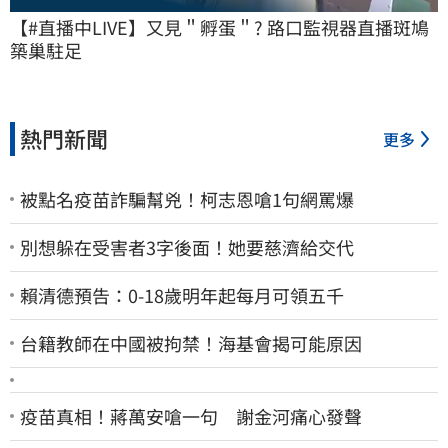
【#直播中LIVE】又見＂孵蛋＂? 路口監視器直播斑鳩
築巢駐足
熱門新聞
更多
被點名疫苗詐騙幫兇！柯志恩嗆1句網罵爆
別想躲在受害者3字後面！她要慈濟給交代
賴清德預告：0-18歲明年起每月可領五千
台籍教師在中國被拘禁！海基會揭可能原因
疫苗真相！蔣萬安嗆一句 謝金河痛心發聲