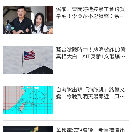
獨家／曹雨婷遭控拿工會錢買
豪宅！李亞萍不忍發聲：余天
管工會都貼錢
藍曾嗆陳時中！慈濟被詐10億
真相大白 AIT突發1文酸爆…
他笑：真的很會
白海豚出現「海豚跳」路徑又
變！今晚到明天最靠近 風雨
搖滾區曝光
華邦電法說會後 新目標價出