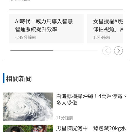
觀眾認為畫面過度AI化，失去以往品牌廣告具備
的溫暖人情味；參與演員則發文強調拍攝現場有
真人演出，並非全由AI生成。此爭議凸顯廣告創
AI時代！威力馬導入智慧
女星授權AI短劇
作在科技與情感間的平衡挑戰，不僅是技術呈現
營運系統提升效率
仰拍視角」片挨
的討論，更觸及消費者對全聯過往廣告所建立的
-249分鐘前
12小時前
情感連結。這波討論也反映出當AI技術介入廣告
製作時，品牌如何維繫核心人情味，成為業界與
大眾關注的焦點。
相關新聞
白海豚橫掃沖繩！4萬戶停電、
多人受傷
11分鐘前
男星陳屍河中　背包藏20kg水