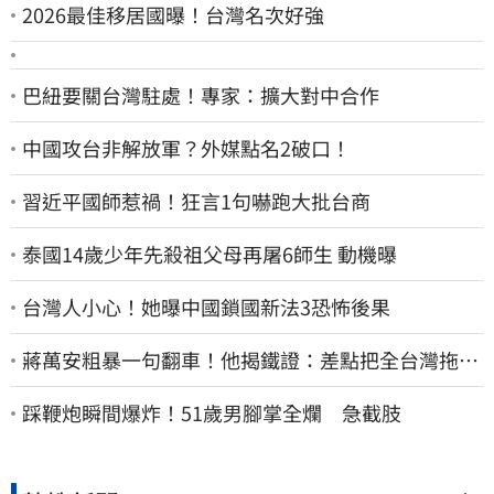
2026最佳移居國曝！台灣名次好強
巴紐要關台灣駐處！專家：擴大對中合作
中國攻台非解放軍？外媒點名2破口！
習近平國師惹禍！狂言1句嚇跑大批台商
泰國14歲少年先殺祖父母再屠6師生 動機曝
台灣人小心！她曝中國鎖國新法3恐怖後果
蔣萬安粗暴一句翻車！他揭鐵證：差點把全台灣拖下
水哪時道歉
踩鞭炮瞬間爆炸！51歲男腳掌全爛 急截肢