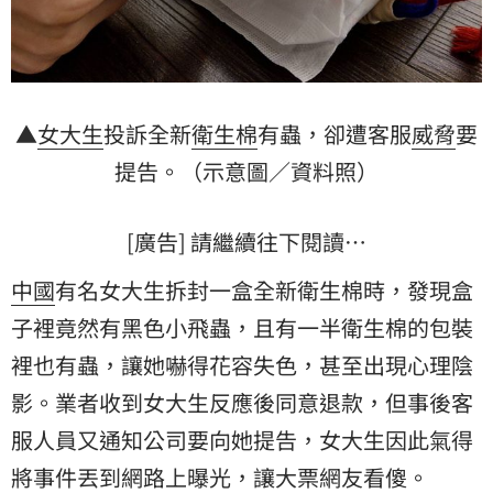
▲
女大生
投訴全新
衛生棉
有蟲，卻遭客服
威脅
要
提告。（示意圖／資料照）
[廣告] 請繼續往下閱讀…
中國
有名女大生拆封一盒全新衛生棉時，發現盒
子裡竟然有黑色小飛蟲，且有一半衛生棉的包裝
裡也有蟲，讓她嚇得花容失色，甚至出現心理陰
影。業者收到女大生反應後同意退款，但事後客
服人員又通知公司要向她提告，女大生因此氣得
將事件丟到網路上曝光，讓大票網友看傻。