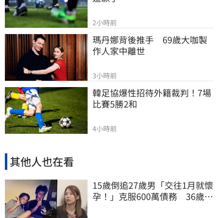
2小時前
瑪丹娜背後推手　69歲大咖製
作人家中離世
3小時前
韓足協爆性招待外籍裁判！7場
比賽5勝2和
4小時前
其他人也在看
15歲倒追27歲男「交往1月就懷
孕！」克服600萬債務 36歲美
魔女當阿嬤了