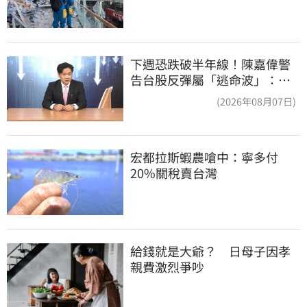
下週恐跌破半年線！陳嘉偉警
告台股反彈屬「逃命波」：空
頭大屠殺剛開始
(2026年08月07日)
宏都拉斯蝦農嗆中：寧多付
20%關稅賣台灣
給錢就是大爺？　日母子因孝
親費激烈爭吵