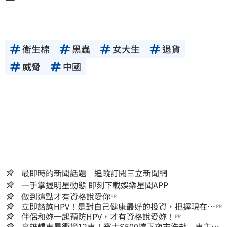
衛生棉
黑蟲
女大生
退貨
威脅
中國
最即時的新聞話題 追蹤訂閱三立新聞網
一手掌握明星動態 即刻下載娛樂星聞APP
做到這點才有資格說愛你
PR
立即諮詢HPV！是對自己健康最好的投資，把握現在不
PR
嫌晚！
伴侶和妳一起預防HPV，才有資格說愛妳！
PR
高雄轎車暴衝撞12車！賓士S500擋下夜市浩劫 車主大