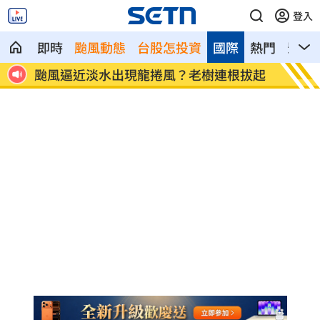
登入
即時
颱風動態
台股怎投資
國際
熱門
影音
灌
颱風逼近淡水出現龍捲風？老樹連根拔起
佛心價