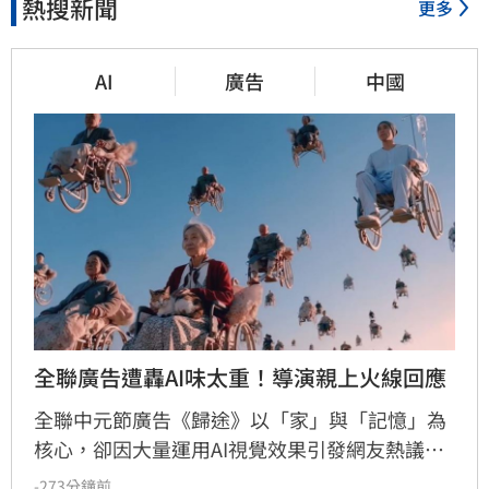
熱搜新聞
更多
AI
廣告
中國
全聯廣告遭轟AI味太重！導演親上火線回應
全聯中元節廣告《歸途》以「家」與「記憶」為
核心，卻因大量運用AI視覺效果引發網友熱議。
影片發布兩天吸引42萬觀看，評價呈現兩極。有
-273分鐘前