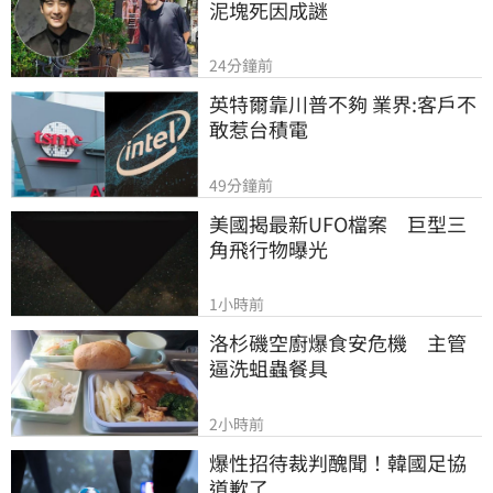
泥塊死因成謎
24分鐘前
英特爾靠川普不夠 業界:客戶不
敢惹台積電
49分鐘前
美國揭最新UFO檔案　巨型三
角飛行物曝光
1小時前
洛杉磯空廚爆食安危機　主管
逼洗蛆蟲餐具
2小時前
爆性招待裁判醜聞！韓國足協
道歉了