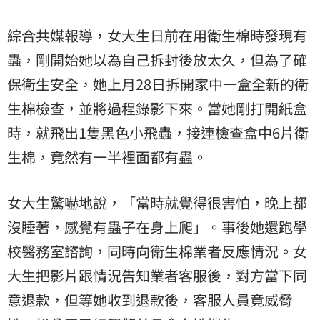
綜合共媒報導，女大生日前在用衛生棉時發現有
蟲，剛開始她以為自己拆封後放太久，但為了確
保衛生安全，她上月28日拆開家中一盒全新的衛
生棉檢查，並將過程錄影下來。當她剛打開紙盒
時，就飛出1隻黑色小飛蟲，接連檢查盒中6片衛
生棉，竟然有一半裡面都有蟲。
女大生驚嚇地說，「當時就覺得很害怕，晚上都
沒睡著，感覺有蟲子在身上爬」。事後她還跑學
校醫務室諮詢，同時向衛生棉業者反應情況。女
大生把影片跟情況告知業者客服後，對方當下同
意退款，但等她收到退款後，客服人員竟威脅