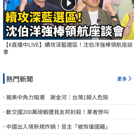
【#直播中LIVE】續攻深藍選區！沈伯洋強棒領航座談
會
熱門新聞
更多
揭美中角力暗潮 謝金河：台灣1類人危險
斷交國200萬磅蝦遭我友邦封殺！業者慘叫
中國出入境新規炸鍋！苦主「被恢復國籍」