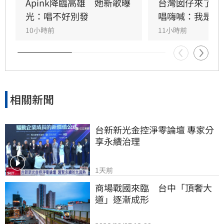
熱情應援，尖叫與歡呼聲一路未停，最後由
Apink降臨高雄　她新歌曝
台灣囡仔來了　
HIGHLIGHT壓軸接管舞台，將現場氣氛推向最高
光：唱不好別發
唱嗨喊：我是誰
潮。
10小時前
11小時前
相關新聞
台新新光金控淨零論壇 專家分
享永續治理
1天前
商場戰國來臨　台中「頂奢大
道」逐漸成形