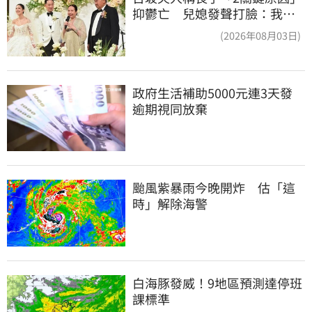
抑鬱亡 兒媳發聲打臉：我從
來不信⋯
(2026年08月03日)
政府生活補助5000元連3天發 
逾期視同放棄
颱風紫暴雨今晚開炸　估「這
時」解除海警
白海豚發威！9地區預測達停班
課標準