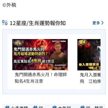
©外稿
12星座/生肖運勢報你知
更多
鬼門開遇赤馬火月！命理師
鬼月入厝觸禁
點名4生肖注意
飛　江柏樂曝
小孟老師
初一
大年初一
初一禁忌