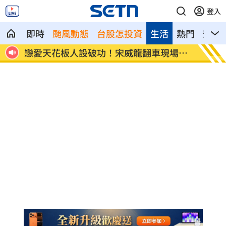
登入
即時
颱風動態
台股怎投資
生活
熱門
影音
場遭
凌晨曬懷念照惹哭網友 米可白感性告白
新／女