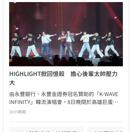
HIGHLIGHT掀回憶殺　擔心後輩太帥壓力
大
由永豐銀行、永豐金證券冠名贊助的「K-WAVE 
INFINITY」韓流演唱會，8日晚間於高雄巨蛋熱
力開唱，集結NEWBEAT、FLARE U、CRAVITY、
10小時前
Apink及HIGHLIGHT五組人氣韓星，從新生代團
體到韓流經典代表接力登台，滿場粉絲高舉手燈