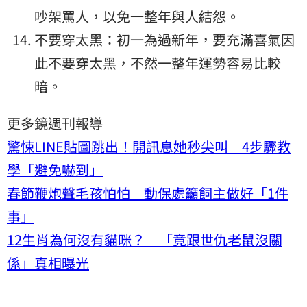
吵架罵人，以免一整年與人結怨。
不要穿太黑：初一為過新年，要充滿喜氣因
此不要穿太黑，不然一整年運勢容易比較
暗。
更多鏡週刊報導
驚悚LINE貼圖跳出！開訊息她秒尖叫 4步驟教
學「避免嚇到」
春節鞭炮聲毛孩怕怕 動保處籲飼主做好「1件
事」
12生肖為何沒有貓咪？ 「竟跟世仇老鼠沒關
係」真相曝光