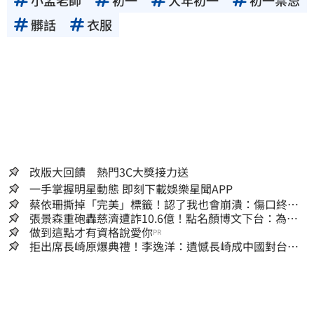
髒話
衣服
改版大回饋 熱門3C大獎接力送
一手掌握明星動態 即刻下載娛樂星聞APP
蔡依珊撕掉「完美」標籤！認了我也會崩潰：傷口終究
會癒合
張景森重砲轟慈濟遭詐10.6億！點名顏博文下台：為什
麼這麼好騙？
做到這點才有資格說愛你
PR
拒出席長崎原爆典禮！李逸洋：遺憾長崎成中國對台實
施法律戰的執行工具