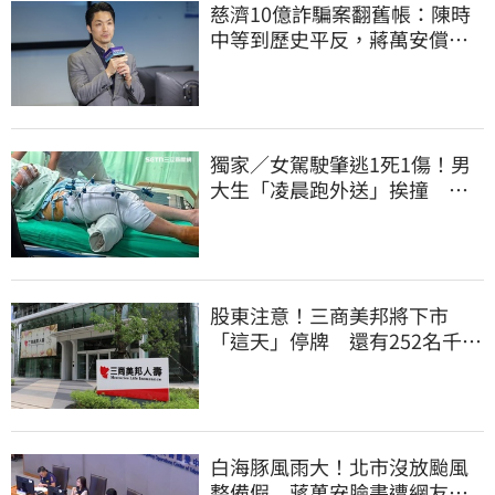
慈濟10億詐騙案翻舊帳：陳時
中等到歷史平反，蔣萬安償還
2022政治利息
獨家／女駕駛肇逃1死1傷！男
大生「凌晨跑外送」挨撞 媽
淚：家快瓦解
股東注意！三商美邦將下市
「這天」停牌 還有252名千張
大戶
白海豚風雨大！北市沒放颱風
整備假 蔣萬安臉書遭網友灌