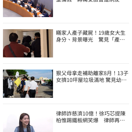
爆：標準在哪？
瞞家人產子藏屍！19歲女大生
身分、背景曝光 驚見「產檢
紀錄全空白」
狠父母拿走補助離家8月！13子
女擠10坪屋垃圾滿地 驚見幼童
深夜遊蕩
律師詐慈濟10億！徐巧芯提陳
柏惟踢鐵板網笑爆 律師再曬1
照補刀