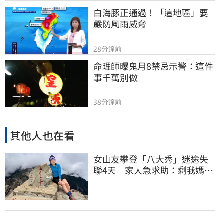
白海豚正通過！「這地區」要
嚴防風雨威脅
28分鐘前
命理師曝鬼月8禁忌示警：這件
事千萬別做
38分鐘前
其他人也在看
女山友攀登「八大秀」迷途失
聯4天 家人急求助：剩我媽還
沒找到