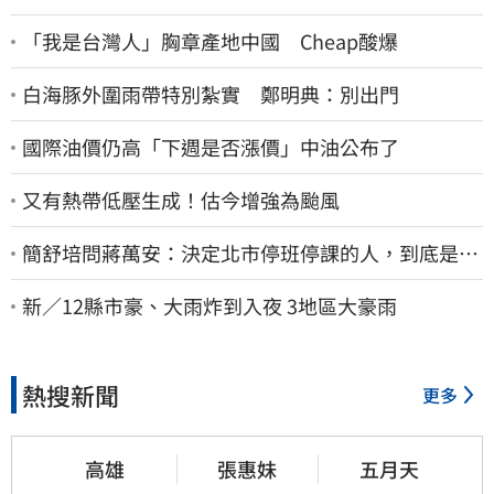
「我是台灣人」胸章產地中國 Cheap酸爆
白海豚外圍雨帶特別紮實 鄭明典：別出門
國際油價仍高「下週是否漲價」中油公布了
又有熱帶低壓生成！估今增強為颱風
簡舒培問蔣萬安：決定北市停班停課的人，到底是台
北市長，還是氣象署？
新／12縣市豪、大雨炸到入夜 3地區大豪雨
熱搜新聞
更多
高雄
張惠妹
五月天