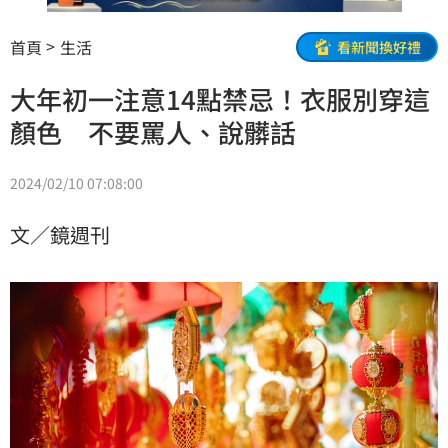
首頁
生活
看新聞換好禮
大年初一注意14點禁忌！衣服別穿這
顏色 不要罵人、說髒話
2024/02/10 07:08:00
文／鏡週刊