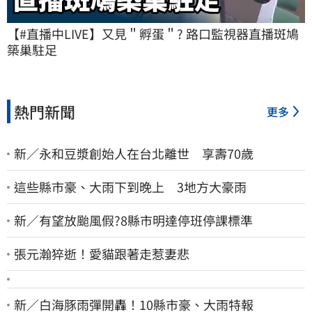
【#直播中LIVE】又見＂孵蛋＂? 路口監視器直播斑鳩
築巢駐足
熱門新聞
更多
新／永和豆漿創始人在台北離世 享壽70歲
這些縣市豪、大雨下到晚上 3地方大豪雨
新／有望放颱風假?8縣市明達停班停課標準
張元瀚猝逝！愛貓跟著走惹妻悲
新／白海豚雨彈開轟！10縣市豪、大雨特報