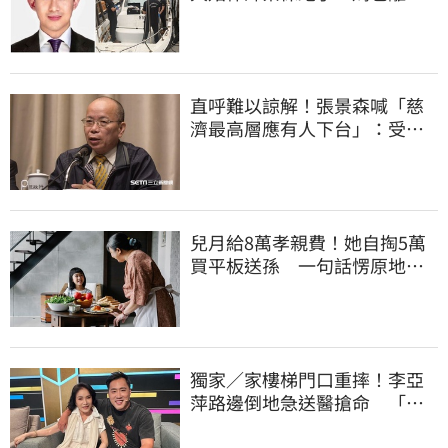
境 桃檢發通緝
直呼難以諒解！張景森喊「慈
濟最高層應有人下台」：受害
者是捐款的大眾
兒月給8萬孝親費！她自掏5萬
買平板送孫 一句話愣原地
「傷心不已」
獨家／家樓梯門口重摔！李亞
萍路邊倒地急送醫搶命 「最
新傷況」曝