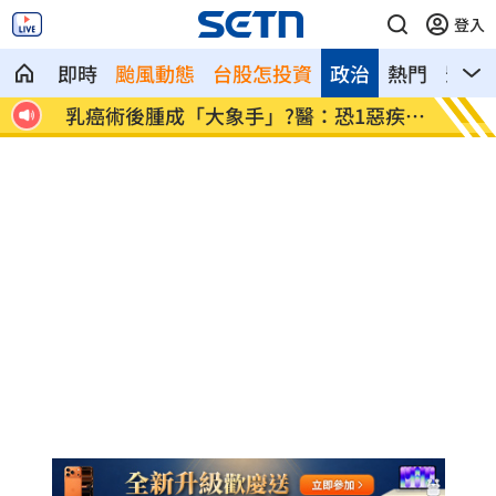
登入
即時
颱風動態
台股怎投資
政治
熱門
影音
級殊
乳癌術後腫成「大象手」?醫：恐1惡疾前
外資開
兆