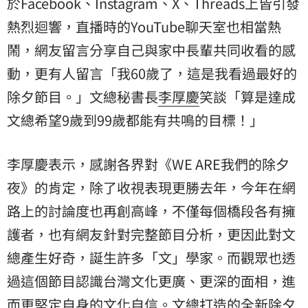
於Facebook、Instagram、X、Threads上皆引發
熱烈迴響，直播時的YouTube聊天室也相當熱
鬧，網友留言分享自己與家中長輩共同收看的感
動，更有人留言「我60歲了，這是我看過最好的
除夕節目。」文總秘書長
李厚慶
笑談「算是達成
文總希望9歲到99歲都能有共鳴的目標！」
李厚慶表示，感謝各界對《WE ARE我們的除夕
夜》的肯定，除了收視表現更勝去年，今年在網
路上的討論度也再創高峰，不僅每個橋段各有擁
護者，也有網友針對完整節目分析，更因此對文
總產生好奇，誕生許多「文」學家。而觀眾也透
過這個節目認識台灣文化更廣、更深的面相，進
而更堅定自身的文化自信。文總打造的全新除夕