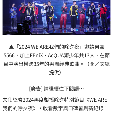
▲「2024 WE ARE我們的除夕夜」邀請男團
5566，加上FEniX、AcQUA源少年共13人，在
節
目
中演出橫跨35年的男團經典歌曲。（圖／
文總
提供）
[廣告] 請繼續往下閱讀…
文化總會
2024再度製播除夕特別節目《WE ARE
我們的除夕夜》，收看數字與口碑皆刷新紀錄！