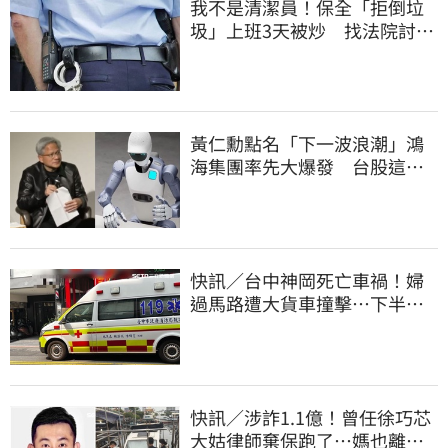
我不是清潔員！保全「拒倒垃
圾」上班3天被炒 找法院討公
道結果出爐
黃仁勳點名「下一波浪潮」鴻
海集團率先大爆發 台股這族
群全面噴出
快訊／台中神岡死亡車禍！婦
過馬路遭大貨車撞擊…下半身
輾碎慘死路口
快訊／涉詐1.1億！曾任徐巧芯
大姑律師棄保跑了…媽也離