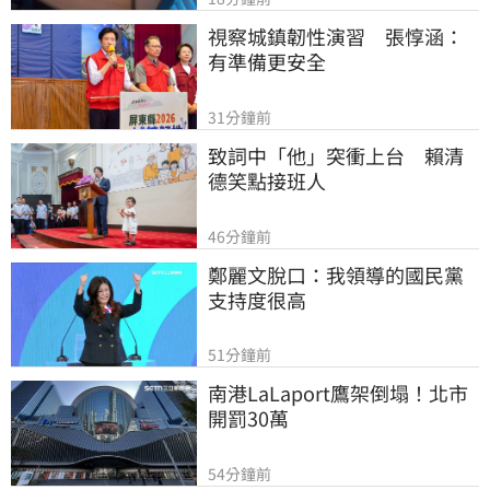
視察城鎮韌性演習　張惇涵：
有準備更安全
31分鐘前
致詞中「他」突衝上台　賴清
德笑點接班人
46分鐘前
鄭麗文脫口：我領導的國民黨
支持度很高
51分鐘前
南港LaLaport鷹架倒塌！北市
開罰30萬
54分鐘前