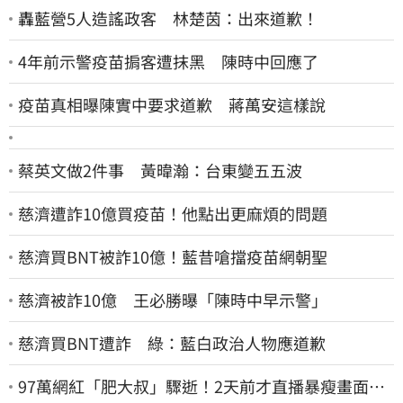
轟藍營5人造謠政客 林楚茵：出來道歉！
4年前示警疫苗掮客遭抹黑 陳時中回應了
疫苗真相曝陳實中要求道歉 蔣萬安這樣說
蔡英文做2件事 黃暐瀚：台東變五五波
慈濟遭詐10億買疫苗！他點出更麻煩的問題
慈濟買BNT被詐10億！藍昔嗆擋疫苗網朝聖
慈濟被詐10億 王必勝曝「陳時中早示警」
慈濟買BNT遭詐 綠：藍白政治人物應道歉
97萬網紅「肥大叔」驟逝！2天前才直播暴瘦畫面