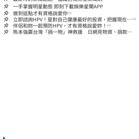
一手掌握明星動態 即刻下載娛樂星聞APP
做到這點才有資格說愛你
PR
立即諮詢HPV！是對自己健康最好的投資，把握現在不
PR
嫌晚！
伴侶和妳一起預防HPV，才有資格說愛妳！
PR
熊本強震台灣「捐一物」神救援 日網見物資、捐款
喊：給台灣統治算了