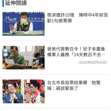
延伸閱讀
慈濟遭詐10億　陳時中4年前苦
勸1句被罵爆
爸爸代簽教召令！兒子未盡後
備軍人義務「14天教召不去」
換3個月刑期
(2026年08月06日)
台北市長投票結果曝　她驚
喊：蔣該緊張了