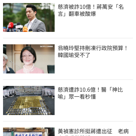
慈濟被詐10億！蔣萬安「名
言」翻車被酸爆
翁曉玲堅持刪凍行政院預算！
韓國瑜受不了
慈濟遭詐10.6億！醫「神比
喻」眾一看秒懂
黃禎憲診所挺蔣遭出征　老病