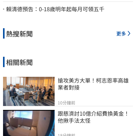
曝 網淚崩：一路好走
賴清德預告：0-18歲明年起每月可領五千
熱搜新聞
更多
相關新聞
搶攻美方大單！柯志恩率高雄
業者對接
10分鐘前
跟慈濟討10億介紹費換黃金！
他揪手法太怪
18分鐘前