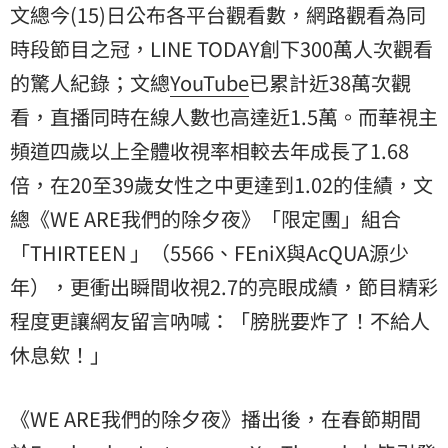
文總今(15)日公布各平台觀看數，網路觀看為同
時段節目之冠，LINE TODAY創下300萬人次觀看
的驚人紀錄；文總
YouTube
已累計近38萬次觀
看，直播同時在線人數也高達近1.5萬。而華視主
頻道四歲以上全體收視率相較去年成長了1.68
倍，在20至39歲女性之中更達到1.02的佳績，文
總《WE ARE我們的除夕夜》「限定團」組合
「THIRTEEN 」（5566、FEniX與AcQUA源少
年），更衝出瞬間收視2.7的亮眼成績，節目精彩
程度更讓網友留言吶喊：「膀胱要炸了！不給人
休息欸！」
《WE ARE我們的除夕夜》播出後，在春節期間