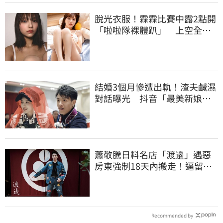
脫光衣服！霖霖比賽中露2點開
「啦啦隊裸體趴」 上空全裸
被看光光
結婚3個月慘遭出軌！渣夫鹹濕
對話曝光 抖音「最美新娘」
崩潰哭了
蕭敬騰日料名店「渡邉」遇惡
房東強制18天內搬走！逼留裝
潢：好聚好散
Recommended by