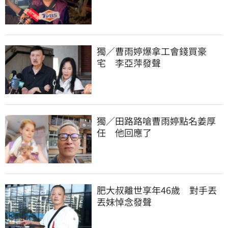
獨／曹雨婷爆拿工會錢買豪
宅　李亞萍發聲
獨／田路路嗆曹雨婷點名姜厚
任　他回應了
肥大叔離世享年46歲　對手丟
丟妹悼念發聲