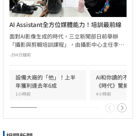
AI Assistant全方位媒體能力！培訓最前線
面對AI影像生成的時代，三立新聞部日前舉辦
「攝影與剪輯培訓課程」，由攝影中心主任李東
益率專業團隊，帶領AI Assistant培訓生深入新聞
-394分鐘前
產製第一線。課程強調AI雖能提升效率，但新聞
判斷力、敘事能力與視覺構圖仍是影像工作者的
核心競爭力。透過實地拍攝演練、作品講評及業
設備大廠的「他」！上半
AI和你讀的不同
界剪輯系統實作，引導學員從鏡位設計到後製節
年獲利達去年6成
《時代》驚揭1
奏掌握，建立完整的影音製作觀念。三立新聞部
1小時前
4小時前
藉由產學合作，結合AI科技與媒體實務，致力培
育兼具數位應用與新聞專業的跨域人才，協助學
生接軌產業，共同迎接媒體數位轉型趨勢。
相關新聞