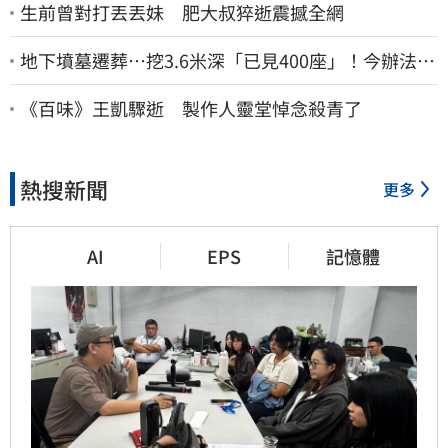
生前曾對打丟丟妹 肥大叔猝逝震撼全網
地下墳墓遷葬…挖3.6米深「已見400座」！今辦法會
安撫祖先
《百味》王凱驟逝 製作人靈堂悼念殺青了
熱搜新聞
更多
AI
EPS
記憶體