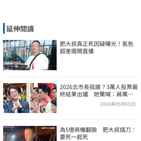
延伸閱讀
肥大叔真正死因疑曝光！氣色
超差還開直播
2026北市長挺誰？3萬人投票最
終結果出爐 她驚喊：蔣萬安
真該緊張了
(2026年05月05日)
為5億商機翻臉　肥大叔插刀：
要死一起死