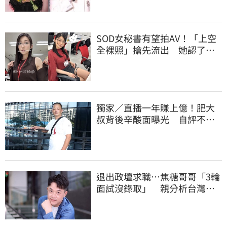
SOD女秘書有望拍AV！「上空
全裸照」搶先流出 她認了：
上班7個月沒男友
獨家／直播一年賺上億！肥大
叔背後辛酸面曝光 自評不及
格
退出政壇求職…焦糖哥哥「3輪
面試沒錄取」 親分析台灣職
場現況這樣說