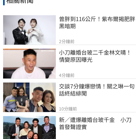
曾胖到116公斤！紫布爾揭肥胖
黑暗期
2分鐘前
小刀離婚台玻二千金林文晴！
情變原因曝光
4分鐘前
交談7分鐘爆戀情！關之琳一句
話終結緋聞
10分鐘前
新／遭爆離婚台玻千金　小刀
首發聲證實