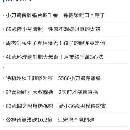
小刀驚傳離婚台玻千金 孫德榮鬆口回應了
69歲陸小芬曬照 性感不想遮姐真的太辣！
周杰倫私生子真相曝光！孩子的親爹竟是他
46歲料理網紅肥大叔逝！月業績千萬3心法
徐莉玲槓王菲案外案 5566小刀驚爆離婚
97萬網紅肥大叔驟逝 2天前才暴瘦直播
63歲關之琳爆奶孫戀！愛小36歲男模傳證實
公視預算遭砍10.2億 江宏恩罕見開砲