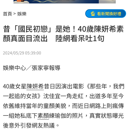
首頁
娛樂
看新聞換好禮
昔「國民初戀」是她！40歲陳妍希素
顏真面目流出 陸網看呆吐1句
2024/05/29 05:39:00
娛樂中心／張家寧報導
40歲女星
陳妍希
昔日因演出電影《那些年，我們
一起追的女孩》沈佳宜一角走紅，出道多年至今
依舊維持當年的童顏美貌，而近日網路上則瘋傳
一組她私底下
素顏
練瑜伽的照片，真實狀態曝光
後意外引發網友熱議。