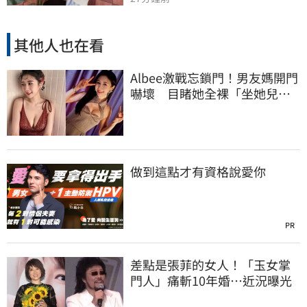
其他人也在看
Albee激戰忘鎖門！男友媽開門
嚇壞 目睹她全裸「坐她兒子
身上」
做到這點才有資格說愛你
PR
差點是張菲的女人！「玉女掌
門人」痛斬10年婚…近況曝光