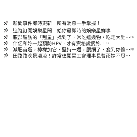
新聞事件即時更新 所有消息一手掌握！
追蹤訂閱娛樂星聞 給你最即時的娛樂星鮮事
腹部脂肪的「剋星」找到了，常吃這幾物，吃走大肚
PR
囊，瘦出小蠻腰
伴侶和妳一起預防HPV，才有資格說愛妳！
PR
減肥首選，檸檬加它，堅持一週，腰細了，瘦到你懷疑
PR
人生
田路路晚景淒涼！許常德開轟工會理事長曹雨婷不忍
了：別只包紅包慰問