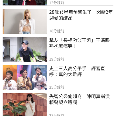
12分鐘前
28歲女星無預警生了　閃婚2年
迎愛的結晶
18分鐘前
摯友「長相激似王凱」王媽眼
熟抱著痛哭！
19分鐘前
史上三人高分平手　評審直
呼：真的太難評
25分鐘前
失智公公偷超商　陳明真崩潰
報警親立遺囑
27分鐘前