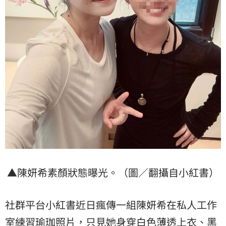
▲陳妍希素顏狀態曝光。（圖／翻攝自小紅書）
社群平台小紅書近日瘋傳一組陳妍希在私人工作
室練習瑜珈照片，只見她身穿白色薄透上衣、黑