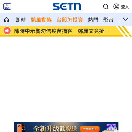
登入
即時
颱風動態
台股怎投資
熱門
影音
熱搜
時間
陳時中示警勿信疫苗掮客 鄭麗文竟扯這
它是水
句
便