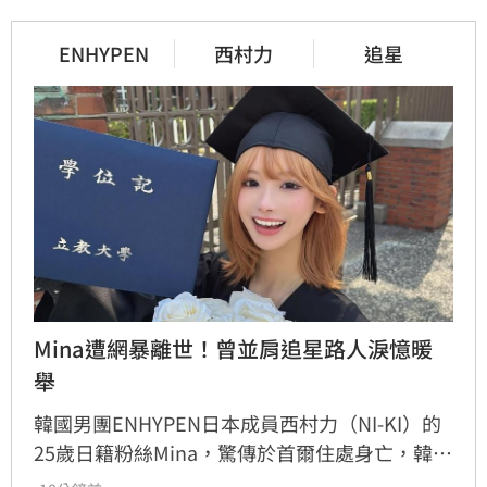
ENHYPEN
西村力
追星
Mina遭網暴離世！曾並肩追星路人淚憶暖
舉
韓國男團ENHYPEN日本成員西村力（NI-KI）的
25歲日籍粉絲Mina，驚傳於首爾住處身亡，韓國
警方證實接獲報案並介入調查。生前Mina因追星