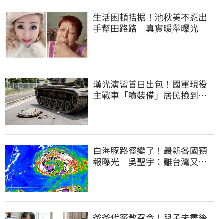
生活困頓拮据！池秋美不忍出
手幫田路路 真實暖舉曝光
漢光演習首日出包！國軍現役
主戰車「噴裝備」居民撿到零
件…軍方說話了
白海豚路徑變了！最新各國預
報曝光 吳聖宇：離台灣又更
近一點
爸爸代簽教召令！兒子未盡後