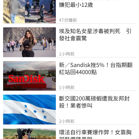
嫌犯最小12歲
47分鐘前
埃及知名女星涉毒被判死　引
發社會震驚
1小時前
新／Sandisk挫5%！台指期翻
紅站回44000點
1小時前
斷交國200萬磅蝦遭我友邦封
殺！業者慘叫
2小時前
環法自行車賽爆作弊！女靠胸
部裝備降風阻