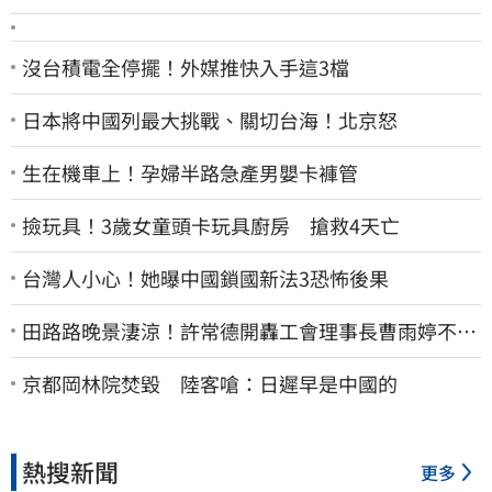
沒台積電全停擺！外媒推快入手這3檔
日本將中國列最大挑戰、關切台海！北京怒
生在機車上！孕婦半路急產男嬰卡褲管
撿玩具！3歲女童頭卡玩具廚房 搶救4天亡
台灣人小心！她曝中國鎖國新法3恐怖後果
田路路晚景淒涼！許常德開轟工會理事長曹雨婷不忍
了：別只包紅包慰問
京都岡林院焚毀 陸客嗆：日遲早是中國的
熱搜新聞
更多