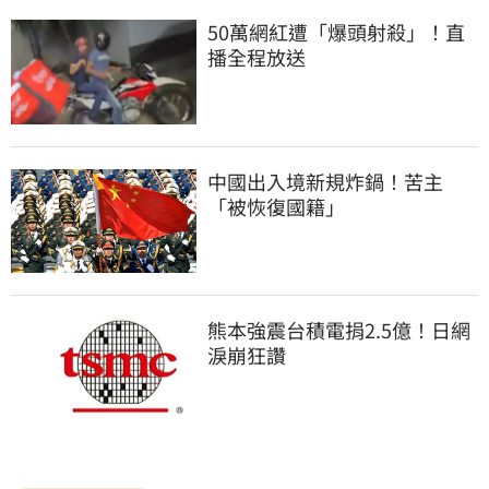
50萬網紅遭「爆頭射殺」！直
播全程放送
中國出入境新規炸鍋！苦主
「被恢復國籍」
熊本強震台積電捐2.5億！日網
淚崩狂讚