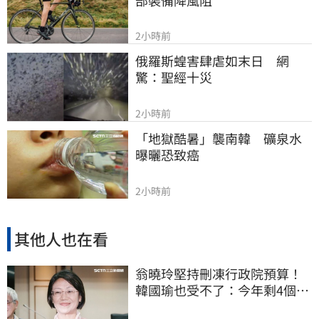
2小時前
俄羅斯蝗害肆虐如末日　網
驚：聖經十災
2小時前
「地獄酷暑」襲南韓　礦泉水
曝曬恐致癌
2小時前
其他人也在看
翁曉玲堅持刪凍行政院預算！
韓國瑜也受不了：今年剩4個月
你思考一下