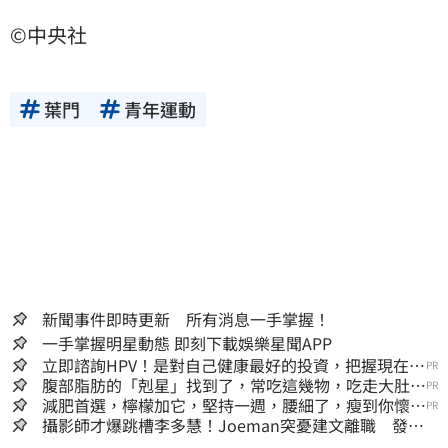
©中央社
葉門
青年運動
新聞事件即時更新 所有消息一手掌握！
一手掌握明星動態 即刻下載娛樂星聞APP
立即諮詢HPV！是對自己健康最好的投資，把握現在不
PR
嫌晚！
腹部脂肪的「剋星」找到了，常吃這幾物，吃走大肚
PR
囊，瘦出小蠻腰
減肥首選，檸檬加它，堅持一週，腰細了，瘦到你懷疑
PR
人生
攝影師才爆跳槽李多慧！Joeman突憂建文離職 發聲
「其實我很清楚」