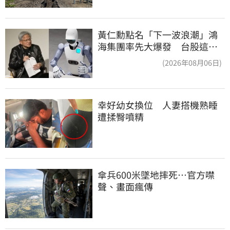
黃仁勳點名「下一波浪潮」鴻
海集團率先大爆發 台股這族
群全面噴出
(2026年08月06日)
幸好幼女換位　人妻搭機熟睡
遭揉臀噴精
傘兵600米墜地摔死…官方噤
聲、畫面瘋傳