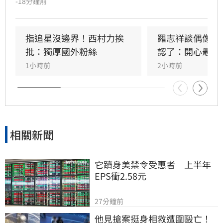
-18分鐘前
行為與過往經歷，長期遭受網路霸凌與人身攻
擊。曾與她互動的粉絲感嘆，Mina本人親切善
良，絕非外界傳言般傲慢，對於她選擇極端方式
指追星沒邊界！西村力挨
羅志祥談偶像飯
結束生命感到遺憾與不捨。此事件再度引發外界
批：獨厚國外粉絲
認了：開心最重
對網路暴力及追星文化的關注。該名粉絲呼籲，
1小時前
2小時前
追星不應成為生活唯一寄託，應珍惜自身生命。
目前確切死因與詳細案情，仍待警方進一步調查
釐清，此消息也讓全球粉絲深感震驚與悲痛。
相關新聞
它躋身美禁令受惠者　上半年
EPS衝2.58元
27分鐘前
他見搶案挺身相救遭圍毆亡！