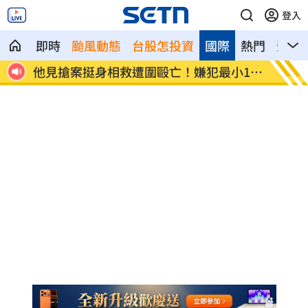
登入
即時
颱風動態
台股怎投資
國際
熱門
影音
12
扣款人數狂增4成 國泰小龍基金布局曝光
車是我
費