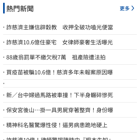
熱門新聞
更多
詐慈濟主嫌信辟穀教 收押全破功嗑光便當
詐慈濟10.6億住豪宅 女律師豪奢生活曝光
88歲翁罰單不繳欠稅7萬 祖產險遭法拍
買疫苗被騙10.6億！慈濟多年未報案原因曝
新／台中婦過馬路被車撞！下半身輾碎慘死
保安宮後山…掛一具男屍穿著整齊！身份曝
精神科名醫驚爆性侵！逼男病患跪地硬上
詐慈濟10億！律師驚揭陳時中『根本先知』