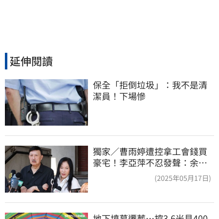
延伸閱讀
保全「拒倒垃圾」：我不是清
潔員！下場慘
獨家／曹雨婷遭控拿工會錢買
豪宅！李亞萍不忍發聲：余天
管工會都貼錢
(2025年05月17日)
地下墳墓遷葬…挖3.6米見400