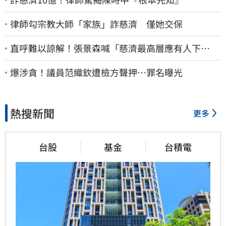
律師勾宗教大師「家族」詐慈濟 僅她交保
直呼難以諒解！張景森喊「慈濟最高層應有人下
台」：受害者是捐款的大眾
爆涉貪！議員范織欽遭檢方聲押…罪名曝光
熱搜新聞
更多
台股
基金
台積電