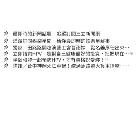
最即時的新聞話題 追蹤訂閱三立新聞網
追蹤訂閱娛樂星聞 給你最即時的娛樂星鮮事
獨家／田路路開嗆演藝工會曹雨婷！點名姜厚任出來
他16字回應了
立即諮詢HPV！是對自己健康最好的投資，把握現在不
PR
嫌晚！
伴侶和妳一起預防HPV，才有資格說愛妳！
PR
快訊／台中神岡死亡車禍！婦過馬路遭大貨車撞擊…下
半身輾碎慘死路口