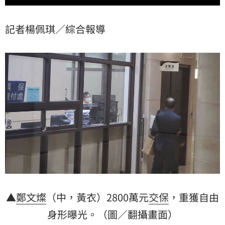
記者楊佩琪／綜合報導
▲
鄭文燦
（中，黃衣）2800萬元
交保
，重獲自由
身形曝光。（圖／翻攝畫面）