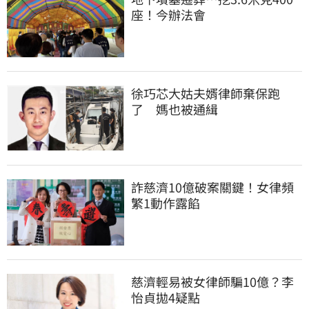
座！今辦法會
徐巧芯大姑夫婿律師棄保跑
了　媽也被通緝
詐慈濟10億破案關鍵！女律頻
繁1動作露餡
慈濟輕易被女律師騙10億？李
怡貞拋4疑點