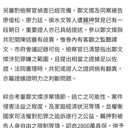
另審酌檢察官偵查已經完備，鄭文燦及同案被告
廖俊松、廖力廷、侯水文等人遭
羈押
禁見已有一
段期日，重要證人亦已具結證述，參以鄭文燦與
共犯間陳述雖有歧異，惟卷內有客觀之監聽譯
文、市府會議記錄可佐，檢察官已清楚指出鄭文
燦涉犯罪嫌之範圍，且提出相當之證據足以佐
證，法院審理時，共犯或證人之證詞倘有翻異，
亦屬證據證明力之判斷問題。
綜合考量鄭文燦涉案情節、逃亡之可能性、案件
侵害法益之程度，及家庭經濟狀況等情，並權衡
國家司法權對犯罪之追訴遂行之公益、羈押對被
告人身自由之限制等情，認命2800萬具保，併予