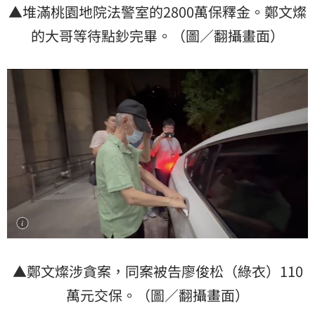
▲堆滿桃園地院法警室的2800萬保釋金。鄭文燦
的大哥等待點鈔完畢。（圖／翻攝畫面）
▲鄭文燦涉貪案，同案被告廖俊松（綠衣）110
萬元交保。（圖／翻攝畫面）