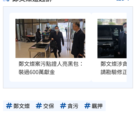
鄭文燦案污點證人亮黑包：
鄭文燦涉貪案
裝過600萬獻金
請勘驗修正音
鄭文燦
交保
貪污
羈押