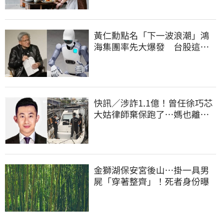
黃仁勳點名「下一波浪潮」鴻
海集團率先大爆發 台股這族
群全面噴出
快訊／涉詐1.1億！曾任徐巧芯
大姑律師棄保跑了…媽也離
境 桃檢發通緝
金獅湖保安宮後山…掛一具男
屍「穿著整齊」！死者身份曝