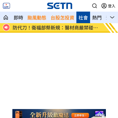
登入
即時
颱風動態
台股怎投資
社會
熱門
影音
碰病
外資狂提款！國家隊3億護「這檔金融股
姜厚任
」