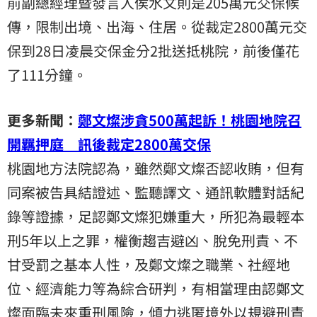
前副總經理暨發言人侯水文則是205萬元交保候
傳，限制出境、出海、住居。從裁定2800萬元交
保到28日凌晨交保金分2批送抵桃院，前後僅花
了111分鐘。
更多新聞：
鄭文燦涉貪500萬起訴！桃園地院召
開羈押庭 訊後裁定2800萬交保
桃園地方法院認為，雖然鄭文燦否認收賄，但有
同案被告具結證述、監聽譯文、通訊軟體對話紀
錄等證據，足認鄭文燦犯嫌重大，所犯為最輕本
刑5年以上之罪，權衡趨吉避凶、脫免刑責、不
甘受罰之基本人性，及鄭文燦之職業、社經地
位、經濟能力等為綜合研判，有相當理由認鄭文
燦面臨未來重刑風險，傾力逃匿境外以規避刑責