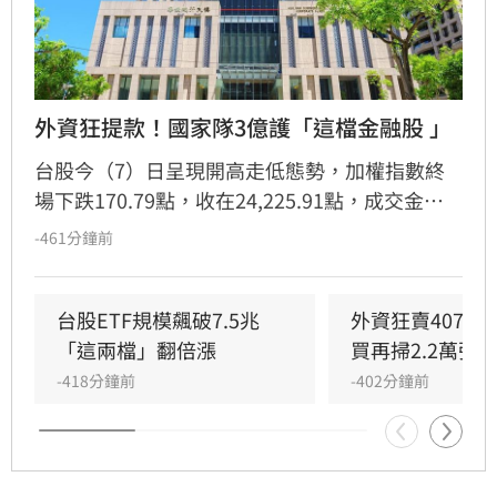
外資狂提款！國家隊3億護「這檔金融股 」
台股今（7）日呈現開高走低態勢，加權指數終
場下跌170.79點，收在24,225.91點，成交金額
逾8,192億元。金融股華南金（2880）雖淪為外
-461分鐘前
資提款機，遭連9日賣超，但獲八大官股銀行進
場護盤，單日買超7,617張，成功支撐股價抗
跌，終場微漲0.79%收44.4元。根據玩股網統
台股ETF規模飆破7.5兆　
外資狂賣407億
計，官股券商今日買超前十大個股，除華南金
「這兩檔」翻倍漲
買再掃2.2萬張
外，還包括聯電、群創、第一金等，顯示國家隊
-418分鐘前
-402分鐘前
積極進場布局。提醒投資人，股市波動頻繁，投
資決策應審慎評估風險，並自行承擔投資結果。