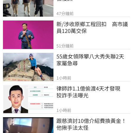
47分鐘前
新/涉收原鄉工程回扣　高市議
員120萬交保
51分鐘前
55歲女領隊攀八大秀失聯2天　
家屬急尋
1小時前
律師詐1.1億偷渡4天才發現　
狡詐手法曝光
1小時前
跟慈濟討10億介紹費換黃金！
他揪手法太怪