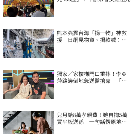
熊本強震台灣「捐一物」神救
援 日網見物資、捐款喊：給
台灣統治算了
獨家／家樓梯門口重摔！李亞
萍路邊倒地急送醫搶命 「最
新傷況」曝
兒月給8萬孝親費！她自掏5萬
買平板送孫 一句話愣原地
「傷心不已」