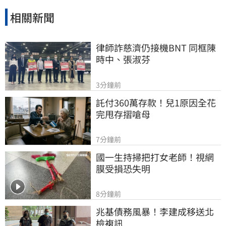
相關新聞
律師詐慈濟仍接機BNT 同框陳
時中、張淑芬
3分鐘前
託付360萬存款！兒1原因全花
完甩存摺嗆母
7分鐘前
國一生持掃把打女老師！視網
膜受損恐失明
8分鐘前
兆基債務風暴！李建成移送北
檢複訊