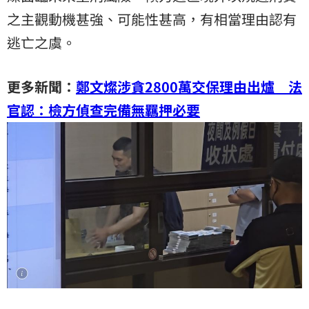
之主觀動機甚強、可能性甚高，有相當理由認有
逃亡之虞。
更多新聞：
鄭文燦涉貪2800萬交保理由出爐 法
官認：檢方偵查完備無羈押必要