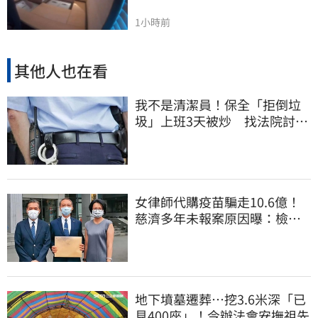
1小時前
其他人也在看
我不是清潔員！保全「拒倒垃
圾」上班3天被炒 找法院討公
道結果出爐
女律師代購疫苗騙走10.6億！
慈濟多年未報案原因曝：檢警
上門才知被騙
地下墳墓遷葬…挖3.6米深「已
見400座」！今辦法會安撫祖先