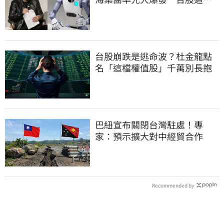
群全面噴出
台股崩跌是逃命波？杜金龍點
名「這檔權值股」千萬別長抱
巴紐宣布關閉台灣駐處！專
家：預示擴大對中經貿合作
Recommended by