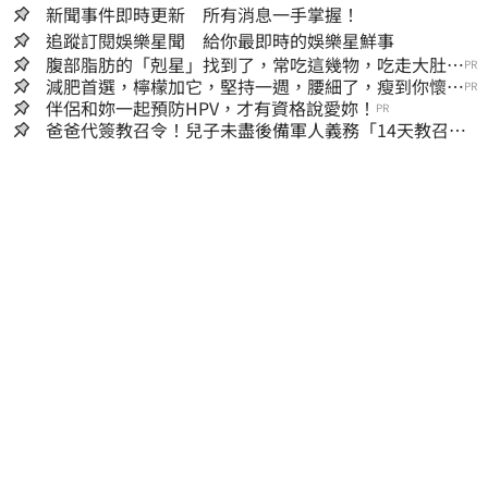
新聞事件即時更新 所有消息一手掌握！
追蹤訂閱娛樂星聞 給你最即時的娛樂星鮮事
腹部脂肪的「剋星」找到了，常吃這幾物，吃走大肚
PR
囊，瘦出小蠻腰
減肥首選，檸檬加它，堅持一週，腰細了，瘦到你懷疑
PR
人生
伴侶和妳一起預防HPV，才有資格說愛妳！
PR
爸爸代簽教召令！兒子未盡後備軍人義務「14天教召不
去」換3個月刑期