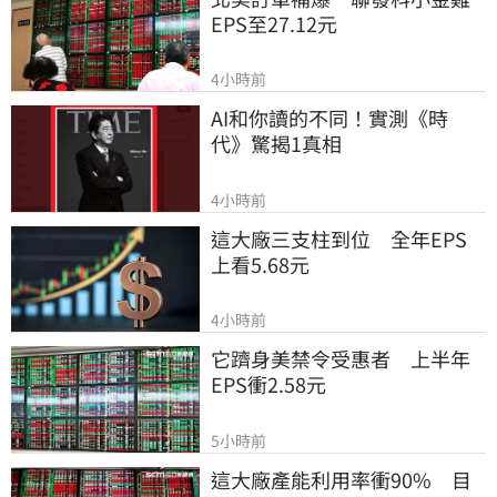
EPS至27.12元
4小時前
AI和你讀的不同！實測《時
代》驚揭1真相
4小時前
這大廠三支柱到位　全年EPS
上看5.68元
4小時前
它躋身美禁令受惠者　上半年
EPS衝2.58元
5小時前
這大廠產能利用率衝90%　目