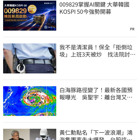
009829掌握AI關鍵 大華韓國
KOSPI 50今強勢開募
PR
我不是清潔員！保全「拒倒垃
圾」上班3天被炒 找法院討公
道結果出爐
白海豚路徑變了！最新各國預
報曝光 吳聖宇：離台灣又更
近一點
黃仁勳點名「下一波浪潮」鴻
海集團率先大爆發 台股這族