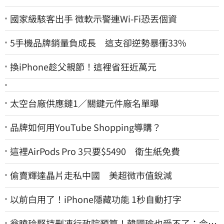
國家級駭客出手 微軟示警連Wi-Fi恐丟個資
5手機品牌銷量負成長 這支卻逆勢暴衝33%
換iPhone趁父親節！這裡省狂近萬元
太空台廠供應鏈1／關鍵元件廠名單曝
品牌如何用YouTube Shopping導購？
這裡AirPods Pro 3只要$5490 衛生紙免費
偷賣輝達晶片走私中國 美超微市值銳減
以前白用了！iPhone隱藏功能 1秒自動打字
翁曉玲堅持刪凍行政院預算！韓國瑜也受不了：今年