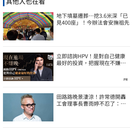
其他人也在看
地下墳墓遷葬…挖3.6米深「已
見400座」！今辦法會安撫祖先
立即諮詢HPV！是對自己健康
最好的投資，把握現在不嫌
晚！
PR
田路路晚景淒涼！許常德開轟
工會理事長曹雨婷不忍了：別
只包紅包慰問