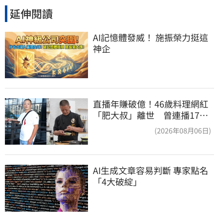
延伸閱讀
AI記憶體發威！ 施振榮力挺這
神企
直播年賺破億！46歲料理網紅
「肥大叔」離世 曾連播17小
時辛酸面曝
(2026年08月06日)
AI生成文章容易判斷 專家點名
「4大破綻」