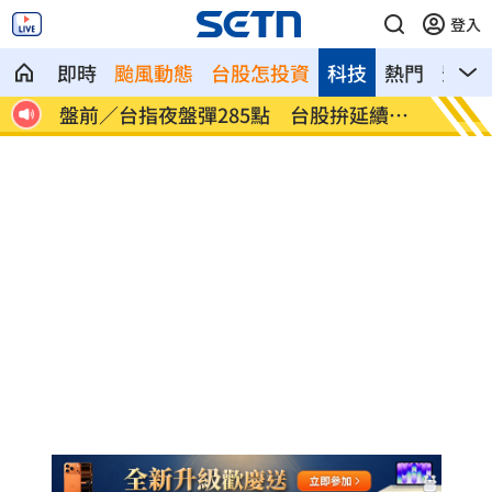
登入
即時
颱風動態
台股怎投資
科技
熱門
影音
人送
盤前／台指夜盤彈285點 台股拚延續反
美股多
彈
點