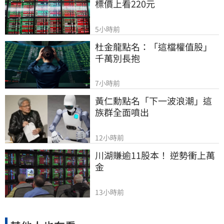
標價上看220元
5小時前
杜金龍點名：「這檔權值股」
千萬別長抱
7小時前
黃仁勳點名「下一波浪潮」這
族群全面噴出
12小時前
川湖賺逾11股本！ 逆勢衝上萬
金
13小時前