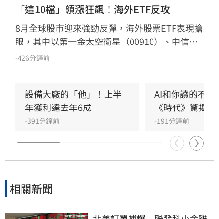
「這10檔」領漲狂飆！海外ETF反攻
8月全球股市迎來強勁反彈，海外股票ETF表現搶
眼，其中以第一金太空衛星（00910）、中信日
本半導體（00954）及台新日本半導體
-426分鐘前
（00951）漲幅逾10%最為強勢。分析指出，此
波反彈主要受惠於財報優於預期及低軌衛星通訊
商機，加上七月跌深後的補漲效應。法人表示，
設備大廠的「他」！上半
AI和你讀的不同
太空衛星與半導體產業具高波動特性，且月底面
年獲利達去年6成
《時代》驚揭1
臨指數權重調整，建議投資人避免盲目追高，應
-391分鐘前
-191分鐘前
採取定期定額或逢回檔分批佈局策略，長線布局
具潛力的科技前瞻產業，以在震盪行情中穩健勝
出。
相關新聞
北美訂單補爆　聯發科小金雞