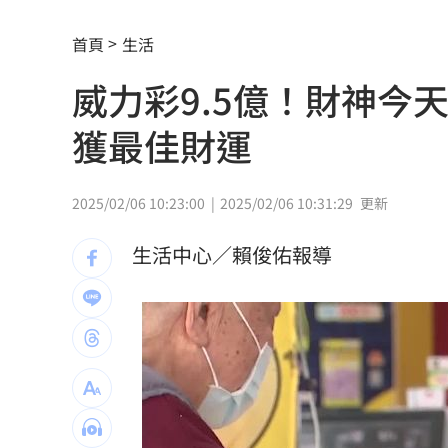
BNT詐慈濟10億 醫嘆：還給陳時中清
首頁
生活
她超商買熱狗拿3包醬！竟遭店長嗆「1
威力彩9.5億！財神今
狂打雙殺超嘔 陳傑憲換策略一揮變2分
獲最佳財運
洋妞穿透視裝逛越南古蹟！導覽員不忍
毒駕無照還肇逃！南港瑪莎拉蒂男到案
2025/02/06 10:23:00
2025/02/06 10:31:29
更新
轉戰股市遭槓桿反噬 韓健身網紅虧150
生活中心／賴俊佑報導
EZ Way捲個資疑慮風波！關務署要出手
南韓酷暑！身障男輪椅翻覆 2小時曝曬
長髮女穿內衣在家門口 他害怕報警真
直播睡著爆紅！女主播揭「職場惡夢」