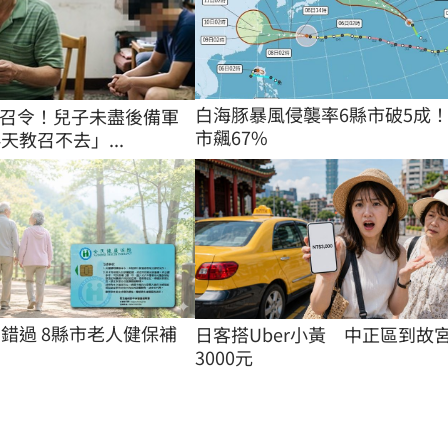
白海豚暴風侵襲率6縣市破5成！
召令！兒子未盡後備軍
市飆67%
天教召不去」...
別錯過 8縣市老人健保補
日客搭Uber小黃　中正區到故
3000元