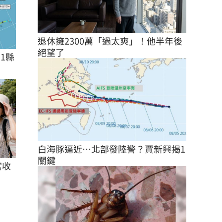
退休擁2300萬「過太爽」！他半年後
絕望了
1縣
白海豚逼近…北部發陸警？賈新興揭1
關鍵
宮收