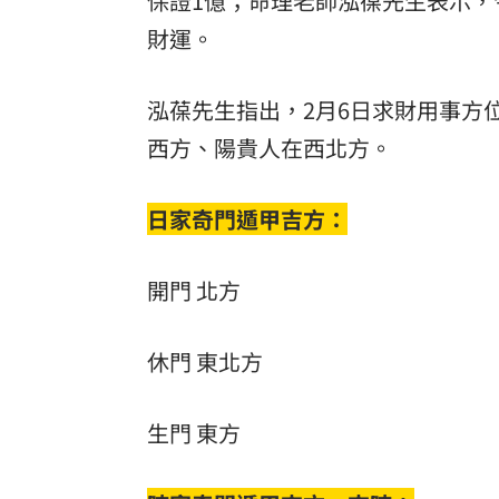
保證1億；命理老師泓葆先生表示
財運。
泓葆先生指出，2月6日求財用事方
西方、陽貴人在西北方。
日家奇門遁甲吉方：
開門 北方
休門 東北方
生門 東方