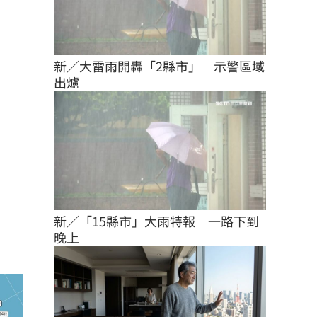
新／大雷雨開轟「2縣市」　示警區域
出爐
新／「15縣市」大雨特報　一路下到
晚上