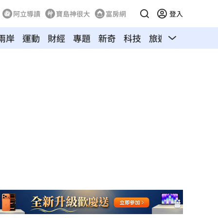
阿立導讀
寶島神很大
富房網
登入
兩岸
運動
財經
專題
新奇
科技
旅遊
汽車
寵物