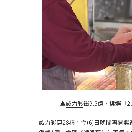
告別養生村！家安生醫推健康旅居
22:23
高市早苗勘災掀論戰 官邸駁只待3分鐘
中聯油脂遞件申請復工 中市府打臉駁
鄭靚歆德籍妻抗低潮2年 暫停創作休養
台灣彩券開獎直播中
20:31
LIVE三立+24小時直播
15:27
三立iNEWS新聞台線上直播
18:00
理想混蛋號召粉絲跨海追星吃美食！
18:
▲
威力彩
衝9.5億，挑選「
威力彩連28槓，今(6)日晚間再開獎