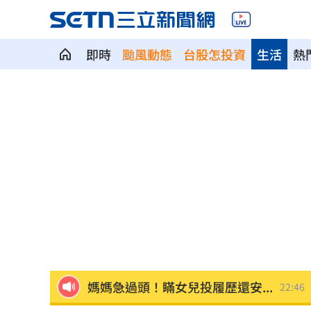
即時
颱風動態
台股怎投資
生活
熱
慈濟遭詐10億買疫苗！他點出更麻煩的
日神級甜點快閃台北！連5天「買一送一
圖書館借書作者賺什麼？菜販作家：有
逾21萬員工受惠！美銀年砸78億補助瘦
屏東綠鬣蜥已抓9萬隻 最強獵人領98萬
媽媽急過頭！瞞女兒投履歷還安...
22:46