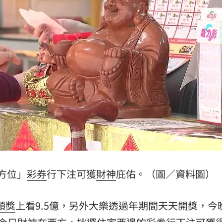
22:22
回
22:20
22:19
15
2方位」
彩券
行下注可獲
財神
庇佑。（圖／資料圖）
頭獎
上看9.5億，另外大樂透過年期間天天開獎，今