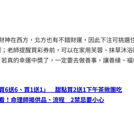
日財神在西方，北方也有不錯財運，因此下注可挑選
運；老師提醒買彩券前，可以在家用芙蓉、抹草沐浴
，若真的幸運中獎了，一定要去做善事，讓善緣、福
買6送6、買1送1」 甜點買2送1下午茶揪團吃
看！命理師揭供品、流程 2禁忌要小心