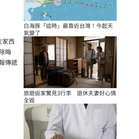
白海豚「這時」最靠近台灣！今起天
氣變了
住家西
除晦
報傳遞
旅遊返家驚見3行李　退休夫妻好心情
全毀