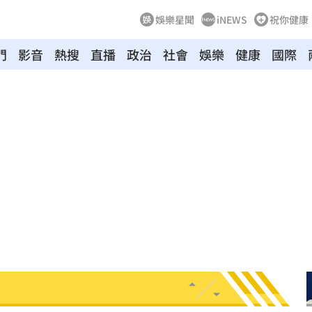
娛樂星聞
iNEWS
祝你健康
門
影音
熱搜
直播
政治
社會
娛樂
健康
國際
問題
22:56
」
22:53
錢領
22:53
瘦針
22:50
元
22:49