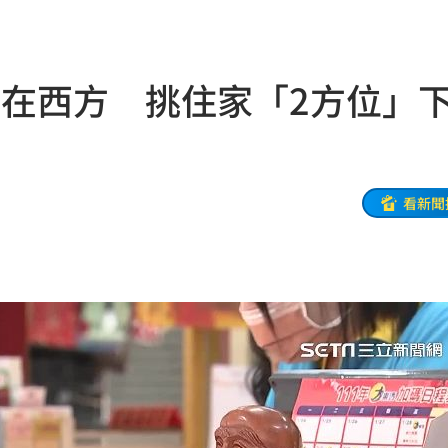
白
22:41
句」
22:41
天在西方 挑住家「2方位」
砲
22:39
了
22:37
認了
22:35
看新聞
0萬
22:35
了
22:31
亡
22:31
相曝
22:27
真相
22:23