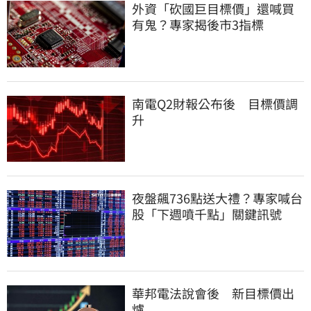
外資「砍國巨目標價」還喊買
有鬼？專家揭後市3指標
南電Q2財報公布後 目標價調
升
夜盤飆736點送大禮？專家喊台
股「下週噴千點」關鍵訊號
華邦電法說會後 新目標價出
爐