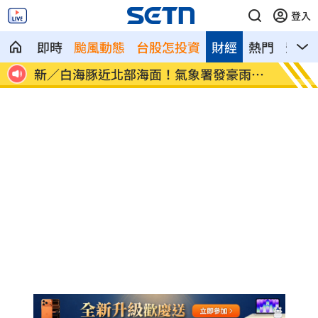
登入
即時
颱風動態
台股怎投資
財經
熱門
影音
像台
新／白海豚近北部海面！氣象署發豪雨特
南電Q
報