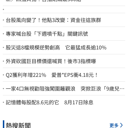
台股風向變了！他點3改變：資金往這族群
專家喊台股「下週噴千點」關鍵訊號
股災這8檔規模逆勢創高 它最猛成長逾10%
外資砍國巨目標價還喊買！後市3指標曝
Q2獲利年增221% 愛普*EPS衝4.18元！
一家4口無視勸阻強闖圍籬觀浪 突掀巨浪「9歲兒當
場遭捲入海」
記憶體每股配8.6元的它 8月17日除息
熱搜新聞
更多