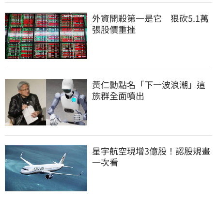
外資開殺第一是它　狠砍5.1萬
張股價重挫
黃仁勳點名「下一波浪潮」這
族群全面噴出
星宇航空現增3億股！認股規畫
一次看