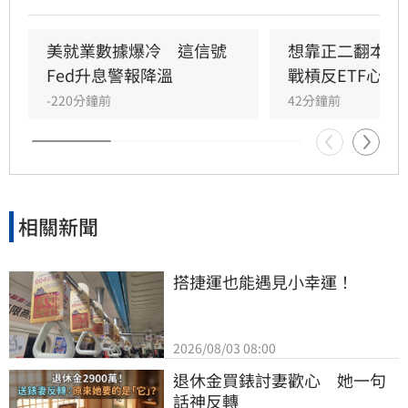
動，但不會顯著影響股市上升的趨勢。美國聯準
會召開FOMC會議，主席華許中性偏鴿派的言論
搭配內部官員態度的分歧，使投資人質疑聯準會
美就業數據爆冷　這信號
想靠正二翻本？
在打壓通膨方面的決心。
Fed升息警報降溫
戰槓反ETF心法
-220分鐘前
42分鐘前
相關新聞
搭捷運也能遇見小幸運！
2026/08/03 08:00
退休金買錶討妻歡心　她一句
話神反轉