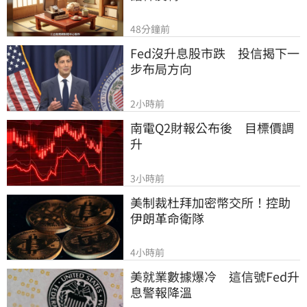
48分鐘前
Fed沒升息股市跌　投信揭下一
步布局方向
2小時前
南電Q2財報公布後　目標價調
升
3小時前
美制裁杜拜加密幣交所！控助
伊朗革命衛隊
4小時前
美就業數據爆冷　這信號Fed升
息警報降溫