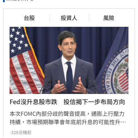
台股
投資人
風險
Fed沒升息股市跌　投信揭下一步布局方向
本次FOMC內部分歧的聲音提高，通膨上行壓力
持續，市場預期聯準會年底前升息的可能性升
高，凱基投信認為，升息確實會帶給金融市場波
-328分鐘前