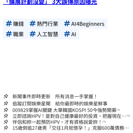
「擴展計劃沒變」 3大誤傳原因曝光
賺錢
熱門行業
AI4Beginners
職業
人工智慧
AI
新聞事件即時更新 所有消息一手掌握！
追蹤訂閱娛樂星聞 給你最即時的娛樂星鮮事
009829掌握AI關鍵 大華韓國KOSPI 50今強勢開募
PR
立即諮詢HPV！是對自己健康最好的投資，把握現在不
PR
嫌晚！
伴侶和妳一起預防HPV，才有資格說愛妳！
PR
15歲倒追27歲男「交往1月就懷孕！」克服600萬債務