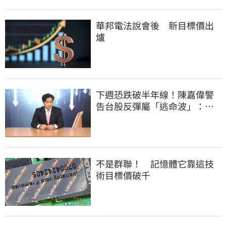
華邦電法說會後 新目標價出
爐
下週恐跌破半年線！陳嘉偉警
告台股反彈屬「逃命波」：空
頭大屠殺剛開始
不是群聯！ 記憶體它靠這技
術目標價破千