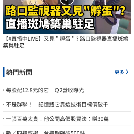
【#直播中LIVE】又見＂孵蛋＂? 路口監視器直播斑鳩
築巢駐足
熱門新聞
更多
每股配12.8元的它 Ｑ2營收曝光
不是群聯！ 記憶體它靠這技術目標價破千
一張百萬太貴！他公開高價股買法：賺30萬
新／四指齊揚！台指期飆破500點