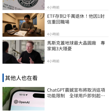
4小時前
ETF存到2千萬退休！他因1封
信重回職場
4小時前
馬斯克蓋地球最大晶圓廠　專
家揭3大隱憂
4小時前
其他人也在看
ChatGPT震撼宣布將取消這項
功能限制 全球用戶即刻起
「免費」用到飽