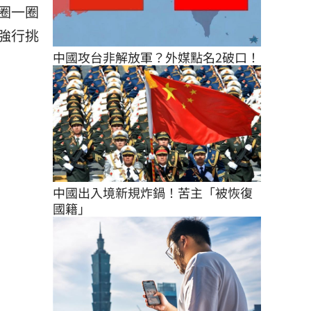
圈一圈
強行挑
中國攻台非解放軍？外媒點名2破口！
中國出入境新規炸鍋！苦主「被恢復
國籍」