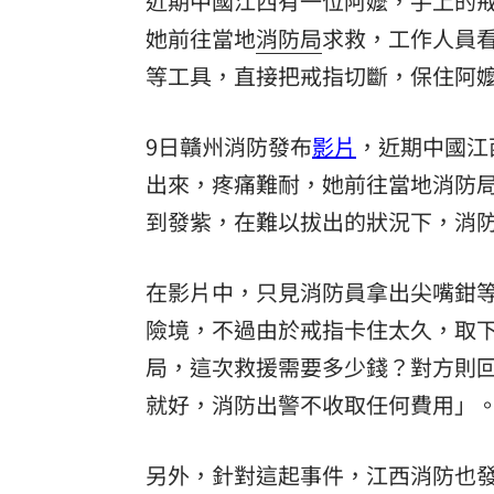
近期中國江西有一位阿嬤，手上的
她前往當地
消防局
求救，工作人員
8國球員齊聚高雄 Formosa 7s掀足球
等工具，直接把戒指切斷，保住阿
理想混蛋號召粉絲跨海追星吃美食！
18:
9日贛州消防發布
影片
，近期中國江
出來，疼痛難耐，她前往當地消防
到發紫，在難以拔出的狀況下，消
在影片中，只見消防員拿出尖嘴鉗
險境，不過由於戒指卡住太久，取
局，這次救援需要多少錢？對方則
就好，消防出警不收取任何費用」
另外，針對這起事件，江西消防也