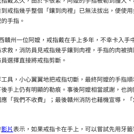
戒指戴太久，由於卡很緊，阿嬤的手指被勒到腫大、
看到戒指幾乎整個「鑲到肉裡」已無法拔出，便使用
熱潮
10:00
嬤的手指。
15
西贛州一位阿嬤，戒指戴在手上多年，不幸卡入手
局求救，消防員見戒指幾乎鑲到肉裡，手指的肉被擠
防員選擇直接將戒指剪斷。
等工具，小心翼翼地把戒指切斷，最終阿嬤的手指順
下後手上仍有明顯的勒痕。事後阿嬤相當感謝，也詢
回應「我們不收費」；最後贛州消防也藉機宣導，「
。
發
影片
表示，如果戒指卡在手上，可以嘗試先用牙籤