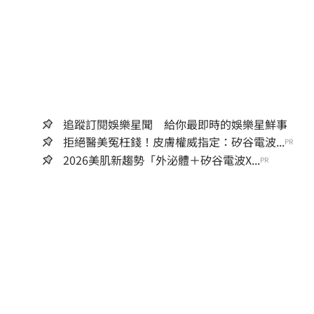
追蹤訂閱娛樂星聞 給你最即時的娛樂星鮮事
拒絕醫美冤枉錢！皮膚權威指定：矽谷電波...
PR
2026美肌新趨勢「外泌體＋矽谷電波X...
PR