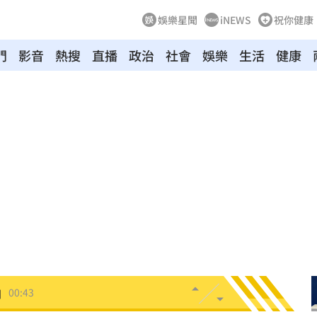
娛樂星聞
iNEWS
祝你健康
門
影音
熱搜
直播
政治
社會
娛樂
生活
健康
！
01:20
物
01:17
！
01:03
47
油
00:43