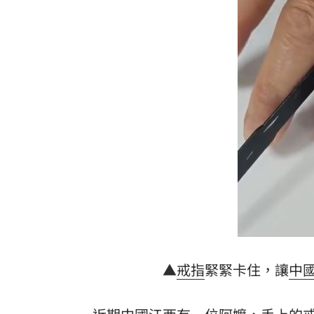
連續2場安打！ 林安可掃二壘打貢獻1
歐洲避暑天堂失守！地中海熱到像溫泉
3歲米格魯偷吃軟糖 被催吐後好有戲
23
獨／北勢棒球隊穿破鞋拚冠軍 台僑看
台灣彩券開獎直播中
20:31
LIVE三立+24小時直播
15:27
三立iNEWS新聞台線上直播
18:00
商場戰國來臨 台中「頂奢大道」逐漸
▲
戒指
緊緊卡住，讓
中
台彩父親節推新刮刮樂千萬頭獎超「爸
「拍片人的多重宇宙」職涯論壇9/12登