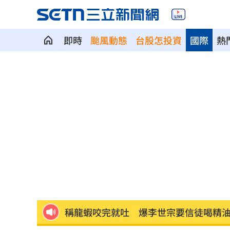
即時
颱風動態
台股怎投資
國際
熱
Q2獲利年增221% 愛普*EPS衝4.18元
宏福苑大火調查出爐！菸頭引燃施工雜
定投10年翻逾5倍 這檔吸引存股族卡位
新／四指齊揚！台指期飆破500點
00:48
慈濟遭詐10.6億元！全款拿回解方曝
00:
稱龍蝦咬完就吐 爆李世宗要信徒喝精