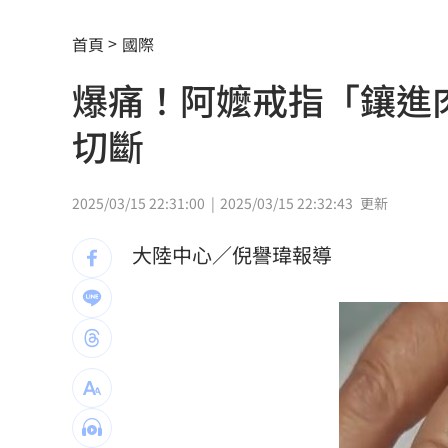
樂天女孩淚揭往事 愛意表達障礙遭重
首頁
國際
一張百萬太貴！他公開高價股買法：賺3
爆痛！阿嬤戒指「鑲進
獨／海外遊學增強外語 台人夯英、美
切斷
長尾獼猴失控狂襲居民！官方追查異常
伊波拉失控！專家憂病毒恐已突變
00:23
2025/03/15 22:31:00
2025/03/15 22:32:43
更新
飲料空盒找嘸地方丟 騎車咬著遭攔查
大陸中心／倪譽瑋報導
63歲章小蕙吐露心聲：後悔當年嫁給鍾
白海豚颱風擺盪逼近！雨到「這時」才
最遺憾童年記憶空白 禹菡：當年真不
每股配12.8元的它 Ｑ2營收曝光
00:00