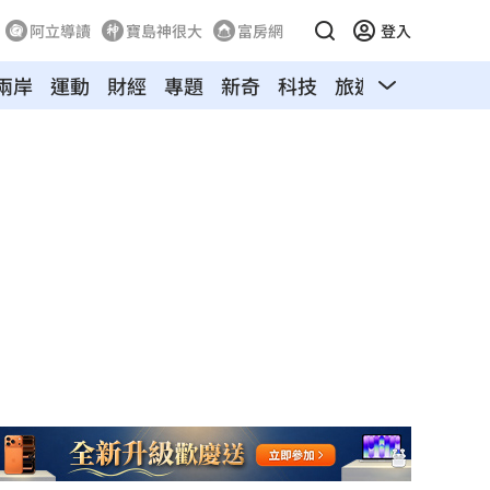
阿立導讀
寶島神很大
富房網
登入
兩岸
運動
財經
專題
新奇
科技
旅遊
汽車
寵物