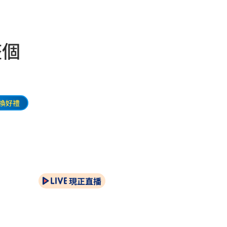
整個
換好禮
現正直播