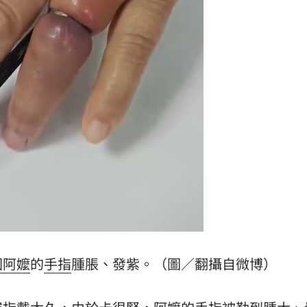
打點
23:59
23:53
:48
哭了
23:36
成形
12:00
國
阿嬤
的
手指
腫脹、發紫。（圖／翻攝自微博）
」氣
12:00
場！
10:30