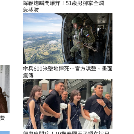
踩鞭炮瞬間爆炸！51歲男腳掌全爛　
急截肢
傘兵600米墜地摔死…官方噤聲、畫面
瘋傳
費
傳患自閉症！19歲泰國王子認在追日