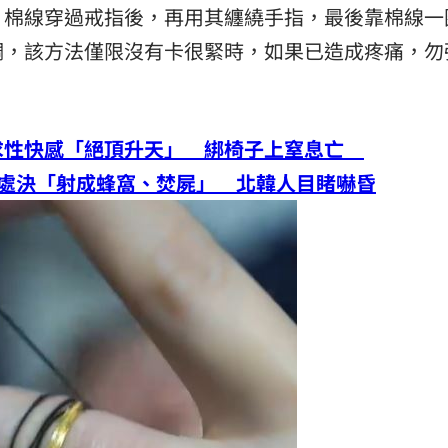
，棉線穿過戒指後，再用其纏繞手指，最後靠棉線一
調，該方法僅限沒有卡很緊時，如果已造成疼痛，勿
求性快感「絕頂升天」 綁椅子上窒息亡
開處決「射成蜂窩、焚屍」 北韓人目睹嚇昏