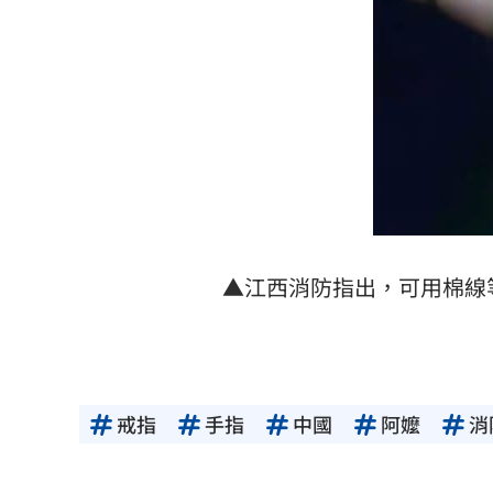
▲江西消防指出，可用棉線
戒指
手指
中國
阿嬤
消