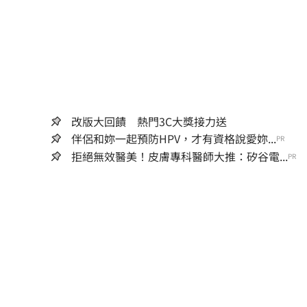
改版大回饋 熱門3C大獎接力送
伴侶和妳一起預防HPV，才有資格說愛妳...
PR
拒絕無效醫美！皮膚專科醫師大推：矽谷電...
PR