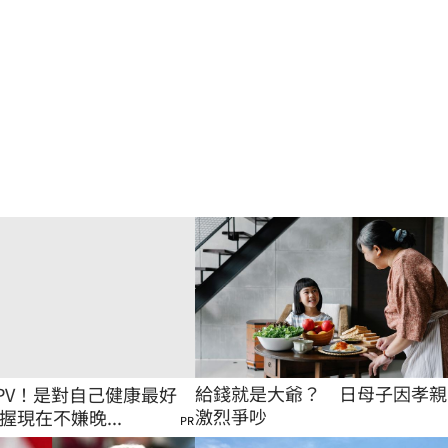
給錢就是大爺？　日母子因孝親
PV！是對自己健康最好
激烈爭吵
握現在不嫌晚...
PR