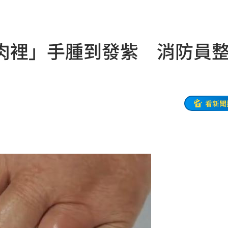
擊
00:41
0萬
00:36
肉裡」手腫到發紫 消防員
、加
00:31
原因
00:26
看新聞
槓警
00:23
鎮濤
00:22
趨緩
00:19
懂事
00:12