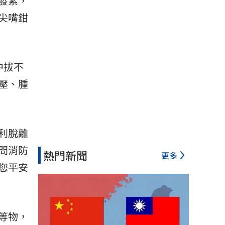
發紫，
尖嘴鉗
中拔不
壓、腫
利脫離
問消防
熱門新聞
更多
您平安
等物，