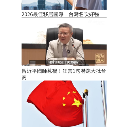
2026最佳移居國曝！台灣名次好強
習近平國師惹禍！狂言1句嚇跑大批台
商