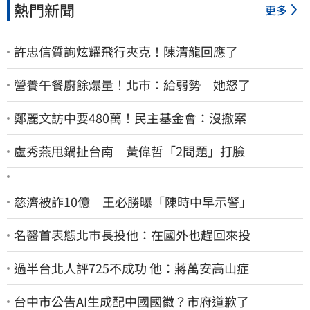
熱門新聞
更多
許忠信質詢炫耀飛行夾克！陳清龍回應了
營養午餐廚餘爆量！北市：給弱勢 她怒了
鄭麗文訪中要480萬！民主基金會：沒撤案
盧秀燕甩鍋扯台南 黃偉哲「2問題」打臉
慈濟被詐10億 王必勝曝「陳時中早示警」
名醫首表態北市長投他：在國外也趕回來投
過半台北人評725不成功 他：蔣萬安高山症
台中市公告AI生成配中國國徽？市府道歉了