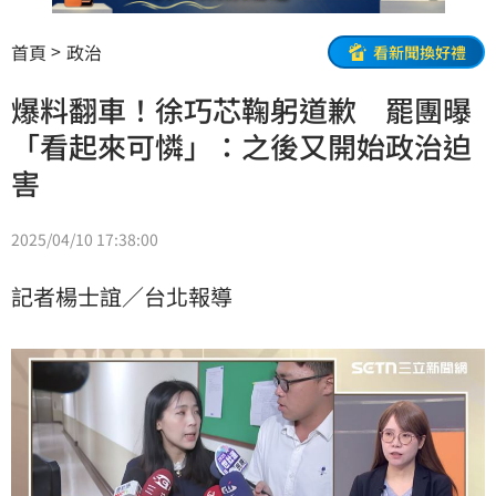
首頁
政治
看新聞換好禮
爆料翻車！徐巧芯鞠躬道歉 罷團曝
「看起來可憐」：之後又開始政治迫
害
2025/04/10 17:38:00
記者楊士誼／台北報導