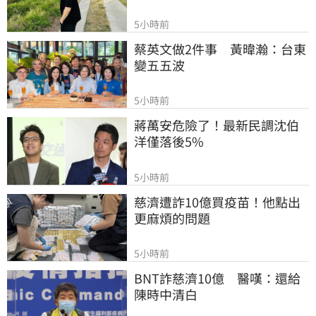
5小時前
蔡英文做2件事　黃暐瀚：台東
變五五波
5小時前
蔣萬安危險了！最新民調沈伯
洋僅落後5%
5小時前
慈濟遭詐10億買疫苗！他點出
更麻煩的問題
5小時前
BNT詐慈濟10億　醫嘆：還給
陳時中清白