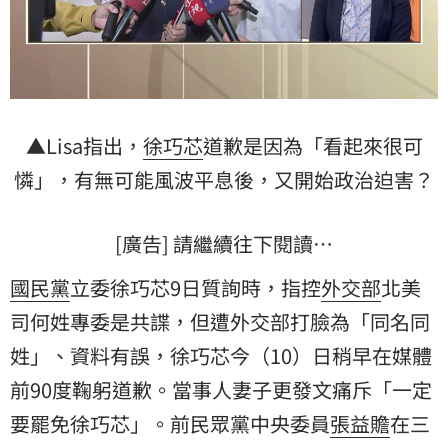
▲Lisa指出，
徐巧芯
道歉是因為「看起來很可
憐」，有無可能風波平息後，又開始政治迫害？
[廣告] 請繼續往下閱讀…
國民黨
立委徐巧芯9日質詢時，指控
外交部
北美
司何姓專委是共諜，但遭外交部打臉為「同名同
姓」、資料有誤，徐巧芯今（10）日稍早在媒體
前90度鞠躬道歉。當事人妻子更發文痛斥「一定
要罷免徐巧芯」。前民眾黨中央委員
張益贍
在三