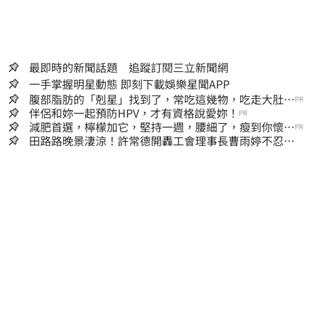
最即時的新聞話題 追蹤訂閱三立新聞網
一手掌握明星動態 即刻下載娛樂星聞APP
腹部脂肪的「剋星」找到了，常吃這幾物，吃走大肚
PR
囊，瘦出小蠻腰
伴侶和妳一起預防HPV，才有資格說愛妳！
PR
減肥首選，檸檬加它，堅持一週，腰細了，瘦到你懷疑
PR
人生
田路路晚景淒涼！許常德開轟工會理事長曹雨婷不忍
了：別只包紅包慰問