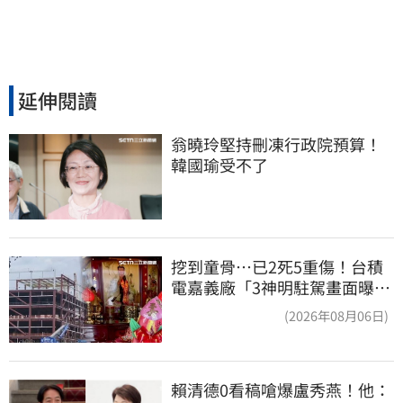
延伸閱讀
翁曉玲堅持刪凍行政院預算！
韓國瑜受不了
挖到童骨…已2死5重傷！台積
電嘉義廠「3神明駐駕畫面曝
光」
(2026年08月06日)
賴清德0看稿嗆爆盧秀燕！他：