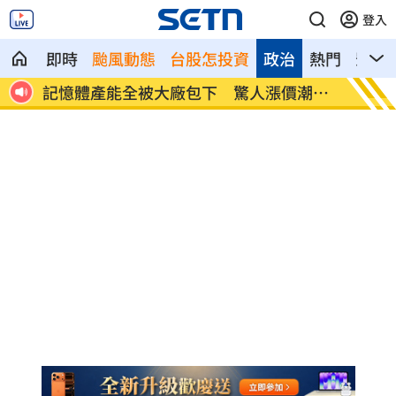
登入
即時
颱風動態
台股怎投資
政治
熱門
影音
潮來
北美訂單補爆 聯發科小金雞EPS至27.12
AI和
元