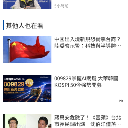
5小時前
其他人也在看
中國出入境新規恐衝擊台商？
陸委會示警：科技與半導體從
業人員審慎評估
009829掌握AI關鍵 大華韓國
KOSPI 50今強勢開募
PR
蔣萬安危險了！《壹蘋》台北
市長民調出爐 沈伯洋僅落後