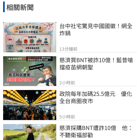
相關新聞
台中社宅驚見中國國徽！網全
炸鍋
13分鐘前
慈濟買BNT被詐10億！藍昔嗆
擋疫苗網朝聖
2小時前
政院每年加碼25.5億元　優化
全台商圈夜市
5小時前
慈濟採購BNT遭詐10億　他：
不聽衛福部勸