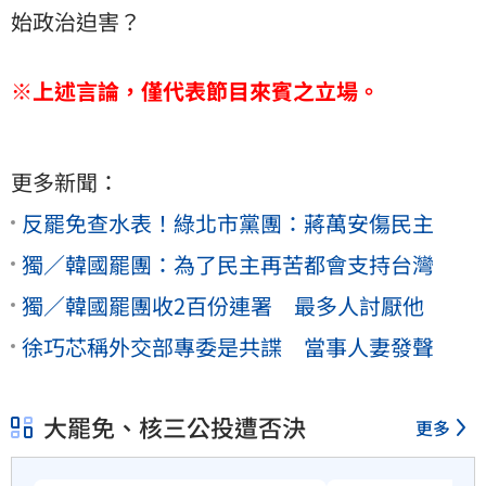
始政治迫害？
※上述言論，僅代表節目來賓之立場。
更多新聞：
反罷免查水表！綠北市黨團：蔣萬安傷民主
獨／韓國罷團：為了民主再苦都會支持台灣
獨／韓國罷團收2百份連署 最多人討厭他
徐巧芯稱外交部專委是共諜 當事人妻發聲
大罷免、核三公投遭否決
更多