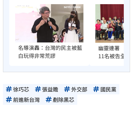
名導演轟：台灣的民主被藍
幽靈連署　國
白玩得非常荒謬
11名被告全緩
徐巧芯
張益贍
外交部
國民黨
前進新台灣
剷除黑芯