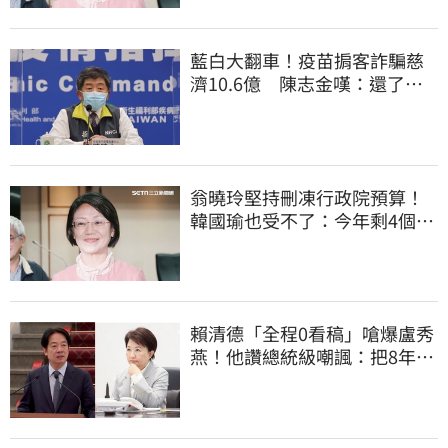
藍白大翻車！疫苗掮客詐騙慈
濟10.6億 陳志金嘆：還了陳
時中一個清白
翁曉玲堅持刪凍行政院預算！
韓國瑜也受不了：今年剩4個月
你思考一下
賴清德「全程0看稿」嗆爆盧秀
燕！他讚總統級嘲諷：把8年總
帳一次掀翻