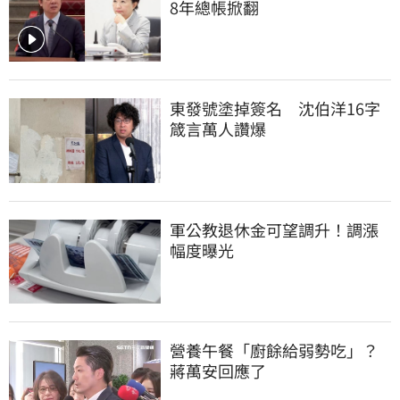
8年總帳掀翻
東發號塗掉簽名　沈伯洋16字
箴言萬人讚爆
軍公教退休金可望調升！調漲
幅度曝光
營養午餐「廚餘給弱勢吃」？
蔣萬安回應了