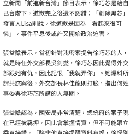
立新聞「
前進新台灣
」節目表示，徐巧芯是給自
己台階下，道歉完之後還不認錯；「
剷除黑芯
」
發言人Lisa則說，徐道歉是因為「看起來很可
憐」，事件平息後或許又開始政治迫害。
張益贍表示，當初針對洩密案提告徐巧芯的人，
就是時任外交部長吳釗燮，徐巧芯因此覺得外交
部跟她有仇，因此記恨「我就弄你」。她爆料所
謂共諜案後，外交部長林佳龍則打臉，指出何姓
專委與徐巧芯所講的人無關。
張益贍認為，國安局非常清楚，總統府的案子現
在已經被羈押，因此會掌握情資，但不可能跟立
委直接講，「除非他直接提醒資料有誤，徐怪別