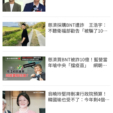
5%
慈濟採購BNT遭詐 王浩宇：
不聽衛福部勸告「被騙了10億
還沒買到疫苗」
慈濟買BNT被詐10億！藍營當
年嗆中央「擋疫苗」 網朝
聖：大型翻車現場
翁曉玲堅持刪凍行政院預算！
韓國瑜也受不了：今年剩4個月
你思考一下