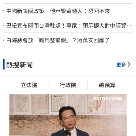
中國新鎖國政策！他示警這類人：恐回不來
巴紐宣布關閉台灣駐處！專家：預示擴大對中經貿合
作
白海豚會放「颱風整備假」？蔣萬安回應了
熱搜新聞
更多
立法院
行政院
總預算