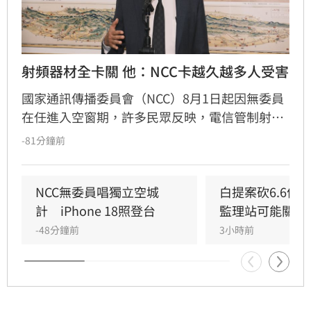
射頻器材全卡關 他：NCC卡越久越多人受害
國家通訊傳播委員會（NCC）8月1日起因無委員
在任進入空窗期，許多民眾反映，電信管制射頻
器材因無法獲得許可，全部卡在海關。民進黨立
-81分鐘前
委林俊憲今（6）日指出，目前短短一週已有82
件進口核准證、4件核准函無法核發，有一家上
市公司每天都得支付龐大倉儲費用，因此向他陳
NCC無委員唱獨立空城
白提案砍6.6億
情詢問，到底何時才能通過人事案，讓林俊憲忍
計　iPhone 18照登台
監理站可能關門
不住感嘆，「人事案可以有不同立場，但不該讓
-48分鐘前
3小時前
企業和民眾替政治僵局買單」。