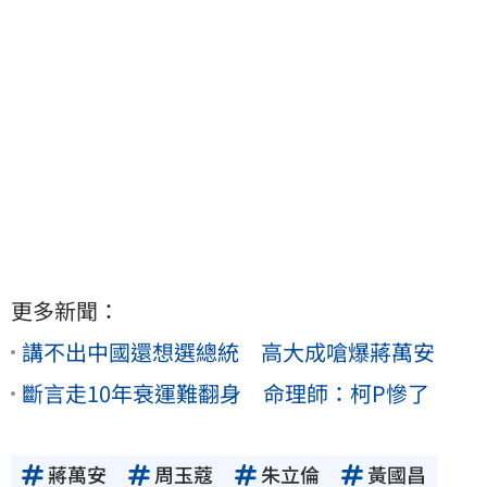
更多新聞：
講不出中國還想選總統 高大成嗆爆蔣萬安
斷言走10年衰運難翻身 命理師：柯P慘了
蔣萬安
周玉蔻
朱立倫
黃國昌