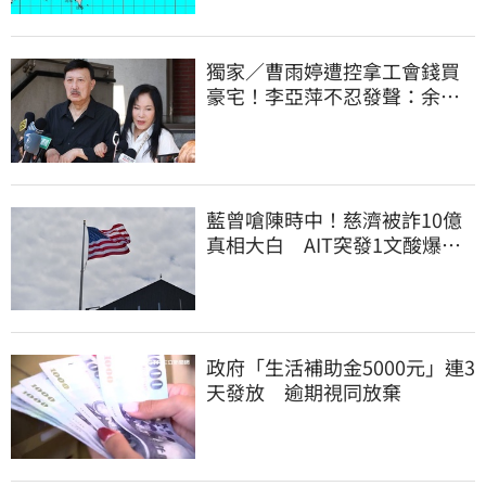
獨家／曹雨婷遭控拿工會錢買
豪宅！李亞萍不忍發聲：余天
管工會都貼錢
藍曾嗆陳時中！慈濟被詐10億
真相大白 AIT突發1文酸爆…
他笑：真的很會
政府「生活補助金5000元」連3
天發放 逾期視同放棄