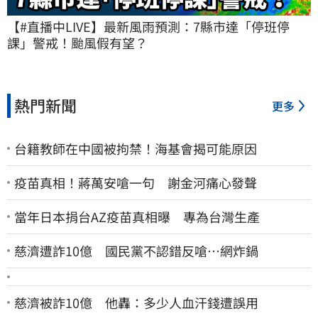
【#直播中LIVE】最新風雨預測：7縣市達「停班停
課」警戒！颱風假有望？
熱門新聞
更多
台籍教師在中國被拘禁！海基會揭可能原因
疫苗真相！蔣萬安嗆一句 謝金河痛心發聲
當年日本捐台AZ疫苗真相曝 專為台灣生產
慈濟遭詐10億 國民黨不認錯反嗆⋯網炸鍋
慈濟被詐10億 他轟：多少人血汗錢遭誤用