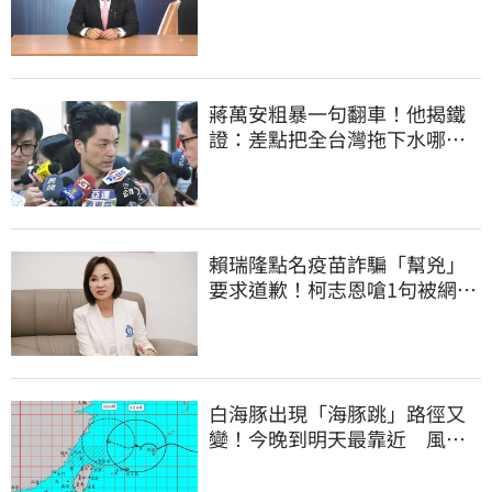
頭大屠殺剛開始
蔣萬安粗暴一句翻車！他揭鐵
證：差點把全台灣拖下水哪時
道歉
賴瑞隆點名疫苗詐騙「幫兇」
要求道歉！柯志恩嗆1句被網罵
爆
白海豚出現「海豚跳」路徑又
變！今晚到明天最靠近 風雨
搖滾區曝光