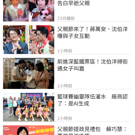
告白早逝父親
23分鐘前
父親節來了！蔣萬安、沈伯洋
曝與子女互動
1小時前
前進深藍鐵票區！沈伯洋掃街
遇女子叫囂
2小時前
籃球賽幽靈隊伍灌水　廠商認
了：是AI生成
2小時前
父親節提政見禮包　蘇巧慧：