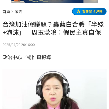
首頁
政治
看新聞換好禮
台灣加油假議題？轟藍白合體「半殘
+泡沫」 周玉蔻嗆：假民主真自保
2025/04/20 20:16:00
政治中心／楊惟甯報導