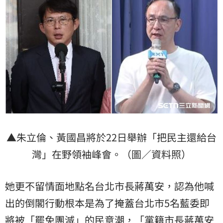
▲朱立倫、黃國昌將於22日舉辦「把民主還給台
灣」在野領袖峰會。（圖／資料照）
她更不留情面地點名台北市長蔣萬安，認為他喊
出的倒閣行動根本是為了掩蓋台北市5名藍委即
將被「罷免團滅」的民意潮，「黨籍市長蔣萬安