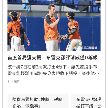
首度首局獲支援　布雷克卻評球威僅D等級
統一獅7日在前2局就打出4分下，讓先發投手布
雷克能輕鬆用6局0失分表現收下勝投，賽後他也
表示今晚投球特別輕鬆，但反而檢討自己的投球
7小時前
內容可能是本季最差一役，球威更是只有C、D等
級。」
陳傑憲猛打助2連勝　餅總
布雷克6局0失
卻虧「做蠢事」
猛打率統一退富