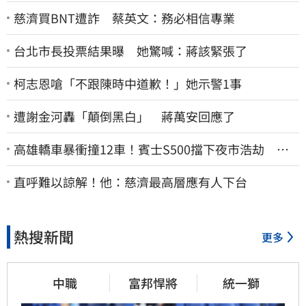
慈濟買BNT遭詐 蔡英文：務必相信專業
台北市長投票結果曝 她驚喊：蔣該緊張了
柯志恩嗆「不跟陳時中道歉！」她示警1事
遭謝金河轟「顛倒黑白」 蔣萬安回應了
高雄轎車暴衝撞12車！賓士S500擋下夜市浩劫 車
主大度：車再買就有
直呼難以諒解！他：慈濟最高層應有人下台
熱搜新聞
更多
中職
富邦悍將
統一獅