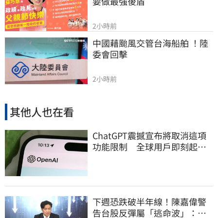
要做最強後盾
2小時前
中國藉颱風交管台海船舶 ！陸
委會回擊
2小時前
其他人也在看
ChatGPT震撼宣布將取消這項
功能限制 全球用戶即刻起
「免費」用到飽
下週恐跌破半年線！陳嘉偉警
告台股反彈屬「逃命波」：空