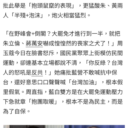
批此舉是「抱頭鼠竄的表現」，更猛酸朱、黃兩
人「半殘+泡沫」，炮火相當猛烈。
「在野峰會+倒閣？大罷免才進行到一半，就把
朱立倫、
蔣萬安
嚇成惶惶然的喪家之犬了！」周
玉蔻今日在臉書怒斥，國民黨聚眾上街模仿民間
運動，卻連基本立場都說不清，「你反綠？台灣
人的怒吼是
反共
！」她痛批藍營不敢喊抗中保
台，還好意思口口聲聲喊「台灣加油」，根本假
里假氣。周直指，藍白雙方是在大罷免運動壓力
下急就章「抱團取暖」，根本不是為民主，而是
為了自保。