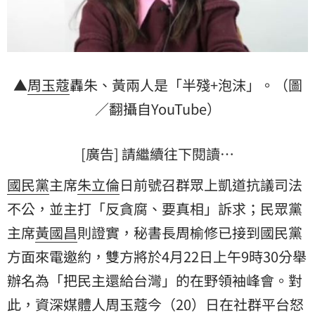
▲
周玉蔻
轟朱、黃兩人是「半殘+泡沫」。（圖
／翻攝自YouTube）
[廣告] 請繼續往下閱讀…
國民黨
主席
朱立倫
日前號召群眾上凱道抗議司法
不公，並主打「反貪腐、要真相」訴求；民眾黨
主席
黃國昌
則證實，秘書長周榆修已接到國民黨
方面來電邀約，雙方將於4月22日上午9時30分舉
辦名為「把民主還給台灣」的在野領袖峰會。對
此，資深媒體人周玉蔻今（20）日在社群平台怒