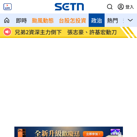
登入
即時
颱風動態
台股怎投資
政治
熱門
影音
傷現
兄弟2資深主力倒下 張志豪、許基宏動刀
美國揭
光