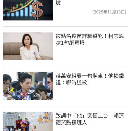
爐
(2025年11月13日)
被點名疫苗詐騙幫兇！柯志恩
嗆1句網罵爆
蔣萬安粗暴一句翻車！他揭鐵
證：哪時道歉
致詞中「他」突衝上台　賴清
德笑點接班人