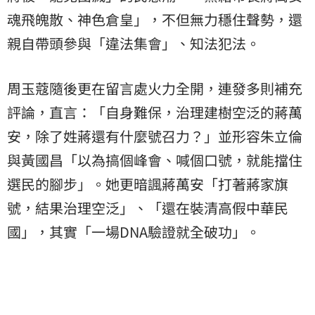
魂飛魄散、神色倉皇」，不但無力穩住聲勢，還
親自帶頭參與「違法集會」、知法犯法。
周玉蔻隨後更在留言處火力全開，連發多則補充
評論，直言：「自身難保，治理建樹空泛的蔣萬
安，除了姓蔣還有什麼號召力？」並形容朱立倫
與黃國昌「以為搞個峰會、喊個口號，就能擋住
選民的腳步」。她更暗諷蔣萬安「打著蔣家旗
號，結果治理空泛」、「還在裝清高假中華民
國」，其實「一場DNA驗證就全破功」。