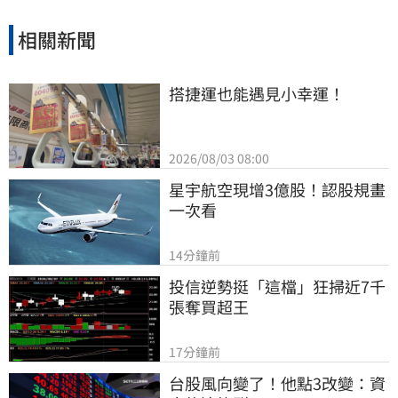
相關新聞
搭捷運也能遇見小幸運！
2026/08/03 08:00
星宇航空現增3億股！認股規畫
一次看
14分鐘前
投信逆勢挺「這檔」狂掃近7千
張奪買超王
17分鐘前
台股風向變了！他點3改變：資