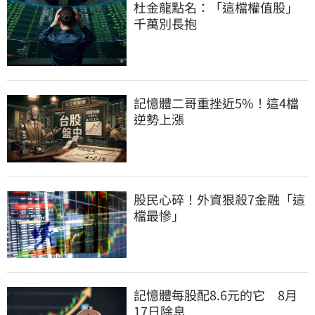
杜金龍點名：「這檔權值股」
千萬別長抱
記憶體二哥重挫近5%！這4檔
逆勢上漲
股民心碎！外資狠殺7金融「這
檔最慘」
記憶體每股配8.6元的它　8月
17日除息