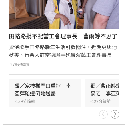
田路路批不配當工會理事長　曹雨婷不忍了
資深歌手田路路晚年生活引發關注，近期更與池
秋美、音樂人許常德聯手砲轟演藝工會理事長曹
雨婷，質疑其未善盡照顧資深藝人之責，且工會
-278分鐘前
財務與會費流向不明。田路路今早更透過直播公
開點名曹雨婷，並呼籲前工會理事長姜厚任出面
說明，演藝圈內部矛盾隨之引爆。針對連日指
獨／家樓梯門口重摔　李
獨／曹雨婷爆拿
控，曹雨婷態度低調表示無需回應；而姜厚任則
亞萍路邊倒地送醫
豪宅　李亞萍發
回應已卸任逾二十年，認為田路路弄錯對象。此
-139分鐘前
-122分鐘前
次事件不僅揭開演藝工會內部長期累積的恩怨，
也再度引發大眾對於資深藝人權益與工會運作透
明度的廣泛討論與高度關注。