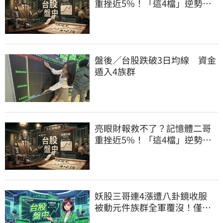
重挫近5%！「這4檔」逆勢上
漲扛起大旗
盤後／台股跌破3日均線 資金
遁入4族群
亮眼財報救不了？記憶體二哥
重挫近5%！「這4檔」逆勢上
漲扛起大旗
妖股三哥連4漲遭八卦鏡收服
被動元件族群全軍覆沒！僅剩
「這2檔」硬撐