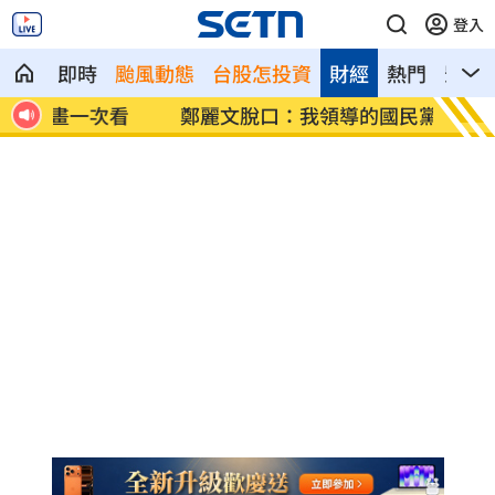
登入
即時
颱風動態
台股怎投資
財經
熱門
影音
看
鄭麗文脫口：我領導的國民黨支持度很高
投信逆