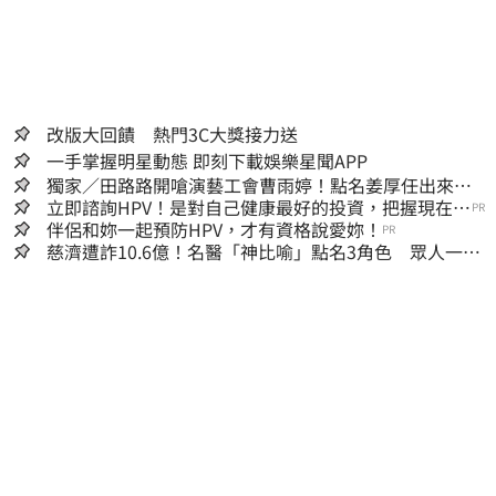
改版大回饋 熱門3C大獎接力送
一手掌握明星動態 即刻下載娛樂星聞APP
獨家／田路路開嗆演藝工會曹雨婷！點名姜厚任出來
他16字回應了
立即諮詢HPV！是對自己健康最好的投資，把握現在不
PR
嫌晚！
伴侶和妳一起預防HPV，才有資格說愛妳！
PR
慈濟遭詐10.6億！名醫「神比喻」點名3角色 眾人一看
秒懂讚：好傳神