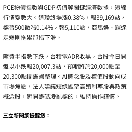
PCE物價指數與GDP初值等關鍵經濟數據，短線
行情變數大。道瓊終場漲0.38%，報39,169點，
標普500微漲0.14%，報5,110點，亞馬遜、輝達
走弱則拖累那指下滑。
隨費半指數下跌，台積電ADR收黑，台股今日開
盤以小跌報20,007.3點，預期將於20,000點至
20,300點間震盪整理。AI概念股及權值股動向成
市場焦點，法人建議短線觀望高殖利率股與政策
概念股，避開籌碼凌亂標的，維持操作謹慎。
三立新聞網提醒您：