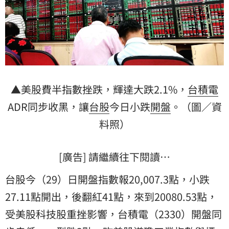
▲美股費半指數挫跌，輝達大跌2.1%，
台積電
ADR同步收黑，讓
台股
今日小跌
開盤
。（圖／資
料照）
[廣告] 請繼續往下閱讀…
台股今（29）日開盤指數報20,007.3點，小跌
27.11點開出，後翻紅41點，來到20080.53點，
受美股科技股重挫影響，台積電（2330）開盤同