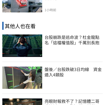
1小時前
其他人也在看
台股崩跌是逃命波？杜金龍點
名「這檔權值股」千萬別長抱
盤後／台股跌破3日均線 資金
遁入4類股
亮眼財報救不了？記憶體二哥