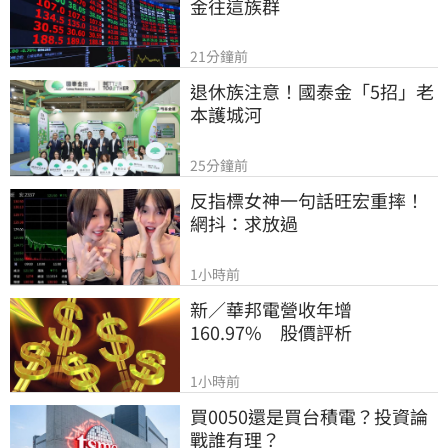
金往這族群
21分鐘前
退休族注意！國泰金「5招」老
本護城河
25分鐘前
反指標女神一句話旺宏重摔！
網抖：求放過
1小時前
新／華邦電營收年增
160.97%　股價評析
1小時前
買0050還是買台積電？投資論
戰誰有理？