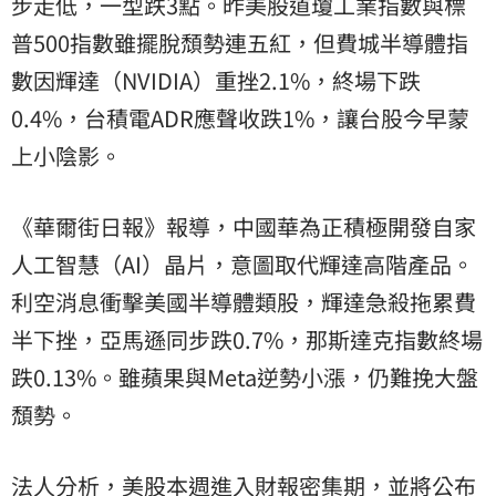
步走低，一型跌3點。昨美股道瓊工業指數與標
普500指數雖擺脫頹勢連五紅，但費城半導體指
數因輝達（NVIDIA）重挫2.1%，終場下跌
0.4%，台積電ADR應聲收跌1%，讓台股今早蒙
上小陰影。
《華爾街日報》報導，中國華為正積極開發自家
人工智慧（AI）晶片，意圖取代輝達高階產品。
利空消息衝擊美國半導體類股，輝達急殺拖累費
半下挫，亞馬遜同步跌0.7%，那斯達克指數終場
跌0.13%。雖蘋果與Meta逆勢小漲，仍難挽大盤
頹勢。
法人分析，美股本週進入財報密集期，並將公布