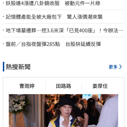
妖股連4漲遭八卦鏡收服 被動元件一片綠
記憶體產能全被大廠包下 驚人漲價潮來襲
地下墳墓遷葬…挖3.6米深「已見400座」！今辦法會
安撫祖先
盤前／台指夜盤彈285點 台股拚延續反彈
熱搜新聞
更多
曹雨婷
田路路
姜厚任