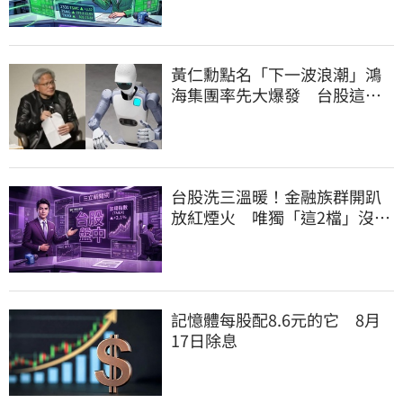
黃仁勳點名「下一波浪潮」鴻
海集團率先大爆發 台股這族
群全面噴出
台股洗三溫暖！金融族群開趴
放紅煙火 唯獨「這2檔」沒收
到邀請函
記憶體每股配8.6元的它 8月
17日除息