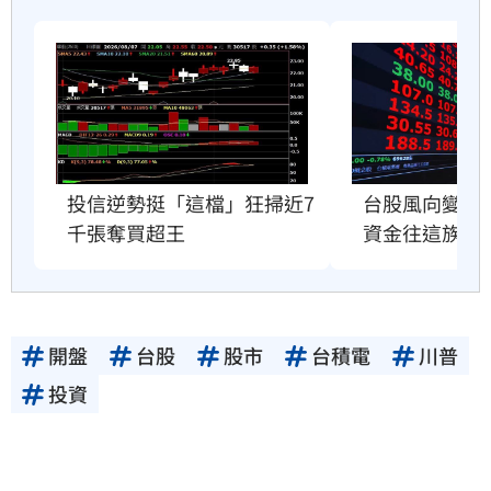
投信逆勢挺「這檔」狂掃近7
台股風向變了
千張奪買超王
資金往這族群
開盤
台股
股市
台積電
川普
投資