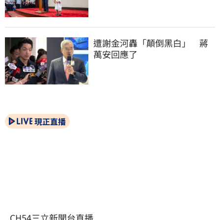
遭謝金河轟「顛倒黑白」　蔣
萬安回應了
現正直播
CH54三立新聞台直播