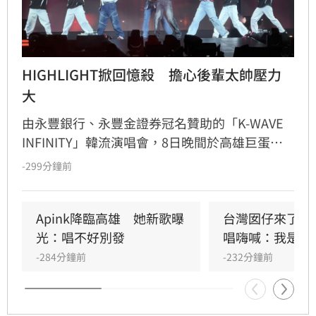
HIGHLIGHT掀回憶殺　擔心後輩太帥壓力
大
由永豐銀行、永豐金證券冠名贊助的「K-WAVE 
INFINITY」韓流演唱會，8日晚間於高雄巨蛋熱
力開唱，集結NEWBEAT、FLARE U、CRAVITY、
-299分鐘前
Apink及HIGHLIGHT五組人氣韓星，從新生代團
體到韓流經典代表接力登台，滿場粉絲高舉手燈
熱情應援，尖叫與歡呼聲一路未停，最後由
Apink降臨高雄　她新歌曝
台灣囡仔來了　
HIGHLIGHT壓軸接管舞台，將現場氣氛推向最高
光：唱不好別發
唱嗨喊：我是誰
潮。
-284分鐘前
-232分鐘前