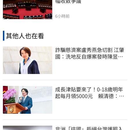
幅收斂爭議
6小時前
其他人也在看
詐騙慈濟案盧秀燕急切割 江肇
國：洗地反自爆案發時陳昱瑄
與市府關係
成長津貼要來了！0-18歲明年
起每月領5000元 賴清德：此
時不生更待何時
非洲「這國」拒絕台灣護照入