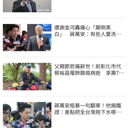
良」：演一場假戲而已
遭謝金河轟痛心「顛倒黑
白」 蔣萬安：有些人要洗人
民記憶，但洗不掉的
父親節悲痛辭世！前彰化市代
蔡裕昌罹肺腺癌病逝 享壽71
歲
蔣萬安粗暴一句翻車！他揭鐵
證：差點把全台灣拖下水哪時
道歉