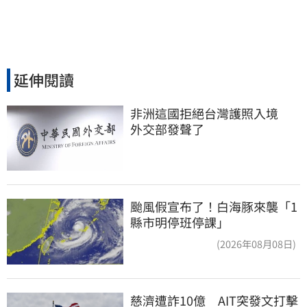
延伸閱讀
非洲這國拒絕台灣護照入境　
外交部發聲了
颱風假宣布了！白海豚來襲「1
縣市明停班停課」
(2026年08月08日)
慈濟遭詐10億　AIT突發文打擊