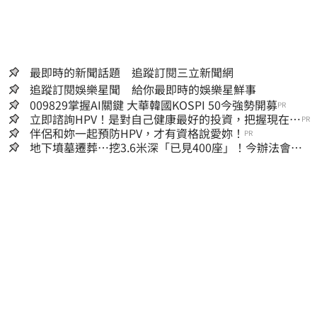
最即時的新聞話題 追蹤訂閱三立新聞網
追蹤訂閱娛樂星聞 給你最即時的娛樂星鮮事
009829掌握AI關鍵 大華韓國KOSPI 50今強勢開募
PR
立即諮詢HPV！是對自己健康最好的投資，把握現在不
PR
嫌晚！
伴侶和妳一起預防HPV，才有資格說愛妳！
PR
地下墳墓遷葬…挖3.6米深「已見400座」！今辦法會安
撫祖先