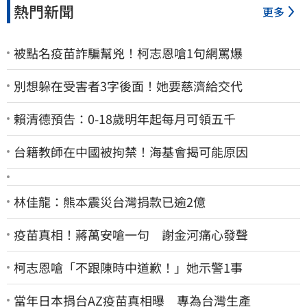
熱門新聞
更多
被點名疫苗詐騙幫兇！柯志恩嗆1句網罵爆
別想躲在受害者3字後面！她要慈濟給交代
賴清德預告：0-18歲明年起每月可領五千
台籍教師在中國被拘禁！海基會揭可能原因
林佳龍：熊本震災台灣捐款已逾2億
疫苗真相！蔣萬安嗆一句 謝金河痛心發聲
柯志恩嗆「不跟陳時中道歉！」她示警1事
當年日本捐台AZ疫苗真相曝 專為台灣生產