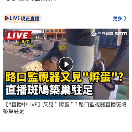
現正直播
更多
【#直播中LIVE】又見＂孵蛋＂? 路口監視器直播斑鳩
築巢駐足