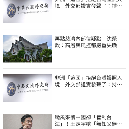
境 外交部證實發聲了：持續
交涉聯繫
再點慈濟內部信疑點！沈榮
欽：高層與風控都嚴重失職
非洲「這國」拒絕台灣護照入
境 外交部證實發聲了：持續
交涉聯繫
颱風來襲中國卻「管制台
海」！王定宇嗆「無知又無