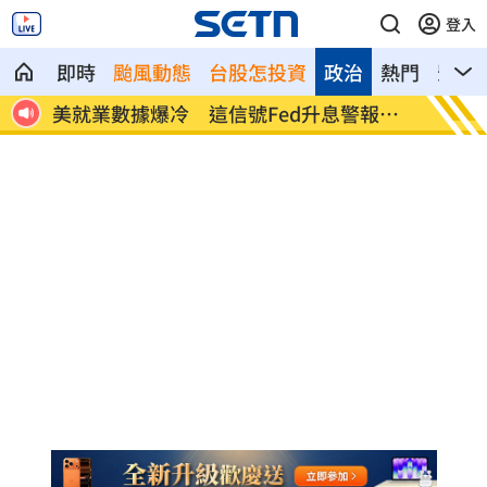
登入
即時
颱風動態
台股怎投資
政治
熱門
影音
命衛
美就業數據爆冷 這信號Fed升息警報降
梅西父
溫
壇