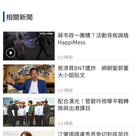
相關新聞
蔣市政一團糟？活動背板誤植
HappiMess
1小時前
慈濟買BNT遭詐　網朝聖郭董
大小姐貼文
1小時前
配合漢光！管碧玲視導平戰轉
換與出港課目
1小時前
江肇國諷盧秀燕急切割疫苗詐