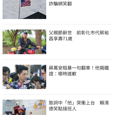
詐騙網笑翻
父親節辭世　前彰化市代蔡裕
昌享壽71歲
蔣萬安粗暴一句翻車！他揭鐵
證：哪時道歉
致詞中「他」突衝上台　賴清
德笑點接班人