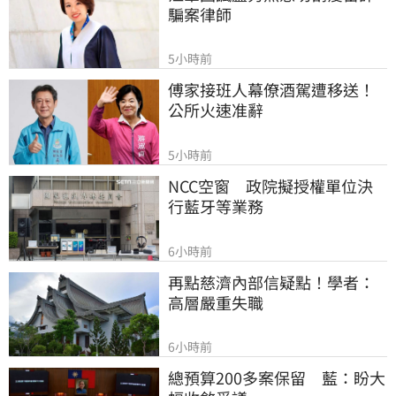
騙案律師
5小時前
傅家接班人幕僚酒駕遭移送！
公所火速准辭
5小時前
NCC空窗　政院擬授權單位決
行藍牙等業務
6小時前
再點慈濟內部信疑點！學者：
高層嚴重失職
6小時前
總預算200多案保留　藍：盼大