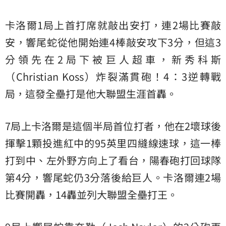
卡洛爾1局上首打席就敲出安打，連2場比賽敲
安，響尾蛇從他開始連4棒敲安攻下3分，但這3
分領先在2局下被巨人超車，新秀科斯
（Christian Koss）炸裂滿貫砲！4：3逆轉戰
局，這發全壘打是他大聯盟生涯首轟。
7局上卡洛爾是這個半局首位打者，他在2壞球後
揮擊1顆投進紅中的95英里四縫線速球，這一棒
打到中、左外野方向上了看台，陽春砲打回球隊
第4分，響尾蛇仍3分落後給巨人。卡洛爾連2場
比賽開轟，14轟並列大聯盟全壘打王。