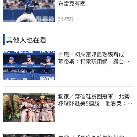
布雷克有關
5小時前
其他人也在看
中職／初來富邦最熟張育成！
瑪帝斯：打電玩用過 讚台灣
麥當勞大勝美國
獨家／穿破鞋拚回冠軍！北勢
棒球隊赴美5連勝 他看哭：台
灣囡仔的韌性