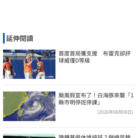
延伸閱讀
首度首局獲支援　布雷克卻評
球威僅D等級
颱風假宣布了！白海豚來襲「1
縣市明停班停課」
(2026年08月08日)
陳鏞基退休誰接班？餅總早替