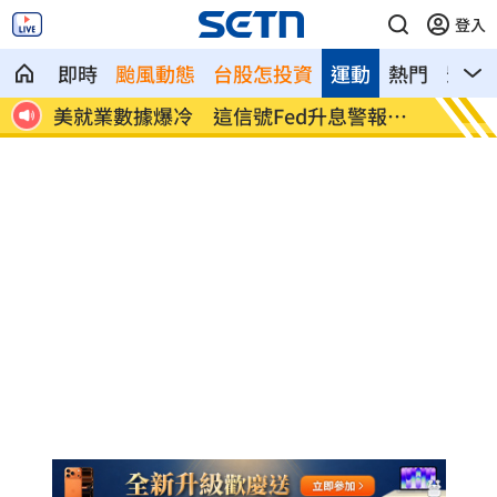
登入
即時
颱風動態
台股怎投資
運動
熱門
影音
命衛
美就業數據爆冷 這信號Fed升息警報降
梅西父
溫
壇