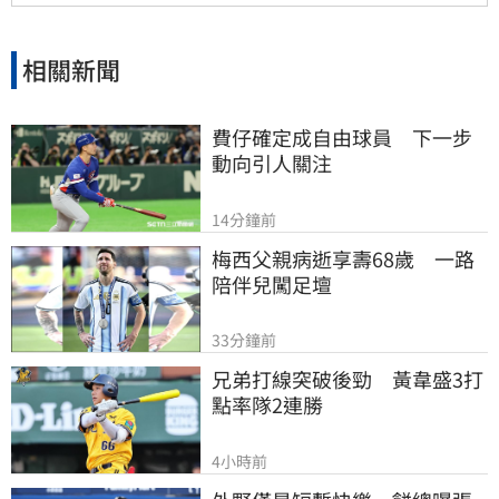
相關新聞
費仔確定成自由球員　下一步
動向引人關注
14分鐘前
梅西父親病逝享壽68歲　一路
陪伴兒闖足壇
33分鐘前
兄弟打線突破後勁　黃韋盛3打
點率隊2連勝
4小時前