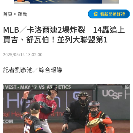
首頁
運動
看新聞換好禮
MLB／卡洛爾連2場炸裂 14轟追上
賈吉、舒瓦伯！並列大聯盟第1
2025/05/14 13:02:00
記者劉彥池／綜合報導