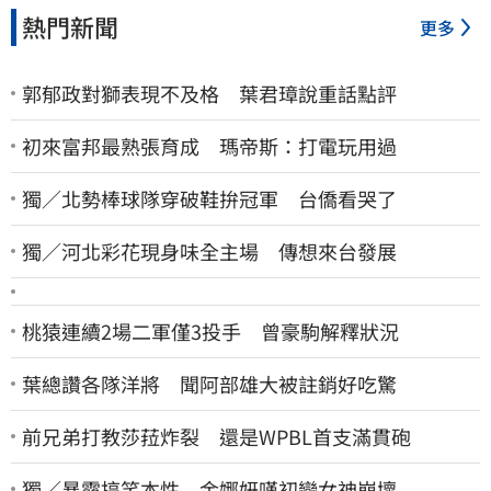
熱門新聞
更多
郭郁政對獅表現不及格 葉君璋說重話點評
初來富邦最熟張育成 瑪帝斯：打電玩用過
獨／北勢棒球隊穿破鞋拚冠軍 台僑看哭了
獨／河北彩花現身味全主場 傳想來台發展
桃猿連續2場二軍僅3投手 曾豪駒解釋狀況
葉總讚各隊洋將 聞阿部雄大被註銷好吃驚
前兄弟打教莎菈炸裂 還是WPBL首支滿貫砲
獨／暴露搞笑本性 金娜妍嘆初戀女神崩壞