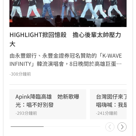
HIGHLIGHT掀回憶殺　擔心後輩太帥壓力
大
由永豐銀行、永豐金證券冠名贊助的「K-WAVE 
INFINITY」韓流演唱會，8日晚間於高雄巨蛋熱
力開唱，集結NEWBEAT、FLARE U、CRAVITY、
-308分鐘前
Apink及HIGHLIGHT五組人氣韓星，從新生代團
體到韓流經典代表接力登台，滿場粉絲高舉手燈
熱情應援，尖叫與歡呼聲一路未停，最後由
Apink降臨高雄　她新歌曝
台灣囡仔來了　
HIGHLIGHT壓軸接管舞台，將現場氣氛推向最高
光：唱不好別發
唱嗨喊：我是誰
潮。
-293分鐘前
-241分鐘前