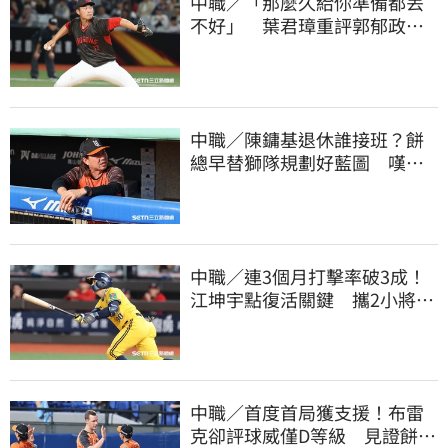
中職／「那麼久給你準備都丟
不好」 葉君璋重評郭郁政對
獅表現
中職／陳鏞基退休誰接班？餅
總早替獅隊規劃好藍圖 嘆新
生代安定感不足
中職／連3個月打擊率破3成！
江坤宇點復活關鍵 攜2小將赴
美特訓見成效
中職／首度首局獲支援！布雷
克卻評球威僅D等級 見證餅總