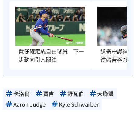
費仔確定成自由球員　下一
道奇守護神挨
步動向引人關注
逆轉苦吞7連
卡洛爾
賈吉
舒瓦伯
大聯盟
Aaron Judge
Kyle Schwarber