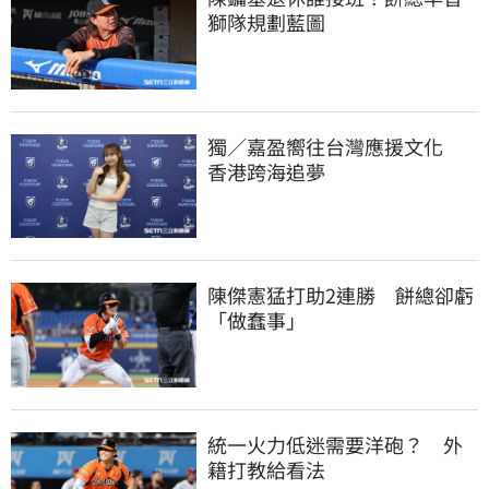
獅隊規劃藍圖
獨／嘉盈嚮往台灣應援文化　
香港跨海追夢
陳傑憲猛打助2連勝　餅總卻虧
「做蠢事」
統一火力低迷需要洋砲？　外
籍打教給看法