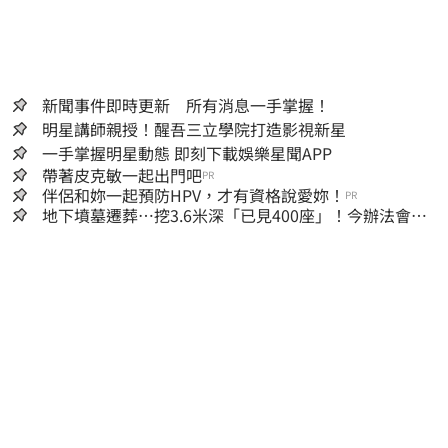
新聞事件即時更新 所有消息一手掌握！
明星講師親授！醒吾三立學院打造影視新星
一手掌握明星動態 即刻下載娛樂星聞APP
帶著皮克敏一起出門吧
PR
伴侶和妳一起預防HPV，才有資格說愛妳！
PR
地下墳墓遷葬…挖3.6米深「已見400座」！今辦法會安
撫祖先