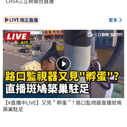
CH54三立新聞台直播
現正直播
更多
【#直播中LIVE】又見＂孵蛋＂? 路口監視器直播斑鳩
築巢駐足