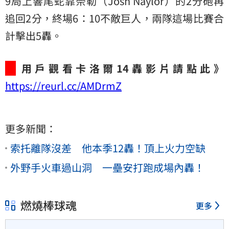
9局上響尾蛇靠奈勒（Josh Naylor）的2分砲再
追回2分，終場6：10不敵巨人，兩隊這場比賽合
計擊出5轟。
用戶觀看卡洛爾14轟影片請點此》
https://reurl.cc/AMDrmZ
更多新聞：
索托離隊沒差 他本季12轟！頂上火力空缺
外野手火車過山洞 一壘安打跑成場內轟！
燃燒棒球魂
更多