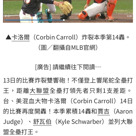
▲
卡洛爾
（Corbin Carroll）炸裂本季第14轟。
（圖／翻攝自MLB官網）
[廣告] 請繼續往下閱讀…
13日的比賽炸裂雙響砲！不僅登上響尾蛇全壘打
王，距離
大聯盟
全壘打領先者只剩1支差距。
台、美混血大物卡洛爾（Corbin Carroll）14日
的比賽再度開轟！本季累積14轟和
賈吉
（Aaron
Judge）、
舒瓦伯
（Kyle Schwarber）並列大聯
盟全壘打王。