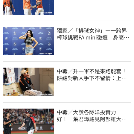
400勝有感而發
獨家／「排球女神」十一跨界
棒球挑戰FA mini徵選 身高
173竟成應援劣勢
中職／升一軍不是來跑龍套！
餅總對新人手下不留情：上來
設法把先發擠掉
中職／大讚各隊洋投實力
好！ 葉君璋聽見阿部雄大被
註銷好吃驚