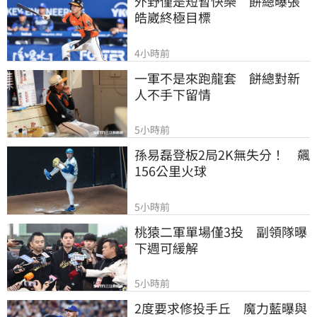
外野僅是短暫快樂　餅總曝張
皓崴終極目標
4小時前
一軍不是來跑龍套　餅總對新
人不手下留情
5小時前
孫易磊登板2局2K無失分！　飆
156公里火球
5小時前
桃猿二軍單場僅3投　副領隊曝
下週可緩解
5小時前
2度要求修投手丘　魔力藍曝與