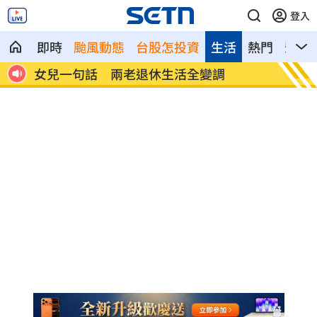
登入
即時
颱風動態
台股怎投資
生活
熱門
影音
首富
女兒一句話 兩老退休生活全變調
記憶體
襲