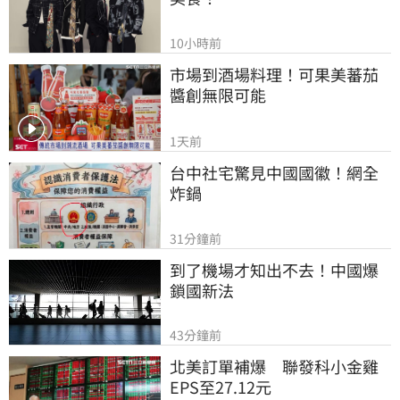
10小時前
市場到酒場料理！可果美蕃茄
醬創無限可能
1天前
台中社宅驚見中國國徽！網全
炸鍋
31分鐘前
到了機場才知出不去！中國爆
鎖國新法
43分鐘前
北美訂單補爆　聯發科小金雞
EPS至27.12元