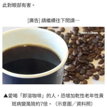
此對眼部有害。
[廣告] 請繼續往下閱讀…
▲愛喝「即溶咖啡」的人，恐增加
乾性老年性黃
斑病變風險
約7倍。（示意圖／資料照）