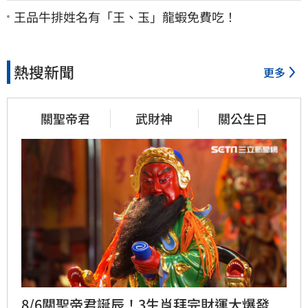
王品牛排姓名有「王、玉」龍蝦免費吃！
熱搜新聞
更多
關聖帝君
武財神
關公生日
8/6關聖帝君誕辰！3生肖拜完財運大爆發