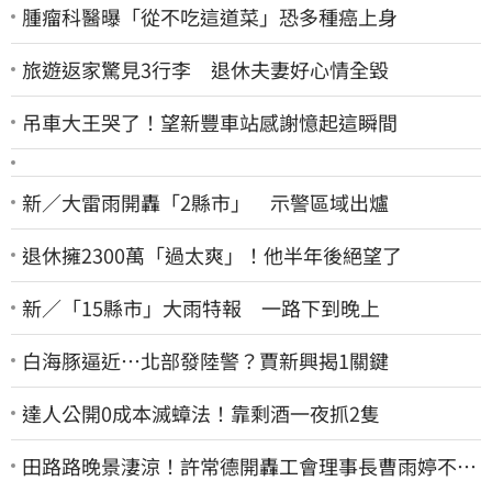
腫瘤科醫曝「從不吃這道菜」恐多種癌上身
旅遊返家驚見3行李 退休夫妻好心情全毀
吊車大王哭了！望新豐車站感謝憶起這瞬間
新／大雷雨開轟「2縣市」 示警區域出爐
退休擁2300萬「過太爽」！他半年後絕望了
新／「15縣市」大雨特報 一路下到晚上
白海豚逼近…北部發陸警？賈新興揭1關鍵
達人公開0成本滅蟑法！靠剩酒一夜抓2隻
田路路晚景淒涼！許常德開轟工會理事長曹雨婷不忍
了：別只包紅包慰問