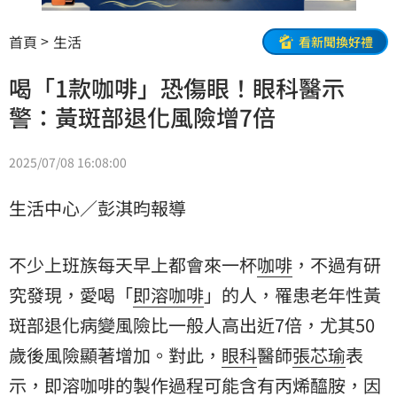
首頁
生活
看新聞換好禮
喝「1款咖啡」恐傷眼！眼科醫示
警：黃斑部退化風險增7倍
2025/07/08 16:08:00
生活中心／彭淇昀報導
不少上班族每天早上都會來一杯
咖啡
，不過有研
究發現，愛喝「
即溶咖啡
」的人，罹患老年性黃
斑部退化病變風險比一般人高出近7倍，尤其50
歲後風險顯著增加。對此，
眼科
醫師
張芯瑜
表
示，即溶咖啡的製作過程可能含有丙烯醯胺，因