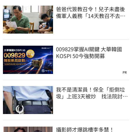
爸爸代簽教召令！兒子未盡後
備軍人義務「14天教召不去」
換3個月刑期
009829掌握AI關鍵 大華韓國
KOSPI 50今強勢開募
PR
我不是清潔員！保全「拒倒垃
圾」上班3天被炒 找法院討公
道結果出爐
攝影師才爆跳槽李多慧！