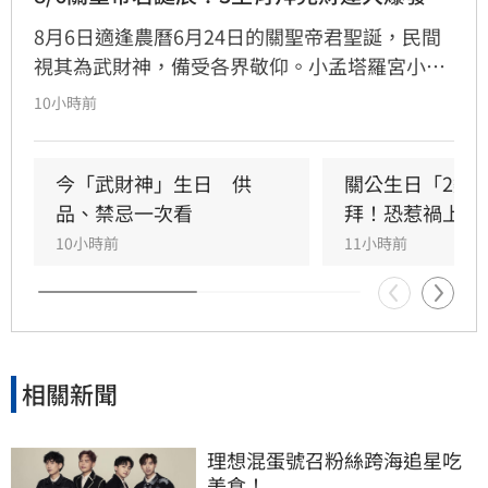
8月6日適逢農曆6月24日的關聖帝君聖誕，民間
視其為武財神，備受各界敬仰。小孟塔羅宮小立
指出，關聖帝君誕辰當日誠心祭拜，有望獲得神
10小時前
明加持。其中屬馬、虎、狗的民眾財運最旺，生
肖馬事業順遂帶動正財；生肖虎投資精準累積資
產；生肖狗偏財運強，有望獲意外之財。專家強
今「武財神」生日　供
關公生日「2類
調，無論生肖為何，只要虔誠備妥供品祭祀，皆
品、禁忌一次看
拜！恐惹禍上身
能祈求聖帝祖庇佑，迎來事業順遂與財源廣進的
10小時前
11小時前
好運勢，建議民眾把握良機，為下半年佈局求
財。
相關新聞
理想混蛋號召粉絲跨海追星吃
美食！