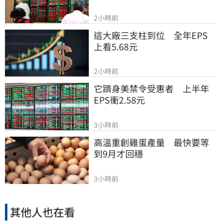
2小時前
這大廠三支柱到位　全年EPS
上看5.68元
2小時前
它躋身美禁令受惠者　上半年
EPS衝2.58元
3小時前
高溫重創雞蛋產量　最快要等
到9月才回穩
3小時前
其他人也在看