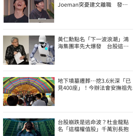
Joeman突憂建文離職 發聲
「其實我很清楚」
黃仁勳點名「下一波浪潮」鴻
海集團率先大爆發 台股這族
群全面噴出
地下墳墓遷葬…挖3.6米深「已
見400座」！今辦法會安撫祖先
台股崩跌是逃命波？杜金龍點
名「這檔權值股」千萬別長抱