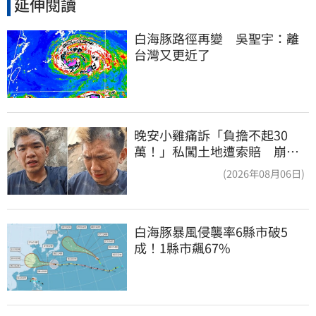
延伸閱讀
白海豚路徑再變　吳聖宇：離
台灣又更近了
晚安小雞痛訴「負擔不起30
萬！」私闖土地遭索賠 崩
潰：不接受漫天要價
(2026年08月06日)
白海豚暴風侵襲率6縣市破5
成！1縣市飆67%