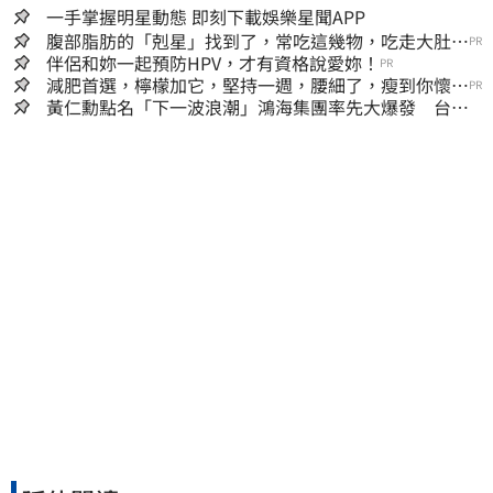
一手掌握明星動態 即刻下載娛樂星聞APP
腹部脂肪的「剋星」找到了，常吃這幾物，吃走大肚
PR
囊，瘦出小蠻腰
伴侶和妳一起預防HPV，才有資格說愛妳！
PR
減肥首選，檸檬加它，堅持一週，腰細了，瘦到你懷疑
PR
人生
黃仁勳點名「下一波浪潮」鴻海集團率先大爆發 台股
這族群全面噴出