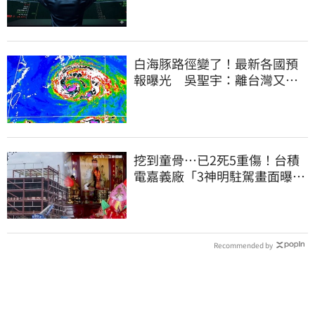
白海豚路徑變了！最新各國預
報曝光 吳聖宇：離台灣又更
近一點
挖到童骨…已2死5重傷！台積
電嘉義廠「3神明駐駕畫面曝
光」
Recommended by