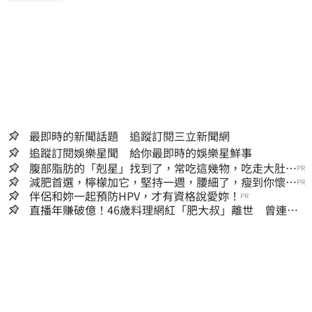
最即時的新聞話題 追蹤訂閱三立新聞網
追蹤訂閱娛樂星聞 給你最即時的娛樂星鮮事
腹部脂肪的「剋星」找到了，常吃這幾物，吃走大肚
PR
囊，瘦出小蠻腰
減肥首選，檸檬加它，堅持一週，腰細了，瘦到你懷疑
PR
人生
伴侶和妳一起預防HPV，才有資格說愛妳！
PR
直播年賺破億！46歲料理網紅「肥大叔」離世 曾連播
17小時辛酸面曝