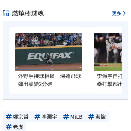
燃燒棒球魂
更多
外野手接球相撞　深遠飛球
李灝宇自打球
彈出牆變2分砲
壘打擊都出局
鄭宗哲
李灝宇
MiLB
海盜
老虎