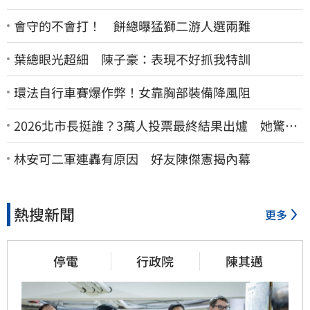
會守的不會打！ 餅總曝猛獅二游人選兩難
葉總眼光超細 陳子豪：表現不好抓我特訓
環法自行車賽爆作弊！女靠胸部裝備降風阻
2026北市長挺誰？3萬人投票最終結果出爐 她驚
喊：蔣萬安真該緊張了
林安可二軍連轟有原因 好友陳傑憲揭內幕
熱搜新聞
更多
停電
行政院
陳其邁