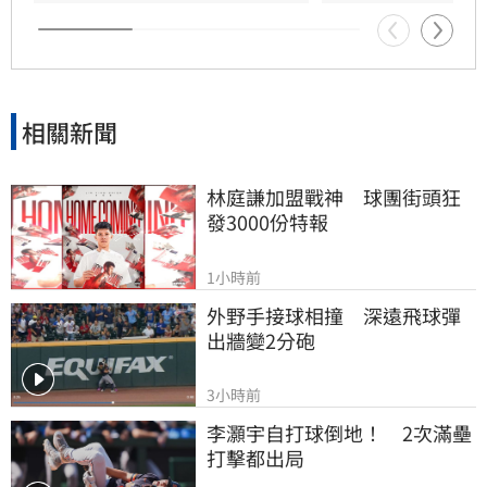
的。
相關新聞
林庭謙加盟戰神　球團街頭狂
發3000份特報
1小時前
外野手接球相撞　深遠飛球彈
出牆變2分砲
3小時前
李灝宇自打球倒地！　2次滿壘
打擊都出局