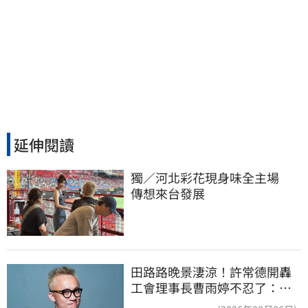
延伸閱讀
獨／河北彩花現身味全主場　
傳想來台發展
田路路晚景淒涼！許常德開轟
工會理事長曹雨婷不忍了：別
只包紅包慰問