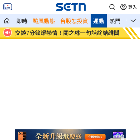
登入
即時
颱風動態
台股怎投資
運動
熱門
影音
族群
交談7分鐘爆戀情！關之琳一句話終結緋聞
上兵怒
壁