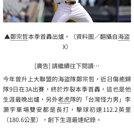
▲
鄭宗哲
本季首轟出爐。（資料圖／翻攝自
海盜
X）
[廣告] 請繼續往下閱讀…
今年曾升上大聯盟的海盜隊鄭宗哲，近日傷癒歸
隊9日在3A出賽，終於炸裂本季首轟，這也是他
生涯最晚出爐，另外
老虎
隊的「台灣怪力男」
李
灝宇
單場雙安都是長打，擊球初速112.2英里
（180.6公里），創下生涯最速紀錄。