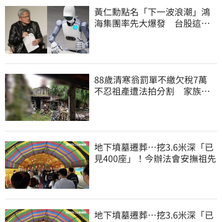
黃仁勳點名「下一波浪潮」鴻
海集團率先大爆發 台股這族
群全面噴出
88歲清寒翁罰單不繳欠稅7萬
不忍祖產遭法拍分割 家族按
月代繳償債
地下墳墓遷葬…挖3.6米深「已
見400座」！今辦法會安撫祖先
地下墳墓遷葬…挖3.6米深「已