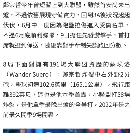
鄭宗哲今年曾短暫上到大聯盟，雖然首安尚未出
爐，不過依舊展現守備實力，回到3A後狀況起起
伏伏，6月中一度因為跑壘拉傷進入受傷名單，
不過6月底順利歸隊，9日擔任先發游擊手，首打
席就選到保送，隨後靠對手牽制失誤跑回分數。
8局下面對擁有191場大聯盟資歷的蘇埃洛
（Wander Suero），鄭宗哲炸裂中右外野2分
砲，擊球初速102.6英里（165.1公里），飛行距
離392英尺，這也是他本季首轟，小聯盟打58場
炸裂，是他單季最晚出爐的全壘打，2022年是之
前最久開季9場開轟。