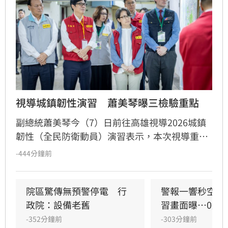
視導城鎮韌性演習　蕭美琴曝三檢驗重點
副總統蕭美琴今（7）日前往高雄視導2026城鎮
韌性（全民防衛動員）演習表示，本次視導重點
在於檢驗「指揮體系持續運作」、「民間力量整
-444分鐘前
合」及「醫療體系持續運作」三大能力。她並強
調，今天的演習不僅是驗證相關程序，更重要的
是確認當城市面臨極端挑戰時，各項決策能否迅
院區驚傳無預警停電　行
警報一響秒空城
速到位、有效銜接，確保民眾生活安全且維持正
政院：設備老舊
習畫面曝…0違
常秩序，相信這正是城鎮韌性演習最重要的目
-352分鐘前
-303分鐘前