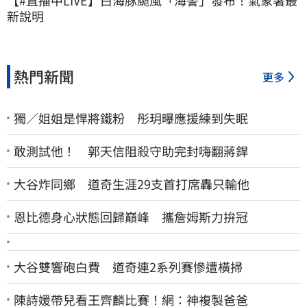
新說明
熱門新聞
更多
獨／姐姐是悍將鐵粉 彤玥曝應援練到失眠
敢測試他！ 郭天信阻殺守助完封嗨翻蔣銲
大谷炸同鄉 道奇生涯29支首打席轟只輸他
恩比德身心狀態回歸巔峰 攜詹姆斯力拚冠
大谷雙響砲白費 道奇連2系列賽慘遭橫掃
陳詩媛帶兒看王齊麟比賽！網：神複製爸爸