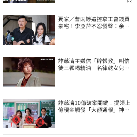
PR
獨家／曹雨婷遭控拿工會錢買
豪宅！李亞萍不忍發聲：余天
管工會都貼錢
詐慈濟主嫌信「辟穀教」叫信
徒三餐喝精油 名律乾女兒卻
吃鮑魚喝紅酒
詐慈濟10億破案關鍵！提領上
億現金觸發「大額通報」神鬼
律師遭擊落內幕