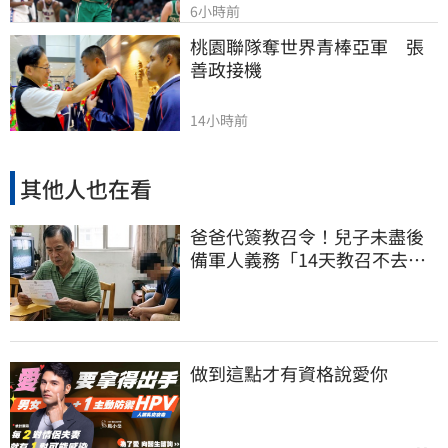
6小時前
桃園聯隊奪世界青棒亞軍　張
善政接機
14小時前
其他人也在看
爸爸代簽教召令！兒子未盡後
備軍人義務「14天教召不去」
換3個月刑期
做到這點才有資格說愛你