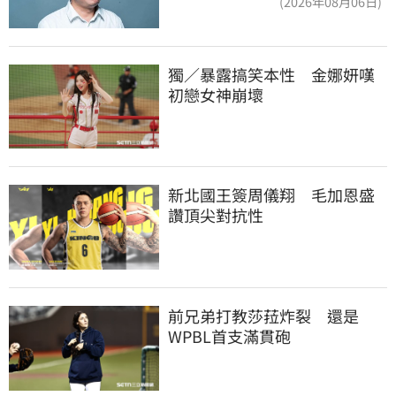
(2026年08月06日)
獨／暴露搞笑本性　金娜妍嘆
初戀女神崩壞
新北國王簽周儀翔　毛加恩盛
讚頂尖對抗性
前兄弟打教莎菈炸裂　還是
WPBL首支滿貫砲