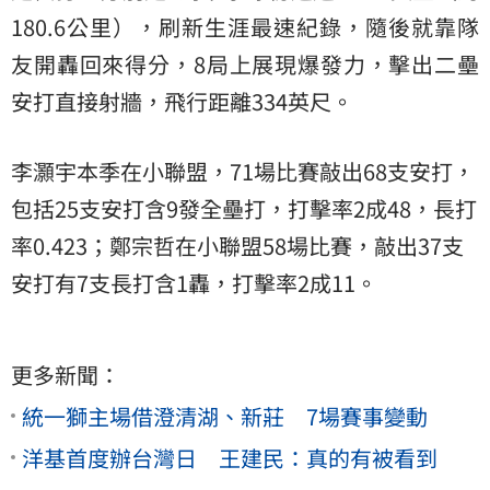
180.6公里），刷新生涯最速紀錄，隨後就靠隊
友開轟回來得分，8局上展現爆發力，擊出二壘
安打直接射牆，飛行距離334英尺。
李灝宇本季在小聯盟，71場比賽敲出68支安打，
包括25支安打含9發全壘打，打擊率2成48，長打
率0.423；鄭宗哲在小聯盟58場比賽，敲出37支
安打有7支長打含1轟，打擊率2成11。
更多新聞：
統一獅主場借澄清湖、新莊 7場賽事變動
洋基首度辦台灣日 王建民：真的有被看到