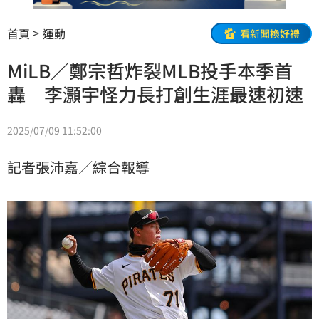
首頁
運動
看新聞換好禮
MiLB／鄭宗哲炸裂MLB投手本季首
轟 李灝宇怪力長打創生涯最速初速
2025/07/09 11:52:00
記者張沛嘉／綜合報導