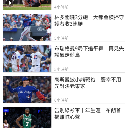
4小時前
林多關鍵3分砲　大都會橫掃守
護者收3連勝
5小時前
布瑞格曼9局下追平轟　再見失
誤氣走藍鳥
5小時前
高斯曼披小熊戰袍　慶幸不用
先對決老東家
6小時前
告別綠衫軍十年生涯　布朗首
揭離隊心聲