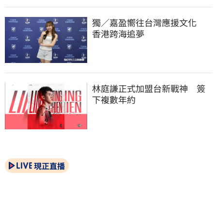
獨／嘉盈嚮往台灣應援文化　
香港跨海追夢
林庭謙正式加盟台新戰神　簽
下複數年約
現正直播