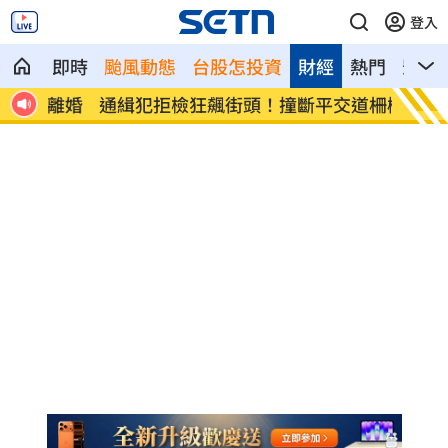
登入
即時
颱風動態
台股怎投資
財經
熱門
影音
離婚
通緝犯拒檢狂飆街頭！撞斷平交道柵欄逃
中國攻
亡