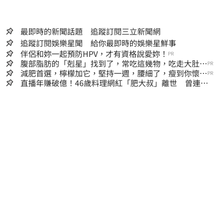
最即時的新聞話題 追蹤訂閱三立新聞網
追蹤訂閱娛樂星聞 給你最即時的娛樂星鮮事
伴侶和妳一起預防HPV，才有資格說愛妳！
PR
腹部脂肪的「剋星」找到了，常吃這幾物，吃走大肚
PR
囊，瘦出小蠻腰
減肥首選，檸檬加它，堅持一週，腰細了，瘦到你懷疑
PR
人生
直播年賺破億！46歲料理網紅「肥大叔」離世 曾連播
17小時辛酸面曝