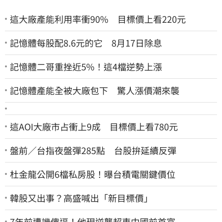
這大廠產能利用率衝90% 目標價上看220元
記憶體每股配8.6元的它 8月17日除息
記憶體二哥重挫近5%！這4檔逆勢上漲
記憶體產能全被大廠包下 驚人漲價潮來襲
這AOI大廠市占衝上9成 目標價上看780元
盤前／台指夜盤彈285點 台股拚延續反彈
杜金龍公開6檔私房股！曝台積電關鍵價位
韓股又出事？高盛喊出「新目標價」
7年前遭譏傻逼！他現逆襲超車中國前首富