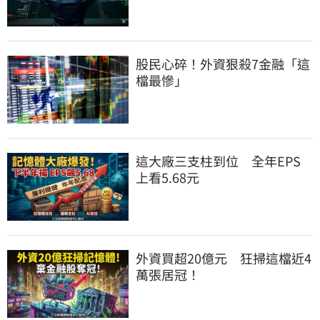
股民心碎！外資狠殺7金融「這
檔最慘」
這大廠三支柱到位　全年EPS
上看5.68元
外資買超20億元　狂掃這檔近4
萬張居冠！