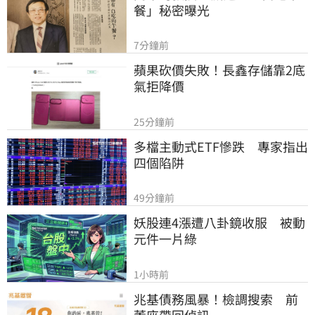
餐」秘密曝光
7分鐘前
蘋果砍價失敗！長鑫存儲靠2底
氣拒降價
25分鐘前
多檔主動式ETF慘跌　專家指出
四個陷阱
49分鐘前
妖股連4漲遭八卦鏡收服　被動
元件一片綠
1小時前
兆基債務風暴！檢調搜索　前
董座帶回偵訊