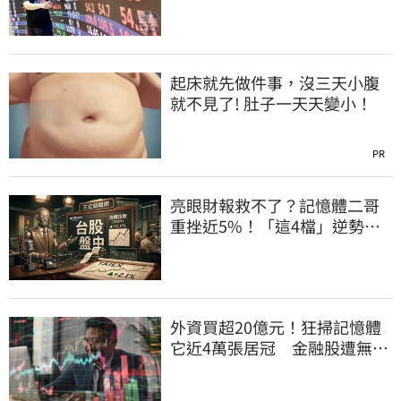
起床就先做件事，沒三天小腹
就不見了! 肚子一天天變小！
PR
亮眼財報救不了？記憶體二哥
重挫近5%！「這4檔」逆勢上
漲扛起大旗
外資買超20億元！狂掃記憶體
它近4萬張居冠 金融股遭無情
棄守