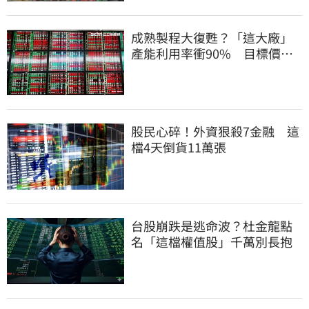
成熟製程大復甦？「這大廠」
產能利用率衝90% 目標價上
看220元
股民心碎！外資狠殺7金融 這
檔4天倒貨11萬張
台股崩跌是逃命波？杜金龍點
名「這檔權值股」千萬別長抱