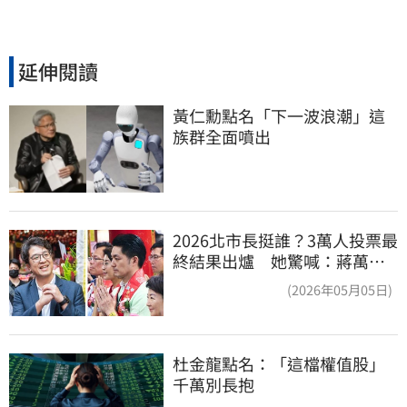
延伸閱讀
黃仁勳點名「下一波浪潮」這
族群全面噴出
2026北市長挺誰？3萬人投票最
終結果出爐 她驚喊：蔣萬安
真該緊張了
(2026年05月05日)
杜金龍點名：「這檔權值股」
千萬別長抱