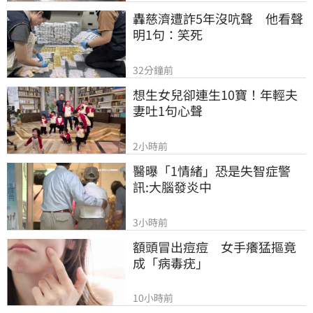
轟慈濟遭詐5年沒吭聲　他看聲
明1句：笑死
32分鐘前
想生女兒卻連生10寶！年輕夫
妻吐1句心聲
2小時前
醫曝「1情緒」恐是失智症警
訊:大腦發炎中
3小時前
額頭冒出痘痘　女手癢猛摳竟
成「病毒疣」
10小時前