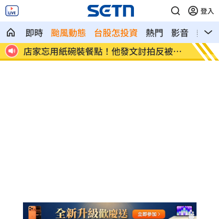
登入
即時
颱風動態
台股怎投資
熱門
影音
熱搜
看哭
店家忘用紙碗裝餐點！他發文討拍反被打
新／土
臉
中