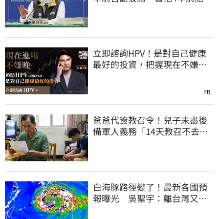
文：藍白全翻車
立即諮詢HPV！是對自己健康
最好的投資，把握現在不嫌
晚！
PR
爸爸代簽教召令！兒子未盡後
備軍人義務「14天教召不去」
換3個月刑期
白海豚路徑變了！最新各國預
報曝光 吳聖宇：離台灣又更
近一點