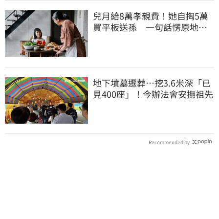
兒月給8萬孝親費！她自掏5萬
買平板送孫 一句話愣原地
「傷心不已」
地下墳墓遷葬…挖3.6米深「已
見400座」！今辦法會安撫祖先
Recommended by