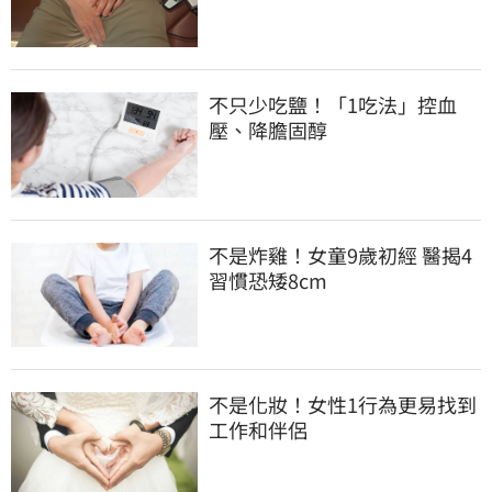
不只少吃鹽！「1吃法」控血
壓、降膽固醇
不是炸雞！女童9歲初經 醫揭4
習慣恐矮8cm
不是化妝！女性1行為更易找到
工作和伴侶