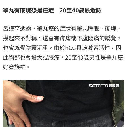
睪丸有硬塊恐是癌症 20至40歲最危險
呂謹亨透露，睪丸癌的症狀有睪丸腫脹、硬塊、
摸起來不對稱，還會有疼痛或下腹悶痛的感覺，
也會感覺陰囊沉重，由於hCG具雌激素活性，因
此胸部也會增大或脹痛，20至40歲男性是睪丸癌
好發族群。