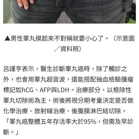
▲男性睪丸摸起來不對稱就要小心了。（示意圖
／資料照）
呂謹亨表示，醫生診斷睪丸癌時，除了觸診之
外，也會用睪丸超音波，還能搭配抽血檢驗腫瘤
標記如hCG、AFP與LDH。治療部分，以根除性
睪丸切除術為主，術後將視分期考量決定是否做
化學治療、放射線治療、後腹膜淋巴結切除，
「睪丸癌整體五年存活率大於95%，但需及早診
斷。」