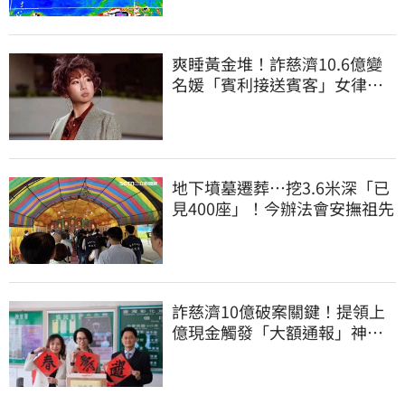
爽睡黃金堆！詐慈濟10.6億變
名媛「賓利接送賓客」女律師
超奢華生活曝光
地下墳墓遷葬…挖3.6米深「已
見400座」！今辦法會安撫祖先
詐慈濟10億破案關鍵！提領上
億現金觸發「大額通報」神鬼
律師遭擊落內幕