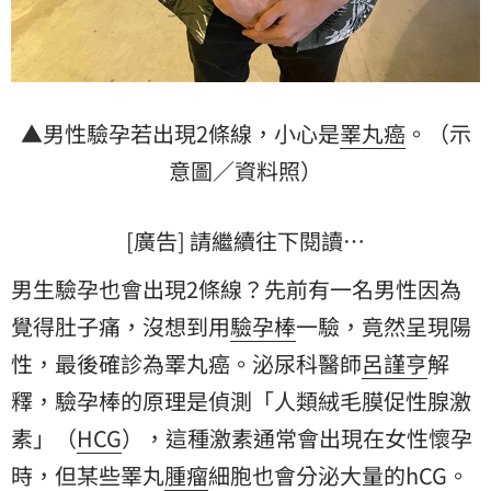
▲男性驗孕若出現2條線，小心是
睪丸癌
。（示
意圖／資料照）
[廣告] 請繼續往下閱讀…
男生驗孕也會出現2條線？先前有一名男性因為
覺得肚子痛，沒想到用
驗孕棒
一驗，竟然呈現
陽
性
，最後確診為睪丸癌。泌尿科醫師
呂謹亨
解
釋，驗孕棒的原理是偵測「人類絨毛膜促性腺激
素」（
HCG
），這種激素通常會出現在女性懷孕
時，但某些睪丸
腫瘤
細胞也會分泌大量的hCG。