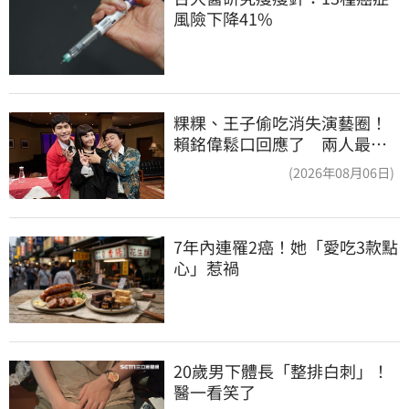
風險下降41%
粿粿、王子偷吃消失演藝圈！
賴銘偉鬆口回應了 兩人最新
近況曝光
(2026年08月06日)
7年內連罹2癌！她「愛吃3款點
心」惹禍
20歲男下體長「整排白刺」！
醫一看笑了