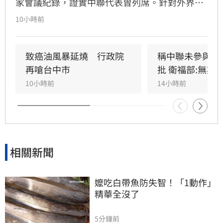
家會議紀錄，證實中聯代表曾列席。針對外界質
疑，與會的台大教授蘇南維還原現場，強調專家
10小時前
當時不斷挑戰中聯製程，中聯僅在受詢問時才進
行辯護。蘇南維直言，該事件已從單純科學討論
演變為政治議題，並解釋當初主張「20%下架標
致癌油風暴延燒　行政院
稱中聯未參與下
準」是基於營養標示的務實考量。（記者：簡浩
再嗆台中市
批 衛福部:無欺
正）
10小時前
14小時前
相關新聞
嬤吃白帶魚防失智！「1動作」
精華全沒了
5分鐘前