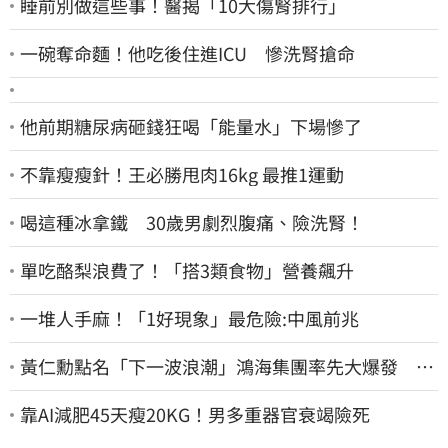
睡前別做這些事！醫揭「10大傷腎排行」
一碗奪命麵！他吃後住進ICU 慘洗腎搶命
他前期糖尿病砸錢狂喝「能量水」下場慘了
不靠瘦瘦針！王必勝甩肉16kg 最推1運動
喝這種冰拿鐵 30歲男劇烈腹痛、險洗腎！
單吃酪梨浪費了！「搭3類食物」營養飆升
一堆人手麻！「1好現象」最危險:中風前兆
黃仁勳點名「下一波浪潮」鴻海集團率先大爆發 台
股這族群全面噴出
靠AI減肥45天瘦20KG！男多重器官衰竭險死