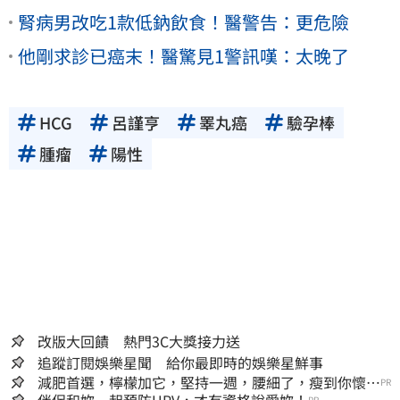
腎病男改吃1款低鈉飲食！醫警告：更危險
他剛求診已癌末！醫驚見1警訊嘆：太晚了
HCG
呂謹亨
睪丸癌
驗孕棒
腫瘤
陽性
改版大回饋 熱門3C大獎接力送
追蹤訂閱娛樂星聞 給你最即時的娛樂星鮮事
減肥首選，檸檬加它，堅持一週，腰細了，瘦到你懷疑
PR
人生
伴侶和妳一起預防HPV，才有資格說愛妳！
PR