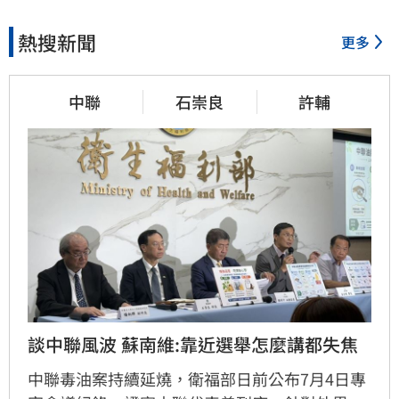
熱搜新聞
更多
中聯
石崇良
許輔
談中聯風波 蘇南維:靠近選舉怎麼講都失焦
中聯毒油案持續延燒，衛福部日前公布7月4日專