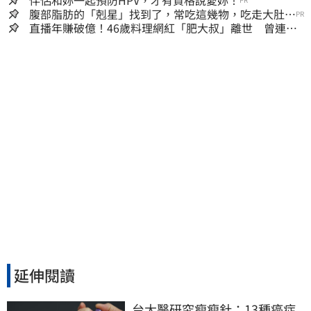
腹部脂肪的「剋星」找到了，常吃這幾物，吃走大肚
PR
囊，瘦出小蠻腰
直播年賺破億！46歲料理網紅「肥大叔」離世 曾連播
17小時辛酸面曝
延伸閱讀
台大醫研究瘦瘦針：13種癌症