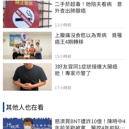
二手菸超毒！她陪夫看病　意
外查出肺腺癌
12小時前
上腹痛沒食慾以為胃病　竟罹
癌王4期轉移
15小時前
3好友冒同1症狀接連大腸癌
逝！專家示警了
17小時前
其他人也在看
慈濟買BNT遭詐10億！陳時中4
年前苦勸被罵 醫挖4年前貼