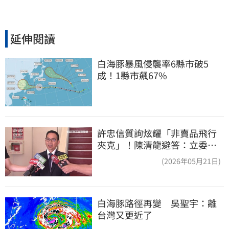
延伸閱讀
白海豚暴風侵襲率6縣市破5
成！1縣市飆67%
許忠信質詢炫耀「非賣品飛行
夾克」！陳清龍避答：立委質
詢各有專業
(2026年05月21日)
白海豚路徑再變　吳聖宇：離
台灣又更近了