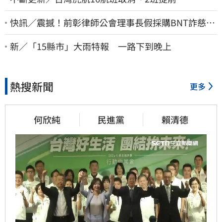
快訊／震撼！前彰律師公會理事長假採購BNT詐慈濟
10億、洗錢囤232kg黃金
新／「15縣市」大雨特報 一路下到晚上
熱搜新聞
更多
何欣純
民進黨
賴清德