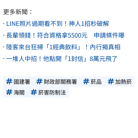
更多新聞：
LINE照片過期看不到！神人1招秒破解
長輩領錢！符合資格拿5500元 申請條件曝
陸客來台狂掃「1經典飲料」！內行揭真相
一堆人中招！他點開「1封信」8萬元飛了
國建署
財政部關務署
菸品
加熱菸
海關
菸害防制法