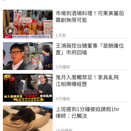
市場到酒場料理！可果美蕃茄
醬創無限可能
1天前
王鴻薇控台糖董事「是酬庸位
置」市府回嗆
1分鐘前
鬼月入厝觸禁忌！家具亂飛　
江柏樂曝經歷
9分鐘前
上班遲到1分鐘被迫請假1hr　
律師：已觸法
16分鐘前