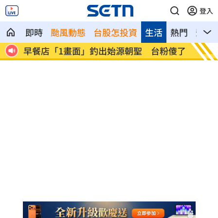
登入
即時
颱風動態
台股怎投資
生活
熱門
影音
住季
早餐店「1畫面」釣出始源朝聖 台粉傻了
過半台
症