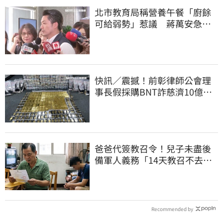
北市教育局稱營養午餐「廚餘
可給弱勢」惹議 蔣萬安急
喊：不會這樣做
快訊／震撼！前彰律師公會理
事長假採購BNT詐慈濟10億、
洗錢囤232kg黃金
爸爸代簽教召令！兒子未盡後
備軍人義務「14天教召不去」
換3個月刑期
Recommended by