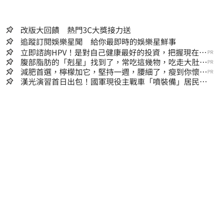
改版大回饋 熱門3C大獎接力送
追蹤訂閱娛樂星聞 給你最即時的娛樂星鮮事
立即諮詢HPV！是對自己健康最好的投資，把握現在不
PR
嫌晚！
腹部脂肪的「剋星」找到了，常吃這幾物，吃走大肚
PR
囊，瘦出小蠻腰
減肥首選，檸檬加它，堅持一週，腰細了，瘦到你懷疑
PR
人生
漢光演習首日出包！國軍現役主戰車「噴裝備」居民撿
到零件…軍方說話了