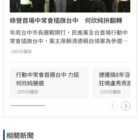
綠營首場中常會插旗台中　何欣純拚翻轉
年底台中市長選戰開打，民進黨全台首場行動中
常會插旗台中，黨主席賴清德親自領軍為參選人
何欣純造勢，高喊「台中再搖擺一次」，強調台
-398分鐘前
中為台灣關鍵搖擺州，具指標性意義。何欣純細
數交通、社福等市政願景，並嚴詞批評台中現階
段在治安、食安與交通環境上出現問題，誓言翻
行動中常會首選台中 力挺
捷運搞8年沒動
轉城市形象。
何欣純勝選
狂噴盧秀燕施政
-255分鐘前
-155分鐘前
相關新聞