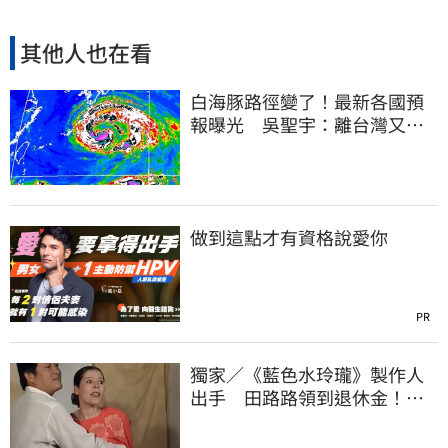
其他人也在看
白海豚路徑變了！最新各國預
報曝光 吳聖宇：離台灣又更
近一點
做到這點才有資格說愛你
PR
獨家／《藍色水玲瓏》製作人
出手 田路路領到退休金！隱
忍6年吐內幕