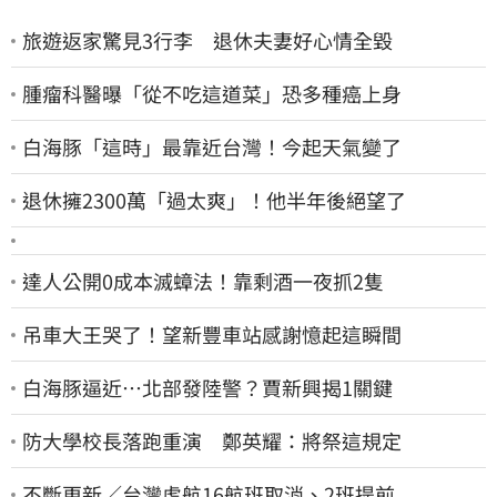
旅遊返家驚見3行李 退休夫妻好心情全毀
腫瘤科醫曝「從不吃這道菜」恐多種癌上身
白海豚「這時」最靠近台灣！今起天氣變了
退休擁2300萬「過太爽」！他半年後絕望了
達人公開0成本滅蟑法！靠剩酒一夜抓2隻
吊車大王哭了！望新豐車站感謝憶起這瞬間
白海豚逼近…北部發陸警？賈新興揭1關鍵
防大學校長落跑重演 鄭英耀：將祭這規定
不斷更新／台灣虎航16航班取消、2班提前