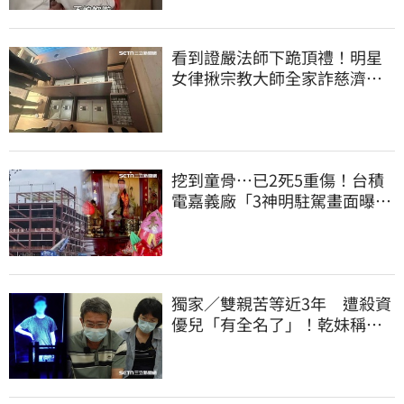
看到證嚴法師下跪頂禮！明星
女律揪宗教大師全家詐慈濟…
全家爽睡黃金堆
挖到童骨…已2死5重傷！台積
電嘉義廠「3神明駐駕畫面曝
光」
獨家／雙親苦等近3年 遭殺資
優兒「有全名了」！乾妹稱賠
償恐毀她未來