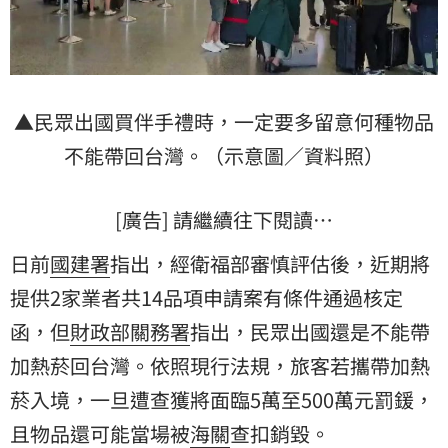
▲民眾出國買伴手禮時，一定要多留意何種物品
不能帶回台灣。（示意圖／資料照）
[廣告] 請繼續往下閱讀…
日前
國建署
指出，經衛福部審慎評估後，近期將
提供2家業者共14品項申請案有條件通過核定
函，但
財政部關務署
指出，民眾出國還是不能帶
加熱菸
回台灣。依照現行法規，旅客若攜帶加熱
菸入境，一旦遭查獲將面臨5萬至500萬元罰鍰，
且物品還可能當場被
海關
查扣銷毀。