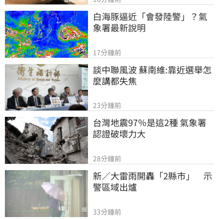
白海豚逼近「會發陸警」？氣
象署最新說明
17分鐘前
談中聯風波 蘇南維:靠近選舉怎
麼講都失焦
23分鐘前
台灣地震97％是這2種 氣象署
認證破壞力大
28分鐘前
新／大雷雨開轟「2縣市」　示
警區域出爐
33分鐘前