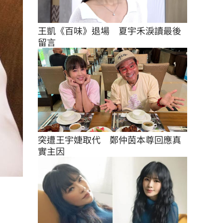
王凱《百味》退場　夏宇禾淚讀最後
留言
突遭王宇婕取代　鄭仲茵本尊回應真
實主因