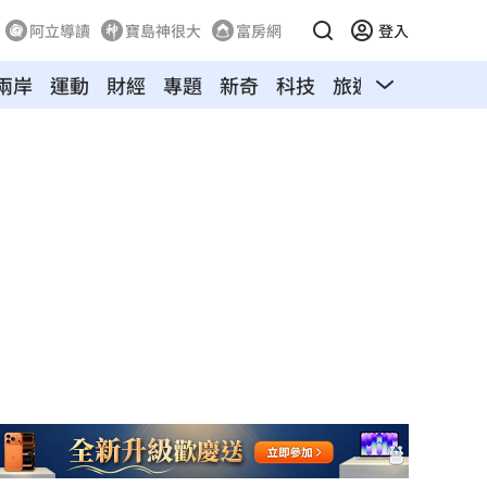
阿立導讀
寶島神很大
富房網
登入
兩岸
運動
財經
專題
新奇
科技
旅遊
汽車
寵物