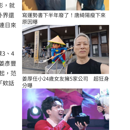
影，就
外界還
寫運勢書下半年廢了！唐綺陽瘦下來
原因曝
連日來
3、4
姜彥豐
起，范
姜厚任小24歲女友擁5家公司　超狂身
「欸話
分曝