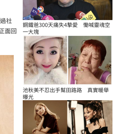
透過社
鋼鐵爸300天痛失4摯愛　慟喊靈魂空
正面回
一大塊
池秋美不忍出手幫田路路　真實暖舉
曝光