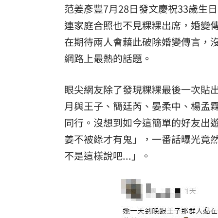
范姜彥豐7月28日發文慶祝33歲
連家庭合照也不見粿粿出席，婚變傳
在期待兩人會藉此破除婚變傳言，
網路上最熱的話題。
眼尖網友除了發現粿粿最後一次貼出
月與王子、簡廷芮、晏柔中、楊孟
同行。沒想到如今這簡單的好友出
姜不被綠才有鬼」，一番話曝光竟然
不是這樣說吧...」。