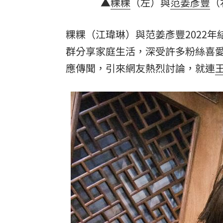
▲
粿粿
（左）與
范姜彥豐
（
粿粿（江瑋琳）與范姜彥豐2022
群分享家庭生活，深受許多粉絲喜
應傳聞，引來網友熱烈討論，就連