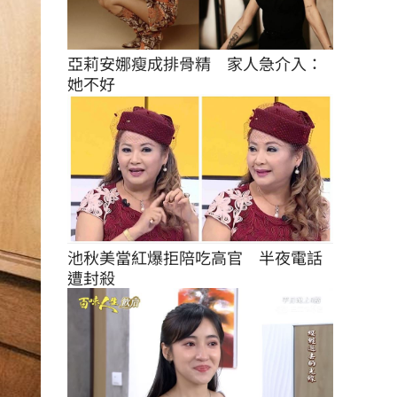
亞莉安娜瘦成排骨精　家人急介入：
她不好
池秋美當紅爆拒陪吃高官　半夜電話
遭封殺