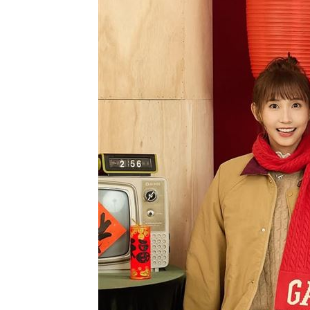
割頸案受害家屬揭這真相！指加害者無
林安可二軍連轟有原因 好友陳傑憲揭
韓國羽球大師賽發威 蘇力揚挺進男單8
大世科上半年獲利創新高！EPS 1.58元
台灣彩券開獎直播中
20:31
LIVE三立+24小時直播
15:27
三立iNEWS新聞台線上直播
18:00
理想混蛋號召粉絲跨海追星吃美食！
18: