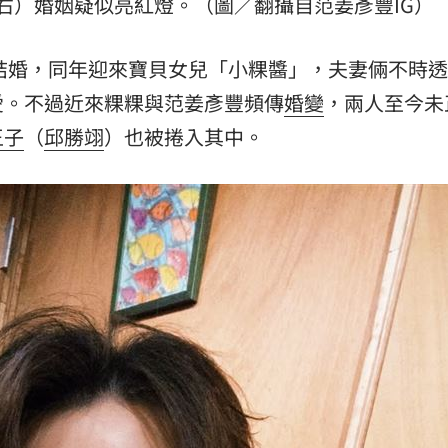
右）婚姻疑似亮紅燈。（圖／翻攝自范姜彥豐IG）
年結婚，同年迎來寶貝女兒「小粿醬」，夫妻倆不時
愛。不過近來粿粿與范姜彥豐頻傳
婚變
，兩人至今未
王子
（
邱勝翊
）也被捲入其中。