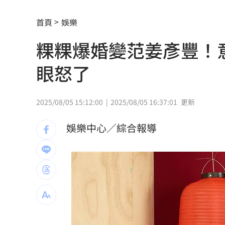
AI生成文章容易判斷 專家點名「4大破綻
首頁
娛樂
熊本地震 林佳龍向日方遞交500萬賑災
粿粿爆婚變范姜彥豐！意
新北小小學童消防夏令營 讓學童擬真
眼怒了
白海豚衝擊台日飛航 星宇宣布10班機
7月CPI年增2.54% 連3月突破通膨警戒
2025/08/05 15:12:00
2025/08/05 16:37:01
更新
金鐘星光主持陣容曝 夏和熙木木續扛
娛樂中心／綜合報導
白海豚颱風逼近日本！逾470航班停飛
1
好友離世成創作契機 樂團主唱吐黑色
潘裕文閃退歌壇 周定緯曝私下真實互
華邦電Q2獲利創高！上半年EPS達7.65