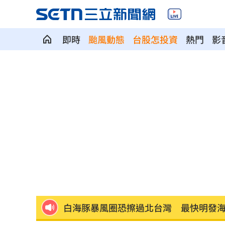
即時
颱風動態
台股怎投資
熱門
影
獨／河北彩花現身味全主場 傳想來台
獨／颱風攪局！郵輪旅沖繩變香港又遇
「欣瑩捕賢國昌在後? 」她揭藍白新竹亂
Jennie大秀火辣身材 自曝曾感到自卑
擺脫49戰0轟陰霾 陳子豪曝和界外球有
白海豚暴風圈恐擦過北台灣 最快明發