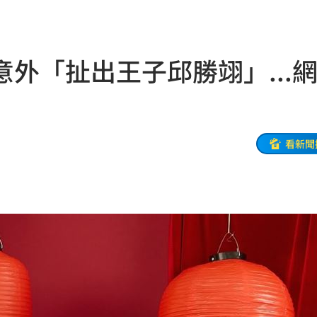
」
19:45
款
19:35
外「扯出王子邱勝翊」...
體驗
19:33
異動
19:31
線
19:25
看新聞
紅毯
19:23
9:16
幽默
19:13
動
19:11
元
19:10