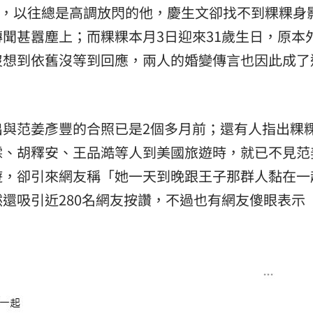
生日，以往總是高調放閃的他，慶生文卻找不到粿粿身
聞甚囂塵上；而粿粿本月3日迎來31歲生日，原本
沒想到依舊沒等到回應，兩人的婚變傳言也因此成了
與范姜彥豐的合照已是2個多月前；還有人指出粿粿
霖、胡釋安、王品澔等人到美國旅遊時，就已不見范
遊，卻引來網友稱「她一天到晚跟王子那群人黏在一
還吸引近280名網友按讚，不過也有網友傻眼表示