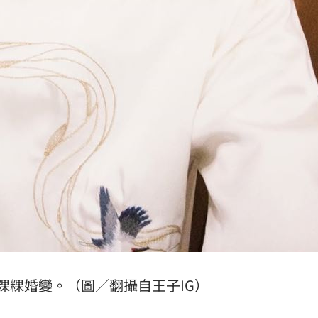
粿粿婚變。（圖／翻攝自王子IG）