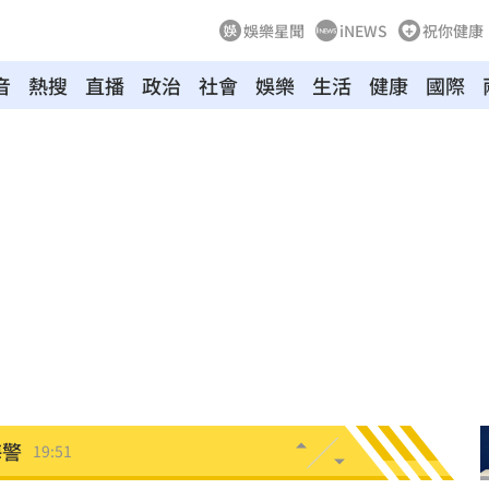
娛樂星聞
iNEWS
祝你健康
音
熱搜
直播
政治
社會
娛樂
生活
健康
國際
發展
20:03
故障
20:02
局
19:55
19:53
關
19:52
海警
19:51