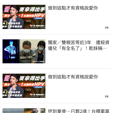
做到這點才有資格說愛你
PR
獨家／雙親苦等近3年 遭殺資
優兒「有全名了」！乾妹稱賠
償恐毀她未來
做到這點才有資格說愛你
PR
挖到童骨…已葬2魂！台積電嘉