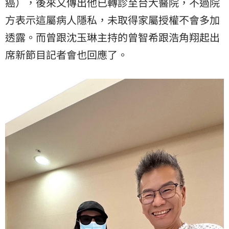
癌
），後來又傳出他已轉診至台大醫院，不過院
方表示這屬病人隱私，未取得家屬授權不會多加
透露。而曾跟沈玉琳主持的曾智希跟浩角翔起出
席新節目記者會也回應了。