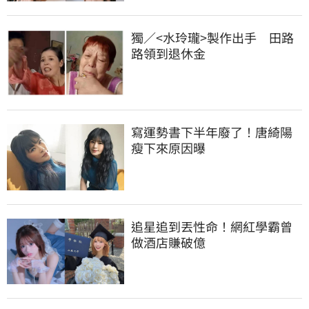
獨／<水玲瓏>製作出手　田路
路領到退休金
寫運勢書下半年廢了！唐綺陽
瘦下來原因曝
追星追到丟性命！網紅學霸曾
做酒店賺破億