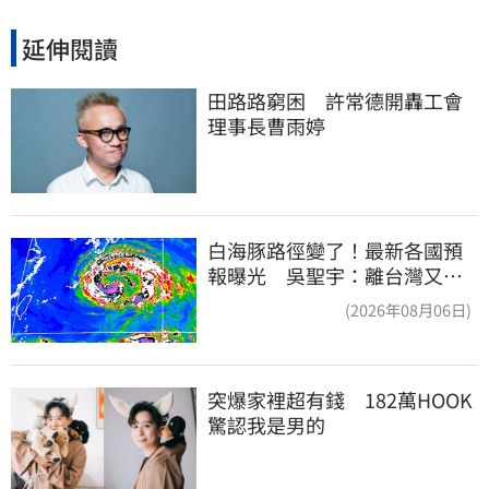
延伸閱讀
田路路窮困　許常德開轟工會
理事長曹雨婷
白海豚路徑變了！最新各國預
報曝光 吳聖宇：離台灣又更
近一點
(2026年08月06日)
突爆家裡超有錢　182萬HOOK
驚認我是男的