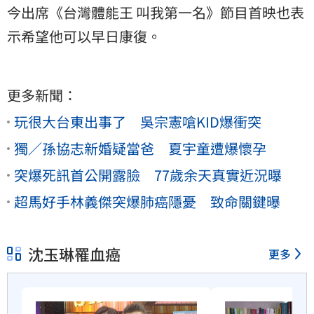
今出席《台灣體能王 叫我第一名》節目首映也表
示希望他可以早日康復。
更多新聞：
玩很大台東出事了 吳宗憲嗆KID爆衝突
獨／孫協志新婚疑當爸 夏宇童遭爆懷孕
突爆死訊首公開露臉 77歲余天真實近況曝
超馬好手林義傑突爆肺癌隱憂 致命關鍵曝
沈玉琳罹血癌
更多