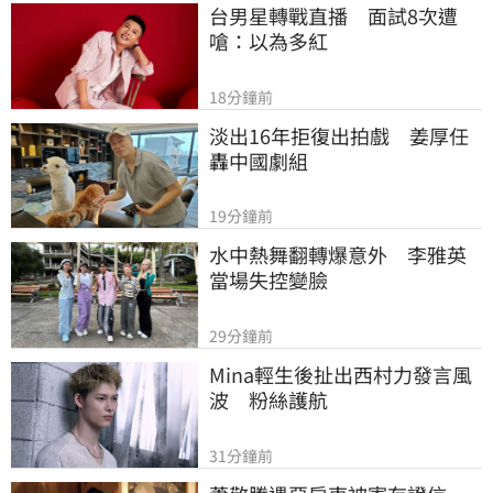
台男星轉戰直播　面試8次遭
嗆：以為多紅
18分鐘前
淡出16年拒復出拍戲　姜厚任
轟中國劇組
19分鐘前
水中熱舞翻轉爆意外　李雅英
當場失控變臉
29分鐘前
Mina輕生後扯出西村力發言風
波　粉絲護航
31分鐘前