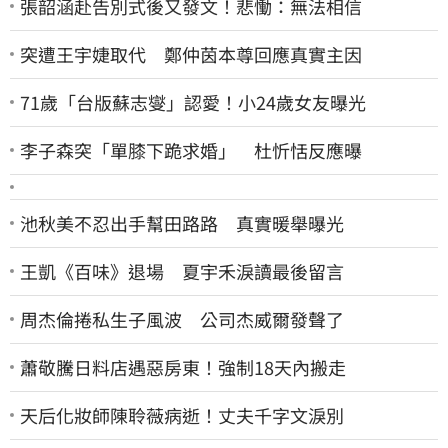
張韶涵赴告別式後又發文！悲慟：無法相信
突遭王宇婕取代 鄭仲茵本尊回應真實主因
71歲「台版蘇志燮」認愛！小24歲女友曝光
李子森突「單膝下跪求婚」 杜忻恬反應曝
池秋美不忍出手幫田路路 真實暖舉曝光
王凱《百味》退場 夏宇禾淚讀最後留言
周杰倫捲私生子風波 公司杰威爾發聲了
蕭敬騰日料店遇惡房東！強制18天內搬走
天后化妝師陳聆薇病逝！丈夫千字文淚別