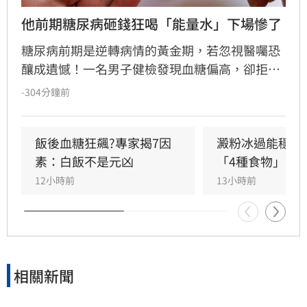
他前期糖尿病砸錢狂喝「能量水」下場慘了
糖尿病前期是逆轉病情的黃金期，若忽視醫囑恐
釀成遺憾！一名男子健檢發現血糖偏高，卻拒絕
正規治療，轉而聽信網路生機飲食群組，大量攝
-304分鐘前
取高糖水果與不明草藥，甚至迷信「能量水」排
毒。短短四個半月，男子血糖飆破600大關，因
全身器官長期處於高糖環境導致腎衰竭，最終昏
飯後血糖狂飆?專家揭7因
澱粉冰過能穩血
迷送醫緊急洗腎才撿回一命。醫師李唐越強調，
素：白飯不是元凶
「4種食物」無
糖尿病治療切勿盲目嘗試偏方，應透過規律運
12小時前
13小時前
動、飲食控制及專業藥物治療，才能有效控制血
糖，避免糖尿病併發症帶來的器官損傷，千萬別
因一時的僥倖心態，錯失逆轉病情的最佳時機，
造成終身遺憾。
相關新聞