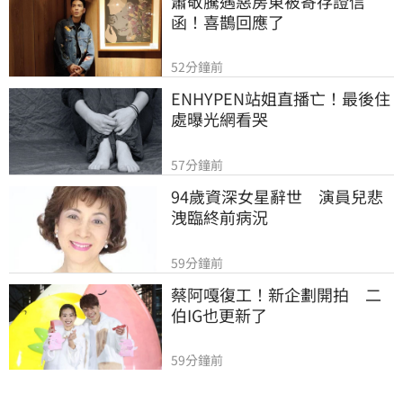
蕭敬騰遇惡房東被寄存證信
函！喜鵲回應了
52分鐘前
ENHYPEN站姐直播亡！最後住
處曝光網看哭
57分鐘前
94歲資深女星辭世　演員兒悲
洩臨終前病況
59分鐘前
蔡阿嘎復工！新企劃開拍　二
伯IG也更新了
59分鐘前