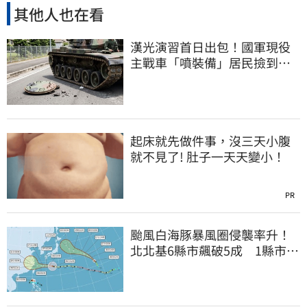
其他人也在看
漢光演習首日出包！國軍現役
主戰車「噴裝備」居民撿到零
件…軍方說話了
起床就先做件事，沒三天小腹
就不見了! 肚子一天天變小！
PR
颱風白海豚暴風圈侵襲率升！
北北基6縣市飆破5成 1縣市
「最高達67%」