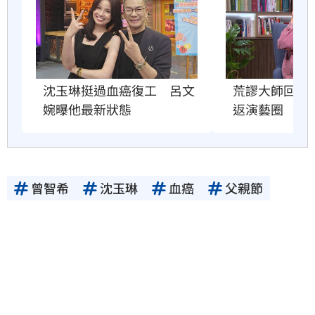
沈玉琳挺過血癌復工　呂文
荒謬大師回來
婉曝他最新狀態
返演藝圈
曾智希
沈玉琳
血癌
父親節