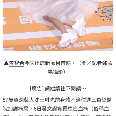
▲
曾智希
今天出席新節目首映。（圖／記者鄭孟
晃攝影）
[廣告] 請繼續往下閱讀…
57歲資深藝人
沈玉琳
先前身體不適住進三軍總醫
院加護病房，6日發文證實罹患白血病（俗稱
血