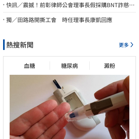
快訊／震撼！前彰律師公會理事長假採購BNT詐慈濟
10億、洗錢囤232kg黃金
獨／田路路開撕工會 時任理事長康凱回應
熱搜新聞
更多
血糖
糖尿病
澱粉