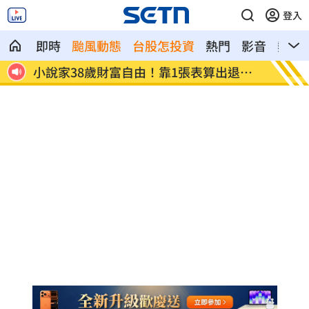
登入
即時
颱風動態
台股怎投資
熱門
影音
熱搜
退休
全聯、萬家福防空演習「暫停電子支
起司進
付」！