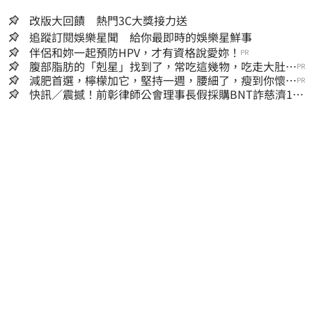
改版大回饋 熱門3C大獎接力送
追蹤訂閱娛樂星聞 給你最即時的娛樂星鮮事
伴侶和妳一起預防HPV，才有資格說愛妳！
PR
腹部脂肪的「剋星」找到了，常吃這幾物，吃走大肚
PR
囊，瘦出小蠻腰
減肥首選，檸檬加它，堅持一週，腰細了，瘦到你懷疑
PR
人生
快訊／震撼！前彰律師公會理事長假採購BNT詐慈濟10
億、洗錢囤232kg黃金