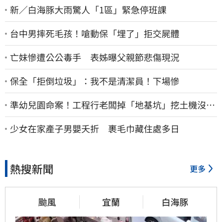
新／白海豚大雨驚人「1區」緊急停班課
台中男摔死毛孩！嗆動保「埋了」拒交屍體
亡妹慘遭公公毒手 表姊曝父親節悲傷現況
保全「拒倒垃圾」：我不是清潔員！下場慘
準幼兒園命案！工程行老闆掉「地基坑」挖土機沒看
到…下土石活埋他
少女在家產子男嬰夭折 裹毛巾藏住處多日
熱搜新聞
更多
颱風
宜蘭
白海豚