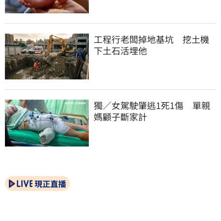
工程行老闆掉地基坑　挖土機
下土石活埋他
獨／女駕駛肇逃1死1傷　單親
媽顧子斷家計
現正直播