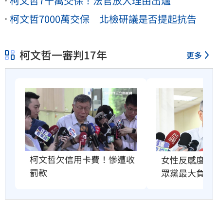
柯文哲7千萬交保！法官放人理由出爐
柯文哲7000萬交保 北檢研議是否提起抗告
柯文哲一審判17年
更多
柯文哲欠信用卡費！慘遭收
女性反感度破
罰款
眾黨最大負資