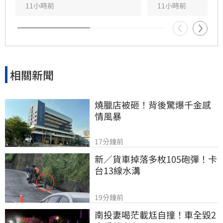
違者最高可處25萬元罰鍰。
11小時前
11小時前
相關新聞
燒臘店被砸！背後驚爆千金感
情風暴
17分鐘前
新／貨車掉落多枚105砲彈！卡
台13線水溝
19分鐘前
南投妻喝茫載尪自撞！車全毀2