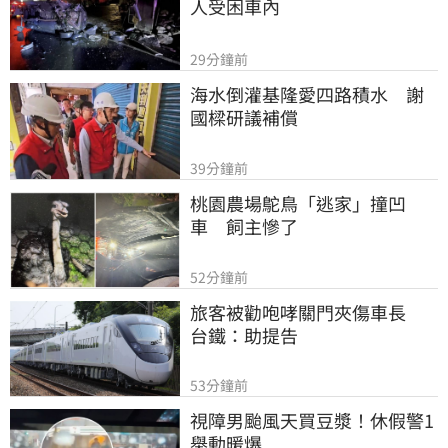
人受困車內
29分鐘前
海水倒灌基隆愛四路積水　謝
國樑研議補償
39分鐘前
桃園農場鴕鳥「逃家」撞凹
車　飼主慘了
52分鐘前
旅客被勸咆哮關門夾傷車長　
台鐵：助提告
53分鐘前
視障男颱風天買豆漿！休假警1
舉動暖爆