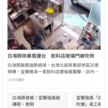
白海豚挾暴風擾台　飲料店玻璃門被吹倒
白海豚颱風強勢過境，台灣北部與東部地區災情
頻傳。宜蘭礁溪一家飲料店遭強風襲擊，店內玻
璃門瞬間碎裂，店員飽受驚嚇，目前只能先以木
-339分鐘前
板充當臨時門扇避雨。此外，花蓮七星潭海邊在
颱風影響下湧現長浪，竟有男童在沙灘玩耍時遭
浪花吞沒跌倒，驚險畫面曝光引發網友撻伐。海
白海豚發威！宜蘭強風磁
宜蘭強風「店家
巡署對此嚴正呼籲，颱風期間切勿闖入警戒區，
磚砸、樹倒
吹爆」員工嚇抱