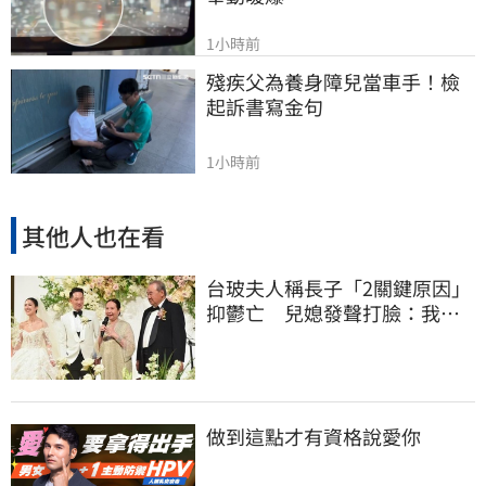
1小時前
殘疾父為養身障兒當車手！檢
起訴書寫金句
1小時前
其他人也在看
台玻夫人稱長子「2關鍵原因」
抑鬱亡 兒媳發聲打臉：我從
來不信⋯
做到這點才有資格說愛你