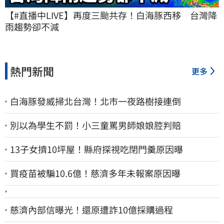
【#直播中LIVE】再度三颱共存！白海豚西移　台灣降
雨趨勢卻不減
熱門新聞
更多
白海豚發威掃北台灣！北市一夜路樹接連倒
別以為學生不罰！小三童罵男師娘娘腔判賠
13子女擠10坪屋！縣府探視吃閉門羹原因曝
買疫苗被騙10.6億！慈濟多年未報案原因曝
慈濟內部信曝光！還原遭詐10億採購過程