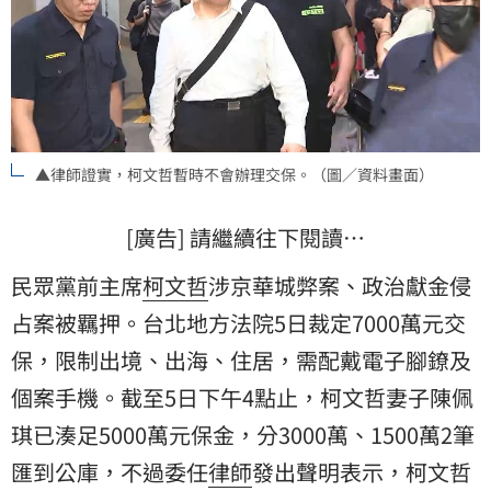
▲律師證實，柯文哲暫時不會辦理交保。（圖／資料畫面）
[廣告] 請繼續往下閱讀…
民眾黨前主席
柯文哲
涉京華城弊案、政治獻金侵
占案被羈押。台北地方法院5日裁定7000萬元
交
保
，限制出境、出海、住居，需配戴電子腳鐐及
個案手機。截至5日下午4點止，柯文哲妻子陳佩
琪已湊足5000萬元保金，分3000萬、1500萬2筆
匯到公庫，不過委任
律師
發出聲明表示，柯文哲