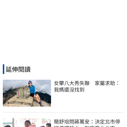
延伸閱讀
女攀八大秀失聯　家屬求助：
我媽還沒找到
簡舒培問蔣萬安：決定北市停