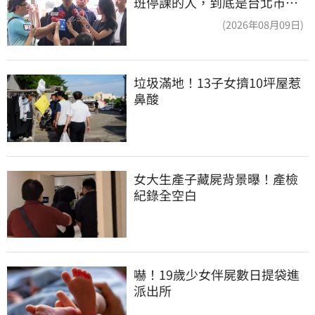
班停課的人，到底是台北市
長，還是氣象署？
(2026年08月09日)
垃圾滿地！13子女擠10坪屋惹
鼻酸
女大生產子藏屍背景曝！產檢
紀錄全空白
嚇！19歲少女伴屍數日提袋進
派出所