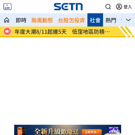
登入
即時
颱風動態
台股怎投資
社會
熱門
影音
了
年度大潮8/11起連5天 低窪地區防積淹
燒臘店
水