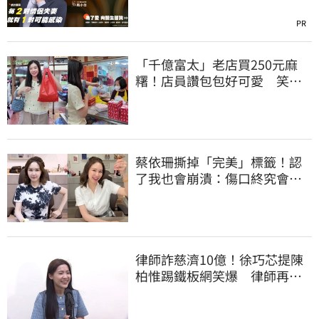
PR
「千億富太」老店買250元麻
糬！店員讚包包好可愛 笑
回：我自己做的
蔡依珊撕掉「完美」標籤！認
了我也會崩潰：傷口終究會癒
合
律師詐慈濟10億！徐巧芯提陳
柏惟踢鐵板網笑爆 律師再曬1
照補刀