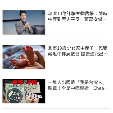
慈濟10億詐騙案翻舊帳：陳時
中等到歷史平反，蔣萬安償還
2022政治利息
北市19歲少女家中產子！死嬰
藏毛巾伴屍數日 提袋進派出所
嚇壞警員
一堆人出國戴「我是台灣人」
胸章！全是中國製造 Cheap
酸：精神分裂