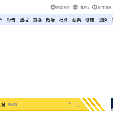
娛樂星聞
iNEWS
祝你健康
門
影音
熱搜
直播
政治
社會
娛樂
健康
國際
生產
06:52
炸
06:40
多人
06:37
聲了
06:33
翻
06:09
毒駕
06:08