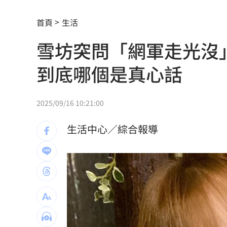
強彈千點！「18檔」收復失土台股ETF
0
首頁
生活
7月急跌觸底 高含積這幾檔受益人激增
雪坊突問「網軍走光沒
白海豚海警範圍擴大！最新暴風圈侵襲
到底哪個是真心話
慈濟遭詐10億 國民黨不認錯反嗆⋯網
就業意外爆冷！那指漲342點 標普500
2025/09/16 10:21:00
美通過制裁案！川普可課俄國商品500%
生活中心／綜合報導
日本銀髮族瘋工作 逾4成想做到80歲
0
解散統促黨？他曝翁曉玲一招：恐白忙
疫苗真相！蔣萬安嗆一句 謝金河痛心
股災這8檔規模逆勢創高 它最猛成長逾1