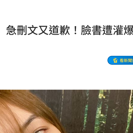
6:00
！
05:45
」急刪文又道歉！臉書遭灌
率曝
05:44
炸鍋
05:43
新高
05:23
看新聞
關稅
05:13
5:05
一場
04:58
發聲
04:43
0%
04:20