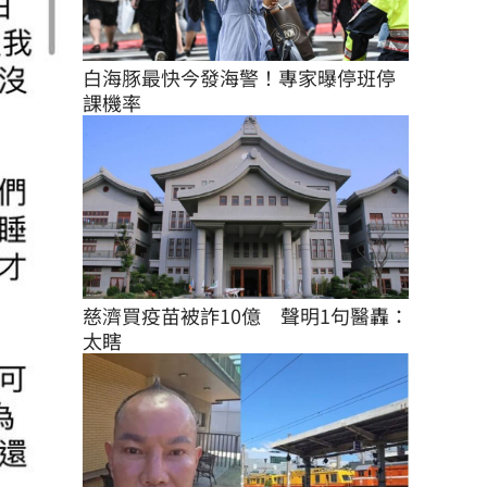
白海豚最快今發海警！專家曝停班停
課機率
慈濟買疫苗被詐10億　聲明1句醫轟：
太瞎