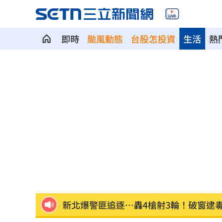
即時
颱風動態
台股怎投資
生活
熱
當年日本捐我AZ秘辛！他牽線揭專為台
白海豚劇烈降雨來了 8縣市大雨特報開
特斯拉撞12車！目擊者：賓士擋下救好
姜厚任女友「3碩1博」爆造假！本人發
慈濟遭詐10億 AIT突發文打擊詐騙網笑
新北爆警匪追逐…轟4槍射3輪！破窗逮