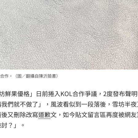
熱潮
10:00
15
合作。（圖／翻攝自陳沂臉書）
Y 雪坊鮮果優格」日前捲入KOL合作爭議，2度發布聲
購我們就不做了」，風波看似到一段落後，雪坊半夜
隨後又刪除改寫
道歉
文，如今貼文留言區再度被網友
檢討？」。