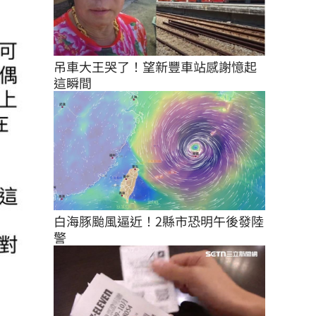
吊車大王哭了！望新豐車站感謝憶起
這瞬間
白海豚颱風逼近！2縣市恐明午後發陸
警