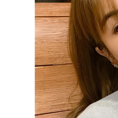
爆掛表妹當小三！表姊擅貼IG下場慘了
半導體與綠能雙箭頭！ 「它」霸氣狂賺
華許9月升息？ING：匯市在他與戰爭間
老後離婚財產怎麼分？ 丈夫退休金拒
台灣彩券開獎直播中
20:31
LIVE三立+24小時直播
15:27
三立iNEWS新聞台線上直播
18:00
商場戰國來臨 台中「頂奢大道」逐漸
台彩父親節推新刮刮樂千萬頭獎超「爸
「拍片人的多重宇宙」職涯論壇9/12登