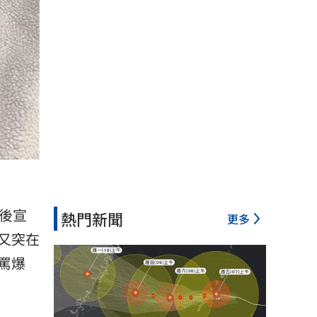
明後宣
熱門新聞
更多
又突在
罵爆