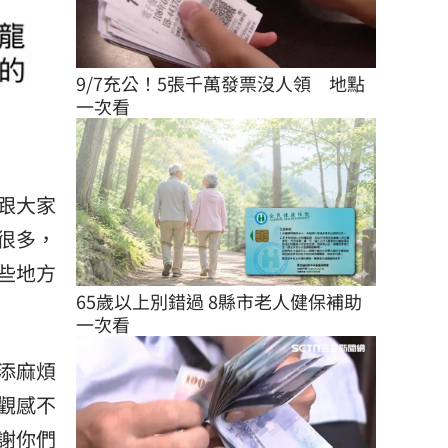
9/7充公！5張千萬發票沒人領　地點
一次看
跟大家
很多，
些地方
65歲以上別錯過 8縣市老人健保補助
一次看
添麻煩
觀感不
謝你們