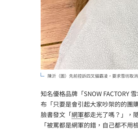
8國球員齊聚高雄 Formosa 7s掀足球
理想混蛋號召粉絲跨海追星吃美食！
18:
陳沂（圖）先前控訴四叉貓霸凌，要求雪坊取消
知名優格品牌「SNOW FACTOR
布「只要是會引起大家吵架的的團
臉書
發文「
網軍
都走光了嗎？」，
「被罵都是網軍的錯，自己都不用