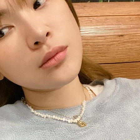
04:17
04:04
拉鋸
03:10
分
03:08
成形
12:00
」氣
12:00
場！
10:30