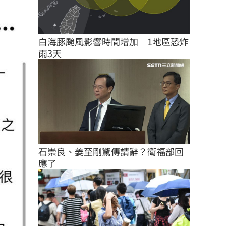
白海豚颱風影響時間增加　1地區恐炸
雨3天
石崇良、姜至剛驚傳請辭？衛福部回
應了