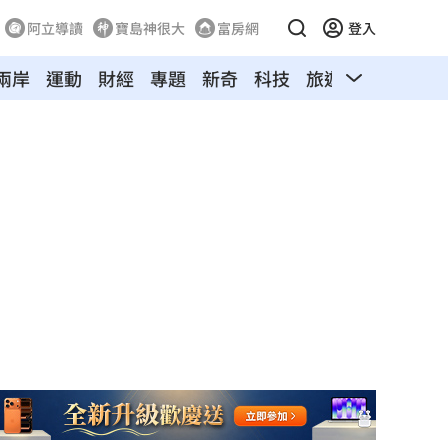
阿立導讀
寶島神很大
富房網
登入
兩岸
運動
財經
專題
新奇
科技
旅遊
汽車
寵物