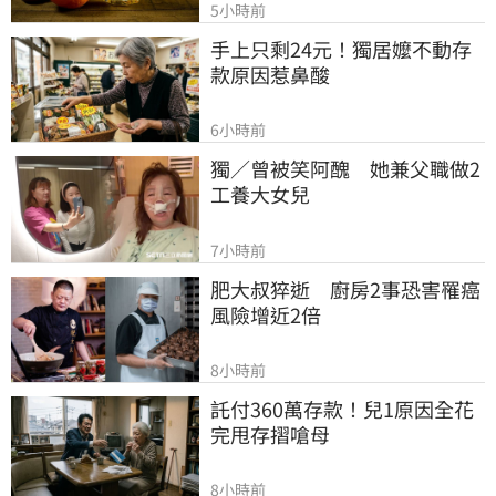
5小時前
手上只剩24元！獨居嬤不動存
款原因惹鼻酸
6小時前
獨／曾被笑阿醜　她兼父職做2
工養大女兒
7小時前
肥大叔猝逝　廚房2事恐害罹癌
風險增近2倍
8小時前
託付360萬存款！兒1原因全花
完甩存摺嗆母
8小時前