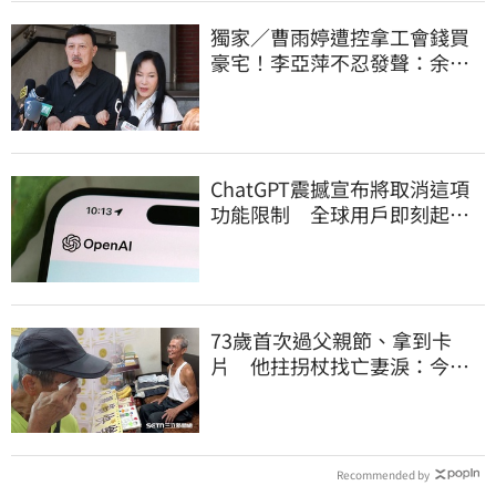
獨家／曹雨婷遭控拿工會錢買
豪宅！李亞萍不忍發聲：余天
管工會都貼錢
ChatGPT震撼宣布將取消這項
功能限制 全球用戶即刻起
「免費」用到飽
73歲首次過父親節、拿到卡
片 他拄拐杖找亡妻淚：今天
好多人來幫我慶祝
Recommended by