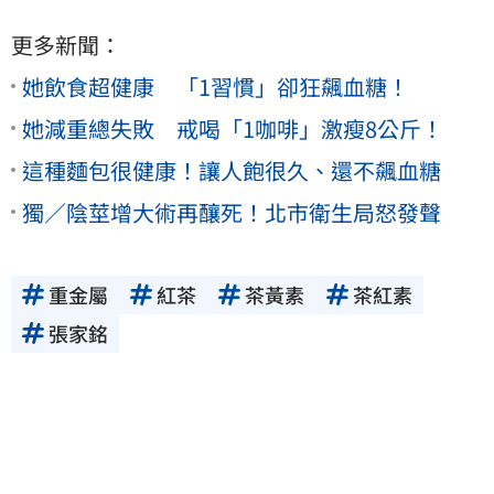
更多新聞：
她飲食超健康 「1習慣」卻狂飆血糖！
她減重總失敗 戒喝「1咖啡」激瘦8公斤！
這種麵包很健康！讓人飽很久、還不飆血糖
獨／陰莖增大術再釀死！北市衛生局怒發聲
重金屬
紅茶
茶黃素
茶紅素
張家銘