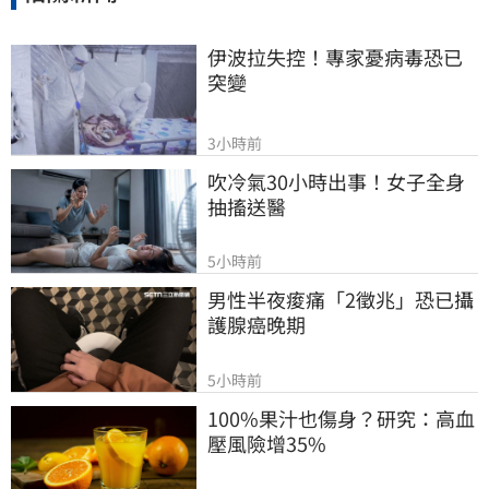
伊波拉失控！專家憂病毒恐已
突變
3小時前
吹冷氣30小時出事！女子全身
抽搐送醫
5小時前
男性半夜痠痛「2徵兆」恐已攝
護腺癌晚期
5小時前
100%果汁也傷身？研究：高血
壓風險增35%