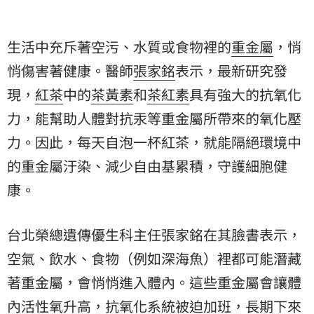
生活中充斥著空污、水質或食物裡的
重金屬
，悄
悄傷害著健康。醫師
張家銘
表示，最新研究發
現，
紅茶
中的
茶黃素
和
茶紅素
具有強大的抗氧化
力，能幫助人體對抗汞等重金屬所帶來的氧化壓
力。因此，每天自泡一杯紅茶，就能隔絕環境中
的重金屬汙染、減少自由基累積，守護細胞健
康。
台北榮總遺傳優生科主任張家銘在其臉書表示，
空氣、飲水、食物（例如深海魚）裡都可能潛藏
著重金屬，會悄悄進入體內。這些重金屬會讓體
內活性氧升高，抗氧化系統被迫加班，長期下來