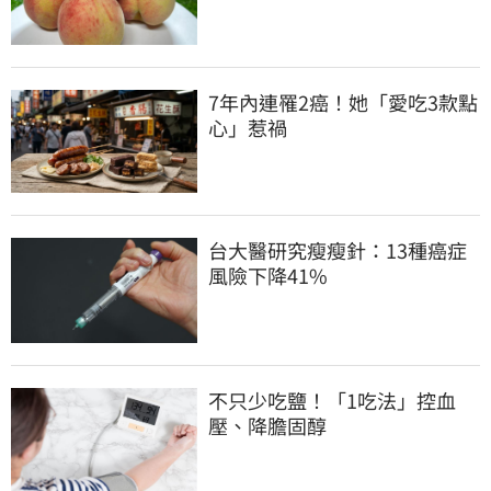
7年內連罹2癌！她「愛吃3款點
心」惹禍
台大醫研究瘦瘦針：13種癌症
風險下降41%
不只少吃鹽！「1吃法」控血
壓、降膽固醇