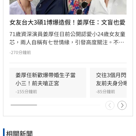
女友台大3碩1博爆造假！姜厚任：文盲也愛
71歲資深演員姜厚任日前公開認愛小24歲女友童
芯，兩人自稱有七世情緣，引發高度關注。不料
童芯隨即遭網友起底，不僅宣稱的台大「3碩1
-270分鐘前
博」高學歷在論文系統查無資料，連過往的舊明
信片也被質疑造假，其複雜的四度改名與過往婚
姻史也遭挖出。面對外界排山倒海的質疑聲浪，
姜厚任新歡爆帶婚生子當
交往3個月閃婚
姜厚任展現霸氣護愛態度，強調感情不受學歷與
小三！前夫嗆正宮
友前夫身分曝光
背景影響，更笑稱即便女友是文盲也照樣喜歡，
-155分鐘前
-85分鐘前
不受外界負面傳聞干擾，堅定捍衛這段相差39歲
的戀情。
相關新聞