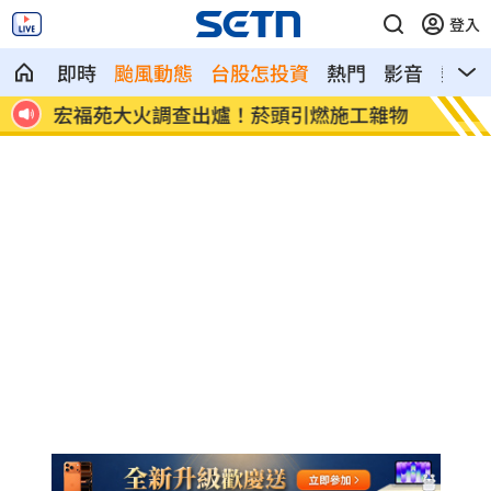
登入
即時
颱風動態
台股怎投資
熱門
影音
熱搜
8元！
宏福苑大火調查出爐！菸頭引燃施工雜物
定投1
位！