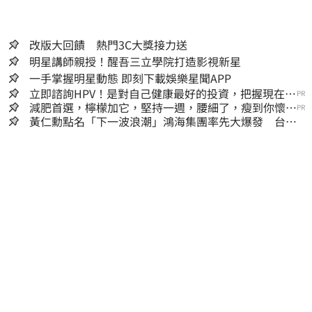
改版大回饋 熱門3C大獎接力送
明星講師親授！醒吾三立學院打造影視新星
一手掌握明星動態 即刻下載娛樂星聞APP
立即諮詢HPV！是對自己健康最好的投資，把握現在不
PR
嫌晚！
減肥首選，檸檬加它，堅持一週，腰細了，瘦到你懷疑
PR
人生
黃仁勳點名「下一波浪潮」鴻海集團率先大爆發 台股
這族群全面噴出