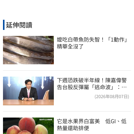
延伸閱讀
嬤吃白帶魚防失智！「1動作」
精華全沒了
下週恐跌破半年線！陳嘉偉警
告台股反彈屬「逃命波」：空
頭大屠殺剛開始
(2026年08月07日)
它是水果界白富美　低GI、低
熱量還助排便