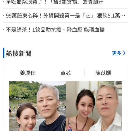
單吃酪梨浪費了！「搭3類食物」營養飆升
99萬股東心碎！外資開殺第一是「它」 狠砍5.1萬張
股價重挫近5%
不是綠茶！1飲品助抗癌、降血壓 能穩血糖
熱搜新聞
更多
姜厚任
童芯
陳苡孋