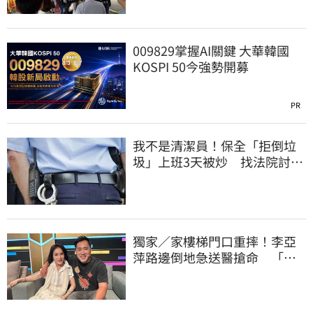
009829掌握AI關鍵 大華韓國
KOSPI 50今強勢開募
PR
我不是清潔員！保全「拒倒垃
圾」上班3天被炒 找法院討公
道結果出爐
獨家／家樓梯門口重摔！李亞
萍路邊倒地急送醫搶命 「最
新傷況」曝