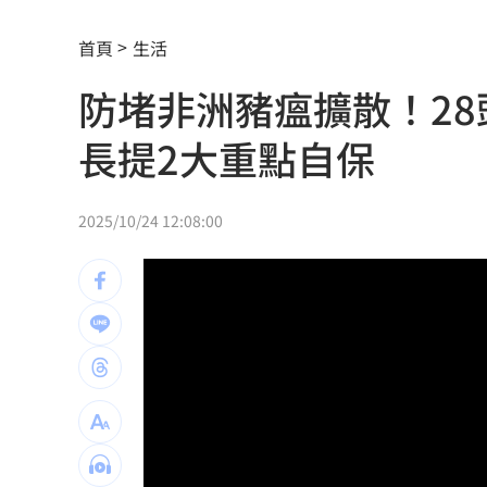
郭書瑤背後金主竟是大咖藝人！身份曝
首頁
生活
女律師詐慈濟10億仍做1事 眾驚：水很
防堵非洲豬瘟擴散！2
踩鞭炮瞬間爆炸！51歲男腳掌全爛 急
長提2大重點自保
收盤／台積電獨撐 台股開高走低跌170
泰校園爆槍擊！釀7死15傷 學生槍手身
2025/10/24 12:08:00
柯文哲拄拐杖卻能嚇一跳！陳智菡全說
《百味》王凱驟逝 製作人靈堂悼念殺
亮哲父愛爆發！15年前第一次抱女兒淚
點名「這兩柯」 她：都欠陳時中一個
獨／遭黑「假開店、真選舉」闆娘曝藏