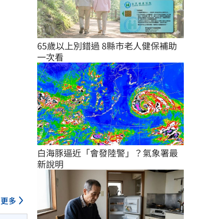
65歲以上別錯過 8縣市老人健保補助
一次看
白海豚逼近「會發陸警」？氣象署最
新說明
更多