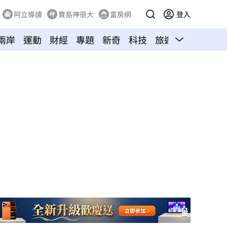
阿立導讀
寶島神很大
富房網
登入
兩岸
運動
財經
專題
新奇
科技
旅遊
汽車
寵物