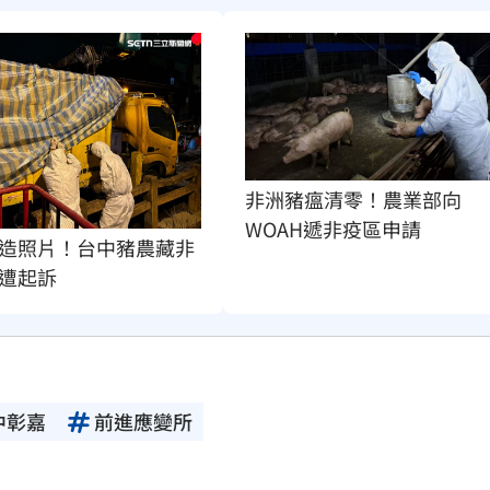
非洲豬瘟清零！農業部向
WOAH遞非疫區申請
造照片！台中豬農藏非
遭起訴
中彰嘉
前進應變所