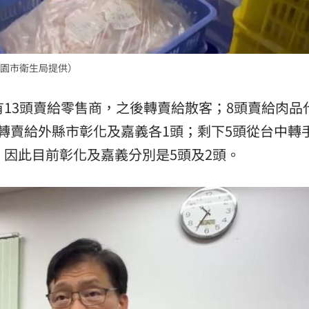
園市衛生局提供）
有13頭賣給零售商，之後轉賣給散客；8頭賣給肉品
轉賣給外縣市彰化及嘉義各1頭；剩下5頭從台中轉
，因此目前彰化及嘉義分別是5頭及2頭。