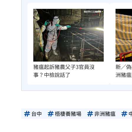
豬瘟起訴豬農父子3官員沒
新／偽
事？中檢說話了
洲豬瘟
台中
梧棲養豬場
非洲豬瘟