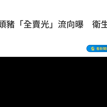
光了
13:51
深
13:49
8頭豬「全賣光」流向曝 衛
截肢
13:45
點
13:44
亡
13:43
看新聞
了
13:38
青了
13:34
崩
13:33
道歉
13:30
鏡人
13:29