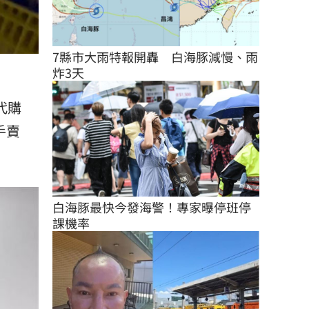
7縣市大雨特報開轟　白海豚減慢、雨
炸3天
代購
手賣
白海豚最快今發海警！專家曝停班停
課機率