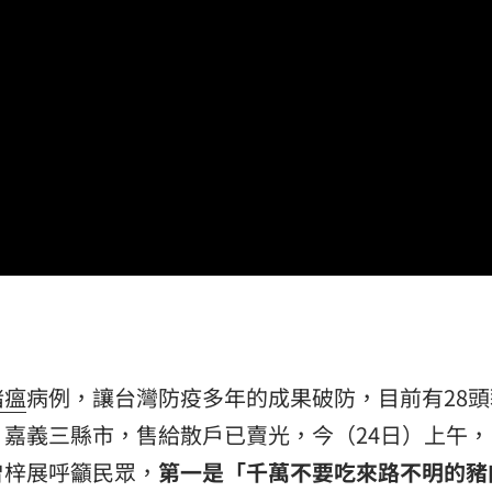
應了
13:26
5千
13:24
特報
13:21
」氣
12:00
成形
12:00
豬瘟
病例，讓台灣防疫多年的成果破防，目前有28頭
場！
10:30
嘉義三縣市，售給散戶已賣光，今（24日）上午，
曾梓展呼籲民眾，
第一是「千萬不要吃來路不明的豬
熱潮
10:00