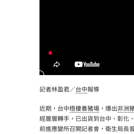
小刀驚傳離婚台玻千金 孫德榮鬆口回
台積電上看3千不夠！他估這年有望衝到
林庭謙加盟戰神 球團街頭狂發3000份
台灣彩券開獎直播中
20:31
LIVE三立+24小時直播
15:27
三立iNEWS新聞台線上直播
18:00
記者林盈君／
台中
報導
台彩父親節推新刮刮樂千萬頭獎超「爸
商場戰國來臨 台中「頂奢大道」逐漸
近期，台中
梧棲養豬場
，爆出
非洲
「拍片人的多重宇宙」職涯論壇9/12登
經層層轉手，已出貨到台中、彰化、
前進應變所
召開記者會，衛生局長
8國球員齊聚高雄 Formosa 7s掀足球