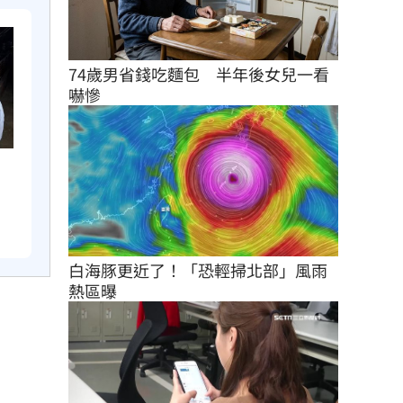
74歲男省錢吃麵包　半年後女兒一看
嚇慘
白海豚更近了！「恐輕掃北部」風雨
熱區曝