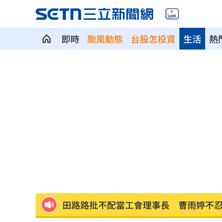
即時
颱風動態
台股怎投資
生活
熱
阿中喊真相浮出水面 網淚：謝謝守護
詐10億女律曾任中市法律顧問？市府澄
【迪士尼】串流升級 短影音拓新商機
男星聞「同事抽菸味道」不敢講表情成
【迪士尼】Q3亮眼 幕後推手帶動雙引
混兄弟跑路去大陸…想擺脫發現父擁9房
田路路批不配當工會理事長 曹雨婷不