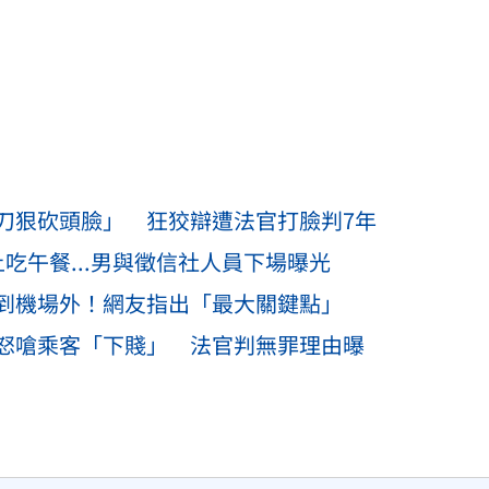
刀狠砍頭臉」 狂狡辯遭法官打臉判7年
吃午餐...男與徵信社人員下場曝光
到機場外！網友指出「最大關鍵點」
怒嗆乘客「下賤」 法官判無罪理由曝