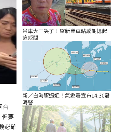
吊車大王哭了！望新豐車站感謝憶起
這瞬間
新／白海豚逼近！氣象署宣布14:30發
海警
回台
，但要
務必確