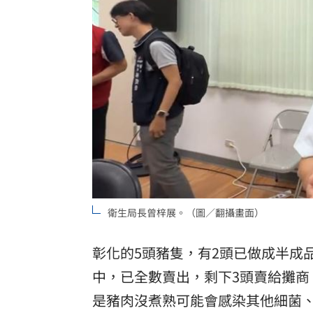
衛生局長曾梓展。（圖／翻攝畫面）
彰化的5頭豬隻，有2頭已做成半成
中，已全數賣出，剩下3頭賣給攤
是豬肉沒煮熟可能會感染其他細菌