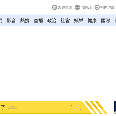
娛樂星聞
iNEWS
祝你健康
門
影音
熱搜
直播
政治
社會
娛樂
健康
國際
台灣
14:08
清
14:03
14:03
迷因
13:58
擎
13:58
產
13:52
忍了
13:51