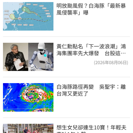
明放颱風假？白海豚「最新暴
風侵襲率」曝
黃仁勳點名「下一波浪潮」鴻
海集團率先大爆發 台股這族
群全面噴出
(2026年08月06日)
白海豚路徑再變　吳聖宇：離
台灣又更近了
想生女兒卻連生10寶！年輕夫