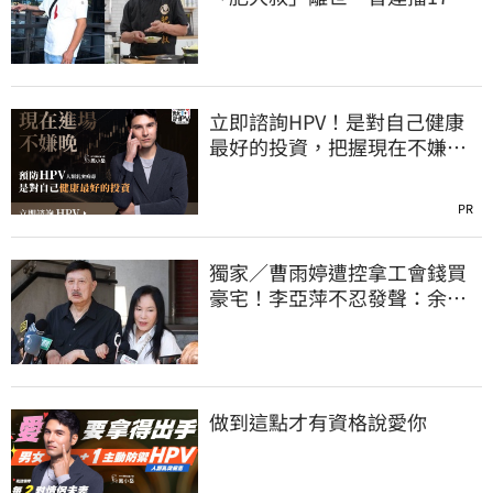
時辛酸面曝
立即諮詢HPV！是對自己健康
最好的投資，把握現在不嫌
晚！
PR
獨家／曹雨婷遭控拿工會錢買
豪宅！李亞萍不忍發聲：余天
管工會都貼錢
做到這點才有資格說愛你