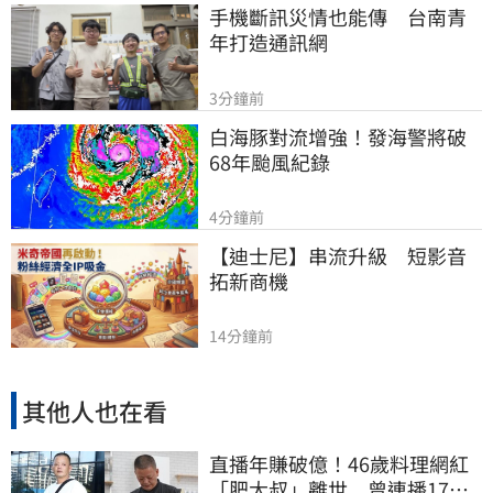
手機斷訊災情也能傳　台南青
年打造通訊網
3分鐘前
白海豚對流增強！發海警將破
68年颱風紀錄
4分鐘前
【迪士尼】串流升級　短影音
拓新商機
14分鐘前
其他人也在看
直播年賺破億！46歲料理網紅
「肥大叔」離世 曾連播17小