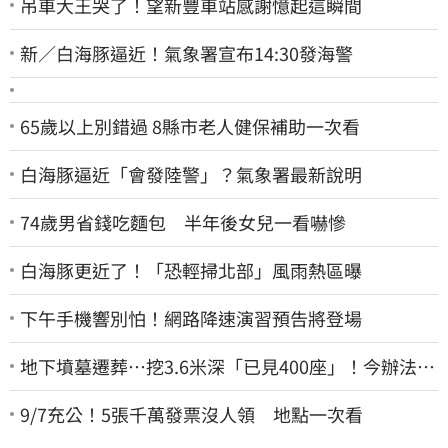
吊車大王哭了！望新豐車站感謝憶起這瞬間
新／白海豚逼近！氣象署宣布14:30發海警
65歲以上別錯過 8縣市老人健保補助一次看
白海豚逼近「會發陸警」？氣象署最新說明
74歲男省錢吃麵包 半年後女兒一看嚇慘
白海豚更近了！「恐輕掃北部」風雨熱區曝
下午手機響別怕！網路降速演習預告將登場
地下墳墓遷葬…挖3.6米深「已見400座」！今辦法會
安撫祖先
9/7充公！5張千萬發票沒人領 地點一次看