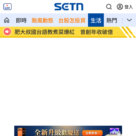
登入
即時
颱風動態
台股怎投資
生活
熱門
影音
重點
肥大叔國台語教煮菜爆紅 曾創年收破億
阿中喊
灣