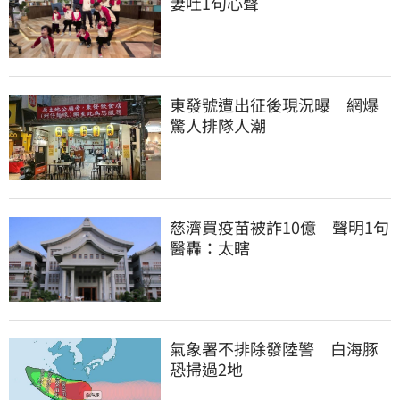
妻吐1句心聲
東發號遭出征後現況曝　網爆
驚人排隊人潮
慈濟買疫苗被詐10億　聲明1句
醫轟：太瞎
氣象署不排除發陸警　白海豚
恐掃過2地