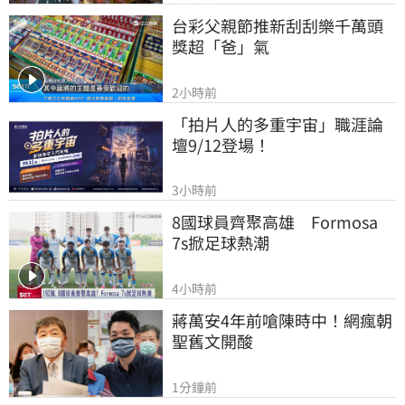
台彩父親節推新刮刮樂千萬頭
獎超「爸」氣
2小時前
「拍片人的多重宇宙」職涯論
壇9/12登場！
3小時前
8國球員齊聚高雄　Formosa 
7s掀足球熱潮
4小時前
蔣萬安4年前嗆陳時中！網瘋朝
聖舊文開酸
1分鐘前