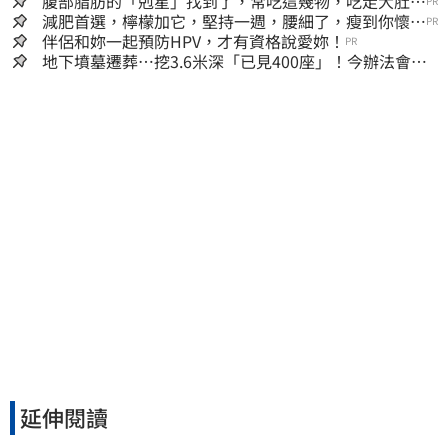
腹部脂肪的「剋星」找到了，常吃這幾物，吃走大肚
PR
囊，瘦出小蠻腰
減肥首選，檸檬加它，堅持一週，腰細了，瘦到你懷疑
PR
人生
伴侶和妳一起預防HPV，才有資格說愛妳！
PR
地下墳墓遷葬…挖3.6米深「已見400座」！今辦法會安
撫祖先
延伸閱讀