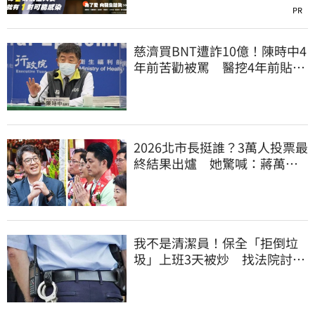
PR
慈濟買BNT遭詐10億！陳時中4
年前苦勸被罵 醫挖4年前貼
文：藍白全翻車
2026北市長挺誰？3萬人投票最
終結果出爐 她驚喊：蔣萬安
真該緊張了
我不是清潔員！保全「拒倒垃
圾」上班3天被炒 找法院討公
道結果出爐