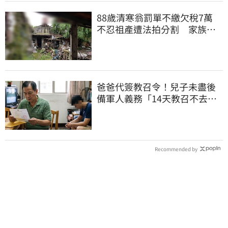
88歲清寒翁罰單不繳欠稅7萬
不忍祖產遭法拍分割 家族按
月代繳償債
爸爸代簽教召令！兒子未盡後
備軍人義務「14天教召不去」
換3個月刑期
Recommended by