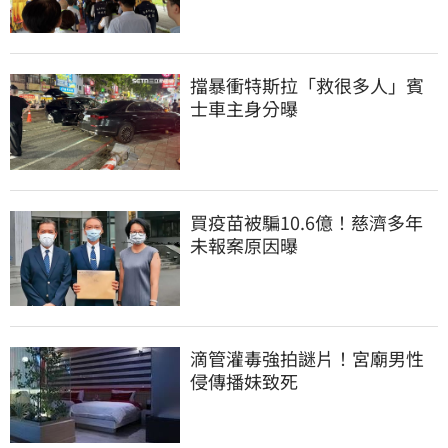
擋暴衝特斯拉「救很多人」賓
士車主身分曝
買疫苗被騙10.6億！慈濟多年
未報案原因曝
滴管灌毒強拍謎片！宮廟男性
侵傳播妹致死