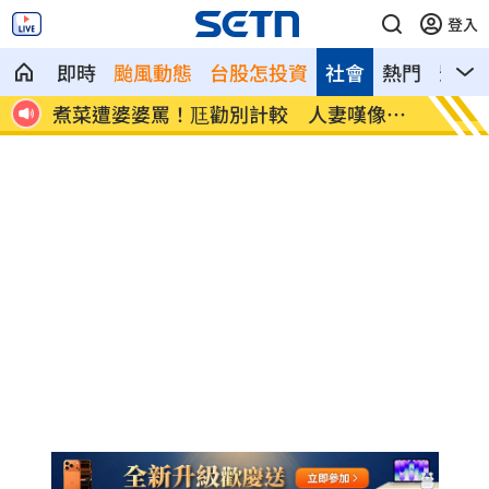
登入
即時
颱風動態
台股怎投資
社會
熱門
影音
像台
新／白海豚近北部海面！氣象署發豪雨特
南電Q
報