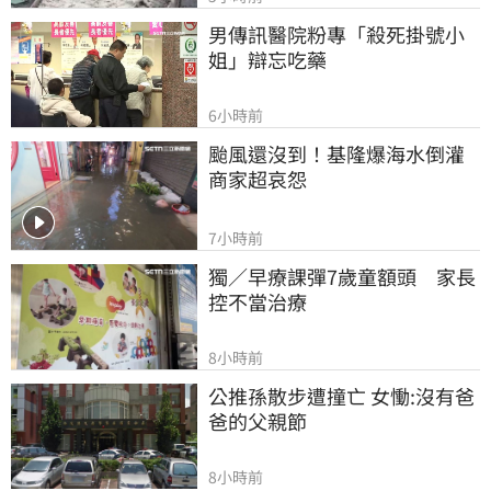
男傳訊醫院粉專「殺死掛號小
姐」辯忘吃藥
6小時前
颱風還沒到！基隆爆海水倒灌 
商家超哀怨
7小時前
獨／早療課彈7歲童額頭　家長
控不當治療
8小時前
公推孫散步遭撞亡 女慟:沒有爸
爸的父親節
8小時前