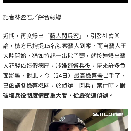
記者林盈君／綜合報導
近期，再度爆出「
藝人
閃兵案
」，引發社會輿
論，檢方已拘提15名涉案藝人到案，而自藝人王
大陸開始，猶如拉起一串粽子頭，就接連爆出藝
人花錢偽造假病歷，涉嫌
逃避兵役
，帶來許多負
面影響，對此，今（24日）
最高檢察署
出手了，
已函請各檢察機關，於偵辦「閃兵」案件時，
對
破壞兵役制度
情節重大
者，從嚴從速偵辦。