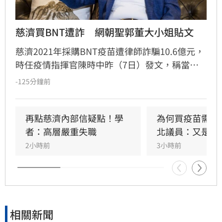
慈濟買BNT遭詐　網朝聖郭董大小姐貼文
慈濟2021年採購BNT疫苗遭律師詐騙10.6億元，
時任疫情指揮官陳時中昨（7日）發文，稱當年
早就苦口婆心要提防掮客，卻遭在野攻擊抹黑；
-125分鐘前
隨後綠營群起跟進，將慈濟受騙歸咎在野，強調
政府從未阻擋民間採購疫苗。然而另一派意見認
為，慈濟固然被當盤子詐騙，但和疫情爆發後疫
再點慈濟內部信疑點！學
為何買疫苗需要
苗確實不足，根本是兩碼事，批評綠營偷換概念
者：高層嚴重失職
北議員：又是中
洗記憶的手法太過粗糙。更有大批網友回顧郭台
2小時前
3小時前
銘2023年「大小姐說不要買」的貼文，認為內容
較符合當初疫苗採購受政治因素卡關或延遲的時
間線 。
相關新聞