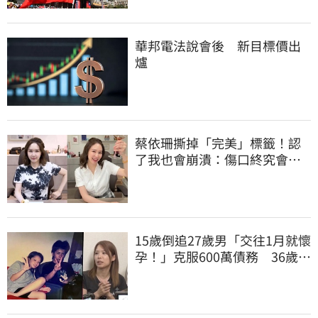
華邦電法說會後 新目標價出
爐
蔡依珊撕掉「完美」標籤！認
了我也會崩潰：傷口終究會癒
合
15歲倒追27歲男「交往1月就懷
孕！」克服600萬債務 36歲美
魔女當阿嬤了