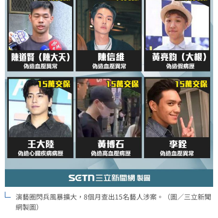
演藝圈閃兵風暴擴大，8個月查出15名藝人涉案。（圖／三立新聞
網製圖）