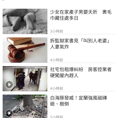
少女在家產子男嬰夭折　裹毛
巾藏住處多日
3小時前
拆監獄家書見「叫別人老婆」
人妻氣炸
4小時前
社宅包租爆糾紛　房客控業者
硬闖屋內趕人
4小時前
白海豚發威！宜蘭強風磁磚
砸、樹倒
5小時前