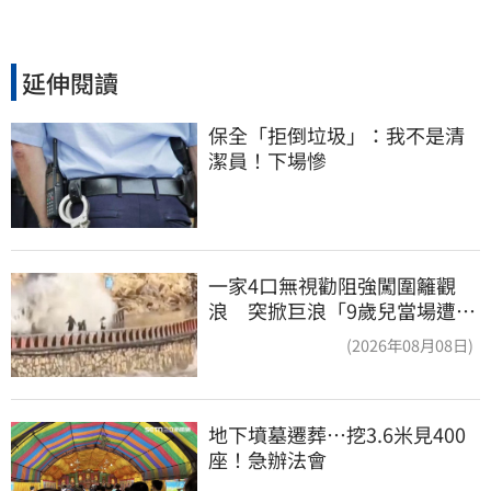
延伸閱讀
保全「拒倒垃圾」：我不是清
潔員！下場慘
一家4口無視勸阻強闖圍籬觀
浪 突掀巨浪「9歲兒當場遭捲
入海」
(2026年08月08日)
地下墳墓遷葬…挖3.6米見400
座！急辦法會