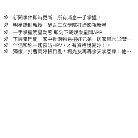
新聞事件即時更新 所有消息一手掌握！
明星講師親授！醒吾三立學院打造影視新星
一手掌握明星動態 即刻下載娛樂星聞APP
下週鬼門開！家中掛兩物易招好兄弟 居家風水12禁忌
快檢查
伴侶和妳一起預防HPV，才有資格說愛妳！
PR
獨家／批曹雨婷帳目亂！楊光友再轟余天李亞萍：他們
工會跟演藝圈沒關