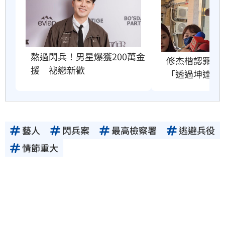
熬過閃兵！男星爆獲200萬金
修杰楷認罪求
援　祕戀新歡
「透過坤達」
藝人
閃兵案
最高檢察署
逃避兵役
情節重大