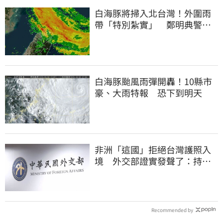
白海豚將掃入北台灣！外圍雨
帶「特別紮實」 鄭明典警告
別出門
白海豚颱風雨彈開轟！10縣市
豪、大雨特報 恐下到明天
非洲「這國」拒絕台灣護照入
境 外交部證實發聲了：持續
交涉聯繫
Recommended by