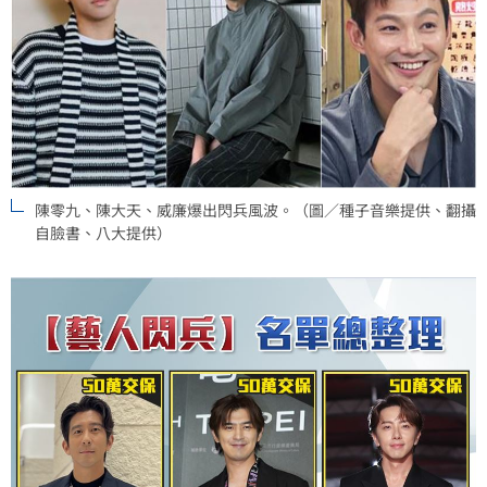
陳零九、陳大天、威廉爆出閃兵風波。（圖／種子音樂提供、翻攝
自臉書、八大提供）