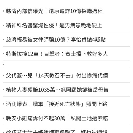
慈濟內部信曝光！還原遭詐10億採購過程
精神科名醫驚爆性侵！逼男病患跪地硬上
慈濟輕易被女律師騙10億？李怡貞拋4疑點
特斯拉撞12車！目擊者：賓士擋下救好多人
父代簽…兒「14天教召不去」付出慘痛代價
植物人妻獲賠1035萬…尪照顧她卻被岳母告
酒測爆表！職軍「接近死亡狀態」照開上路
晚安小雞痛訴付不起30萬！私闖土地遭索賠
徐巧芯大姑夫婿律師棄保跑了 媽也被通緝