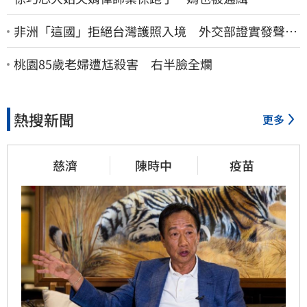
非洲「這國」拒絕台灣護照入境 外交部證實發聲
了：持續交涉聯繫
桃園85歲老婦遭尪殺害 右半臉全爛
熱搜新聞
更多
慈濟
陳時中
疫苗