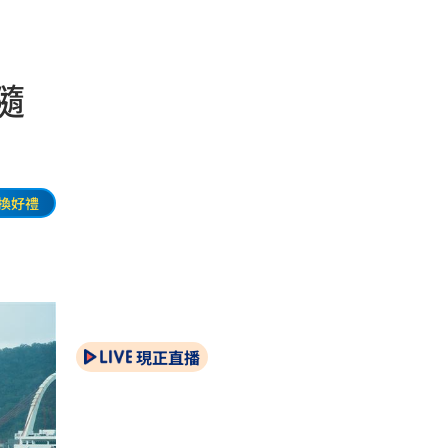
隨
換好禮
現正直播