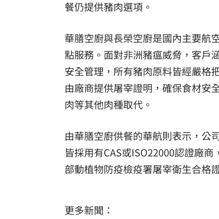
餐
仍提供豬肉選項。
8國球員齊聚高雄 Formosa 7s掀足球
華膳空廚與長榮空廚是國內主要航
理想混蛋號召粉絲跨海追星吃美食！
18:
點服務。面對非洲豬瘟威脅，客戶
安全管理，所有豬肉原料皆經嚴格把
由廠商提供屠宰證明，確保食材安
肉等其他肉種取代。
由華膳空廚供餐的華航則表示，公
皆採用有CAS或ISO22000認
部動植物防疫檢疫署屠宰衛生合格
更多新聞：