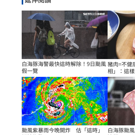
白海豚海警最快這時解除！9日颱風
豬肉=不健
假一覽
相」：這樣
颱風紫暴雨今晚開炸　估「這時」
白海豚颱風