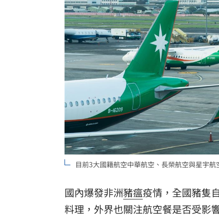
波克夏出手 砸百億美元投資Alphabet
黃仁勳告白喜歡華莎！她尬稱：不知他
風大雨大沒放假？她轟蔣萬安用1句話卸
白海豚沒陸警卻比巴威有感！氣象署曝
台灣彩券開獎直播中
20:31
LIVE三立+24小時直播
15:27
三立iNEWS新聞台線上直播
18:00
目前3大國籍航空中華航空、長榮航空與星宇航
台彩父親節推新刮刮樂千萬頭獎超「爸
商場戰國來臨 台中「頂奢大道」逐漸
國內爆發非洲
豬瘟
疫情，全國豬隻自
料理，外界也關注航空餐是否受影響
「拍片人的多重宇宙」職涯論壇9/12登