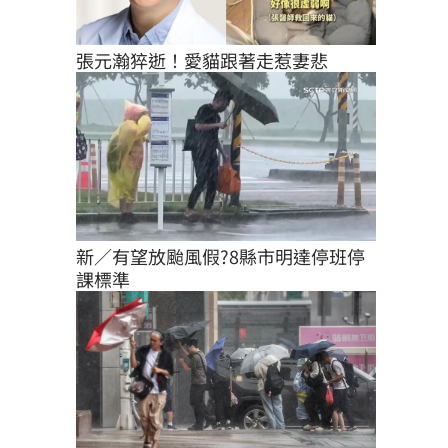
張元瀚猝逝！愛貓跟著走惹妻悲
新／有望放颱風假?8縣市明達停班停
課標準