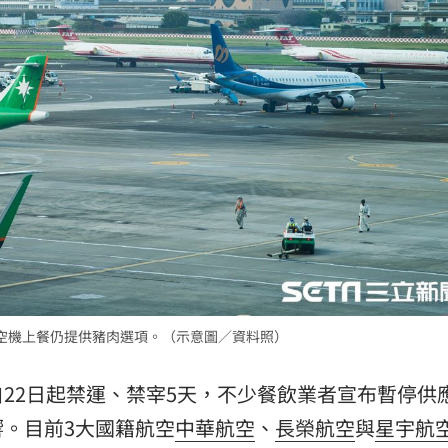
18:12
是誰
18:10
責
18:09
關鍵
18:09
空機上餐仍提供豬肉選項。（示意圖／資料照）
」氣
12:00
成形
22日起禁運、禁宰5天，不少餐飲業者宣布暫停供
12:00
。目前3大國籍航空
中華航空
、
長榮航空
與
星宇航
場！
10:30