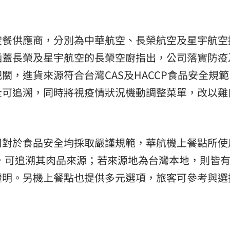
熱潮
10:00
空餐供應商，分別為中華航空、長榮航空及星宇航空
15
涵蓋長榮及星宇航空的長榮空廚指出，公司落實防疫
關，進貨來源符合台灣CAS及HACCP食品安全規
全可追溯，同時將視疫情狀況機動調整菜單，改以雞
司對於食品安全均採取嚴謹規範，華航機上餐點所使
證廠商，可追溯其肉品來源；若來源地為台灣本地，則皆
證明。另機上餐點也提供多元選項，旅客可參考與選