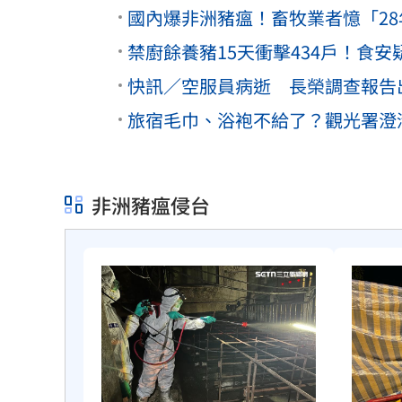
國內爆非洲豬瘟！畜牧業者憶「2
禁廚餘養豬15天衝擊434戶！食安
快訊／空服員病逝 長榮調查報告
旅宿毛巾、浴袍不給了？觀光署澄
非洲豬瘟侵台