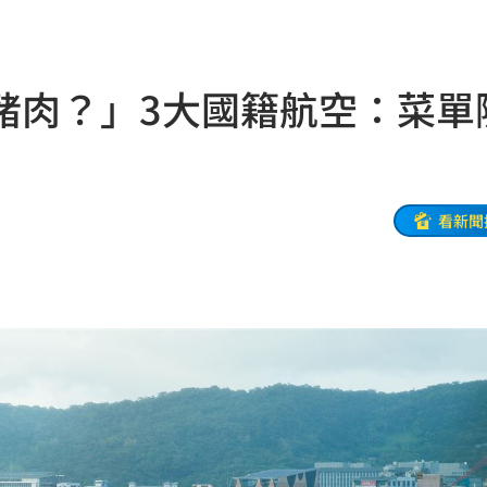
晚
18:32
應了
18:31
豬肉？」3大國籍航空：菜單
18:27
被笑
18:27
慘了
18:25
看新聞
誤會
18:18
是你
18:18
聲了
18:13
逞
18:13
手
18:12