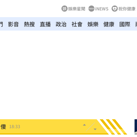
娛樂星聞
iNEWS
祝你健康
門
影音
熱搜
直播
政治
社會
娛樂
健康
國際
雙金
18:43
大咖
18:40
困
18:37
」
18:36
錢
18:34
看傻
18:33