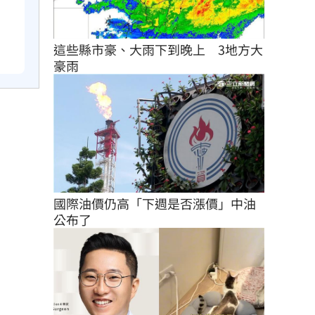
這些縣市豪、大雨下到晚上　3地方大
豪雨
國際油價仍高「下週是否漲價」中油
公布了