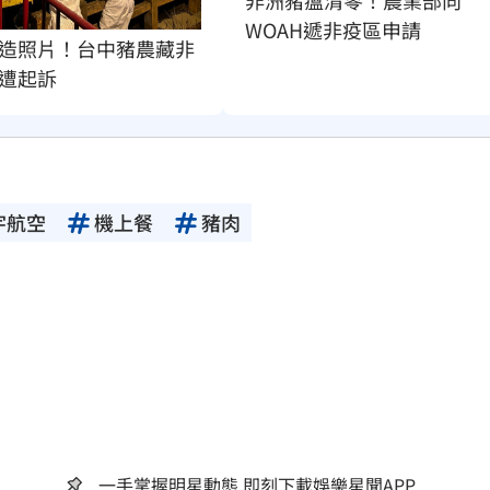
WOAH遞非疫區申請
造照片！台中豬農藏非
遭起訴
宇航空
機上餐
豬肉
一手掌握明星動態 即刻下載娛樂星聞APP