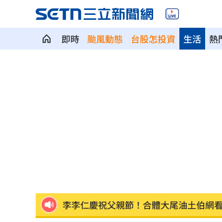
即時
颱風動態
台股怎投資
生活
熱
震後徒手搬瓦礫救人 委國舉重名將摘
魯冰花原唱隔13年開唱 台下驚見一票
長野安曇野暴雨釀土石流 390住宿客受
白海豚轉輕颱！最快「今夜脫離暴風圈
獨／曝YT暫停更3週 南珉貞：不是因為
李李仁慶祝父親節！合體大尾油土伯網