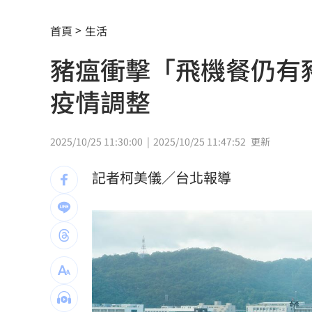
小孩不願繫安全帶！全機乘客慘滯留一
首頁
生活
傳與女員工婚外情助升遷 FIFA主席回
豬瘟衝擊「飛機餐仍有
台灣高中生超神！這賽事拿下1金2銀2銅
疫情調整
二伯衣印哈哈鄙卑 專家：別穿去日本
向中國洩半導體機密 前SK海力士員工
2025/10/25 11:30:00
2025/10/25 11:47:52
更新
基隆房仲淹水控回覆不實 公所：門牌
記者柯美儀／台北報導
戰疫苗！他再批蔣萬安：神也是你鬼也
星二代闖好聲音挨轟 歌手親姊心疼發
命理師騙「子宮有嬰靈」拿雞蛋性侵得
42歲情色片女星閃嫁 對象是前職棒投