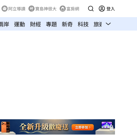
阿立導讀
寶島神很大
富房網
登入
兩岸
運動
財經
專題
新奇
科技
旅遊
汽車
寵物