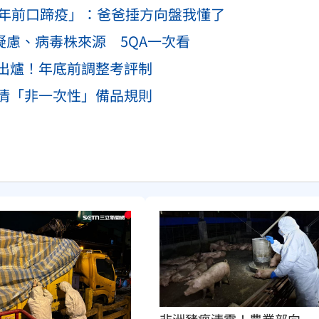
8年前口蹄疫」：爸爸捶方向盤我懂了
疑慮、病毒株來源 5QA一次看
出爐！年底前調整考評制
清「非一次性」備品規則
非洲豬瘟清零！農業部向