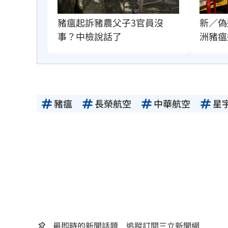
豬瘟起訴豬農父子3官員沒
新／偽
事？中檢說話了
洲豬瘟
豬瘟
長榮航空
中華航空
星
最即時的新聞話題 追蹤訂閱三立新聞網