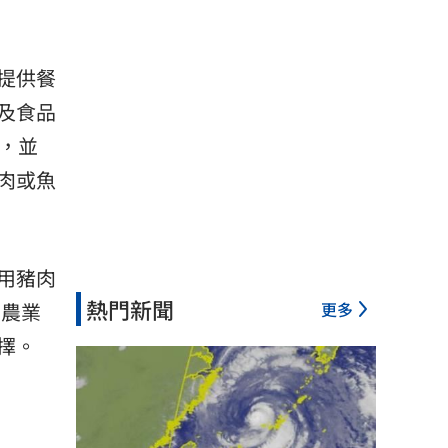
提供餐
及食品
範，並
肉或魚
用豬肉
熱門新聞
更多
有農業
擇。