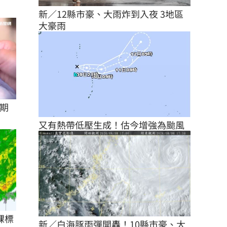
新／12縣市豪、大雨炸到入夜 3地區
大豪雨
逾期
又有熱帶低壓生成！估今增強為颱風
課標
新／白海豚雨彈開轟！10縣市豪、大