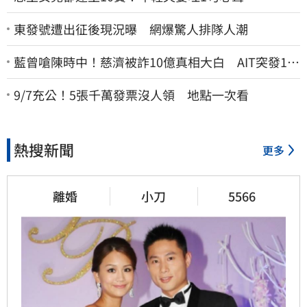
東發號遭出征後現況曝 網爆驚人排隊人潮
藍曾嗆陳時中！慈濟被詐10億真相大白 AIT突發1文
酸爆…他笑：真的很會
9/7充公！5張千萬發票沒人領 地點一次看
熱搜新聞
更多
離婚
小刀
5566