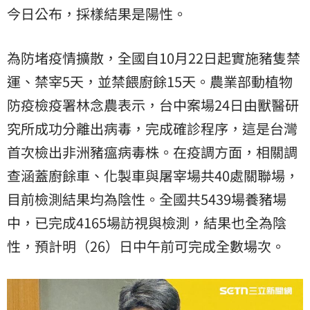
今日公布，採樣結果是陽性。
為防堵疫情擴散，全國自10月22日起實施豬隻禁
運、禁宰5天，並禁餵廚餘15天。農業部動植物
防疫檢疫署林念農表示，台中案場24日由獸醫研
究所成功分離出病毒，完成確診程序，這是台灣
首次檢出非洲豬瘟病毒株。在疫調方面，相關調
查涵蓋廚餘車、化製車與屠宰場共40處關聯場，
目前檢測結果均為陰性。全國共5439場養豬場
中，已完成4165場訪視與檢測，結果也全為陰
性，預計明（26）日中午前可完成全數場次。