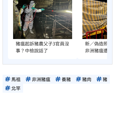
豬瘟起訴豬農父子3官員沒
新／偽造照片
事？中檢說話了
非洲豬瘟遭起
馬祖
非洲豬瘟
養豬
豬肉
豬
北竿