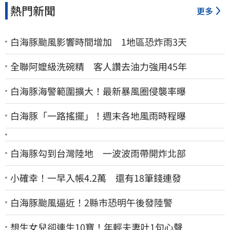
熱門新聞
更多
白海豚颱風影響時間增加 1地區恐炸雨3天
全聯阿嬤級洗碗精 客人讚去油力強用45年
白海豚海警範圍擴大！最新暴風圈侵襲率曝
白海豚「一路搖擺」！週末各地風雨時程曝
白海豚勾到台灣陸地 一波波雨帶開炸北部
小確幸！一早入帳4.2萬 還有18筆錢連發
白海豚颱風逼近！2縣市恐明午後發陸警
想生女兒卻連生10寶！年輕夫妻吐1句心聲