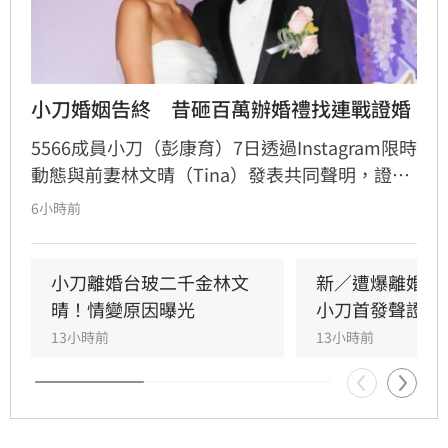
小刀婚姻告終　昔砸百萬辦婚禮找連戰證婚
5566成員小刀（彭康育）7日透過Instagram限時
動態與前妻林文晴（Tina）發表共同聲明，證實
兩人已結束14年婚姻。聲明中表示，兩人其實已
6小時前
分開一段時間，但至今仍是「充滿愛的一家
人」，彼此給予最深的祝福與支持，未來也將共
同陪伴、守護一對子女成長，同時希望外界尊重
小刀離婚台玻二千金林文
新／遭爆離婚台
雙方決定，之後不再對離婚一事做任何回應。
晴！情變原因曝光
小刀首發聲證實
13小時前
13小時前