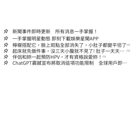
新聞事件即時更新 所有消息一手掌握！
一手掌握明星動態 即刻下載娛樂星聞APP
檸檬搭配它，臉上斑點全部消失了，小肚子都變平坦了
PR
起床就先做件事，沒三天小腹就不見了! 肚子一天天變
PR
小！
伴侶和妳一起預防HPV，才有資格說愛妳！
PR
ChatGPT震撼宣布將取消這項功能限制 全球用戶即刻
起「免費」用到飽