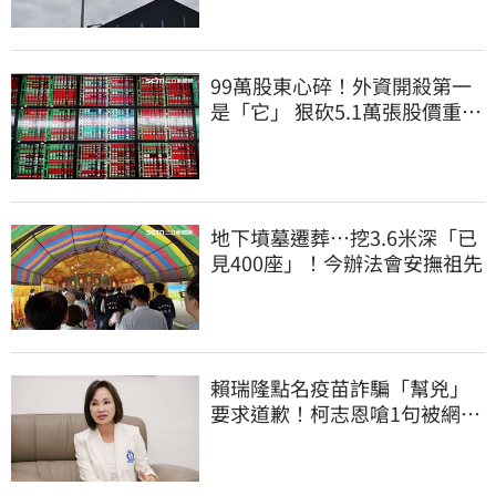
99萬股東心碎！外資開殺第一
是「它」 狠砍5.1萬張股價重挫
近5%
地下墳墓遷葬…挖3.6米深「已
見400座」！今辦法會安撫祖先
賴瑞隆點名疫苗詐騙「幫兇」
要求道歉！柯志恩嗆1句被網罵
爆