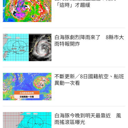
「這時」才趨緩
白海豚劇烈降雨來了　8縣市大
雨特報開炸
不斷更新／8日國籍航空、船班
異動一次看
白海豚今晚到明天最靠近　風
雨搖滾區曝光