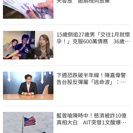
天發放 逾期視同放棄
15歲倒追27歲男「交往1月就懷
孕！」克服600萬債務 36歲美
魔女當阿嬤了
下週恐跌破半年線！陳嘉偉警
告台股反彈屬「逃命波」：空
頭大屠殺剛開始
藍曾嗆陳時中！慈濟被詐10億
真相大白 AIT突發1文酸爆…
他笑：真的很會