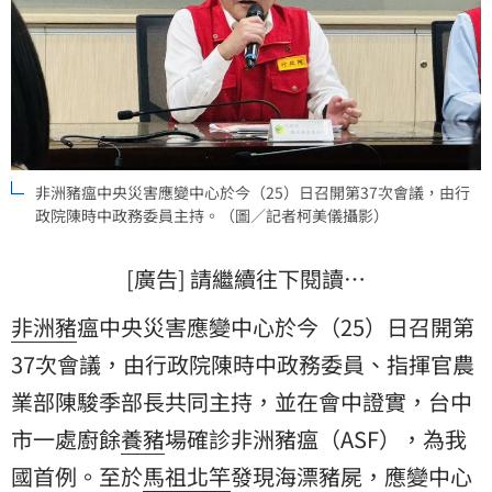
非洲豬瘟中央災害應變中心於今（25）日召開第37次會議，由行
政院陳時中政務委員主持。（圖／記者柯美儀攝影）
[廣告] 請繼續往下閱讀…
非洲
豬
瘟中央災害應變中心於今（25）日召開第
37次會議，由行政院陳時中政務委員、指揮官農
業部陳駿季部長共同主持，並在會中證實，台中
市一處廚餘
養豬
場確診非洲豬瘟（ASF），為我
國首例。至於
馬祖
北竿
發現海漂豬屍，應變中心