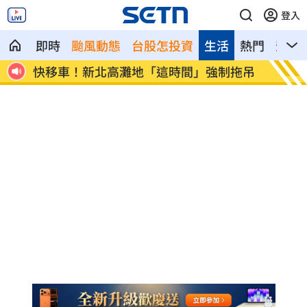
登入
即時
颱風動態
台股怎投資
生活
熱門
影音
吐槽
快移車！新北高灘地「這時間」強制拖吊
奉獻醫
世