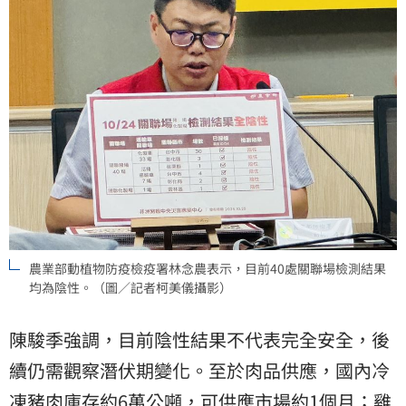
農業部動植物防疫檢疫署林念農表示，目前40處關聯場檢測結果
均為陰性。（圖／記者柯美儀攝影）
陳駿季強調，目前陰性結果不代表完全安全，後
續仍需觀察潛伏期變化。至於肉品供應，國內冷
凍
豬肉
庫存約6萬公噸，可供應市場約1個月；雞