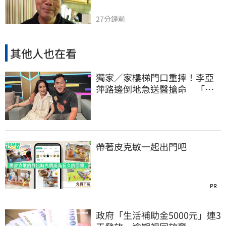
27分鐘前
其他人也在看
獨家／家樓梯門口重摔！李亞
萍路邊倒地急送醫搶命 「最
新傷況」曝
帶著皮克敏一起出門吧
PR
政府「生活補助金5000元」連3