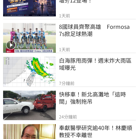
1天前
8國球員齊聚高雄　Formosa 
7s掀足球熱潮
1天前
白海豚甩雨彈！週末炸大雨區
域曝光
7分鐘前
快移車！新北高灘地「這時
間」強制拖吊
24分鐘前
奉獻醫學研究逾40年！林慶順
教授不幸離世