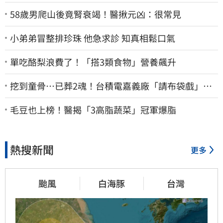
58歲男爬山後竟腎衰竭！醫揪元凶：很常見
小弟弟冒整排珍珠 他急求診 知真相鬆口氣
單吃酪梨浪費了！「搭3類食物」營養飆升
挖到童骨…已葬2魂！台積電嘉義廠「請布袋戲」原
因曝
毛豆也上榜！醫揭「3高脂蔬菜」冠軍爆脂
熱搜新聞
更多
颱風
白海豚
台灣