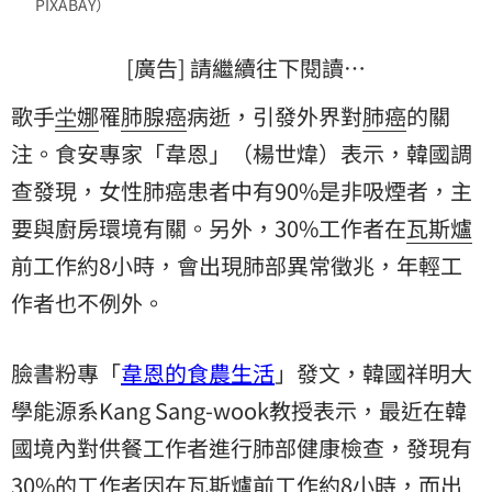
PIXABAY）
[廣告] 請繼續往下閱讀…
歌手
坣娜
罹
肺腺癌
病逝，引發外界對
肺癌
的關
注。食安專家「韋恩」（楊世煒）表示，韓國調
查發現，女性肺癌患者中有90%是非吸煙者，主
要與廚房環境有關。另外，30%工作者在
瓦斯爐
前工作約8小時，會出現肺部異常徵兆，年輕工
作者也不例外。
臉書粉專「
韋恩的食農生活
」發文，韓國祥明大
學能源系Kang Sang-wook教授表示，最近在韓
國境內對供餐工作者進行肺部健康檢查，發現有
30%的工作者因在瓦斯爐前工作約8小時，而出