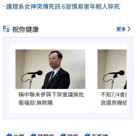
護理系女神突傳死訊 6習慣易害年輕人猝死
祝你健康
更多
稱中聯未參與下架會議挨批 
不知7/4會議
衛福部:無欺瞞
良還原癥結點