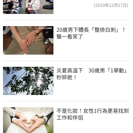
到、今發監執行
(2019年12月17日)
20歲男下體長「整排白刺」！
醫一看笑了
炎夏高溫下　30歲男「1舉動」
秒猝逝！
不是化妝！女性1行為更易找到
工作和伴侶