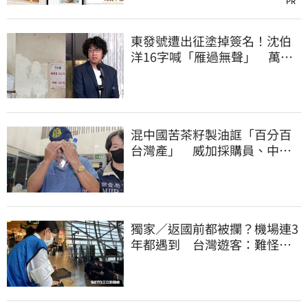
PR
東發號遭出征塗掉簽名！沈伯
洋16字喊「雁過無聲」 萬人
讚：這就是高度
混中國苦茶籽製油誆「百分百
台灣產」 威加採購員、中間
人收押禁見
獨家／返國前都被攔？機場連3
年都遇到 台灣遊客：難怪日
本觀光這麼強