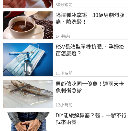
30分鐘前
喝這種冰拿鐵　30歲男劇烈腹
痛、險洗腎！
1小時前
RSV長效型單株抗體.、孕婦疫
苗怎麼選？
11小時前
男節儉吃同一條魚！連兩天卡
魚刺衝急診
12小時前
DIY能緩解鼻塞？醫：一發不行
就來兩發