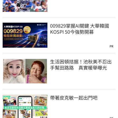
系列賽慘遭橫掃
009829掌握AI關鍵 大華韓國
KOSPI 50今強勢開募
PR
生活困頓拮据！池秋美不忍出
手幫田路路 真實暖舉曝光
帶著皮克敏一起出門吧