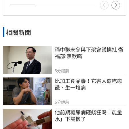
球、沖繩旅遊者亦需提高警覺，隨時關注颱風動
態以策安全。
相關新聞
稱中聯未參與下架會議挨批 衛
福部:無欺瞞
5分鐘前
比加工食品毒！它害人愈吃愈
餓、生一堆病
6分鐘前
他前期糖尿病砸錢狂喝「能量
水」下場慘了