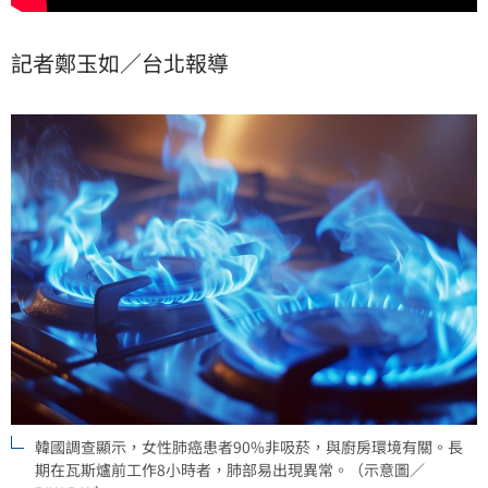
記者鄭玉如／台北報導
韓國調查顯示，女性肺癌患者90%非吸菸，與廚房環境有關。長
期在瓦斯爐前工作8小時者，肺部易出現異常。（示意圖／