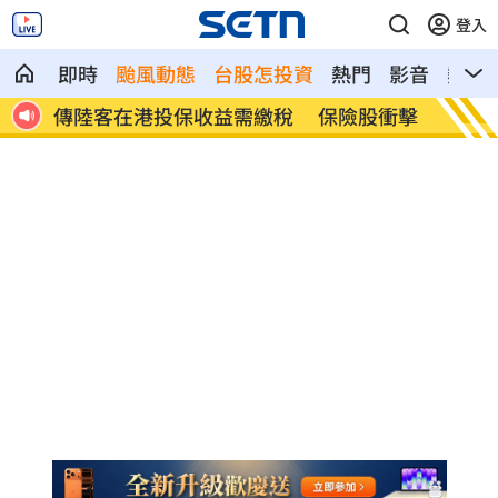
登入
即時
颱風動態
台股怎投資
熱門
影音
熱搜
都喜
傳陸客在港投保收益需繳稅 保險股衝擊
Goo
4%