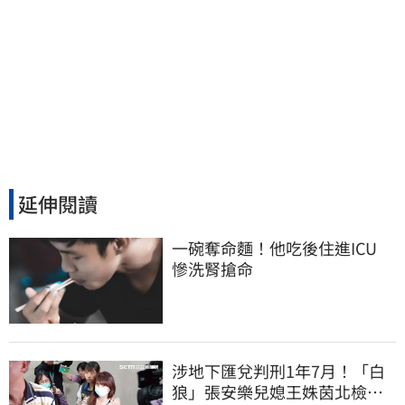
延伸閱讀
一碗奪命麵！他吃後住進ICU　
慘洗腎搶命
涉地下匯兌判刑1年7月！「白
狼」張安樂兒媳王姝茵北檢報