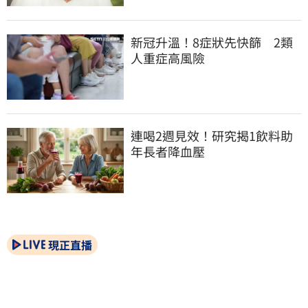
新冠升溫！8症狀先快篩　2類
人重症高風險
連喝2週見效！研究揭1飲料助
年長者降血壓
現正直播