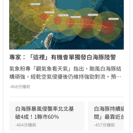
專家：「這裡」有機會單獨發白海豚陸警
氣象粉專「觀氣象看天氣」指出，颱風白海豚結
構頑強，經乾空氣侵擾後仍維持強勁對流。預估
白海豚將於8月8日至10日最接近台灣，暴風圈預
-468分鐘前
計於8日中午前後進入北部海域。氣象專家研
判，海警發布時間恐落在週五，週六可能針對連
江縣發布陸警。儘管目前預測暴風圈不直接侵襲
白海豚暴風侵襲率北北基
白海豚持續逼近
台灣本島，但路徑仍具不確定性，且與海岸線距
破4成！1縣市60％
間」最靠近台灣
離十分接近。氣象署建議民眾密切留意最新路
-464分鐘前
-457分鐘前
徑，特別是中部以北地區恐受風雨影響，前往琉