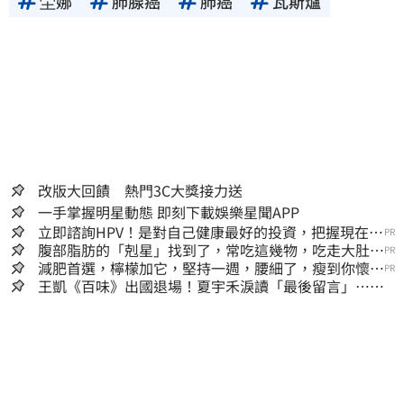
坣娜
肺腺癌
肺癌
瓦斯爐
改版大回饋 熱門3C大獎接力送
一手掌握明星動態 即刻下載娛樂星聞APP
立即諮詢HPV！是對自己健康最好的投資，把握現在不
PR
嫌晚！
腹部脂肪的「剋星」找到了，常吃這幾物，吃走大肚
PR
囊，瘦出小蠻腰
減肥首選，檸檬加它，堅持一週，腰細了，瘦到你懷疑
PR
人生
王凱《百味》出國退場！夏宇禾淚讀「最後留言」…觀
眾全鼻酸：不是演的