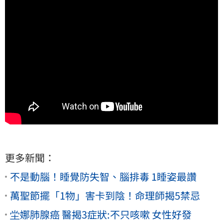
更多新聞：
不是動腦！睡覺防失智、腦排毒 1睡姿最讚
萬聖節擺「1物」害卡到陰！命理師揭5禁忌
坣娜肺腺癌 醫揭3症狀:不只咳嗽 女性好發