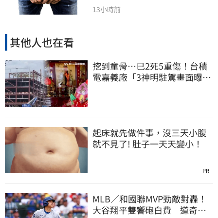
13小時前
其他人也在看
挖到童骨…已2死5重傷！台積
電嘉義廠「3神明駐駕畫面曝
光」
起床就先做件事，沒三天小腹
就不見了! 肚子一天天變小！
PR
MLB／和國聯MVP勁敵對轟！
大谷翔平雙響砲白費 道奇連2