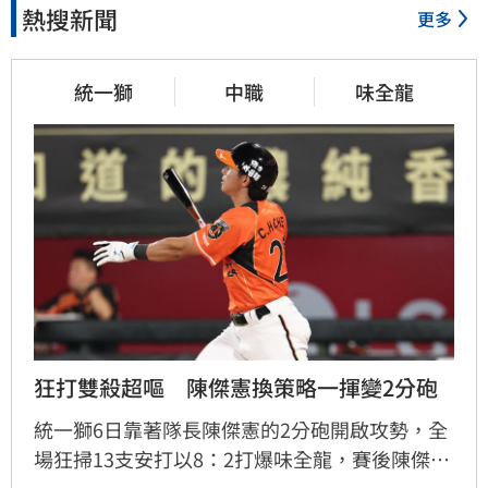
熱搜新聞
更多
統一獅
中職
味全龍
狂打雙殺超嘔　陳傑憲換策略一揮變2分砲
統一獅6日靠著隊長陳傑憲的2分砲開啟攻勢，全
場狂掃13支安打以8：2打爆味全龍，賽後陳傑憲