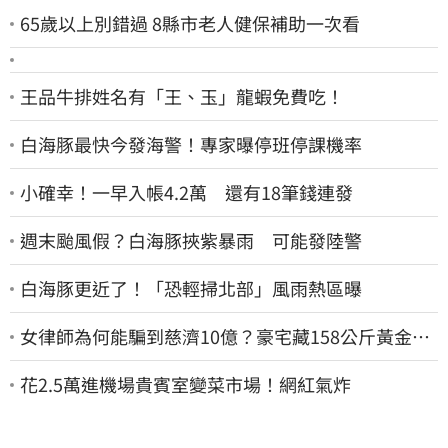
65歲以上別錯過 8縣市老人健保補助一次看
王品牛排姓名有「王、玉」龍蝦免費吃！
白海豚最快今發海警！專家曝停班停課機率
小確幸！一早入帳4.2萬 還有18筆錢連發
週末颱風假？白海豚挾紫暴雨 可能發陸警
白海豚更近了！「恐輕掃北部」風雨熱區曝
女律師為何能騙到慈濟10億？豪宅藏158公斤黃金
李怡貞驚曝背後身分
花2.5萬進機場貴賓室變菜市場！網紅氣炸