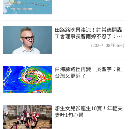
田路路晚景淒涼！許常德開轟
工會理事長曹雨婷不忍了：別
只包紅包慰問
(2026年08月06日)
白海豚路徑再變　吳聖宇：離
台灣又更近了
想生女兒卻連生10寶！年輕夫
妻吐1句心聲