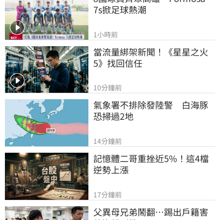
7s掀足球熱潮
1小時前
當流量綁架新聞！《星星之火
5》找回信任
10分鐘前
氣象署不排除發陸警　白海豚
恐掃過2地
14分鐘前
記憶體二哥重挫近5%！這4檔
逆勢上漲
17分鐘前
父異母兄弟鬧翻…踢出戶籍害