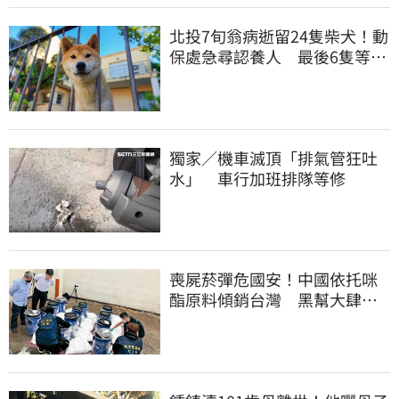
北投7旬翁病逝留24隻柴犬！動
保處急尋認養人 最後6隻等新
主人
獨家／機車滅頂「排氣管狂吐
水」 車行加班排隊等修
喪屍菸彈危國安！中國依托咪
酯原料傾銷台灣 黑幫大肆走
私震撼國安單位