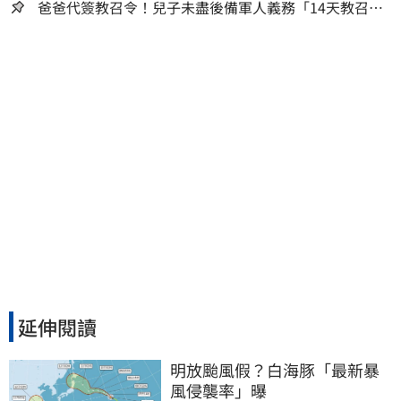
囊，瘦出小蠻腰
爸爸代簽教召令！兒子未盡後備軍人義務「14天教召不
去」換3個月刑期
延伸閱讀
明放颱風假？白海豚「最新暴
風侵襲率」曝