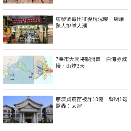
東發號遭出征後現況曝　網爆
驚人排隊人潮
7縣市大雨特報開轟　白海豚減
慢、雨炸3天
慈濟買疫苗被詐10億　聲明1句
醫轟：太瞎