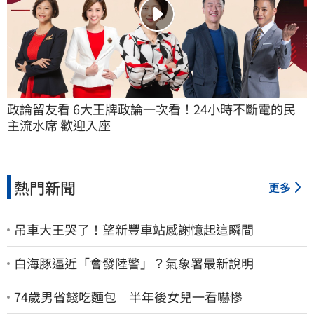
政論留友看 6大王牌政論一次看！24小時不斷電的民
主流水席 歡迎入座
熱門新聞
更多
吊車大王哭了！望新豐車站感謝憶起這瞬間
白海豚逼近「會發陸警」？氣象署最新說明
74歲男省錢吃麵包 半年後女兒一看嚇慘