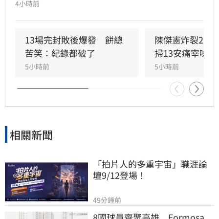
透露因為上週末自己擊出太多雙殺，當時上場只
4小時前
想著不要再打滾地球，沒想到最後一掃變成打破
僵局的全壘打。
13場完封敗後爆發　餅總
陳傑憲炸裂2分
苦笑：紀錄都破了
掃13安痛宰味全
5小時前
5小時前
相關新聞
「拍片人的多重宇宙」職涯論
壇9/12登場！
49分鐘前
8國球員齊聚高雄　Formosa 