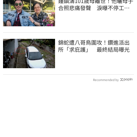
鍾鎮濤101歲母離世！他曬母子
合照悲痛發聲 淚曝不停工原
因：擺脫思念
錦蛇遭八哥鳥圍攻！鑽進派出
所「求庇護」 最終結局曝光
Recommended by