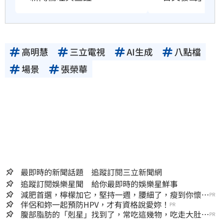
高明慧
三立電視
AI生成
八點檔
場景
張榮華
最即時的新聞話題 追蹤訂閱三立新聞網
追蹤訂閱娛樂星聞 給你最即時的娛樂星鮮事
減肥首選，檸檬加它，堅持一週，腰細了，瘦到你懷疑
PR
人生
伴侶和妳一起預防HPV，才有資格說愛妳！
PR
腹部脂肪的「剋星」找到了，常吃這幾物，吃走大肚
PR