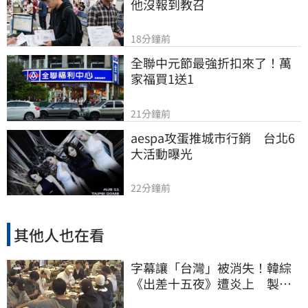
他沒報到教召
18分鐘前
全聯中元節最強折扣來了！萬
家福買1送1
21分鐘前
aespa攻蛋推城市行銷　台北6
大活動曝光
22分鐘前
其他人也在看
字幕讓「台灣」被消失！韓綜
《出差十五夜》遭炎上 製作
組發聲認錯了