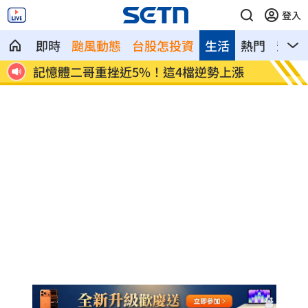
登入
即時
颱風動態
台股怎投資
生活
熱門
影音
反擊
記憶體二哥重挫近5%！這4檔逆勢上漲
轟藍營