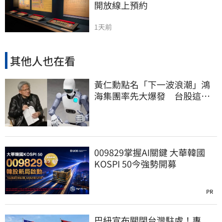
開放線上預約
1天前
其他人也在看
黃仁勳點名「下一波浪潮」鴻
海集團率先大爆發 台股這族
群全面噴出
009829掌握AI關鍵 大華韓國
KOSPI 50今強勢開募
PR
巴紐宣布關閉台灣駐處！專