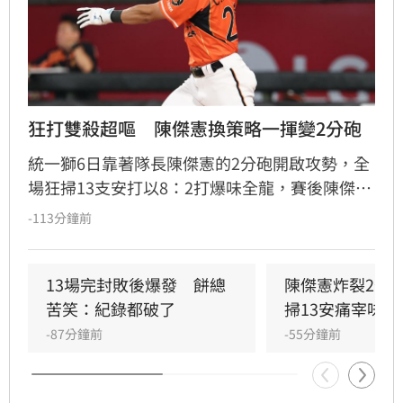
狂打雙殺超嘔　陳傑憲換策略一揮變2分砲
統一獅6日靠著隊長陳傑憲的2分砲開啟攻勢，全
場狂掃13支安打以8：2打爆味全龍，賽後陳傑憲
透露因為上週末自己擊出太多雙殺，當時上場只
-113分鐘前
想著不要再打滾地球，沒想到最後一掃變成打破
僵局的全壘打。
13場完封敗後爆發　餅總
陳傑憲炸裂2分
苦笑：紀錄都破了
掃13安痛宰味全
-87分鐘前
-55分鐘前