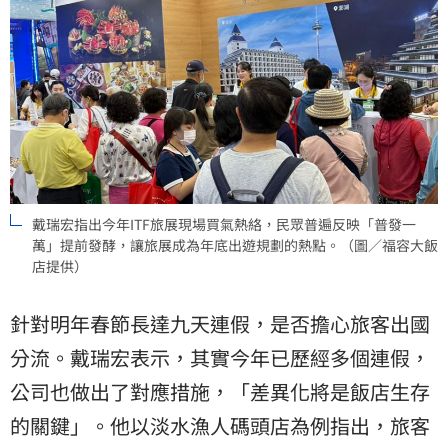
戴瑞宏指出今年ITF旅展現場買氣熱絡，民眾普遍反映「普發一
萬」提前發酵，讓旅展成為年底出遊規劃的熱點。（圖／福容大飯
店提供）
針對明年春節長達九天連假，是否擔心旅客出國
分流。戴瑞宏表示，其實今年已歷經多個連假，
公司也做出了對應措施，「差異化將是飯店生存
的關鍵」。他以淡水漁人碼頭店為例指出，旅客