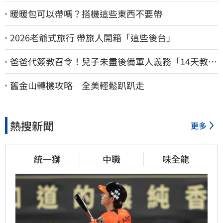
暖暖包可以帶嗎？搭機這些東西不要帶
2026老爺式旅行 帶旅人開箱「這些後台」
爸爸代簽教召令！兒子未盡後備軍人義務「14天教召
不去」換3個月刑期
舊金山轉機攻略 全美輕鬆趴趴走
熱搜新聞
更多
統一獅
中職
味全龍