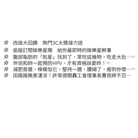
改版大回饋 熱門3C大獎接力送
追蹤訂閱娛樂星聞 給你最即時的娛樂星鮮事
腹部脂肪的「剋星」找到了，常吃這幾物，吃走大肚
PR
囊，瘦出小蠻腰
伴侶和妳一起預防HPV，才有資格說愛妳！
PR
減肥首選，檸檬加它，堅持一週，腰細了，瘦到你懷疑
PR
人生
田路路晚景淒涼！許常德開轟工會理事長曹雨婷不忍
了：別只包紅包慰問