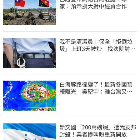
家：預示擴大對中經貿合作
我不是清潔員！保全「拒倒垃
圾」上班3天被炒 找法院討公
道結果出爐
白海豚路徑變了！最新各國預
報曝光 吳聖宇：離台灣又更
近一點
斷交國「200萬磅蝦」遭我友邦
封殺！業者慘叫盼重新開放