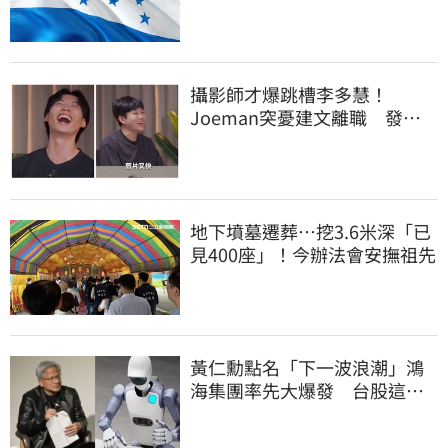
攝影師才爆跳槽李多慧！
Joeman突憂建文離職 發聲
「其實我很清楚」
地下墳墓遷葬…挖3.6米深「已
見400座」！今辦法會安撫祖先
黃仁勳點名「下一波浪潮」鴻
海集團率先大爆發 台股這族
群全面噴出