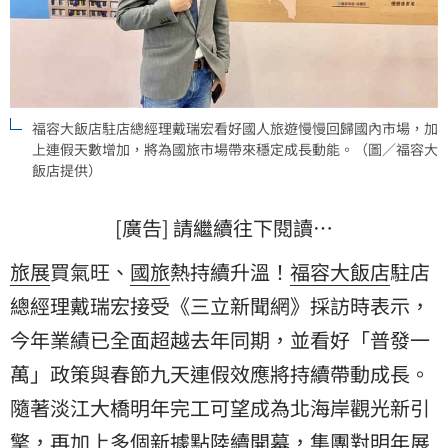
福容大飯店駐店總經理戴瑞宏看好國人旅遊慢慢回歸國內市場，加
上連假天數增加，將為國旅市場帶來穩定成長動能。（圖／福容大
飯店提供）
[廣告] 請繼續往下閱讀…
旅展
買氣旺、
國旅
熱持續升溫！
福容大飯店
駐店
總經理戴瑞宏接受《三立新聞網》採訪時表示，
今年業績已全面超越去年同期，並看好「普發一
萬」政策與春節九天連假效應將持續帶動成長。
隨著淡江大橋明年完工可望成為北海岸觀光新引
擎，再加上多個
新據點
陸續開幕，集團對明年展