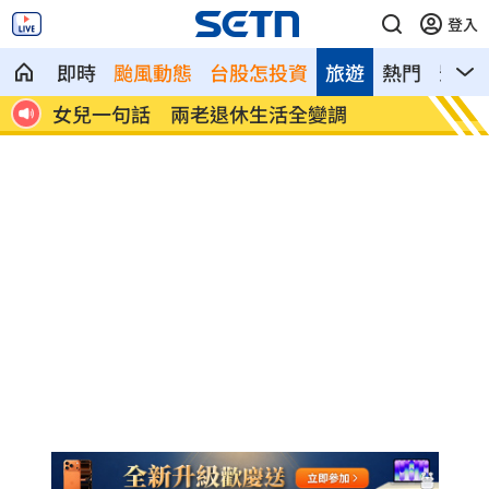
登入
即時
颱風動態
台股怎投資
旅遊
熱門
影音
首富
女兒一句話 兩老退休生活全變調
記憶體
襲