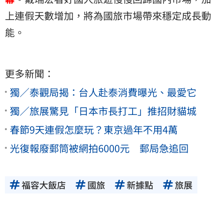
上連假天數增加，將為國旅市場帶來穩定成長動
能。
更多新聞：
獨／泰觀局揭：台人赴泰消費曝光、最愛它
獨／旅展驚見「日本市長打工」推招財貓城
春節9天連假怎麼玩？東京過年不用4萬
光復報廢郵筒被網拍6000元 郵局急追回
福容大飯店
國旅
新據點
旅展