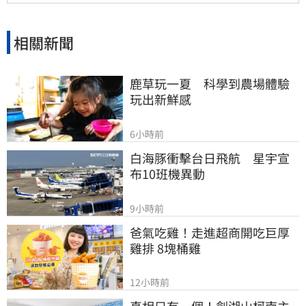
相關新聞
鹿草玩一夏　科學到農場體驗
玩出新鮮感
6小時前
白海豚衝擊台日飛航　星宇宣
布10班機異動
9小時前
爸氣吃雞！走進超商開吃巨厚
雞排 8塊桶雞
12小時前