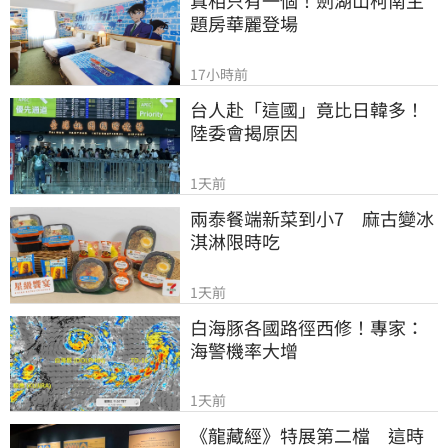
真相只有一個！劍湖山柯南主
題房華麗登場
17小時前
台人赴「這國」竟比日韓多！
陸委會揭原因
1天前
兩泰餐端新菜到小7　麻古變冰
淇淋限時吃
1天前
白海豚各國路徑西修！專家：
海警機率大增
1天前
《龍藏經》特展第二檔　這時