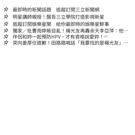
最即時的新聞話題 追蹤訂閱三立新聞網
明星講師親授！醒吾三立學院打造影視新星
追蹤訂閱娛樂星聞 給你最即時的娛樂星鮮事
獨家／批曹雨婷帳目亂！楊光友再轟余天李亞萍：他們
工會跟演藝圈沒關
伴侶和妳一起預防HPV，才有資格說愛妳！
PR
突向姜厚任道歉！田路路喊話「我要找的是楊光友」：
當時太衝動