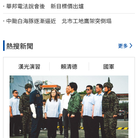
華邦電法說會後 新目標價出爐
中颱白海豚逐漸逼近 北市工地鷹架突倒塌
熱搜新聞
更多
漢光演習
賴清德
國軍