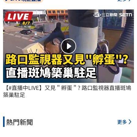
【#直播中LIVE】又見＂孵蛋＂? 路口監視器直播斑鳩
築巢駐足
熱門新聞
更多