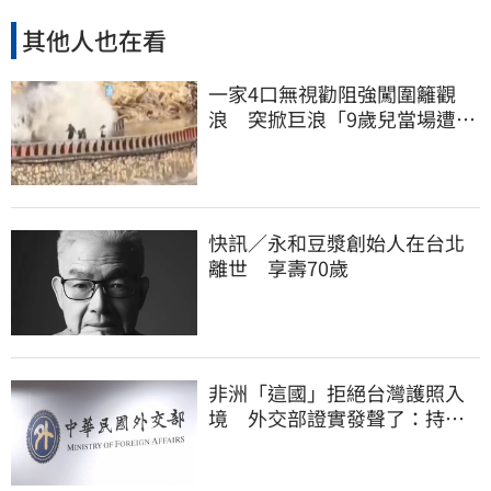
其他人也在看
一家4口無視勸阻強闖圍籬觀
浪 突掀巨浪「9歲兒當場遭捲
入海」
快訊／永和豆漿創始人在台北
離世 享壽70歲
非洲「這國」拒絕台灣護照入
境 外交部證實發聲了：持續
交涉聯繫