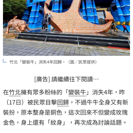
竹北「變裝牛」消失4年回歸。（圖／民眾提供）
[廣告] 請繼續往下閱讀…
在
竹北
擁有眾多粉絲的「
變裝牛
」消失4年，昨
（17日）被民眾目擊
回歸
，不過牛牛全身又有新
裝扮，原本整身是銅色，這次回來不但變成玫瑰
金色，身上還有「紋身」，再次成為討論話題。