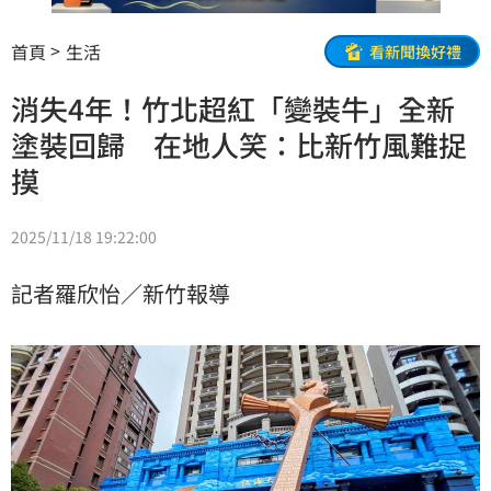
首頁
生活
看新聞換好禮
消失4年！竹北超紅「變裝牛」全新
塗裝回歸 在地人笑：比新竹風難捉
摸
2025/11/18 19:22:00
記者羅欣怡／新竹報導