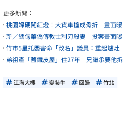
更多新聞：
桃園婦硬闖紅燈！大貨車撞成骨折 畫面曝
新／緬甸華僑傳教士利刃殺妻 投案畫面曝
竹市5星托嬰害命「改名」議員：重起爐灶
弟祖產「蓋鐵皮屋」住27年 兄繼承要他拆
江海大樓
變裝牛
回歸
竹北