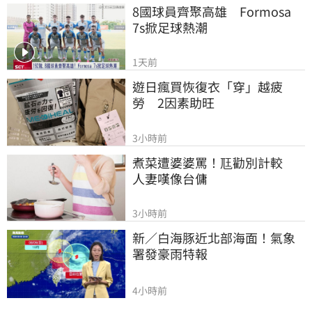
8國球員齊聚高雄　Formosa 
7s掀足球熱潮
1天前
遊日瘋買恢復衣「穿」越疲
勞　2因素助旺
3小時前
煮菜遭婆婆罵！尫勸別計較　
人妻嘆像台傭
3小時前
新／白海豚近北部海面！氣象
署發豪雨特報
4小時前