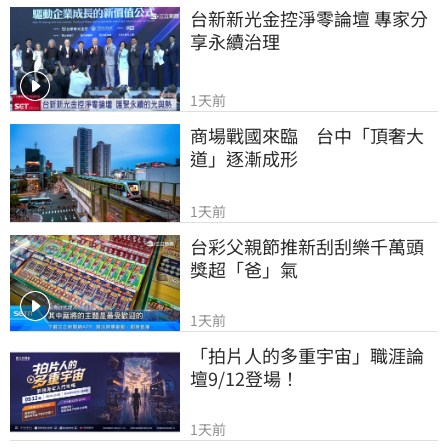
台新新光金控淨零論壇 專家分
享永續治理
1天前
商場戰國來臨　台中「頂奢大
道」逐漸成形
1天前
台彩父親節推新刮刮樂千萬頭
獎超「爸」氣
1天前
「拍片人的多重宇宙」職涯論
壇9/12登場！
1天前