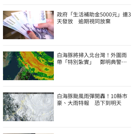
政府「生活補助金5000元」連3
天發放 逾期視同放棄
白海豚將掃入北台灣！外圍雨
帶「特別紮實」 鄭明典警告
別出門
白海豚颱風雨彈開轟！10縣市
豪、大雨特報 恐下到明天