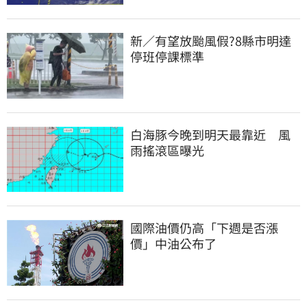
新／有望放颱風假?8縣市明達
停班停課標準
白海豚今晚到明天最靠近　風
雨搖滾區曝光
國際油價仍高「下週是否漲
價」中油公布了