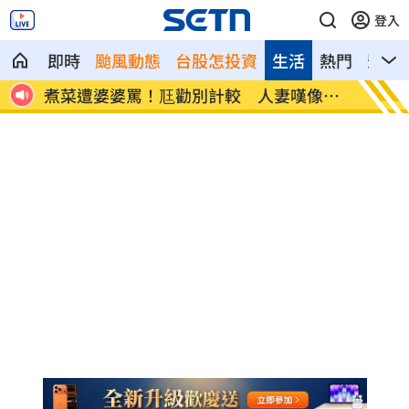
登入
即時
颱風動態
台股怎投資
生活
熱門
影音
像台
新／白海豚近北部海面！氣象署發豪雨特
南電Q
報