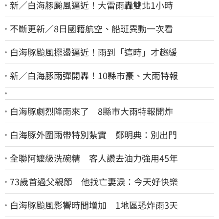
新／白海豚颱風逼近！大雷雨轟雙北1小時
不斷更新／8日國籍航空、船班異動一次看
白海豚颱風擺盪逼近！雨到「這時」才趨緩
新／白海豚雨彈開轟！10縣市豪、大雨特報
白海豚劇烈降雨來了 8縣市大雨特報開炸
白海豚外圍雨帶特別紮實 鄭明典：別出門
全聯阿嬤級洗碗精 客人讚去油力強用45年
73歲首過父親節 他找亡妻淚：今天好快樂
白海豚颱風影響時間增加 1地區恐炸雨3天