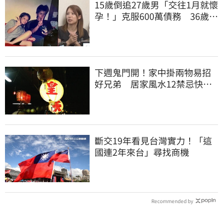
15歲倒追27歲男「交往1月就懷
孕！」克服600萬債務 36歲美
魔女當阿嬤了
下週鬼門開！家中掛兩物易招
好兄弟 居家風水12禁忌快檢
查
斷交19年看見台灣實力！「這
國連2年來台」尋找商機
Recommended by