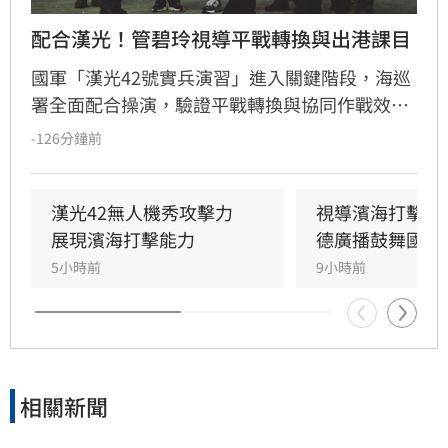
配合漢光！管碧玲視導平戰轉換與出港課目
國軍「漢光42號實兵演習」進入關鍵階段，海巡
署全面配合操演，驗證平戰轉換與協同作戰效
能。海委會主委管碧玲親赴台北港與左營軍港視
-126分鐘前
導，肯定海巡艦艇在濱海打擊及反封鎖護航任務
中的整備狀況。
漢光42無人機秀攻擊力　
視導濱海打擊操
展現濱海打擊能力
德廣播鼓舞國軍
5小時前
9小時前
相關新聞