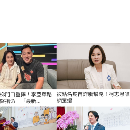
被點名疫苗詐騙幫兇！柯志恩嗆
梯門口重摔！李亞萍路
網罵爆
醫搶命 「最新...