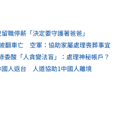
兒留職停薪「決定要守護著爸爸」
邊坡翻車亡 空軍：協助家屬處理喪葬事宜
綠委酸「人貪變法盲」：處理神秘帳戶？
林國人返台 人道協助1中國人離境