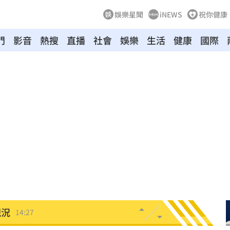
娛樂星聞
iNEWS
祝你健康
門
影音
熱搜
直播
社會
娛樂
生活
健康
國際
了
14:33
:32
聲了
14:32
次看
14:30
下架
14:28
現況
14:27