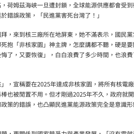
高，荷姆茲海峽一旦遭封鎖，全球能源供應都會受到
場！
10:30
迷於錯誤政策，「民進黨害死台灣了！」
熱潮
10:00
團拜，來到核三廠所在地屏東，她不滿表示，國民黨
15
卻死抱「非核家園」神主牌，怎麼講都不聽，硬是要
後悔了，又要恢復」，白白浪費了多少時間，也浪費
」，宣稱要在2025年達成非核家園，將所有核電
棒也被閒置不用。但才剛過2025年不久，政府就
初政策的錯誤，也凸顯民進黨能源政策完全是意識形
問題，更關係到國家競爭力與產業發展，「沒有電就