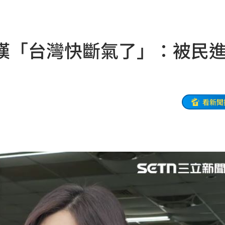
刀
14:23
曝光
14:20
嘆「台灣快斷氣了」：被民
能力
14:20
大
14:19
時
14:18
看新聞
次看
14:17
父親
14:13
人慘
14:10
有問題
14:10
爭議
14:08