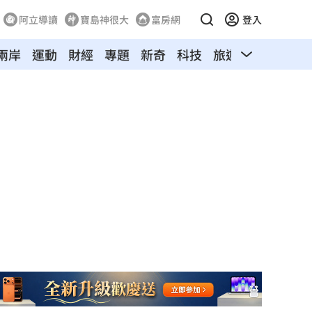
阿立導讀
寶島神很大
富房網
登入
兩岸
運動
財經
專題
新奇
科技
旅遊
汽車
寵物