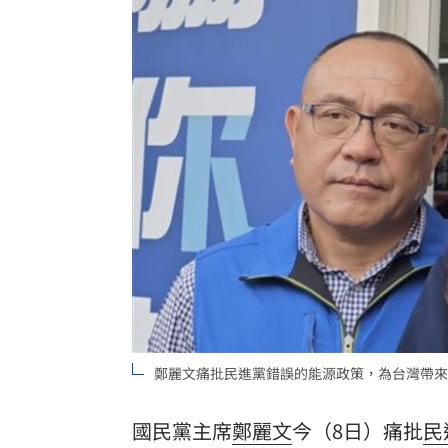
獨／批曹雨婷帳目亂 楊光友再轟余天
廖峻離婚仍被前妻照顧 兒子一句話鼻
別只喝牛奶！「1神飲」助眠又抗大腦退
82歲武打巨星近況曝光 本人認狀況不
台灣彩券開獎直播中
20:31
LIVE三立+24小時直播
15:27
三立iNEWS新聞台線上直播
18:00
AI時代！威力馬導入智慧營運系統提升
鄭麗文痛批民進黨錯誤的能源政策，為台灣帶來
商場戰國來臨 台中「頂奢大道」逐漸
國民黨主席
鄭麗文
今（8日）痛批
民
台彩父親節推新刮刮樂千萬頭獎超「爸