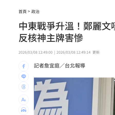
兄弟2資深主力倒下 張志豪、許基宏動
首頁
政治
美國揭最新UFO檔案 巨型三角飛行物
中東戰爭升溫！鄭麗文
漢光42無人機秀攻擊力 展現濱海打擊
反核神主牌害慘
賈靜雯父親節憶亡父 自曝被當兒子養
新／白海豚颱風逼近！大雷雨轟雙北1小
2026/03/08 12:49:00
2026/03/08 12:49:14
更新
李棟旭、南柱赫變身超狂殺手！片單一
記者詹宜庭／台北報導
父親節特別想他 何欣純感性告白早逝
參加教召辱罵士官長3字…1原因比一般
BLACKPINK開直播 Jisoo道歉認溝通
姜厚任小女友超早熟！關係人回應小三