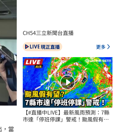
CH54三立新聞台直播
現正直播
更多
【#直播中LIVE】最新風雨預測：7縣
市達「停班停課」警戒！颱風假有
望？
出，當