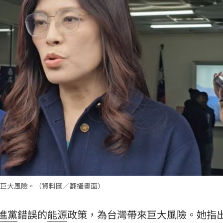
工會
14:07
酸
14:07
化
14:01
太好
13:56
效率
12:00
巨大風險。（資料圖／翻攝畫面）
成形
12:00
進黨
錯誤的
能源
政策，為台灣帶來巨大風險。她指
」氣
12:00