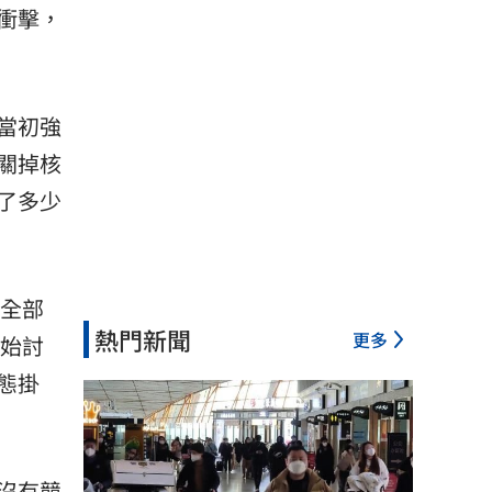
衝擊，
當初強
關掉核
了多少
廠全部
熱門新聞
更多
開始討
態掛
沒有競