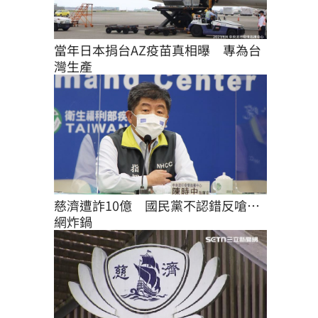
當年日本捐台AZ疫苗真相曝　專為台
灣生產
慈濟遭詐10億　國民黨不認錯反嗆⋯
網炸鍋