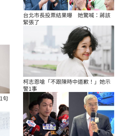
台北市長投票結果曝　她驚喊：蔣該
緊張了
柯志恩嗆「不跟陳時中道歉！」她示
警1事
1句