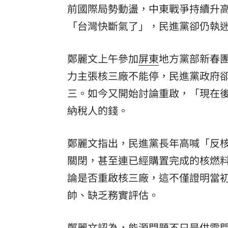
前國際局勢動盪，中東戰爭持續升
「拍片人的多重宇宙」職涯論壇9/12登
「台灣快斷氣了」，民進黨卻仍執
8國球員齊聚高雄 Formosa 7s掀足球
鄭麗文上午參加
屏東
地方黨部新春
理想混蛋號召粉絲跨海追星吃美食！
18:
力主張核三廠不能停，民進黨政府
三。如今又開始討論重啟，「現在
納稅人的錢。
鄭麗文指出，民進黨長年高喊「反核
關閉，甚至連已經購置完成的核燃料
論是否重啟核三廠，這不僅證明當
帥、缺乏務實評估。
鄭麗文認為，能源問題不只是供電