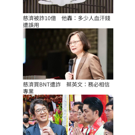
慈濟被詐10億　他轟：多少人血汗錢
遭誤用
慈濟買BNT遭詐　蔡英文：務必相信
專業