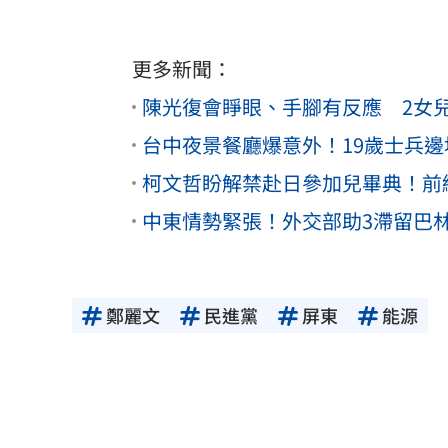
更多新聞：
陳光復會睜眼、手腳有反應 2女
台中夜景餐廳爆意外！19歲士兵
柯文哲盼解禁赴日參加兒畢典！前
中東情勢緊張！外交部助3滯留巴
鄭麗文
民進黨
屏東
能源