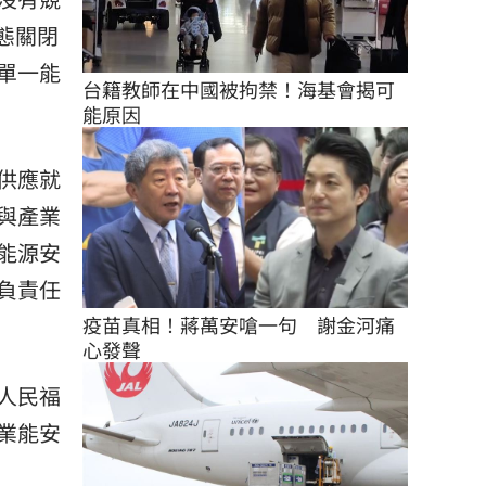
態關閉
單一能
台籍教師在中國被拘禁！海基會揭可
能原因
供應就
與產業
能源安
負責任
疫苗真相！蔣萬安嗆一句　謝金河痛
心發聲
人民福
業能安