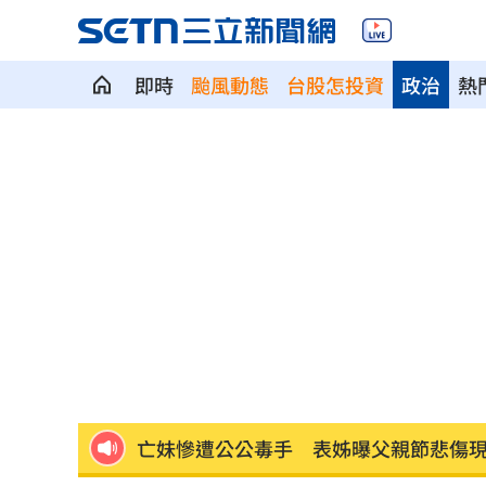
即時
颱風動態
台股怎投資
政治
熱
自稱台大學姐遭追問 姜厚任女友回應
聽一句「老公」！單親媽交5卡下場慘
14
非洲這國拒絕台灣護照入境 外交部發
不斷更新／颱風逼近！航空船班異動一
中國富婆加60場吻戲 短劇剛上線慘遭
亡妹慘遭公公毒手 表姊曝父親節悲傷