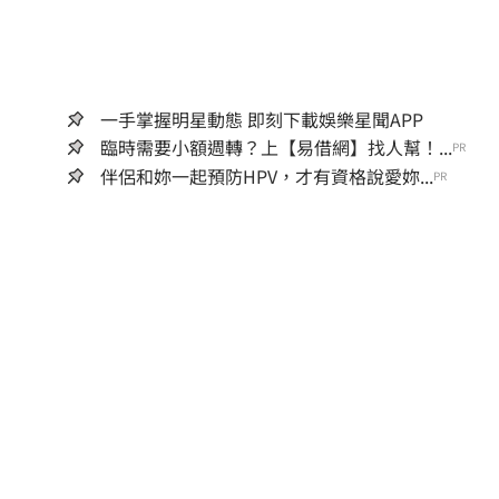
一手掌握明星動態 即刻下載娛樂星聞APP
臨時需要小額週轉？上【易借網】找人幫！...
PR
伴侶和妳一起預防HPV，才有資格說愛妳...
PR