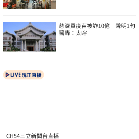
慈濟買疫苗被詐10億　聲明1句
醫轟：太瞎
現正直播
CH54三立新聞台直播