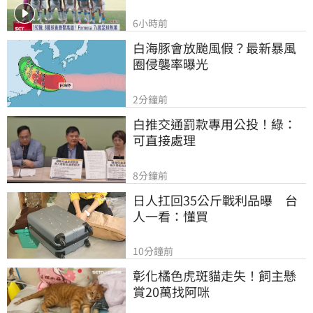
6小時前
白海豚會放颱風假？最新暴風
圈侵襲率曝光
2分鐘前
白推交通罰款專用公投！綠：
可直接處理
8分鐘前
日人扛回35公斤戰利品曝　台
人一看：懂買
10分鐘前
彰化橘色虎斑貓走失！飼主懸
賞20萬找阿咪