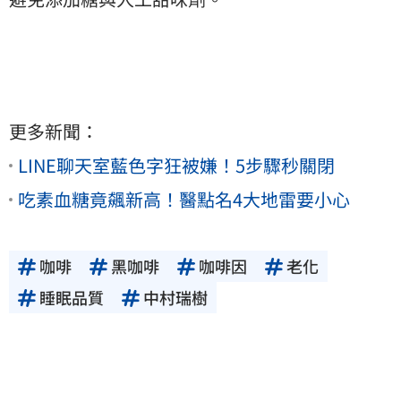
更多新聞：
LINE聊天室藍色字狂被嫌！5步驟秒關閉
吃素血糖竟飆新高！醫點名4大地雷要小心
咖啡
黑咖啡
咖啡因
老化
睡眠品質
中村瑞樹