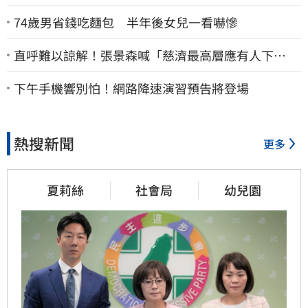
74歲男省錢吃麵包 半年後女兒一看嚇慘
直呼難以諒解！張景森喊「慈濟最高層應有人下
台」：受害者是捐款的大眾
下午手機響別怕！網路降速演習預告將登場
熱搜新聞
更多
夏莉絲
社會局
幼兒園