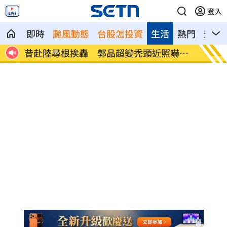
登入
即時
颱風動態
台股怎投資
生活
熱門
影音
嚇壞
買疫苗被詐10億！昔日半導體CEO認了被
劉若雪
騙