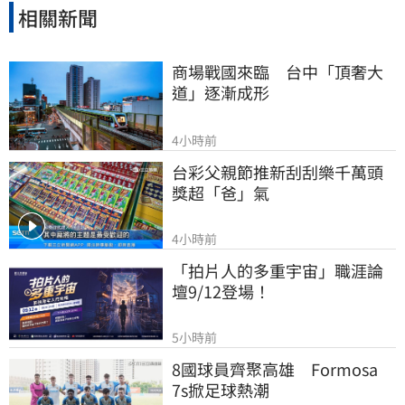
相關新聞
商場戰國來臨　台中「頂奢大
道」逐漸成形
4小時前
台彩父親節推新刮刮樂千萬頭
獎超「爸」氣
4小時前
「拍片人的多重宇宙」職涯論
壇9/12登場！
5小時前
8國球員齊聚高雄　Formosa 
7s掀足球熱潮