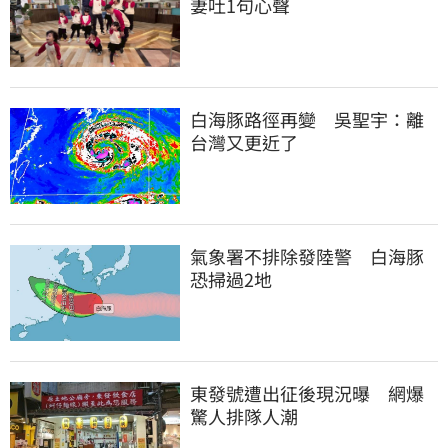
妻吐1句心聲
白海豚路徑再變　吳聖宇：離
台灣又更近了
氣象署不排除發陸警　白海豚
恐掃過2地
東發號遭出征後現況曝　網爆
驚人排隊人潮