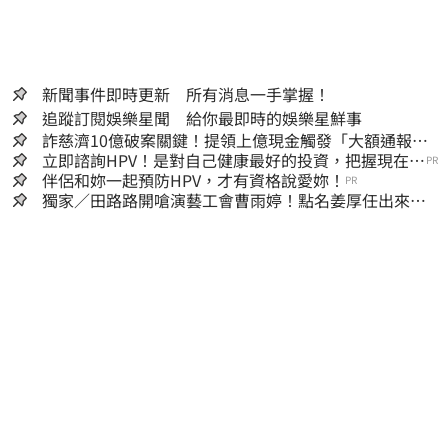
新聞事件即時更新 所有消息一手掌握！
追蹤訂閱娛樂星聞 給你最即時的娛樂星鮮事
詐慈濟10億破案關鍵！提領上億現金觸發「大額通報」
神鬼律師遭擊落內幕
立即諮詢HPV！是對自己健康最好的投資，把握現在不
PR
嫌晚！
伴侶和妳一起預防HPV，才有資格說愛妳！
PR
獨家／田路路開嗆演藝工會曹雨婷！點名姜厚任出來
他16字回應了