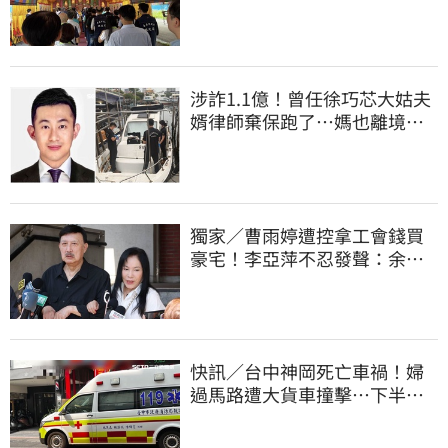
涉詐1.1億！曾任徐巧芯大姑夫
婿律師棄保跑了…媽也離境
桃檢發通緝
獨家／曹雨婷遭控拿工會錢買
豪宅！李亞萍不忍發聲：余天
管工會都貼錢
快訊／台中神岡死亡車禍！婦
過馬路遭大貨車撞擊…下半身
輾碎慘死路口