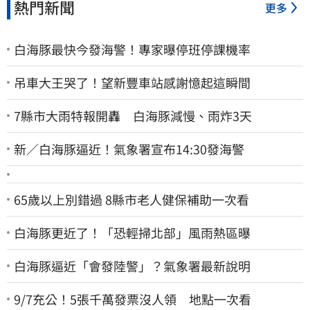
熱門新聞
更多
白海豚最快今發海警！專家曝停班停課機率
吊車大王哭了！望新豐車站感謝憶起這瞬間
7縣市大雨特報開轟 白海豚減慢、雨炸3天
新／白海豚逼近！氣象署宣布14:30發海警
65歲以上別錯過 8縣市老人健保補助一次看
白海豚更近了！「恐輕掃北部」風雨熱區曝
白海豚逼近「會發陸警」？氣象署最新說明
9/7充公！5張千萬發票沒人領 地點一次看