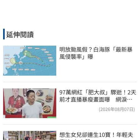
延伸閱讀
明放颱風假？白海豚「最新暴
風侵襲率」曝
97萬網紅「肥大叔」驟逝！2天
前才直播暴瘦畫面曝 網淚
崩：一路好走
(2026年08月07日)
想生女兒卻連生10寶！年輕夫