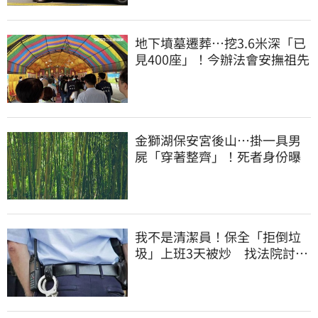
地下墳墓遷葬…挖3.6米深「已
見400座」！今辦法會安撫祖先
金獅湖保安宮後山…掛一具男
屍「穿著整齊」！死者身份曝
我不是清潔員！保全「拒倒垃
圾」上班3天被炒 找法院討公
道結果出爐