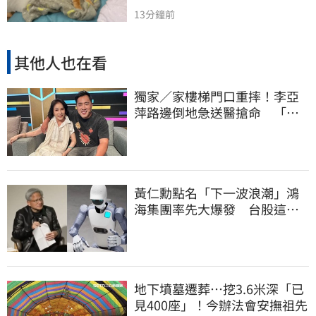
13分鐘前
其他人也在看
獨家／家樓梯門口重摔！李亞
萍路邊倒地急送醫搶命 「最
新傷況」曝
黃仁勳點名「下一波浪潮」鴻
海集團率先大爆發 台股這族
群全面噴出
地下墳墓遷葬…挖3.6米深「已
見400座」！今辦法會安撫祖先