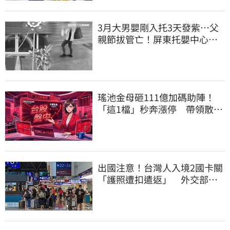
3月大男嬰剛入托3天發紫…父
親節拔管亡！屏東托嬰中心回9
字
瑤池金母砸111億加碼助陣！
「這1檔」秒奔漲停 帶領散熱
雙雄點火
出國注意！台灣人入境2國卡關
「護照遭扣遣返」 外交部證
實了