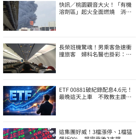
快訊／桃園觀音大火！「有機
溶劑區」起火全面燃燒 消
防：危險物質多
長榮班機驚魂！男乘客急速衝
撞旅客 婦科名醫也掛彩：全
機卡半小時
ETF 00881破紀錄配息4.6元！
最晚這天上車 不敗教主讚：
表現超越0050
這集團好威！3檔漲停、1檔猛
飆近9% 揭密背後3支撐