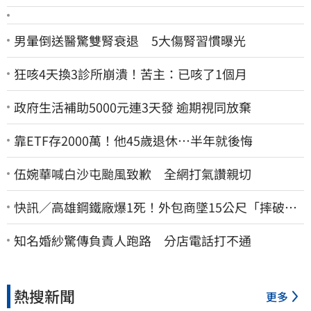
男暈倒送醫驚雙腎衰退 5大傷腎習慣曝光
狂咳4天換3診所崩潰！苦主：已咳了1個月
政府生活補助5000元連3天發 逾期視同放棄
靠ETF存2000萬！他45歲退休…半年就後悔
伍婉華喊白沙屯颱風致歉 全網打氣讚親切
快訊／高雄鋼鐵廠爆1死！外包商墜15公尺「摔破頭
亡」
知名婚紗驚傳負責人跑路 分店電話打不通
熱搜新聞
更多