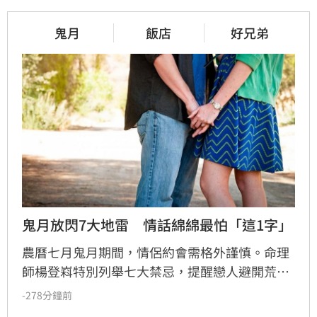
鬼月
飯店
好兄弟
鬼月放閃7大地雷　情話綿綿最怕「這1字」
農曆七月鬼月期間，情侶約會需格外謹慎。命理
師楊登嵙特別列舉七大禁忌，提醒戀人避開荒郊
野外、老舊影院等陰氣重場所，以免過度放閃引
-278分鐘前
起好兄弟嫉妒。此外，情侶應避免在空曠處大喊