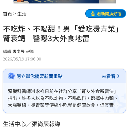
首頁
生活
看新聞換好禮
不吃炸、不喝甜！男「愛吃燙青菜」
腎衰竭 醫曝3大外食地雷
編輯
張尚辰
報導
2026/05/19 17:06:00
阿立幫你摘要新聞重點
去看看
腎臟科醫師洪永祥日前在社群分享「腎友外食避雷法」
指出，許多人以為不吃炸物、不喝飲料，選擇牛肉麵、
大腸麵線、燙青菜等傳統小吃就是健康飲食，但其實這
些看似清淡的外食，往往隱藏高鈉危機，長期下來恐加
速腎功能惡化。
生活中心／張尚辰報導