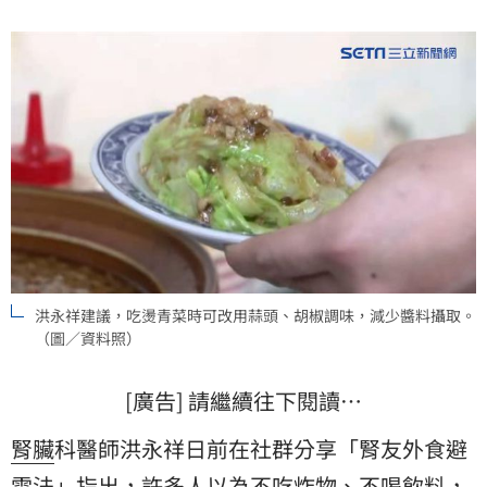
洪永祥建議，吃燙青菜時可改用蒜頭、胡椒調味，減少醬料攝取。
（圖／資料照）
[廣告] 請繼續往下閱讀…
腎臟
科醫師洪永祥日前在社群分享「腎友外食避
雷法」指出，許多人以為不吃
炸物
、不喝飲料，