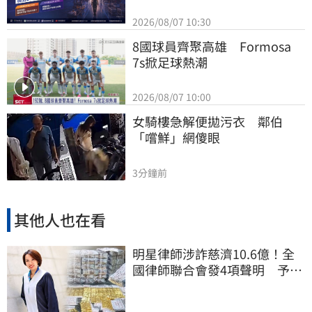
2026/08/07 10:30
8國球員齊聚高雄　Formosa 
7s掀足球熱潮
2026/08/07 10:00
女騎樓急解便拋污衣　鄰伯
「嚐鮮」網傻眼
3分鐘前
其他人也在看
明星律師涉詐慈濟10.6億！全
國律師聯合會發4項聲明 予以
最嚴厲譴責