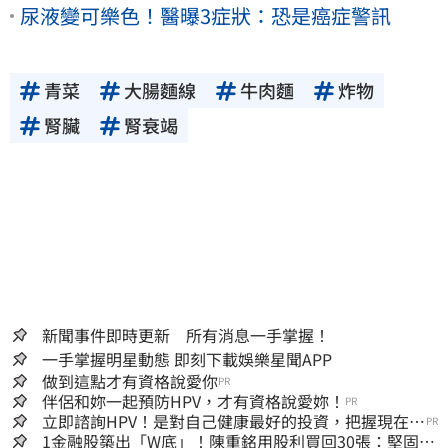
尿液變可樂色！醫曝3症狀：恐是癌症警訊
青菜
大腸麵線
牛肉麵
炸物
腎臟
腎衰竭
新聞事件即時更新 所有消息一手掌握！
一手掌握明星動態 即刻下載娛樂星聞APP
做到這點才有資格說愛你
PR
伴侶和妳一起預防HPV，才有資格說愛妳！
PR
立即諮詢HPV！是對自己健康最好的投資，把握現在不
PR
嫌晚！
1金融股築出「W底」！陳重銘用股利買回30張：堅固穩