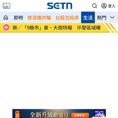
登入
即時
慈濟遭詐騙
台股怎投資
生活
熱門
影
資被
新／「9縣市」豪、大雨特報 示警區域曝
肥大叔