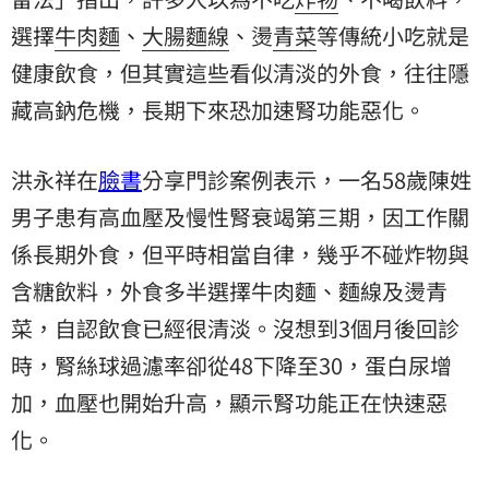
選擇
牛肉麵
、
大腸麵線
、燙
青菜
等傳統小吃就是
健康飲食，但其實這些看似清淡的外食，往往隱
藏高鈉危機，長期下來恐加速腎功能惡化。
洪永祥在
臉書
分享門診案例表示，一名58歲陳姓
男子患有高血壓及慢性腎衰竭第三期，因工作關
係長期外食，但平時相當自律，幾乎不碰炸物與
含糖飲料，外食多半選擇牛肉麵、麵線及燙青
菜，自認飲食已經很清淡。沒想到3個月後回診
時，腎絲球過濾率卻從48下降至30，蛋白尿增
加，血壓也開始升高，顯示腎功能正在快速惡
化。