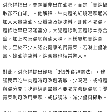
洪永祥指出，問題並非出在油脂，而是「高鈉攝
取卻不自知」。他解釋，牛肉麵的紅燒湯頭通常
加入大量醬油、豆瓣醬及調味料，即使不喝湯，
麵條也早已吸滿鹽分；大腸麵線則因麵線本身含
鹽，加上勾芡湯底與滷大腸，同樣屬於高鈉食
物；至於不少人認為健康的燙青菜，若淋上醬油
膏、蠔油等醬料，鈉含量也相當驚人。
對此，洪永祥提出幾項「3個外食避雷法」，建
議民眾吃牛肉麵時可改選清燉、少喝湯，或將麵
與湯分開；吃麵線則盡量不要喝完濃稠湯底；燙
青菜則可改用蒜頭、胡椒調味，減少醬料攝取。