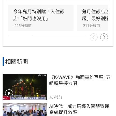
姓名，並切勿對另一半說出與「死」字相關的情
話，以免招來不祥。特別注意的是，七夕當天應
今年鬼月特別陰！入住飯
鬼月住飯店注意
避免食用牛肉，以免衝撞牛郎織女傳說引發感情
店「敲門也沒用」
房」最好別選
爭執。楊登嵙建議，只要心存敬意並注意言行，
-225分鐘前
-211分鐘前
若不慎誤觸禁忌，透過行善積德即可化解，不必
過度擔憂，依然能維持甜蜜穩定關係。
相關新聞
《K-WAVE》嗨翻高雄巨蛋! 五
組韓星接力唱
1小時前
AI時代！威力馬導入智慧營運
系統提升效率