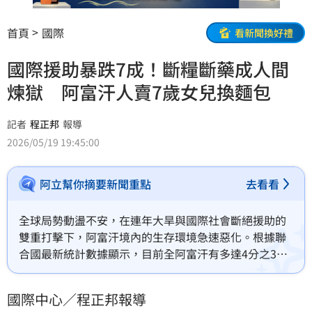
首頁
國際
看新聞換好禮
國際援助暴跌7成！斷糧斷藥成人間
煉獄 阿富汗人賣7歲女兒換麵包
記者
程正邦
報導
2026/05/19 19:45:00
阿立幫你摘要新聞重點
去看看
全球局勢動盪不安，在連年大旱與國際社會斷絕援助的
雙重打擊下，阿富汗境內的生存環境急速惡化。根據聯
合國最新統計數據顯示，目前全阿富汗有多達4分之3的
人口連最基本的生活需求都無法得到滿足，更有高達
470萬人正處於極度飢荒的生死邊緣。在極度絕望的社
國際中心／程正邦報導
會底層，許多家庭為了活命，甚至出現父親狠心將年幼