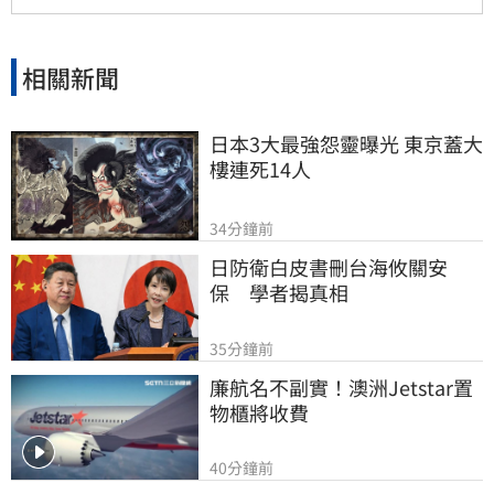
資人報名參加，掌握長期致富心法。
相關新聞
日本3大最強怨靈曝光 東京蓋大
樓連死14人
34分鐘前
日防衛白皮書刪台海攸關安
保　學者揭真相
35分鐘前
廉航名不副實！澳洲Jetstar置
物櫃將收費
40分鐘前