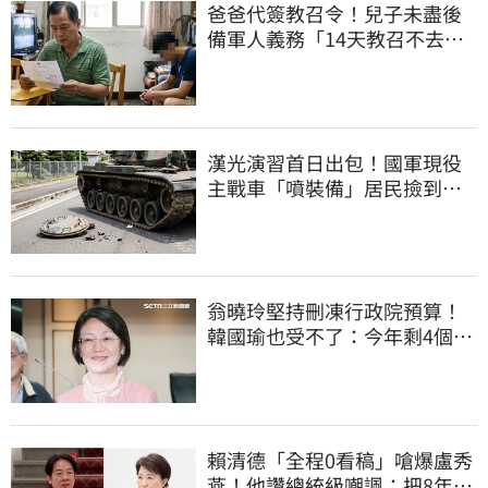
爸爸代簽教召令！兒子未盡後
備軍人義務「14天教召不去」
換3個月刑期
漢光演習首日出包！國軍現役
主戰車「噴裝備」居民撿到零
件…軍方說話了
翁曉玲堅持刪凍行政院預算！
韓國瑜也受不了：今年剩4個月
你思考一下
賴清德「全程0看稿」嗆爆盧秀
燕！他讚總統級嘲諷：把8年總