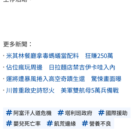
更多新聞：
米其林餐廳拿毒螞蟻當配料 狂賺250萬
佔位瘋玩周邊 日拉麵店禁吉伊卡哇入內
運將遭暴風捲入高空奇蹟生還 驚悚畫面曝
川普重啟史詩怒火 美軍雙航母5萬兵備戰
阿富汗人道危機
塔利班政府
國際援助
嬰兒死亡率
飢荒邊緣
營養不良