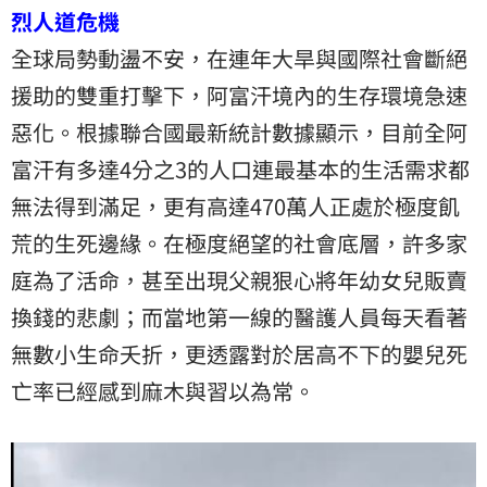
烈人道危機
全球局勢動盪不安，在連年大旱與國際社會斷絕
援助的雙重打擊下，阿富汗境內的生存環境急速
惡化。根據聯合國最新統計數據顯示，目前全阿
富汗有多達4分之3的人口連最基本的生活需求都
無法得到滿足，更有高達470萬人正處於極度飢
荒的生死邊緣。在極度絕望的社會底層，許多家
庭為了活命，甚至出現父親狠心將年幼女兒販賣
換錢的悲劇；而當地第一線的醫護人員每天看著
無數小生命夭折，更透露對於居高不下的
嬰兒死
亡率
已經感到麻木與習以為常。