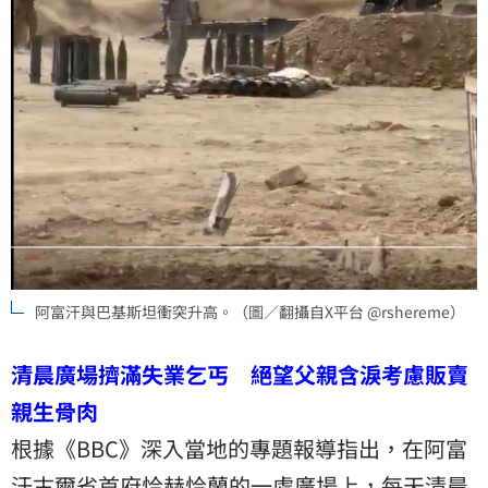
阿富汗與巴基斯坦衝突升高。（圖／翻攝自X平台 @rshereme）
清晨廣場擠滿失業乞丐 絕望父親含淚考慮販賣
親生骨肉
根據《BBC》深入當地的專題報導指出，在阿富
汗古爾省首府恰赫恰蘭的一處廣場上，每天清晨