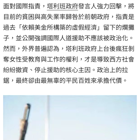
面對國際指責，
塔利班政府
發言人強力回擊，將
目前的貧困與高失業率歸咎於前朝政府，指責是
過去「依賴美金所構築的虛假經濟」留下的爛攤
子，並公開強調國際人道援助不應該被政治化。
然而，外界普遍認為，塔利班政府上台後瘋狂剝
奪女性受教育與工作的權利，才是導致西方社會
紛紛撤資、停止援助的核心主因。政治上的拉
鋸，最終卻由最無辜的平民百姓來承擔代價。