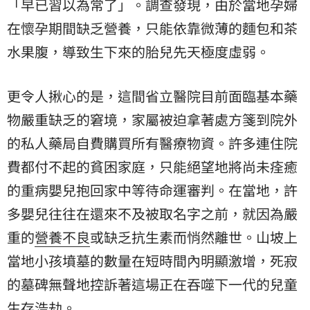
「早已習以為常了」。調查發現，由於當地孕婦
在懷孕期間缺乏營養，只能依靠微薄的麵包和茶
水果腹，導致生下來的胎兒先天極度虛弱。
更令人揪心的是，這間省立醫院目前面臨基本藥
物嚴重缺乏的窘境，家屬被迫拿著處方箋到院外
的私人藥局自費購買所有醫療物資。許多連住院
費都付不起的貧困家庭，只能絕望地將尚未痊癒
的重病嬰兒抱回家中等待命運審判。在當地，許
多嬰兒往往在還來不及被取名字之前，就因為嚴
重的
營養不良
或缺乏抗生素而悄然離世。山坡上
當地小孩墳墓的數量在短時間內明顯激增，死寂
的墓碑無聲地控訴著這場正在吞噬下一代的兒童
生存浩劫。