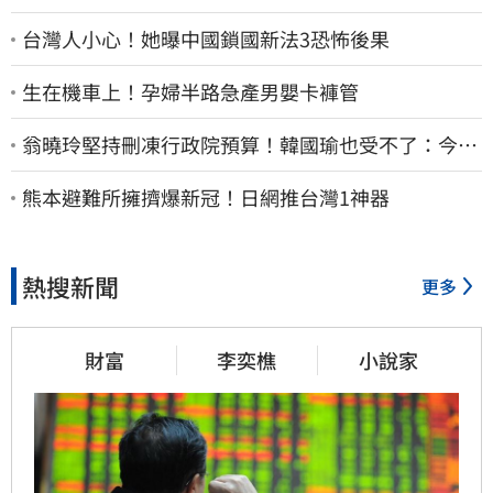
台灣人小心！她曝中國鎖國新法3恐怖後果
生在機車上！孕婦半路急產男嬰卡褲管
翁曉玲堅持刪凍行政院預算！韓國瑜也受不了：今年
剩4個月你思考一下
熊本避難所擁擠爆新冠！日網推台灣1神器
熱搜新聞
更多
財富
李奕樵
小說家