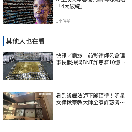
「4大破綻」
1小時前
其他人也在看
快訊／震撼！前彰律師公會理
事長假採購BNT詐慈濟10億、
洗錢囤232kg黃金
看到證嚴法師下跪頂禮！明星
女律揪宗教大師全家詐慈濟…
全家爽睡黃金堆