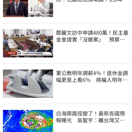
帳一次掀翻
鄭麗文訪中申請480萬！民主基
金會證實「沒撤案」 預算被
砍960萬
軍公教明年調薪4％！退休金調
幅更是上看6％ 將編入明年度
總預算
白海豚路徑變了！最新各國預
報曝光 吳聖宇：離台灣又更
近一點