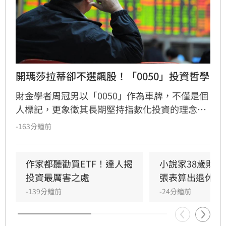
開瑪莎拉蒂卻不選飆股！「0050」投資哲學
財金學者周冠男以「0050」作為車牌，不僅是個
人標記，更象徵其長期堅持指數化投資的理念。
他透過學術研究與親身實踐發現，頻繁選股難以
-163分鐘前
長期戰勝市場，唯有透過低成本、長時間持有大
盤，才能穩定累積財富。周冠男強調，投資的核
心不在於預測行情，而是相信市場並與之共同成
作家都聽勸買ETF！達人揭
小說家38歲財富
長。為推廣此理念，三立財經iNEWS將於8月15
投資最厲害之處
張表算出退休金
日舉辦「不再選股必勝術」投資論壇，邀請周冠
-139分鐘前
-24分鐘前
男解析行為財務學與資產配置策略，協助投資人
在市場震盪中穩健獲利。活動名額有限，歡迎投