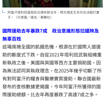
阿富汗塔利班當局近日頒布新法令，明文規定丈夫可合法毆打妻
子。（示意圖／達志／美聯社）
國際援助去年暴跌7成 政治意識形態拉鋸殃及
無辜百姓
這場席捲全國的飢餓危機，根源在於國際人道援
助的斷崖式下跌。自從2021年塔利班武裝組織重
新執政之後，美國與英國等西方主要捐助國，因
為無法認同其執政理念，在2025年幾乎切斷了所
有對阿富汗的糧食與醫療實質援助。聯合國最新
發布的查核數據更揭露，今年阿富汗所獲得的
國
際援助
總額，比去年再度暴跌了高達7成之多。