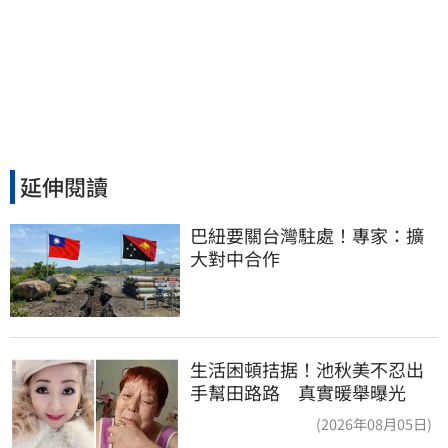
延伸閱讀
巴紐要關台灣駐處！專家：擴
大對中合作
生活困頓拮据！池秋美不忍出
手幫田路路 真實暖舉曝光
(2026年08月05日)