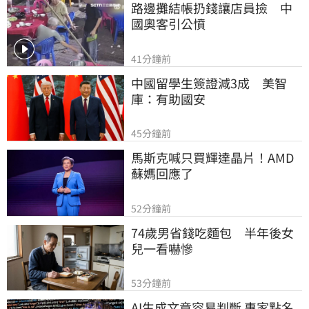
路邊攤結帳扔錢讓店員撿　中
國奧客引公憤
41分鐘前
中國留學生簽證減3成　美智
庫：有助國安
45分鐘前
馬斯克喊只買輝達晶片！AMD
蘇媽回應了
52分鐘前
74歲男省錢吃麵包　半年後女
兒一看嚇慘
53分鐘前
AI生成文章容易判斷 專家點名