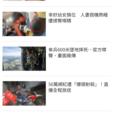
幸好幼女換位　人妻搭機熟睡
遭揉臀噴精
傘兵600米墜地摔死…官方噤
聲、畫面瘋傳
50萬網紅遭「爆頭射殺」！直
播全程放送