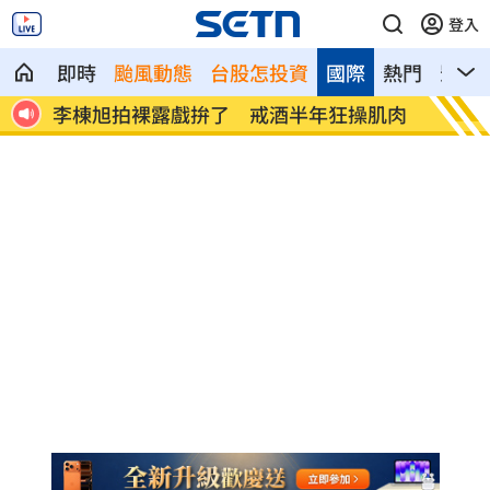
登入
即時
颱風動態
台股怎投資
國際
熱門
影音
聲了
李棟旭拍裸露戲拚了 戒酒半年狂操肌肉
慈濟被
警」