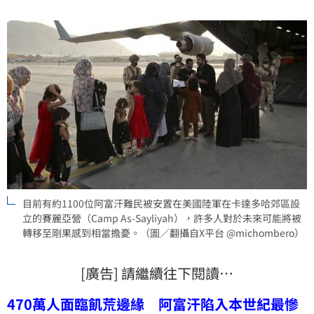
女兒販賣換錢的悲劇；而當地第一線的醫護人員每天看
著無數小生命夭折，更透露對於居高不下的嬰兒死亡率
已經感到麻木與習以為常。
目前有約1100位阿富汗難民被安置在美國陸軍在卡達多哈郊區設
立的賽麗亞營（Camp As-Sayliyah），許多人對於未來可能將被
轉移至剛果感到相當擔憂。（圖／翻攝自X平台 @michombero）
[廣告] 請繼續往下閱讀…
470萬人面臨飢荒邊緣 阿富汗陷入本世紀最慘