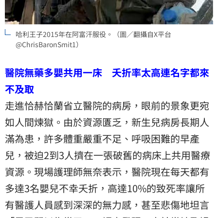
哈利王子2015年在阿富汗服役。（圖／翻攝自X平台
@ChrisBaronSmit1）
醫院無藥多嬰共用一床 夭折率太高連名字都來
不及取
走進恰赫恰蘭省立醫院的病房，眼前的景象更宛
如人間煉獄。由於資源匱乏，新生兒病房長期人
滿為患，許多體重嚴重不足、呼吸困難的早產
兒，被迫2到3人擠在一張破舊的病床上共用醫療
資源。現場護理師無奈表示，醫院現在每天都有
多達3名嬰兒不幸夭折，高達10%的致死率讓所
有醫護人員感到深深的無力感，甚至悲傷地坦言