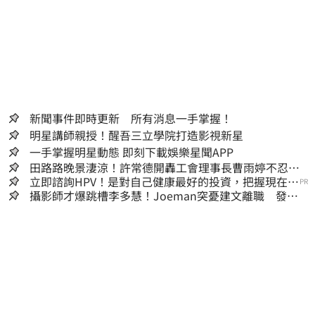
新聞事件即時更新 所有消息一手掌握！
明星講師親授！醒吾三立學院打造影視新星
一手掌握明星動態 即刻下載娛樂星聞APP
田路路晚景淒涼！許常德開轟工會理事長曹雨婷不忍
了：別只包紅包慰問
立即諮詢HPV！是對自己健康最好的投資，把握現在不
PR
嫌晚！
攝影師才爆跳槽李多慧！Joeman突憂建文離職 發聲
「其實我很清楚」