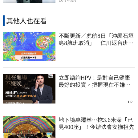
其他人也在看
不斷更新／虎航8日「沖繩石垣
島8航班取消」 仁川返台班機
提前1天起飛
立即諮詢HPV！是對自己健康
最好的投資，把握現在不嫌
晚！
PR
地下墳墓遷葬…挖3.6米深「已
見400座」！今辦法會安撫祖先