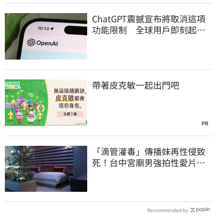
ChatGPT震撼宣布將取消這項
功能限制 全球用戶即刻起
「免費」用到飽
帶著皮克敏一起出門吧
PR
「滴管灌毒」傳播妹再性侵致
死！台中宮廟男強拍性愛片
惡行曝光
Recommended by