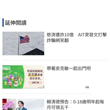
延伸閱讀
慈濟遭詐10億　AIT突發文打擊
詐騙網笑翻
帶著皮克敏一起出門吧
PR
賴清德預告：0-18歲明年起每
月可領五千