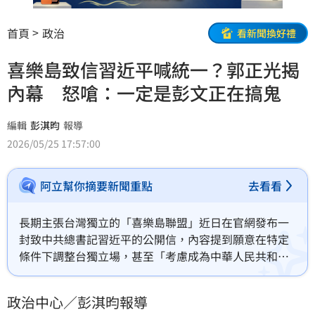
首頁
政治
看新聞換好禮
喜樂島致信習近平喊統一？郭正光揭
內幕 怒嗆：一定是彭文正在搞鬼
編輯
彭淇昀
報導
2026/05/25 17:57:00
阿立幫你摘要新聞重點
去看看
長期主張台灣獨立的「喜樂島聯盟」近日在官網發布一
封致中共總書記習近平的公開信，內容提到願意在特定
條件下調整台獨立場，甚至「考慮成為中華人民共和國
的一部分」，後來又發聲明強調「本文旨在嘲諷中共、
細數其過河拆橋之黑歷史」云云。對此，NASA資深科學
政治中心／彭淇昀報導
家郭正光博士怒嗆，「一定是彭文正在搞的鬼！」