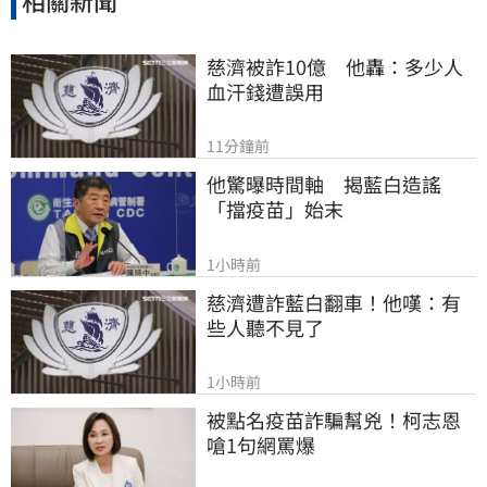
相關新聞
慈濟被詐10億　他轟：多少人
血汗錢遭誤用
11分鐘前
他驚曝時間軸　揭藍白造謠
「擋疫苗」始末
1小時前
慈濟遭詐藍白翻車！他嘆：有
些人聽不見了
1小時前
被點名疫苗詐騙幫兇！柯志恩
嗆1句網罵爆