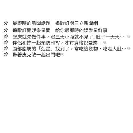
最即時的新聞話題 追蹤訂閱三立新聞網
追蹤訂閱娛樂星聞 給你最即時的娛樂星鮮事
起床就先做件事，沒三天小腹就不見了! 肚子一天天變
PR
小！
伴侶和妳一起預防HPV，才有資格說愛妳！
PR
腹部脂肪的「剋星」找到了，常吃這幾物，吃走大肚
PR
囊，瘦出小蠻腰
帶著皮克敏一起出門吧
PR