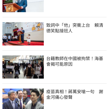
致詞中「他」突衝上台　賴清
德笑點接班人
台籍教師在中國被拘禁！海基
會揭可能原因
疫苗真相！蔣萬安嗆一句　謝
金河痛心發聲