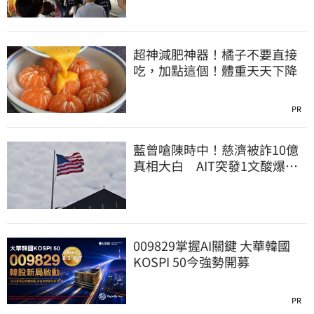
超神減肥神器！橘子不要直接
吃，加點這個！體重天天下降
PR
藍曾嗆陳時中！慈濟被詐10億
真相大白 AIT突發1文酸爆…
他笑：真的很會
009829掌握AI關鍵 大華韓國
KOSPI 50今強勢開募
PR