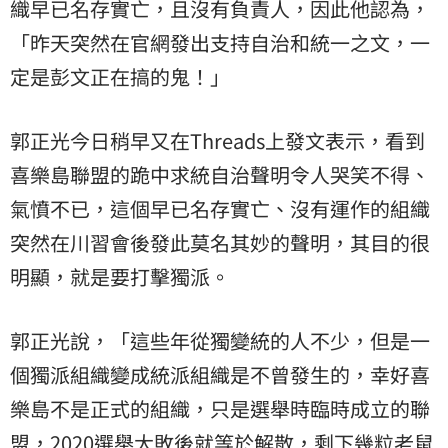
織早已名存實亡，且沒有負責人，因此他認為，
「昨天突然在官網發出支持自治和統一之文，一
定是彭文正在搞的鬼！」
郭正光今日稍早又在Threads上發文表示，看到
喜樂島聯盟的跪中求統自治聲明令人哭笑不得、
氣憤不已，這個早已名存實亡、沒有運作的組織
突然在川習會後發此莫名其妙的聲明，其目的很
明顯，就是要打擊獨派。
郭正光說，「這些年從獨變統的人不少，但是一
個獨派組織變成統派組織是不曾發生的，幸好喜
樂島不是正式的組織，只是選舉時臨時成立的聯
盟，2020選舉大敗後就等於解散，剩下幾粒老鼠