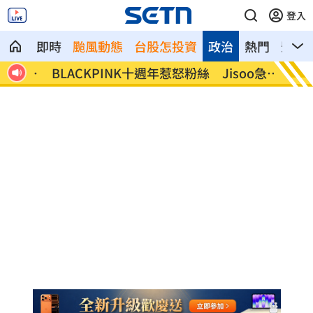
登入
即時
颱風動態
台股怎投資
政治
熱門
影音
控侵
BLACKPINK十週年惹怒粉絲 Jisoo急道
新／白
歉了