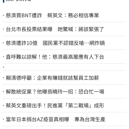
慈濟買BNT遭詐 蔡英文：務必相信專業
台北市長投票結果曝 她驚喊：蔣該緊張了
慈濟遭詐10億 國民黨不認錯反嗆⋯網炸鍋
直呼難以諒解！他：慈濟最高層應有人下台
賴清德呼籲：企業有賺錢就該幫員工加薪
解散統促黨？他曝翁曉玲一招：恐白忙一場
蔡英文重磅出手！民進黨「第二戰場」成形
當年日本捐台AZ疫苗真相曝 專為台灣生產