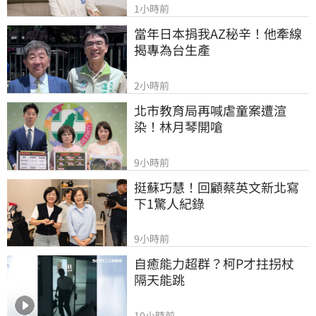
1小時前
當年日本捐我AZ秘辛！他牽線
揭專為台生產
2小時前
北市教育局再喊虐童案遭渲
染！林月琴開嗆
9小時前
挺蘇巧慧！回顧蔡英文新北寫
下1驚人紀錄
9小時前
自癒能力超群？柯P才拄拐杖　
隔天能跳
10小時前