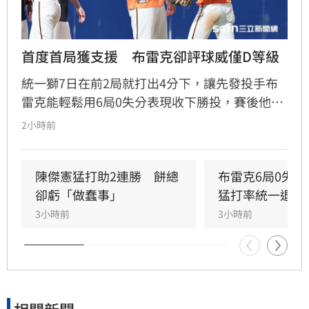
首度首局獲支援　布雷克卻評球威僅D等級
統一獅7日在前2局就打出4分下，讓先發投手布
雷克能輕鬆用6局0失分表現收下勝投，賽後他也
表示今晚投球特別輕鬆，但反而檢討自己的投球
2小時前
內容可能是本季最差一役，球威更是只有C、D等
級。」
陳傑憲猛打助2連勝　餅總
布雷克6局0失
卻虧「做蠢事」
猛打率統一退富
3小時前
3小時前