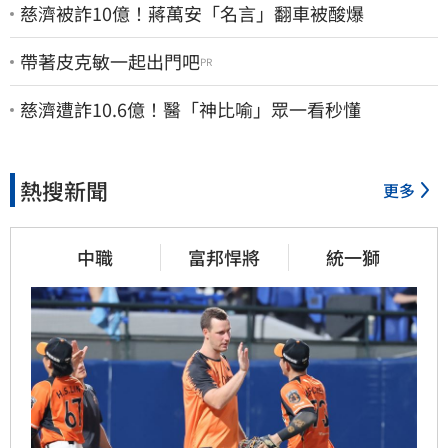
慈濟被詐10億！蔣萬安「名言」翻車被酸爆
帶著皮克敏一起出門吧
PR
慈濟遭詐10.6億！醫「神比喻」眾一看秒懂
熱搜新聞
更多
中職
富邦悍將
統一獅