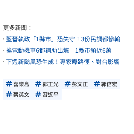
更多新聞：
藍營執政「1縣市」恐失守！3份民調都慘輸
換電動機車6都補助出爐 1縣市領近6萬
下週新颱風恐生成！專家曝路徑、對台影響
喜樂島
郭正光
彭文正
郭倍宏
蔡英文
習近平