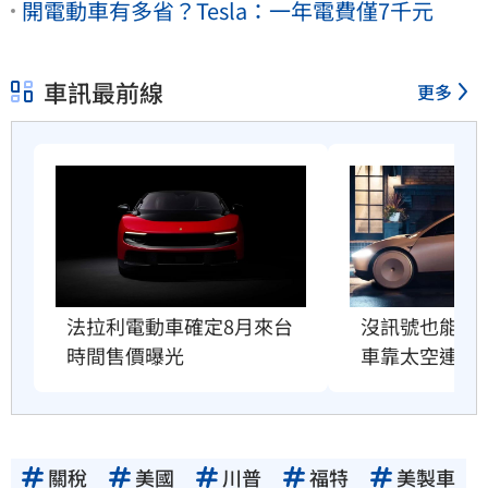
開電動車有多省？Tesla：一年電費僅7千元
車訊最前線
更多
法拉利電動車確定8月來台　
沒訊號也能上
時間售價曝光
車靠太空連線
關稅
美國
川普
福特
美製車