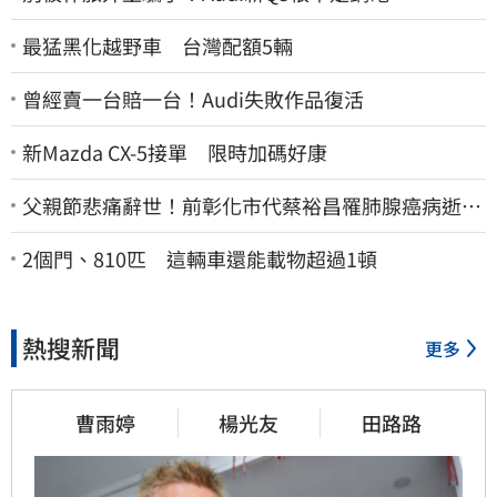
最猛黑化越野車 台灣配額5輛
曾經賣一台賠一台！Audi失敗作品復活
新Mazda CX-5接單 限時加碼好康
父親節悲痛辭世！前彰化市代蔡裕昌罹肺腺癌病逝
享壽71歲
2個門、810匹 這輛車還能載物超過1頓
熱搜新聞
更多
曹雨婷
楊光友
田路路