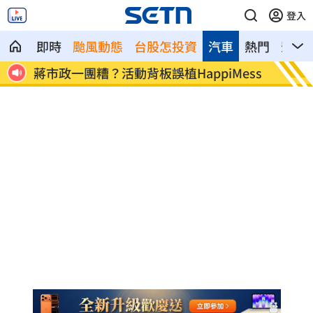
登入
即時
颱風動態
台股怎投資
汽車
熱門
影音
ess
飛機餐1果汁爆廁所之亂 醫：3類人勿亂
獨／
喝
幕