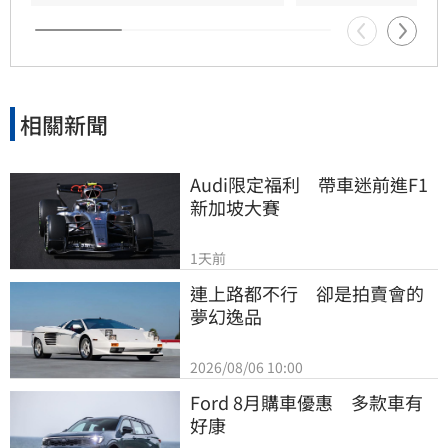
展現具體作為照顧資深藝人，而非僅提供勞健保
功能。整起事件引發關注，田路路則強調目前先
處理身體狀況，後續發展仍待觀察。
相關新聞
Audi限定福利　帶車迷前進F1
新加坡大賽
1天前
連上路都不行　卻是拍賣會的
夢幻逸品
2026/08/06 10:00
Ford 8月購車優惠　多款車有
好康