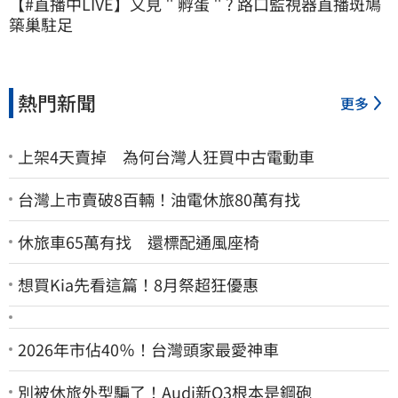
【#直播中LIVE】又見＂孵蛋＂? 路口監視器直播斑鳩
築巢駐足
熱門新聞
更多
上架4天賣掉 為何台灣人狂買中古電動車
台灣上市賣破8百輛！油電休旅80萬有找
休旅車65萬有找 還標配通風座椅
想買Kia先看這篇！8月祭超狂優惠
2026年市佔40％！台灣頭家最愛神車
別被休旅外型騙了！Audi新Q3根本是鋼砲