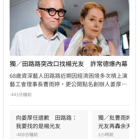
獨／田路路突改口找楊光友　許常德爆內幕
68歲資深藝人田路路近期因經濟困境多次槓上演
藝工會理事長曹雨婷，更公開點名創辦人姜厚任
出面，事後卻發文坦言搞錯對象，真正想找的是
-443分鐘前
前理事長楊光友。楊光友對此回應，質疑田路路
晚年困頓不應全歸咎於工會。對此，音樂人許常
德出面緩頰，建議田路路應先安頓好生活，並提
向姜厚任道歉　田路路：
獨／批曹雨婷帳
議透過口述歷史記錄資深藝人的故事。許常德同
我要找的是楊光友
光友再轟余天工
時批評現任理事長曹雨婷不應神隱，呼籲工會應
-408分鐘前
1小時前