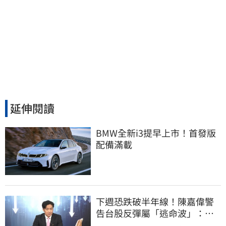
延伸閱讀
BMW全新i3提早上市！首發版
配備滿載
下週恐跌破半年線！陳嘉偉警
告台股反彈屬「逃命波」：空
頭大屠殺剛開始