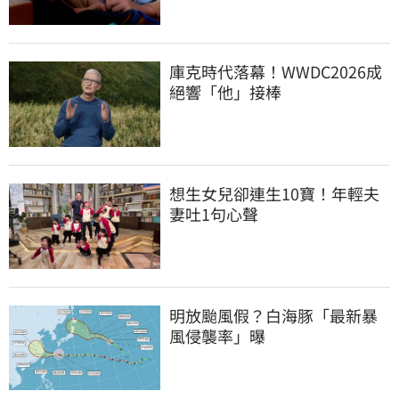
庫克時代落幕！WWDC2026成
絕響「他」接棒
想生女兒卻連生10寶！年輕夫
妻吐1句心聲
明放颱風假？白海豚「最新暴
風侵襲率」曝