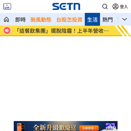
登入
即時
颱風動態
台股怎投資
生活
熱門
影音
拒分
「這餐飲集團」擺脫陰霾！上半年營收創
賓士S
高