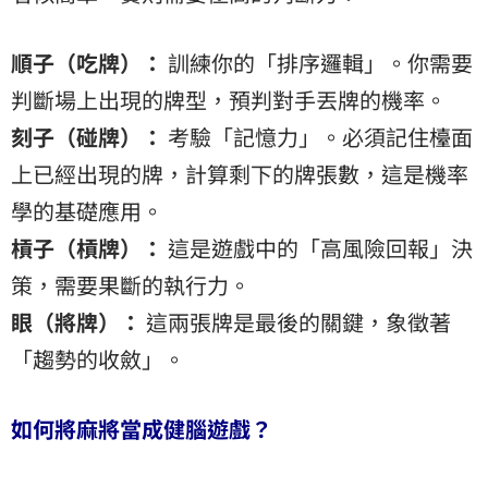
順子（吃牌）：
訓練你的「排序邏輯」。你需要
判斷場上出現的牌型，預判對手丟牌的機率。
刻子（碰牌）：
考驗「記憶力」。必須記住檯面
上已經出現的牌，計算剩下的牌張數，這是機率
學的基礎應用。
槓子（槓牌）：
這是遊戲中的「高風險回報」決
策，需要果斷的執行力。
眼（將牌）：
這兩張牌是最後的關鍵，象徵著
「趨勢的收斂」。
如何將麻將當成健腦遊戲？