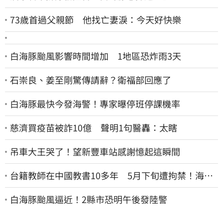
73歲首過父親節 他找亡妻淚：今天好快樂
白海豚颱風影響時間增加 1地區恐炸雨3天
石崇良、姜至剛驚傳請辭？衛福部回應了
白海豚最快今發海警！專家曝停班停課機率
慈濟買疫苗被詐10億 聲明1句醫轟：太瞎
吊車大王哭了！望新豐車站感謝憶起這瞬間
台籍教師在中國教書10多年 5月下旬遭拘禁！海基
會揭可能原因
白海豚颱風逼近！2縣市恐明午後發陸警