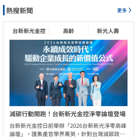
熱搜新聞
更多
台新新光金控
高齡
新光人壽
減碳行動開跑！台新新光金控淨零論壇登場
台新新光金控日前舉辦「2026台新新光淨零高峰
論壇」，匯集產官學界菁英，針對台灣減碳政