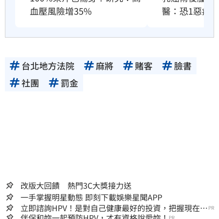
血壓風險增35%
醫：恐1惡疾
台北地方法院
麻將
賭客
臉書
社團
罰金
改版大回饋 熱門3C大獎接力送
一手掌握明星動態 即刻下載娛樂星聞APP
立即諮詢HPV！是對自己健康最好的投資，把握現在不
PR
嫌晚！
伴侶和妳一起預防HPV，才有資格說愛妳！
PR