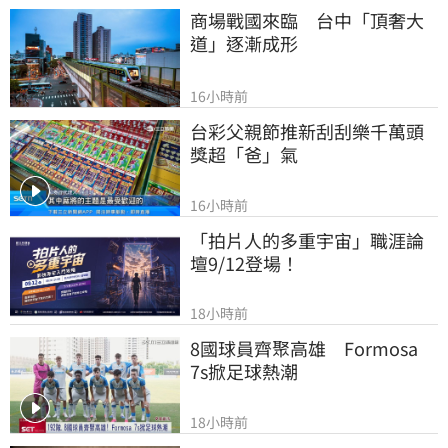
商場戰國來臨　台中「頂奢大
道」逐漸成形
16小時前
台彩父親節推新刮刮樂千萬頭
獎超「爸」氣
16小時前
「拍片人的多重宇宙」職涯論
壇9/12登場！
18小時前
8國球員齊聚高雄　Formosa 
7s掀足球熱潮
18小時前