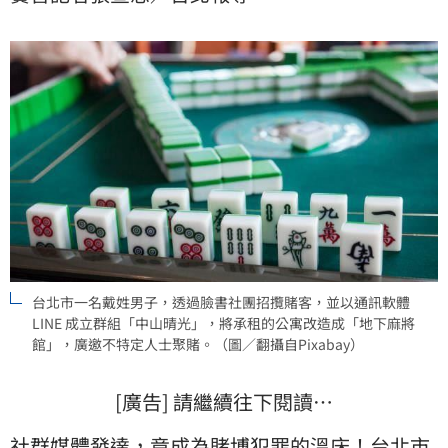
判處戴男有期徒刑 6 個月，得易科罰金。
台北市一名戴姓男子，透過臉書社團招攬賭客，並以通訊軟體
LINE 成立群組「中山晴光」，將承租的公寓改造成「地下麻將
館」，廣邀不特定人士聚賭。（圖／翻攝自Pixabay）
[廣告] 請繼續往下閱讀…
社群媒體發達，竟成為賭博犯罪的溫床！台北市