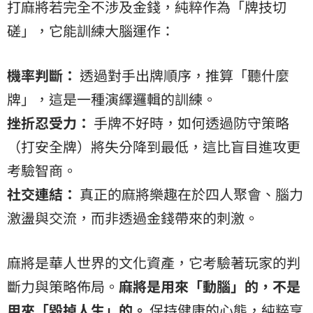
打麻將若完全不涉及金錢，純粹作為「牌技切
磋」，它能訓練大腦運作：
機率判斷：
透過對手出牌順序，推算「聽什麼
牌」，這是一種演繹邏輯的訓練。
挫折忍受力：
手牌不好時，如何透過防守策略
（打安全牌）將失分降到最低，這比盲目進攻更
考驗智商。
社交連結：
真正的麻將樂趣在於四人聚會、腦力
激盪與交流，而非透過金錢帶來的刺激。
麻將是華人世界的文化資產，它考驗著玩家的判
斷力與策略佈局。
麻將是用來「動腦」的，不是
用來「毀掉人生」的。
保持健康的心態，純粹享