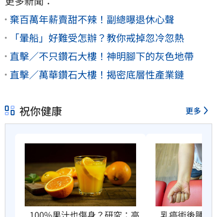
更多新聞：
棄百萬年薪賣甜不辣！副總曝退休心聲
「暈船」好難受怎辦？教你戒掉忽冷忽熱
直擊／不只鑽石大樓！神明腳下的灰色地帶
直擊／萬華鑽石大樓！揭密底層性產業鏈
祝你健康
更多
100%果汁也傷身？研究：高
乳癌術後腫成