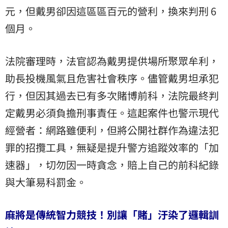
元，但戴男卻因這區區百元的營利，換來判刑 6
個月。
法院審理時，法官認為戴男提供場所聚眾牟利，
助長投機風氣且危害社會秩序。儘管戴男坦承犯
行，但因其過去已有多次賭博前科，法院最終判
定戴男必須負擔刑事責任。這起案件也警示現代
經營者：網路雖便利，但將公開社群作為違法犯
罪的招攬工具，無疑是提升警方追蹤效率的「加
速器」，切勿因一時貪念，賠上自己的前科紀錄
與大筆易科罰金。
麻將是傳統智力競技！別讓「賭」汙染了邏輯訓