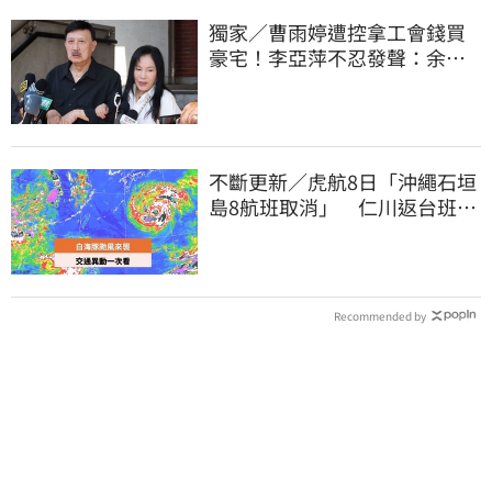
獨家／曹雨婷遭控拿工會錢買
豪宅！李亞萍不忍發聲：余天
管工會都貼錢
不斷更新／虎航8日「沖繩石垣
島8航班取消」 仁川返台班機
提前1天起飛
Recommended by