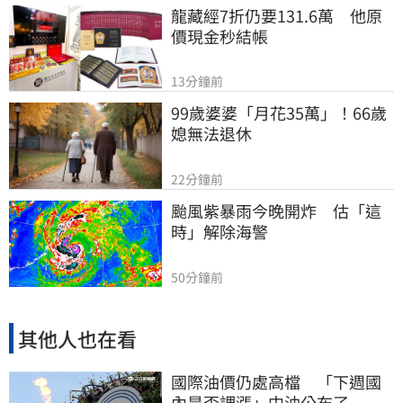
龍藏經7折仍要131.6萬　他原
價現金秒結帳
13分鐘前
99歲婆婆「月花35萬」！66歲
媳無法退休
22分鐘前
颱風紫暴雨今晚開炸　估「這
時」解除海警
50分鐘前
其他人也在看
國際油價仍處高檔 「下週國
內是否調漲」中油公布了