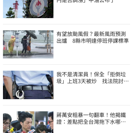
有望放颱風假？最新風雨預測
出爐 8縣市明達停班停課標準
我不是清潔員！保全「拒倒垃
圾」上班3天被炒 找法院討公
道結果出爐
蔣萬安粗暴一句翻車！他揭鐵
證：差點把全台灣拖下水哪時
道歉