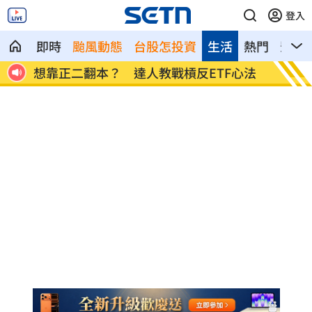
登入
即時
颱風動態
台股怎投資
生活
熱門
影音
心法
男同事追求不成跟騷偷拍 女師控校方霸
一軍不
凌
情