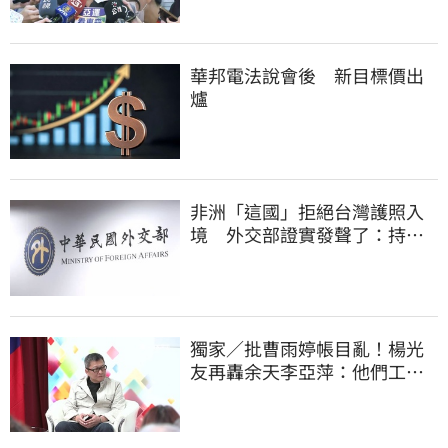
華邦電法說會後 新目標價出
爐
非洲「這國」拒絕台灣護照入
境 外交部證實發聲了：持續
交涉聯繫
獨家／批曹雨婷帳目亂！楊光
友再轟余天李亞萍：他們工會
跟演藝圈沒關