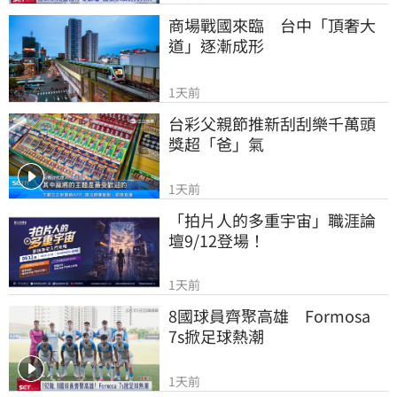
商場戰國來臨　台中「頂奢大
道」逐漸成形
1天前
台彩父親節推新刮刮樂千萬頭
獎超「爸」氣
1天前
「拍片人的多重宇宙」職涯論
壇9/12登場！
1天前
8國球員齊聚高雄　Formosa 
7s掀足球熱潮
1天前