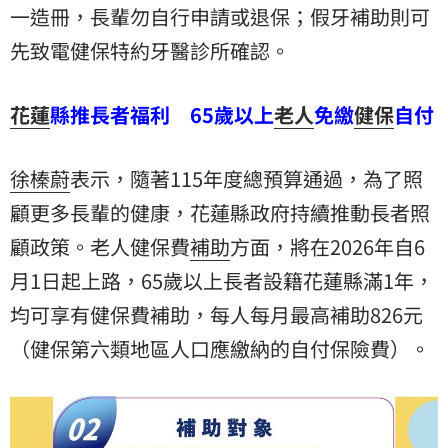
一造冊，長輩勿自行申請或退保；假牙補助則可
先致電健保特約牙醫診所確認。
花蓮
縣推長者福利 65歲以上
老人
免繳
健保
自付
徐榛蔚
表示，隨著115年度總預算通過，為了照
顧更多長輩的健康，花蓮縣政府持續推動長者照
顧政策。老人健保費
補助
方面，將在2026年自6
月1日起上路，65歲以上長者設籍花蓮縣滿1年，
均可享有健保費補助，每人每月最高補助826元
（健保第六類地區人口應繳納的自付保險費）。