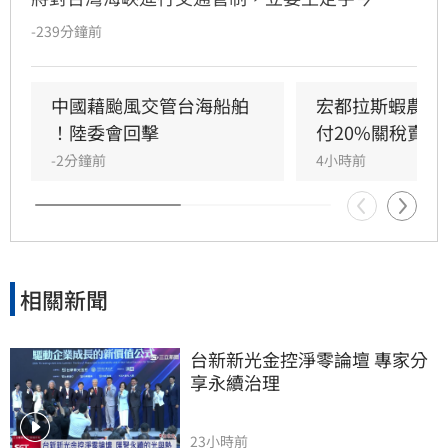
（8）日嚴詞批評，直指中國政府此舉既無知又
-239分鐘前
無良。王定宇表示，中華人民共和國對台灣海峽
毫無管轄權，利用颱風演戲管制交通不僅貽笑大
方，更藐視國際規範。他強調，中國人民處於水
中國藉颱風交管台海船舶 
宏都拉斯蝦農嗆
深火熱，政府卻忙於政治操作。王定宇感嘆，中
！陸委會回擊
付20%關稅賣台
國作為大國卻缺乏基本素質，並再次提醒「誰跟
-2分鐘前
4小時前
中國同一國誰倒楣」。
相關新聞
台新新光金控淨零論壇 專家分
享永續治理
23小時前