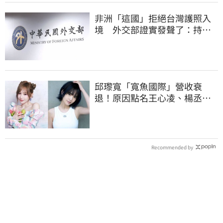
非洲「這國」拒絕台灣護照入
境 外交部證實發聲了：持續
交涉聯繫
邱瓈寬「寬魚國際」營收衰
退！原因點名王心凌、楊丞琳
網笑翻：太誠實
Recommended by