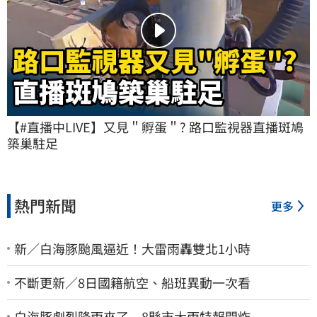
【#直播中LIVE】又見＂孵蛋＂? 路口監視器直播斑鳩
築巢駐足
熱門新聞
更多
新／白海豚颱風逼近！大雷雨轟雙北1小時
不斷更新／8日國籍航空、船班異動一次看
白海豚劇烈降雨來了 8縣市大雨特報開炸