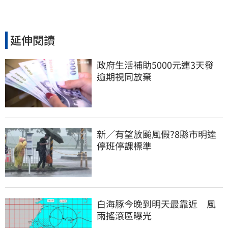
延伸閱讀
政府生活補助5000元連3天發 
逾期視同放棄
新／有望放颱風假?8縣市明達
停班停課標準
白海豚今晚到明天最靠近　風
雨搖滾區曝光