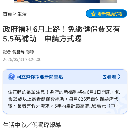
首頁
生活
看新聞換好禮
政府福利6月上路！免繳健保費又有
5.5萬補助 申請方式曝
記者
倪譽瑋
報導
2026/05/31 23:20:00
阿立幫你摘要新聞重點
去看看
住花蓮的長輩注意！縣府的新福利將在6月1日開跑，包
含65歲以上長者健保費補助，每月826元自付額縣府代
繳、長者有假牙需求，5年內累計最高補助5萬元（中低
收等加碼到5.5萬）。而花蓮縣長徐榛蔚也發文提醒，健
保減免會由縣府統一造冊，長輩勿自行申請或退保；假
生活中心／倪譽瑋報導
牙補助則可先致電健保特約牙醫診所確認。