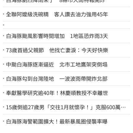
全聯阿嬤級洗碗精 客人讚去油力強用45年
白海豚颱風影響時間增加 1地區恐炸雨3天
73歲首過父親節 他找亡妻淚：今天好快樂
中颱白海豚逐漸逼近 北市工地鷹架突倒塌
白海豚勾到台灣陸地 一波波雨帶開炸北部
奉獻醫學研究逾40年！林慶順教授不幸離世
15歲倒追27歲男「交往1月就懷孕！」克服600萬債
務 36歲美魔女當阿嬤了
白海豚海警範圍擴大！最新暴風圈侵襲率曝