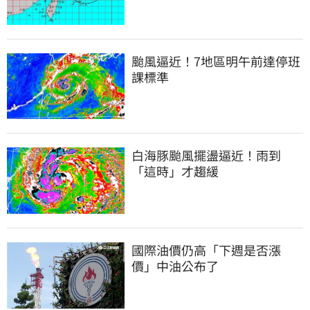
颱風逼近！7地區明午前達停班
課標準
白海豚颱風擺盪逼近！雨到
「這時」才趨緩
國際油價仍高「下週是否漲
價」中油公布了