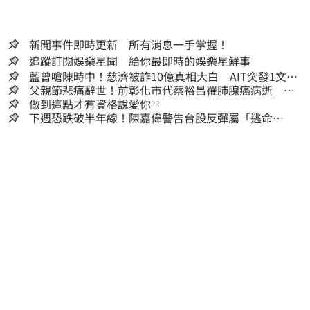
新聞事件即時更新 所有消息一手掌握！
追蹤訂閱娛樂星聞 給你最即時的娛樂星鮮事
藍曾嗆陳時中！慈濟被詐10億真相大白 AIT突發1文酸
爆…他笑：真的很會
父親節悲痛辭世！前彰化市代蔡裕昌罹肺腺癌病逝 享
壽71歲
做到這點才有資格說愛你
PR
下週恐跌破半年線！陳嘉偉警告台股反彈屬「逃命
波」：空頭大屠殺剛開始