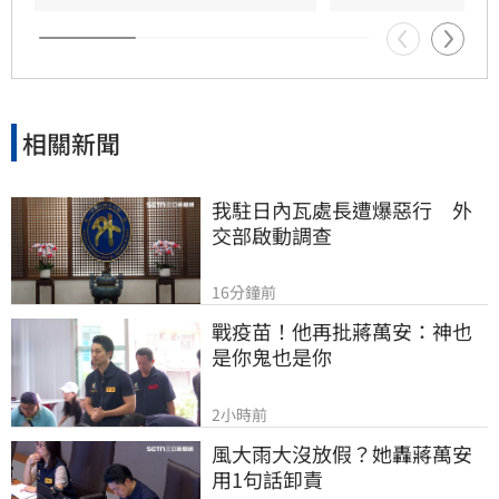
相關新聞
我駐日內瓦處長遭爆惡行　外
交部啟動調查
16分鐘前
戰疫苗！他再批蔣萬安：神也
是你鬼也是你
2小時前
風大雨大沒放假？她轟蔣萬安
用1句話卸責