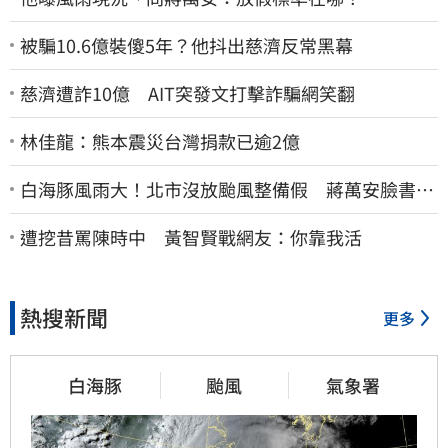
被騙10.6億裝傻5年？他抖出慈濟反常黑幕
慈濟遭詐10億 AIT突發文打擊詐騙網笑翻
林佳龍：熊本震災台灣捐款已逾2億
白海豚風雨大！北市沒放颱風整備假 蔣萬安臉書遭
網友灌爆：標準在哪？
遭挖昔罵陳時中 黃智賢戰網友：你靠我活
熱搜新聞
更多
白海豚
颱風
氣象署