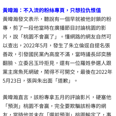
黃暐瀚：不入流的粉絲專頁，只想拉仇恨值
黃暐瀚發文表示，聽說有一個早就被他封鎖的粉
專，剪了一段他當時在廣播節目討論桃園的影
片，說「桃園不會贏了」。懂網路的網友自然可
以查出，2022年5月，發生了朱立倫逕自提名張
善政，引發國民黨內高度不滿，當時議長邱奕勝
翻臉、立委呂玉玲拒見，還有一位羅姓參選人跟
黨主席魚死網破，鬧得不可開交，最後在2022年
5月23日，張與朱出面「道歉」。
黃暐瀚直言，該粉專拿五月的評論影片，硬塞他
「預測」桃園不會贏，完全要欺騙該粉專的網
友，當時他並未在「選前預測」桃園輸定了，事