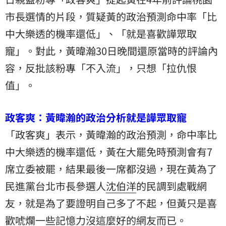
市長
選情的片段，質疑黃的政治預測命中率「比
中大樂透的機率還低」、「就是喜歡譁眾取
寵」。對此，黃暐瀚30日晚間還原當時的評論內
容，反批該粉專「不入流」，只想「拉仇恨
值」。
政客爽：黃暐瀚的政治分析就是譁眾取寵
「政客爽」表示，黃暐瀚的政治預測，命中率比
中大樂透的機率還低，黃在大罷免時預測會有7
席立委被罷，結果最後一席都沒過，現在黃為了
民進黨
台北市長參選人
沈伯洋
的民調到處戰網
友，就是為了要證明自己多了不起，但黃只是喜
歡唬爛一些記憶力沒這麼好的網友而已。