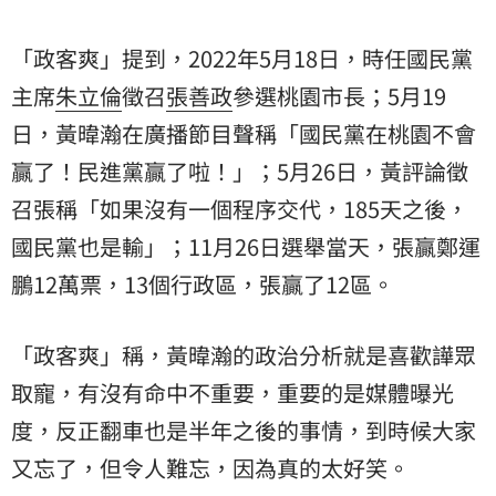
「政客爽」提到，2022年5月18日，時任國民黨
主席
朱立倫
徵召
張善政
參選桃園市長；5月19
日，黃暐瀚在廣播節目聲稱「國民黨在桃園不會
贏了！民進黨贏了啦！」；5月26日，黃評論徵
召張稱「如果沒有一個程序交代，185天之後，
國民黨也是輸」；11月26日選舉當天，張贏鄭運
鵬12萬票，13個行政區，張贏了12區。
「政客爽」稱，黃暐瀚的政治分析就是喜歡譁眾
取寵，有沒有命中不重要，重要的是媒體曝光
度，反正翻車也是半年之後的事情，到時候大家
又忘了，但令人難忘，因為真的太好笑。