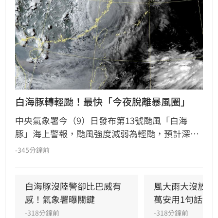
白海豚轉輕颱！最快「今夜脫離暴風圈」
中央氣象署今（9）日發布第13號颱風「白海
豚」海上警報，颱風強度減弱為輕颱，預計深夜
至明晨脫離暴風圈。受外圍雲系及西南風影響，
-345分鐘前
全台各地降雨持續，中部以北山區累積雨量高，
嘉義以南則需防範大雨。明日花東地區受西南風
沉降影響，恐出現36度高溫及焚風。氣象署持續
白海豚沒陸警卻比巴威有
風大雨大沒放假
發布陸上強風特報，提醒嘉義以北、恆春半島及
感！氣象署曝關鍵
萬安用1句話卸
離島留意強陣風。
-318分鐘前
-318分鐘前