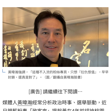
黃暐瀚強調，「這種不入流的粉絲專頁，只想『拉仇恨值』，早早
封鎖，還真是對了」。（圖／翻攝自黃暐瀚臉書）
[廣告] 請繼續往下閱讀…
媒體人
黃暐瀚
經常分析政治時事、選舉脈動，近
日親藍粉專「政客爽」提起黃在4年前評論
桃園