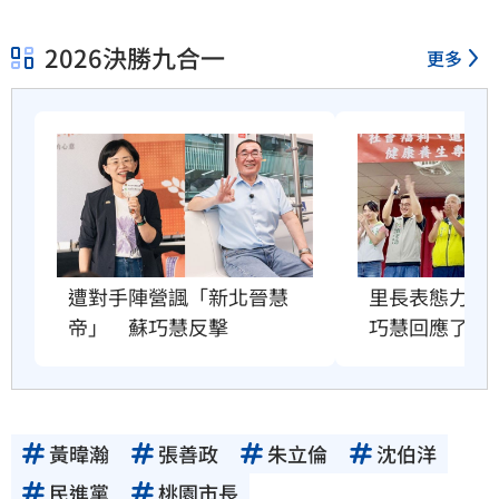
2026決勝九合一
更多
遭對手陣營諷「新北晉慧
里長表態力挺
帝」　蘇巧慧反擊
巧慧回應了
黃暐瀚
張善政
朱立倫
沈伯洋
民進黨
桃園市長