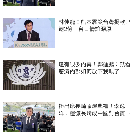
林佳龍：熊本震災台灣捐款已
逾2億 台日情誼深厚
還有很多內幕！鄭運鵬：就看
慈濟內部如何放下我執了
拒出席長崎原爆典禮！李逸
洋：遺憾長崎成中國對台實施
法律戰的執行工具