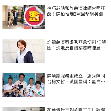
徐巧芯貼和詐慈濟律師合照狂
酸！陳柏惟曬2照回擊網笑翻
詐騙慈濟案盧秀燕急切割 江肇
國：洗地反自爆案發時陳昱瑄
與市府關係
陳清龍服務處成立！盧秀燕同
台柯文哲、黃國昌稱：藍白同
心、共創未來
花蓮傅氏王朝危險了？民調曝