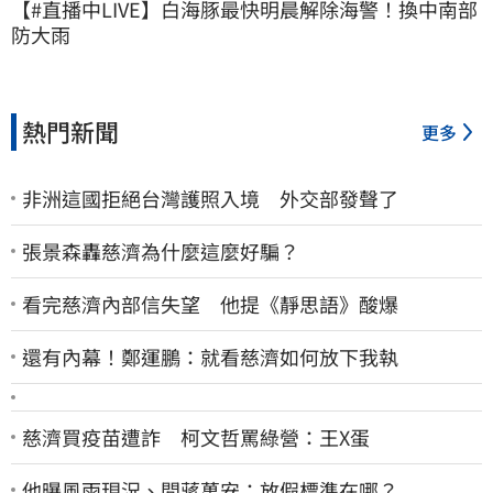
【#直播中LIVE】白海豚最快明晨解除海警！換中南部
防大雨
熱門新聞
更多
非洲這國拒絕台灣護照入境 外交部發聲了
張景森轟慈濟為什麼這麼好騙？
看完慈濟內部信失望 他提《靜思語》酸爆
還有內幕！鄭運鵬：就看慈濟如何放下我執
慈濟買疫苗遭詐 柯文哲罵綠營：王X蛋
他曝風雨現況、問蔣萬安：放假標準在哪？