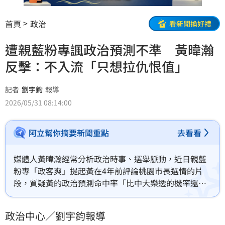
首頁
政治
看新聞換好禮
遭親藍粉專諷政治預測不準 黃暐瀚
反擊：不入流「只想拉仇恨值」
記者
劉宇鈞
報導
2026/05/31 08:14:00
阿立幫你摘要新聞重點
去看看
媒體人黃暐瀚經常分析政治時事、選舉脈動，近日親藍
粉專「政客爽」提起黃在4年前評論桃園市長選情的片
段，質疑黃的政治預測命中率「比中大樂透的機率還
低」、「就是喜歡譁眾取寵」。對此，黃暐瀚30日晚間
還原當時的評論內容，反批該粉專「不入流」，只想
政治中心／劉宇鈞報導
「拉仇恨值」。