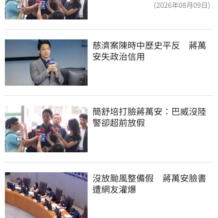
長，還是氣象署？
(2026年08月09日)
慈濟案陳時中歷史平反　蔣萬
安失政治信用
簡舒培打臉蔣萬安：巴威沒陸
警卻超前放假
沒放颱風整備假　蔣萬安臉書
遭網友灌爆