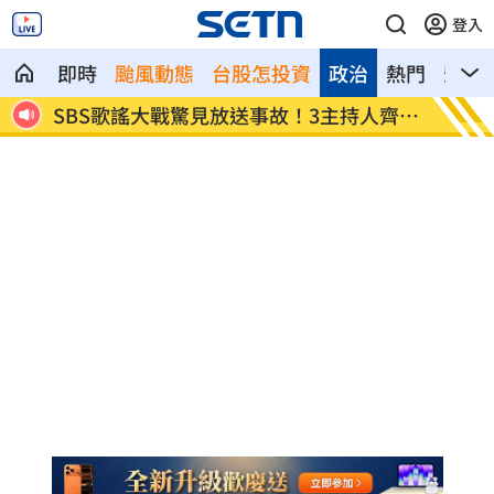
登入
即時
颱風動態
台股怎投資
政治
熱門
影音
人齊卡
清大校長續任秒出國選校長！高為元道歉
影片曝
了