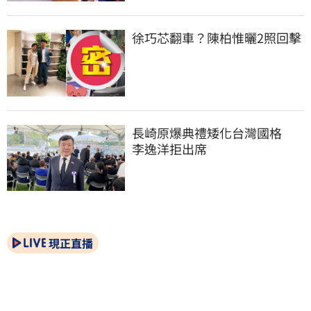
徐巧芯翻車？陳柏惟曬2照回擊
長崎原爆典禮矮化台灣國格　
李逸洋拒出席
現正直播