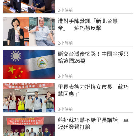
2小時前
遭對手陣營諷「新北晉慧
帝」　蘇巧慧反擊
2小時前
斷交台灣後慘哭！中國金援只
給這國26萬
3小時前
里長表態力挺拚女市長　蘇巧
慧回應了
3小時前
藍扯蘇巧慧不給里長講話　卓
冠廷發聲打臉