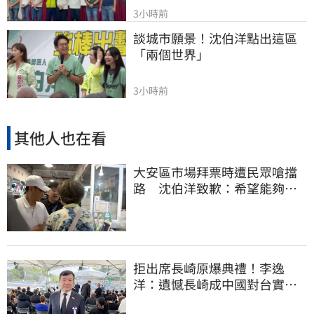
3小時前
談城市願景！沈伯洋點出這區
「兩個世界」
3小時前
其他人也在看
大安區市場拜票時遭民眾嗆擋
路 沈伯洋致歉：希望能夠精
進動線的引導
拒出席長崎原爆典禮！李逸
洋：遺憾長崎成中國對台實施
法律戰的執行工具