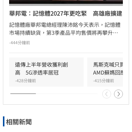
華邦電：記憶體2027年更吃緊　高雄廠擴建
記憶體廠華邦電總經理陳沛銘今天表示，記憶體
市場持續缺貨，第3季產品平均售價將再攀升，
預期2027年供需將比今年更吃緊。華邦電決定啟
-444分鐘前
動高雄廠模組B計畫，預計明年1月動工，2029年
量產。
遠傳上半年營收獲利創
馬斯克喊只買輝
高　5G滲透率居冠
AMD蘇媽回應了
-428分鐘前
-415分鐘前
相關新聞