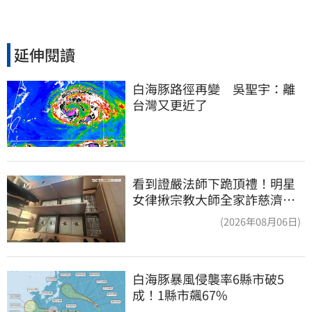
延伸閱讀
白海豚路徑再變　吳聖宇：離
台灣又更近了
看到證嚴法師下跪頂禮！明星
女律揪宗教大師全家詐慈濟…
全家爽睡黃金堆
(2026年08月06日)
白海豚暴風侵襲率6縣市破5
成！1縣市飆67%