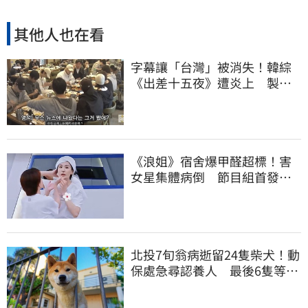
其他人也在看
字幕讓「台灣」被消失！韓綜
《出差十五夜》遭炎上 製作
組發聲認錯了
《浪姐》宿舍爆甲醛超標！害
女星集體病倒 節目組首發聲
回應了
北投7旬翁病逝留24隻柴犬！動
保處急尋認養人 最後6隻等新
主人