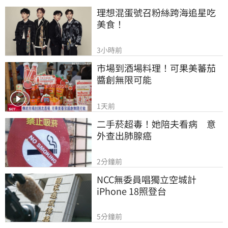
理想混蛋號召粉絲跨海追星吃
美食！
3小時前
市場到酒場料理！可果美蕃茄
醬創無限可能
1天前
二手菸超毒！她陪夫看病　意
外查出肺腺癌
2分鐘前
NCC無委員唱獨立空城計　
iPhone 18照登台
5分鐘前