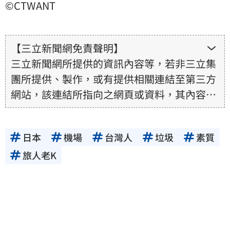
©CTWANT
【三立新聞網免責聲明】
三立新聞網所提供的資訊內容等，若非三立集
團所提供、製作，或有提供相關連結至第三方
網站，該連結所指向之網頁或資料，其內容均
為所連結網站提供，相關權利均為該網站、內
容提供者或合法權利人所有，三立集團不擔保
日本
機場
台灣人
垃圾
素質
其真實性、正確性、即時性、完整性或合法
性。三立新聞網所提供的資訊內容，若其著作
旅人老K
權不屬於三立集團所有，使用者未取得內容提
供者（著作權人）許可之前，亦不得擅自轉
貼、重製、變更、散布，否則概由使用者自負
全責。