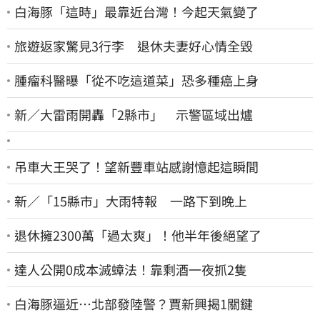
白海豚「這時」最靠近台灣！今起天氣變了
旅遊返家驚見3行李 退休夫妻好心情全毀
腫瘤科醫曝「從不吃這道菜」恐多種癌上身
新／大雷雨開轟「2縣市」 示警區域出爐
吊車大王哭了！望新豐車站感謝憶起這瞬間
新／「15縣市」大雨特報 一路下到晚上
退休擁2300萬「過太爽」！他半年後絕望了
達人公開0成本滅蟑法！靠剩酒一夜抓2隻
白海豚逼近…北部發陸警？賈新興揭1關鍵