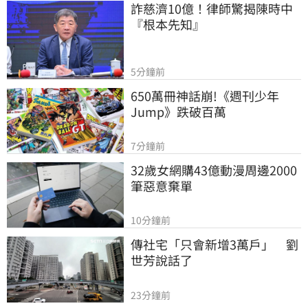
詐慈濟10億！律師驚揭陳時中
『根本先知』
5分鐘前
650萬冊神話崩!《週刊少年
Jump》跌破百萬
7分鐘前
32歲女網購43億動漫周邊2000
筆惡意棄單
10分鐘前
傳社宅「只會新增3萬戶」　劉
世芳說話了
23分鐘前