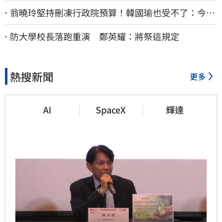
翁曉玲堅持刪凍行政院預算！韓國瑜也受不了：今年
剩4個月你思考一下
防大學校長落跑重演 鄭英耀：將祭這規定
熱搜新聞
更多
AI
SpaceX
輝達