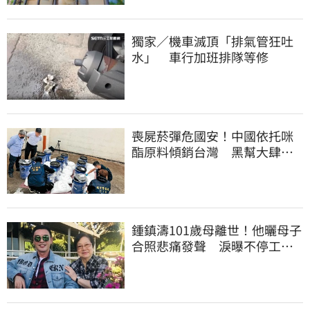
獨家／機車滅頂「排氣管狂吐
水」 車行加班排隊等修
喪屍菸彈危國安！中國依托咪
酯原料傾銷台灣 黑幫大肆走
私震撼國安單位
鍾鎮濤101歲母離世！他曬母子
合照悲痛發聲 淚曝不停工原
因：擺脫思念