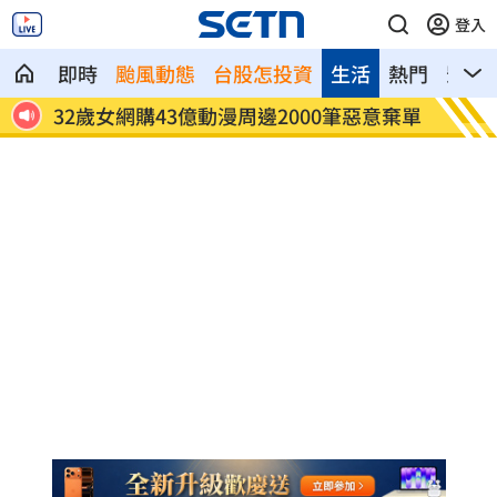
登入
即時
颱風動態
台股怎投資
生活
熱門
影音
關係
32歲女網購43億動漫周邊2000筆惡意棄單
藍網軍
人