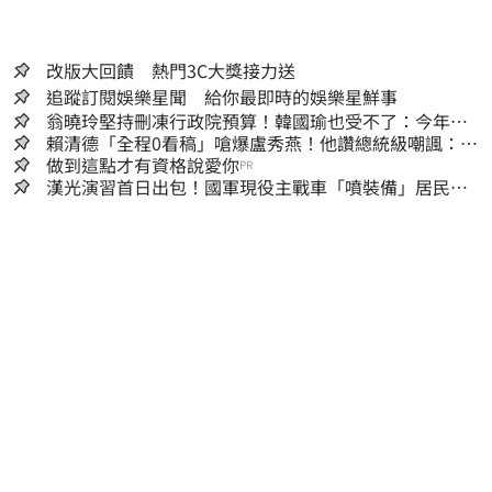
改版大回饋 熱門3C大獎接力送
追蹤訂閱娛樂星聞 給你最即時的娛樂星鮮事
翁曉玲堅持刪凍行政院預算！韓國瑜也受不了：今年剩4
個月你思考一下
賴清德「全程0看稿」嗆爆盧秀燕！他讚總統級嘲諷：把
8年總帳一次掀翻
做到這點才有資格說愛你
PR
漢光演習首日出包！國軍現役主戰車「噴裝備」居民撿
到零件…軍方說話了