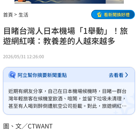
首頁
生活
看新聞換好禮
目睹台灣人日本機場「1舉動」！旅
遊網紅嘆：教養差的人越來越多
2026/05/31 12:26:00
阿立幫你摘要新聞重點
去看看
近期有網友分享，自己在日本機場候機時，目睹一群台
灣年輕旅客在候機室飲酒、喧鬧，並留下垃圾未清理，
甚至有人喝到醉倒遭航空公司拒載。對此，旅遊網紅
「旅人老K」直言，最近這種教養差的人越來越多，「在
國內就沒有素質的人，你要他出國就變得有素質？」並
圖、文／CTWANT
提醒大家要多保重。