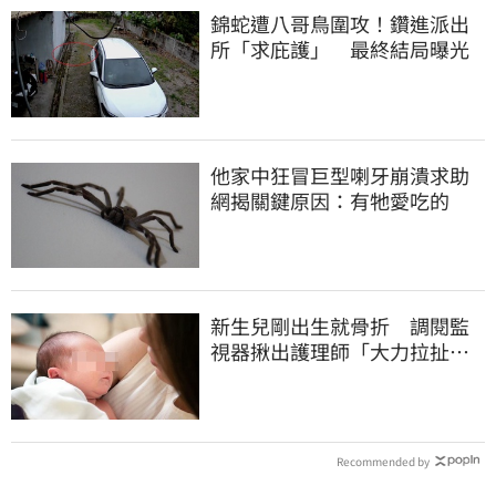
錦蛇遭八哥鳥圍攻！鑽進派出
所「求庇護」 最終結局曝光
他家中狂冒巨型喇牙崩潰求助
網揭關鍵原因：有牠愛吃的
新生兒剛出生就骨折 調閱監
視器揪出護理師「大力拉扯、
搖晃」遭判刑
Recommended by