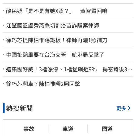
酸民疑「是不是有她X照？」 黃智賢回嗆
江肇國諷盧秀燕急切割疫苗詐騙案律師
徐巧芯提陳柏惟踢鐵板！律師再曬1照補刀
中國扯颱風要在台海交管 航港局反擊了
這集團好威！3檔漲停、1檔猛飆近9% 揭密背後3支
撐
徐巧芯翻車？陳柏惟曬2照回擊
熱搜新聞
更多
事故
車道
國道