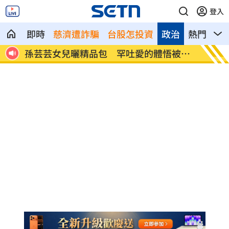
登入
即時
慈濟遭詐騙
台股怎投資
政治
熱門
影
84億
孫芸芸女兒曬精品包 罕吐愛的體悟被告
昌鴻颱
白