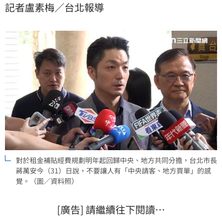
記者盧素梅／台北報導
相較中央大幅提高，地方政府更有能力加強對民眾居住
照顧力道。內政部也會持續與地方政府溝通配合款分配
事宜，以繼續照顧有需求的民眾。
對於租金補貼經費規劃明年起回歸中央、地方共同分擔，台北市長
蔣萬安今（31）日說，不要讓人有「中央請客、地方買單」的感
覺。（圖／資料照）
[廣告] 請繼續往下閱讀…