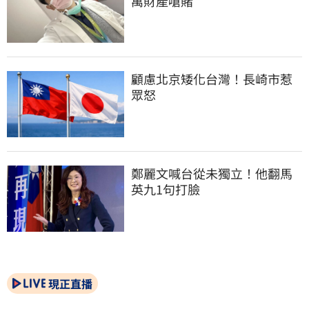
萬財產嗆賭
顧慮北京矮化台灣！長崎市惹
眾怒
鄭麗文喊台從未獨立！他翻馬
英九1句打臉
現正直播