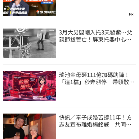
PR
3月大男嬰剛入托3天發紫…父
親節拔管亡！屏東托嬰中心回9
字
瑤池金母砸111億加碼助陣！
「這1檔」秒奔漲停 帶領散熱
雙雄點火
快訊／奉子成婚苦撐11年！方
志友宣布離婚楊銘威 共同聲
明全文曝光