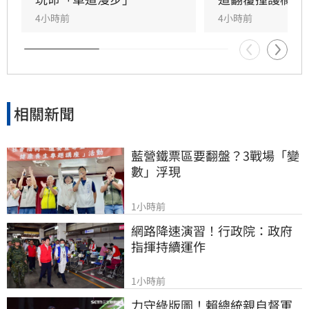
切勿強行切入，以防憾事再次發生。此次事故亦
4小時前
4小時前
提醒用路人，行經國道應隨時保持警覺，並與前
車保持適當安全間距，以確保行車安全。
相關新聞
藍營鐵票區要翻盤？3戰場「變
數」浮現
1小時前
網路降速演習！行政院：政府
指揮持續運作
1小時前
力守綠版圖！賴總統親自督軍