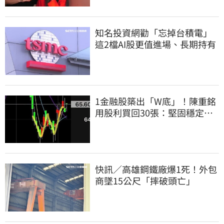
知名投資網勸「忘掉台積電」
這2檔AI股更值進場、長期持有
1金融股築出「W底」！陳重銘
用股利買回30張：堅固穩定的
搖錢樹
快訊／高雄鋼鐵廠爆1死！外包
商墜15公尺「摔破頭亡」