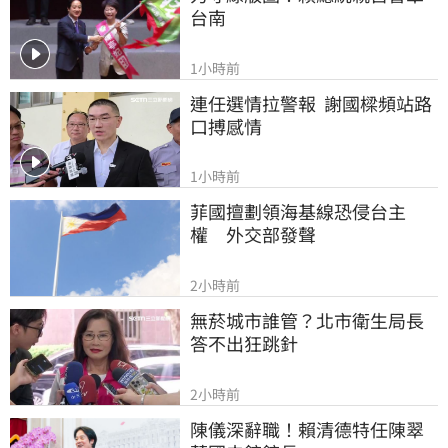
台南
1小時前
連任選情拉警報  謝國樑頻站路
口搏感情
1小時前
菲國擅劃領海基線恐侵台主
權　外交部發聲
2小時前
無菸城市誰管？北市衛生局長
答不出狂跳針
2小時前
陳儀深辭職！賴清德特任陳翠