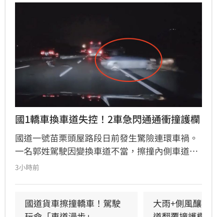
國1轎車換車道失控！2車急閃通通衝撞護欄
國道一號苗栗頭屋路段日前發生驚險連環車禍。
一名郭姓駕駛因變換車道不當，擦撞內側車道黃
姓駕駛車輛，導致黃車失控撞擊護欄後甩滑，波
3小時前
及後方沈姓駕駛車輛，造成3車受損。警方獲報
趕抵現場，所幸僅黃男受輕微擦挫傷且不需就
醫，經酒測確認3名駕駛均無酒駕。國道警察呼
國道貨車擦撞轎車！駕駛
大雨+側風釀禍
籲，變換車道務必顯示方向燈並保持安全距離，
玩命「車道漫步」
道翻覆撞護欄