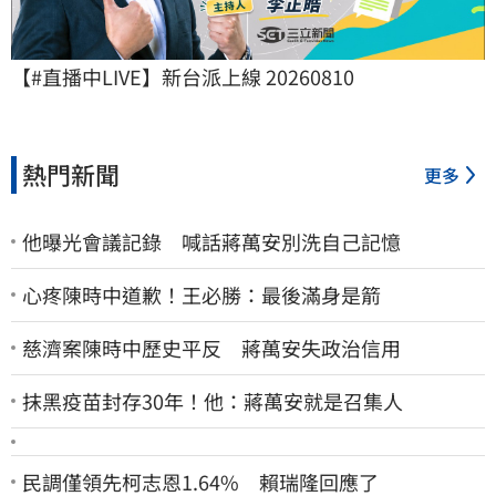
【#直播中LIVE】新台派上線 20260810
熱門新聞
更多
他曝光會議記錄 喊話蔣萬安別洗自己記憶
心疼陳時中道歉！王必勝：最後滿身是箭
慈濟案陳時中歷史平反 蔣萬安失政治信用
抹黑疫苗封存30年！他：蔣萬安就是召集人
民調僅領先柯志恩1.64% 賴瑞隆回應了