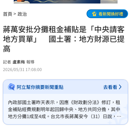
首頁
政治
看新聞換好禮
蔣萬安批分攤租金補貼是「中央請客
地方買單」 國土署：地方財源已提
高
記者
盧素梅
報導
2026/05/31 17:08:00
阿立幫你摘要新聞重點
去看看
內政部國土署昨天表示，因應《財政劃分法》修訂，租
金補貼經費規劃明年起回歸中央、地方共同分擔，其中
地方分攤1成至4成。台北市長蔣萬安今（31）日說，不
要讓人有「中央請客、地方買單」的感覺。對此，國土
署今天表示，《財劃法》修正後，地方政府可支配財源